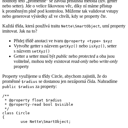
hodnoty této „proměnné“ se zavolá příslušná metoda (tzv. getter
nebo setter). Jde o velice šikovnou věc, díky ní máme přístup
k proměnným plně pod kontrolou. Můžeme tak validovat vstupy
nebo generovat výsledky až ve chvíli, kdy se property čte.
Každá třída, která používá traitu
, umí property
Nette\SmartObject
imitovat. Jak na to?
Přidej třídě anotaci ve tvaru
@property <type> $xyz
Vytvořte getter s názvem
nebo
, setter
getXyz()
isXyz()
s názvem
setXyz()
Getter a setter musí být
public
nebo
protected
a oba jsou
volitelné, mohou tedy existovat
read-only
nebo
write-only
property
Property využijeme u třídy Circle, abychom zajistili, že do
proměnné
se dostanou jen nezáporná čísla. Nahradíme
$radius
za property:
public $radius
/**

 * @property float $radius

 * @property-read bool $visible

 */

class Circle

{

	use Nette\SmartObject;
