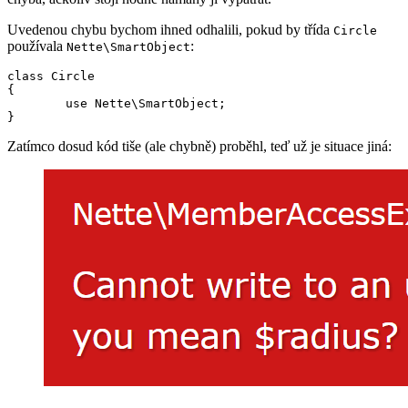
Uvedenou chybu bychom ihned odhalili, pokud by třída
Circle
používala
:
Nette\SmartObject
class Circle

{

	use Nette\SmartObject;

Zatímco dosud kód tiše (ale chybně) proběhl, teď už je situace jiná: