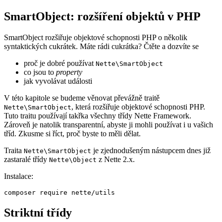
SmartObject: rozšíření objektů v PHP
SmartObject rozšiřuje objektové schopnosti PHP o několik
syntaktických cukrátek. Máte rádi cukrátka? Čtěte a dozvíte se
proč je dobré používat
Nette\SmartObject
co jsou to
property
jak vyvolávat události
V této kapitole se budeme věnovat převážně traitě
, která rozšiřuje objektové schopnosti PHP.
Nette\SmartObject
Tuto traitu používají takřka všechny třídy Nette Framework.
Zároveň je natolik transparentní, abyste ji mohli používat i u vašich
tříd. Zkusme si říct, proč byste to měli dělat.
Traita
je zjednodušeným nástupcem dnes již
Nette\SmartObject
zastaralé třídy
z Nette 2.x.
Nette\Object
Instalace:
Striktní třídy