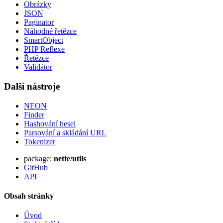
Obrázky
JSON
Paginator
Náhodné řetězce
SmartObject
PHP Reflexe
Řetězce
Validátor
Další nástroje
NEON
Finder
Hashování hesel
Parsování a skládání URL
Tokenizer
package:
nette/utils
GitHub
API
Našli jste na této stránce problém?
Obsah stránky
Ukaž na GitHubu
(poté stiskni E pro editaci)
Úvod
Otevři náhled