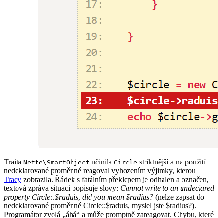
Traita
učinila
striktnější a na použití
Nette\SmartObject
Circle
nedeklarované proměnné reagoval vyhozením výjimky, kterou
Tracy
zobrazila. Řádek s fatálním překlepem je odhalen a označen,
textová zpráva situaci popisuje slovy:
Cannot write to an undeclared
property Circle::$raduis, did you mean $radius?
(nelze zapsat do
nedeklarované proměnné Circle::$raduis, myslel jste $radius?).
Programátor zvolá „áhá“ a může promptně zareagovat. Chybu, které