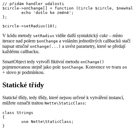
// přidám handler události

$circle->onChange[] = function (Circle $circle, $newVal
	echo 'došlo ke změně';

};

V kódu metody
vidíte další syntaktický cukr – místo
setRadius
iterace nad polem
a voláním jednotlivých callbacků stačí
$onChange
napsat stručné
a uvést parametry, které se předají
onChange(...)
každému callbacku.
SmartObject tedy vytvoří fiktivní metodu
onChange()
pojmenovanou stejně jako pole
. Konvence ve tvaru
$onChange
on
+ slovo je podmínkou.
Statické třídy
Statické třídy, tedy třídy, které nejsou určené k vytváření instancí,
můžete označit traitou
:
Nette\StaticClass
class Strings

{

	use Nette\StaticClass;
