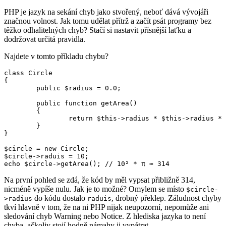
PHP je jazyk na sekání chyb jako stvořený, neboť dává vývojáři
značnou volnost. Jak tomu udělat přítrž a začít psát programy bez
těžko odhalitelných chyb? Stačí si nastavit přísnější laťku a
dodržovat určitá pravidla.
Najdete v tomto příkladu chybu?
class Circle

{

	public $radius = 0.0;

	public function getArea()

	{

		return $this->radius * $this->radius * M_PI;

	}

}

$circle = new Circle;

$circle->raduis = 10;

Na první pohled se zdá, že kód by měl vypsat přibližně 314,
nicméně vypíše nulu. Jak je to možné? Omylem se místo
$circle-
do kódu dostalo
, drobný překlep. Záludnost chyby
>radius
raduis
tkví hlavně v tom, že na ni PHP nijak neupozorní, nepomůže ani
sledování chyb Warning nebo Notice. Z hlediska jazyka to není
chyba, ačkoliv stojí hodně námahy ji vypátrat.