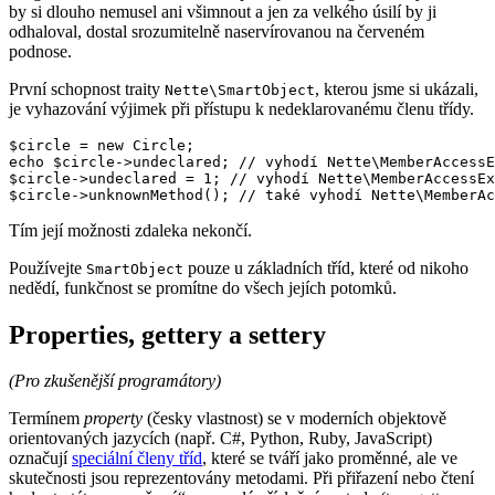
by si dlouho nemusel ani všimnout a jen za velkého úsilí by ji
odhaloval, dostal srozumitelně naservírovanou na červeném
podnose.
První schopnost traity
, kterou jsme si ukázali,
Nette\SmartObject
je vyhazování výjimek při přístupu k nedeklarovanému členu třídy.
$circle = new Circle;

echo $circle->undeclared; // vyhodí Nette\MemberAccessE
$circle->undeclared = 1; // vyhodí Nette\MemberAccessEx
Tím její možnosti zdaleka nekončí.
Používejte
pouze u základních tříd, které od nikoho
SmartObject
nedědí, funkčnost se promítne do všech jejích potomků.
Properties, gettery a settery
(Pro zkušenější programátory)
Termínem
property
(česky vlastnost) se v moderních objektově
orientovaných jazycích (např. C#, Python, Ruby, JavaScript)
označují
speciální členy tříd
, které se tváří jako proměnné, ale ve
skutečnosti jsou reprezentovány metodami. Při přiřazení nebo čtení