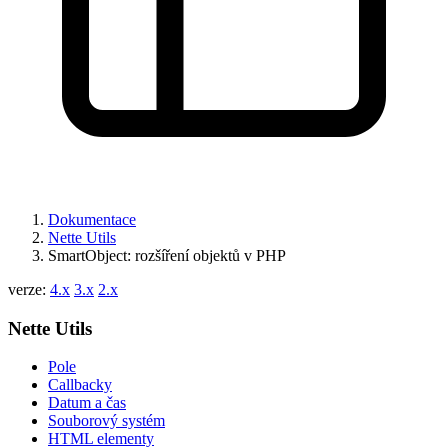
Dokumentace
Nette Utils
SmartObject: rozšíření objektů v PHP
verze:
4.x
3.x
2.x
Nette Utils
Pole
Callbacky
Datum a čas
Souborový systém
HTML elementy