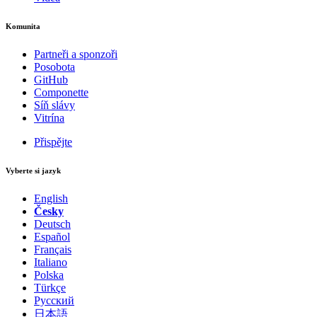
Komunita
Partneři a sponzoři
Posobota
GitHub
Componette
Síň slávy
Vitrína
Přispějte
Vyberte si jazyk
English
Česky
Deutsch
Español
Français
Italiano
Polska
Türkçe
Русский
日本語