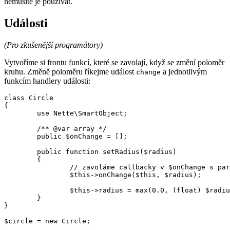
nemusíte je používat.
Události
(Pro zkušenější programátory)
Vytvoříme si frontu funkcí, které se zavolají, když se změní poloměr
kruhu. Změně poloměru říkejme událost
a jednotlivým
change
funkcím handlery události:
class Circle

{

	use Nette\SmartObject;

	/** @var array */

	public $onChange = [];

	public function setRadius($radius)

	{

		// zavoláme callbacky v $onChange s parametry $this, $radius

		$this->onChange($this, $radius);

		$this->radius = max(0.0, (float) $radius);

	}

}

$circle = new Circle;
