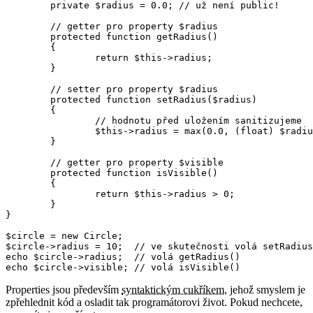
	private $radius = 0.0; // už není public!

	// getter pro property $radius

	protected function getRadius()

	{

		return $this->radius;

	}

	// setter pro property $radius

	protected function setRadius($radius)

	{

		// hodnotu před uložením sanitizujeme

		$this->radius = max(0.0, (float) $radius);

	}

	// getter pro property $visible

	protected function isVisible()

	{

		return $this->radius > 0;

	}

}

$circle = new Circle;

$circle->radius = 10;  // ve skutečnosti volá setRadius
echo $circle->radius;  // volá getRadius()

Properties jsou především
syntaktickým cukříkem
, jehož smyslem je
zpřehlednit kód a osladit tak programátorovi život. Pokud nechcete,