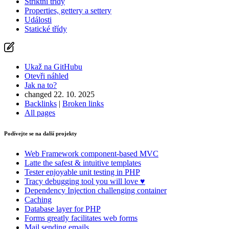
Striktní třídy
Nahlásit problém s touto stránkou na GitHubu
Properties, gettery a settery
Události
Statické třídy
Ukaž na GitHubu
Otevři náhled
Jak na to?
changed 22. 10. 2025
Backlinks
|
Broken links
All pages
Podívejte se na další projekty
Web Framework
component-based MVC
Latte
the safest & intuitive templates
Tester
enjoyable unit testing in PHP
Tracy
debugging tool you will love ♥
Dependency Injection
challenging container
Caching
Database
layer for PHP
Forms
greatly facilitates web forms
Mail
sending emails