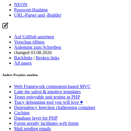
NEON
Passwort-Hashing
URL-Parser und -Builder
Auf GitHub anzeigen
Vorschau öffnen
Anleitung zum Schreiben
changed 03.08.2026
Backlinks
|
Broken links
All pages
Andere Projekte ansehen
Web Framework
component-based MVC
Latte
the safest & intuitive templates
Tester
enjoyable unit testing in PHP
Tracy
debugging tool you will love ♥
Dependency Injection
challenging container
Caching
Database
layer for PHP
Forms
greatly facilitates web forms
Mail
sending emails