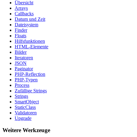
Übersicht
Arrays
Callbacks
Datum und Zeit
Dateisystem
Finder
Floats
Hilfsfunktionen
HTML-Elemente
Bilder
Iteratoren
JSON
Paginator
PHP-Reflection
PHP-Typen
Process
Zufällige Strings
Strings
SmartObject
StaticClass
Validatoren
Upgrade
Weitere Werkzeuge