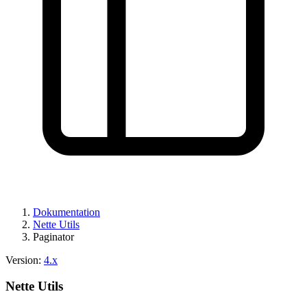
Haben Sie ein Problem auf dieser Seite gefunden?
Auf GitHub anzeigen
(drücken Sie dann E zum Bearbeiten)
Vorschau öffnen
Ein Problem mit dieser Seite auf GitHub melden
Dokumentation
Nette Utils
Paginator
Version:
4.x
Nette Utils