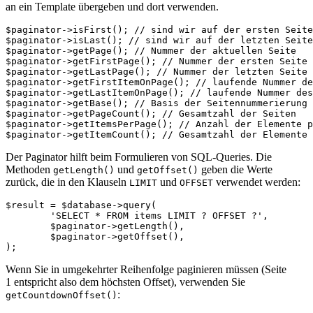
an ein Template übergeben und dort verwenden.
$paginator->isFirst(); // sind wir auf der ersten Seite
$paginator->isLast(); // sind wir auf der letzten Seite
$paginator->getPage(); // Nummer der aktuellen Seite

$paginator->getFirstPage(); // Nummer der ersten Seite

$paginator->getLastPage(); // Nummer der letzten Seite

$paginator->getFirstItemOnPage(); // laufende Nummer de
$paginator->getLastItemOnPage(); // laufende Nummer des
$paginator->getBase(); // Basis der Seitennummerierung 
$paginator->getPageCount(); // Gesamtzahl der Seiten

$paginator->getItemsPerPage(); // Anzahl der Elemente p
Der Paginator hilft beim Formulieren von SQL-Queries. Die
Methoden
und
geben die Werte
getLength()
getOffset()
zurück, die in den Klauseln
und
verwendet werden:
LIMIT
OFFSET
$result = $database->query(

	'SELECT * FROM items LIMIT ? OFFSET ?',

	$paginator->getLength(),

	$paginator->getOffset(),

Wenn Sie in umgekehrter Reihenfolge paginieren müssen (Seite
1 entspricht also dem höchsten Offset), verwenden Sie
:
getCountdownOffset()