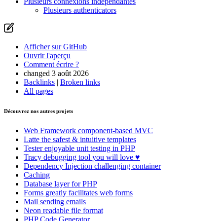
Plusieurs connexions indépendantes
Plusieurs authenticators
Afficher sur GitHub
Ouvrir l'aperçu
Comment écrire ?
changed 3 août 2026
Backlinks
|
Broken links
All pages
Découvrez nos autres projets
Web Framework
component-based MVC
Latte
the safest & intuitive templates
Tester
enjoyable unit testing in PHP
Tracy
debugging tool you will love ♥
Dependency Injection
challenging container
Caching
Database
layer for PHP
Forms
greatly facilitates web forms
Mail
sending emails
Neon
readable file format
PHP Code Generator