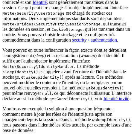
connecté et son
Identité
, sont généralement transmises dans la
session. Ce qui peut être changé. Un objet implémentant l'interface
est chargé de stocker ces
Nette\Security\UserStorage
informations. Deux implémentations standards sont disponibles :
, qui transmet
Nette\Bridges\SecurityHttp\SessionStorage
les données en session, et
, qui les transmet dans un
CookieStorage
cookie. Vous pouvez choisir le stockage et le configurer très
commodément dans la configuration
security › authentication
.
Vous pouvez en outre influencer la façon exacte dont se déroulent
l'enregistrement (
sleep
) et la restauration (
wakeup
) de l'identité. Il
suffit que l'authenticator implémente l'interface
. La méthode
Nette\Security\IdentityHandler
est appelée avant l'écriture de l'identité dans le
sleepIdentity()
stockage, et
après sa lecture. Ces méthodes
wakeupIdentity()
peuvent modifier le contenu de l'identité, ou la remplacer par un
nouvel objet qu'elles renvoient. La méthode
wakeupIdentity()
peut même renvoyer
, ce qui déconnecte l'utilisateur. L'interface
null
déclare aussi la méthode
, voir
Identité invité
.
getGuestIdentity()
Montrons en exemple la solution à une question fréquente :
comment mettre à jour les rôles de l'identité juste après son
chargement depuis la session. Dans la méthode
,
wakeupIdentity()
nous passons dans l'identité les rôles actuels, par exemple issus d'une
base de données :