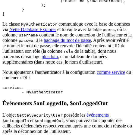
			['name' => $row->username],

		);

	}

La classe
communique avec la base de données
MyAuthenticator
via
Nette Database Explorer
et travaille avec la table
, où la
users
colonne
contient le nom de connexion de l'utilisateur et la
username
colonne
le
hachage du mot de passe
. Après avoir vérifié
password
le nom et le mot de passe, elle renvoie l'identité contenant l'ID de
l'utilisateur, son rôle (la colonne
de la table), dont nous
role
parlerons davantage
plus loin
, et un tableau de données
supplémentaires (dans notre cas, le nom d'utilisateur).
Nous ajouterons l'authenticator à la configuration
comme service
du
conteneur DI :
services:

Événements $onLoggedIn, $onLoggedOut
L'objet
possède les
événements
Nette\Security\User
et
, vous pouvez donc ajouter des
$onLoggedIn
$onLoggedOut
callbacks déclenchés respectivement après une connexion réussie ou
après la déconnexion de l'utilisateur.