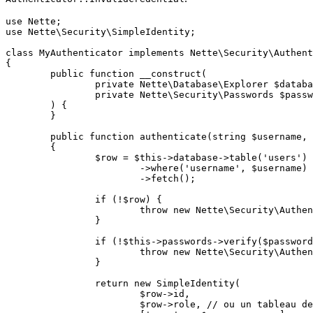
use Nette;

use Nette\Security\SimpleIdentity;

class MyAuthenticator implements Nette\Security\Authent
{

	public function __construct(

		private Nette\Database\Explorer $database,

		private Nette\Security\Passwords $passwords,

	) {

	}

	public function authenticate(string $username, string $password): SimpleIdentity

	{

		$row = $this->database->table('users')

			->where('username', $username)

			->fetch();

		if (!$row) {

			throw new Nette\Security\AuthenticationException('Utilisateur non trouvé.');

		}

		if (!$this->passwords->verify($password, $row->password)) {

			throw new Nette\Security\AuthenticationException('Mot de passe invalide.');

		}

		return new SimpleIdentity(

			$row->id,

			$row->role, // ou un tableau de rôles
