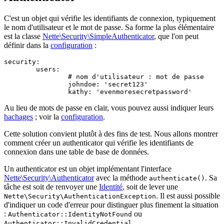
C'est un objet qui vérifie les identifiants de connexion, typiquement
le nom d'utilisateur et le mot de passe. Sa forme la plus élémentaire
est la classe
Nette\Security\SimpleAuthenticator
, que l'on peut
définir dans la
configuration
:
security:

	users:

		# nom d'utilisateur : mot de passe

		johndoe: 'secret123'

Au lieu de mots de passe en clair, vous pouvez aussi indiquer leurs
hachages
; voir la
configuration
.
Cette solution convient plutôt à des fins de test. Nous allons montrer
comment créer un authenticator qui vérifie les identifiants de
connexion dans une table de base de données.
Un authenticator est un objet implémentant l'interface
Nette\Security\Authenticator
avec la méthode
. Sa
authenticate()
tâche est soit de renvoyer une
Identité
, soit de lever une
. Il est aussi possible
Nette\Security\AuthenticationException
d'indiquer un code d'erreur pour distinguer plus finement la situation
:
ou
Authenticator::IdentityNotFound
.
Authenticator::InvalidCredential