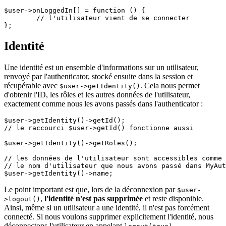
$user->onLoggedIn[] = function () {

	// l'utilisateur vient de se connecter

Identité
Une identité est un ensemble d'informations sur un utilisateur,
renvoyé par l'authenticator, stocké ensuite dans la session et
récupérable avec
. Cela nous permet
$user->getIdentity()
d'obtenir l'ID, les rôles et les autres données de l'utilisateur,
exactement comme nous les avons passés dans l'authenticator :
$user->getIdentity()->getId();

// le raccourci $user->getId() fonctionne aussi

$user->getIdentity()->getRoles();

// les données de l'utilisateur sont accessibles comme 
// le nom d'utilisateur que nous avons passé dans MyAut
Le point important est que, lors de la déconnexion par
$user-
,
l'identité n'est pas supprimée
et reste disponible.
>logout()
Ainsi, même si un utilisateur a une identité, il n'est pas forcément
connecté. Si nous voulons supprimer explicitement l'identité, nous
déconnectons l'utilisateur en appelant
.