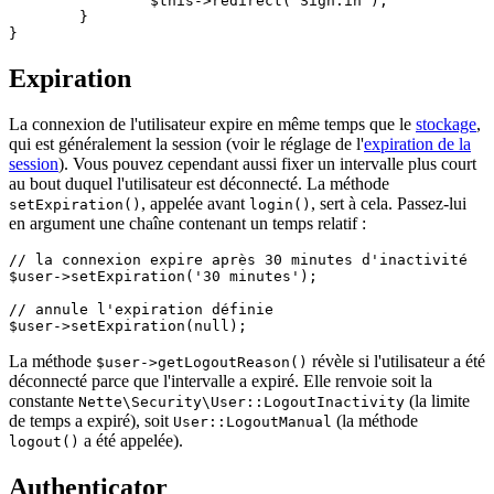
		$this->redirect('Sign:in');

	}

Expiration
La connexion de l'utilisateur expire en même temps que le
stockage
,
qui est généralement la session (voir le réglage de l'
expiration de la
session
). Vous pouvez cependant aussi fixer un intervalle plus court
au bout duquel l'utilisateur est déconnecté. La méthode
, appelée avant
, sert à cela. Passez-lui
setExpiration()
login()
en argument une chaîne contenant un temps relatif :
// la connexion expire après 30 minutes d'inactivité

$user->setExpiration('30 minutes');

// annule l'expiration définie

La méthode
révèle si l'utilisateur a été
$user->getLogoutReason()
déconnecté parce que l'intervalle a expiré. Elle renvoie soit la
constante
(la limite
Nette\Security\User::LogoutInactivity
de temps a expiré), soit
(la méthode
User::LogoutManual
a été appelée).
logout()
Authenticator