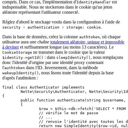
compris. Dans ce cas, l'implémentation d'
est
IdentityHandler
indispensable. Nous ne stockerons dans le cookie qu'un jeton
aléatoire représentant l'utilisateur connecté.
Réglez d'abord le stockage voulu dans la configuration à l'aide de
.
security › authentication › storage: cookie
Dans la base de données, créez la colonne
, où chaque
authtoken
utilisateur aura une chaîne
totalement aléatoire, unique et impossible
à deviner
et suffisamment longue (au moins 13 caractères). Le
ne transmet dans le cookie que la valeur
CookieStorage
: dans
, nous remplaçons
$identity->getId()
sleepIdentity()
donc l'identité d'origine par une identité proxy contenant
l'
dans l'ID. Inversement, dans la méthode
authtoken
, nous lisons toute l'identité depuis la base
wakeupIdentity()
d'après l'authtoken :
final class Authenticator implements

	Nette\Security\Authenticator, Nette\Security\IdentityHandler

{

	public function authenticate(string $username, string $password): SimpleIdentity

	{

		$row = $this->db->fetch('SELECT * FROM user WHERE username = ?', $username);

		// vérifie le mot de passe

		// ...

		// renvoie l'identité avec toutes les données de la base

		return new SimpleIdentity($row->id, null, (array) $row);
