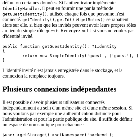
défaut ou certaines données. Si l'authenticator implémente
, il peut en fournir une par la méthode
IdentityHandler
, utilisée chaque fois que personne n'est
getGuestIdentity()
connecté.
,
et
se rabattent
getIdentity()
getId()
getRoles()
alors sur elle, si bien que les invités peuvent avoir leurs propres rôles
au lieu du simple rôle
. Renvoyez
si vous ne voulez pas
guest
null
d'identité invité.
public function getGuestIdentity(): ?IIdentity

{

	return new SimpleIdentity('guest', ['guest'], ['name' => 'Invité']);

L'identité invité n'est jamais enregistrée dans le stockage, et la
connexion la remplace toujours.
Plusieurs connexions indépendantes
Il est possible d'avoir plusieurs utilisateurs connectés
indépendamment au sein d'un même site et d'une même session. Si
nous voulons par exemple une authentification distincte pour
l'administration et pour la partie publique du site, il suffit de définir
un espace de noms unique pour chacune :