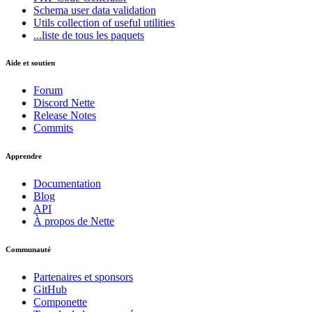
Schema
user data validation
Utils
collection of useful utilities
Vous avez trouvé un problème sur cette page ?
...liste de tous les paquets
Afficher sur GitHub
(puis appuyez sur E pour modifier)
Aide et soutien
Ouvrir l'aperçu
Signaler un problème avec cette page sur GitHub
Forum
Discord Nette
Release Notes
Commits
Apprendre
Documentation
Blog
API
À propos de Nette
Communauté
Partenaires et sponsors
GitHub
Componette