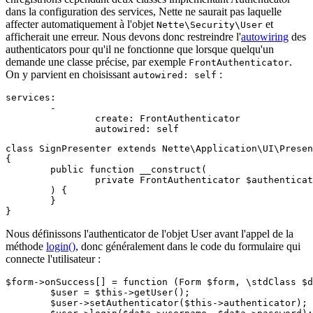
dans la configuration des services, Nette ne saurait pas laquelle
affecter automatiquement à l'objet
et
Nette\Security\User
afficherait une erreur. Nous devons donc restreindre l'
autowiring
des
authenticators pour qu'il ne fonctionne que lorsque quelqu'un
demande une classe précise, par exemple
.
FrontAuthenticator
On y parvient en choisissant
:
autowired: self
services:

	-

		create: FrontAuthenticator

class SignPresenter extends Nette\Application\UI\Presen
{

	public function __construct(

		private FrontAuthenticator $authenticator,

	) {

	}

Nous définissons l'authenticator de l'objet User avant l'appel de la
méthode
login()
, donc généralement dans le code du formulaire qui
connecte l'utilisateur :
$form->onSuccess[] = function (Form $form, \stdClass $d
	$user = $this->getUser();

	$user->setAuthenticator($this->authenticator);
