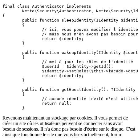
final class Authenticator implements

	Nette\Security\Authenticator, Nette\Security\IdentityHandler

{

	public function sleepIdentity(IIdentity $identity): IIdentity

	{

		// ici, vous pouvez modifier l'identité avant son écriture dans le stockage après la connexion,

		// mais nous n'en avons pas besoin pour l'instant

		return $identity;

	}

	public function wakeupIdentity(IIdentity $identity): ?IIdentity

	{

		// met à jour les rôles de l'identité

		$userId = $identity->getId();

		$identity->setRoles($this->facade->getUserRoles($userId));

		return $identity;

	}

	public function getGuestIdentity(): ?IIdentity

	{

		// aucune identité invité n'est utilisée ici

		return null;

Revenons maintenant au stockage par cookies. Il vous permet de
créer un site où les utilisateurs peuvent se connecter sans avoir
besoin de sessions. Il n'a donc pas besoin d'écrire sur le disque. C'est
ainsi que fonctionne le site que vous lisez actuellement, forum