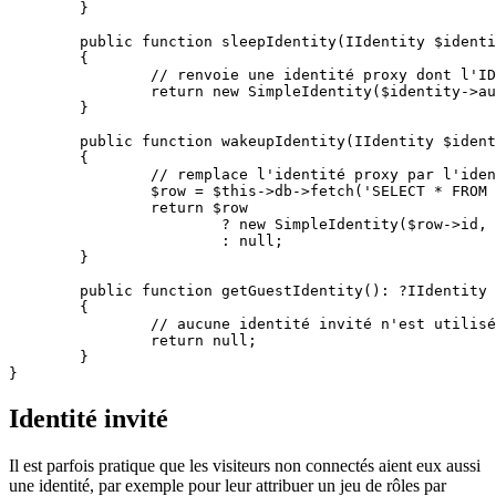
	}

	public function sleepIdentity(IIdentity $identity): SimpleIdentity

	{

		// renvoie une identité proxy dont l'ID contient l'authtoken

		return new SimpleIdentity($identity->authtoken);

	}

	public function wakeupIdentity(IIdentity $identity): ?SimpleIdentity

	{

		// remplace l'identité proxy par l'identité complète, comme dans authenticate()

		$row = $this->db->fetch('SELECT * FROM user WHERE authtoken = ?', $identity->getId());

		return $row

			? new SimpleIdentity($row->id, null, (array) $row)

			: null;

	}

	public function getGuestIdentity(): ?IIdentity

	{

		// aucune identité invité n'est utilisée ici

		return null;

	}

Identité invité
Il est parfois pratique que les visiteurs non connectés aient eux aussi
une identité, par exemple pour leur attribuer un jeu de rôles par