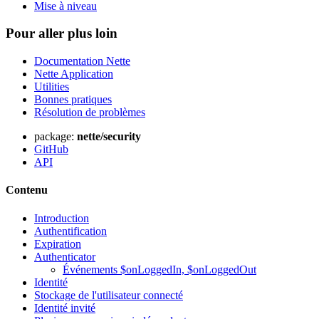
Mise à niveau
Pour aller plus loin
Documentation Nette
Nette Application
Utilities
Bonnes pratiques
Résolution de problèmes
package:
nette/security
GitHub
API
Contenu
Introduction
Authentification
Expiration
Authenticator
Événements $onLoggedIn, $onLoggedOut
Identité
Stockage de l'utilisateur connecté
Identité invité