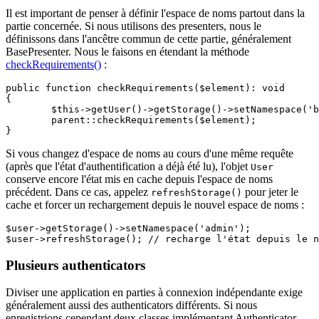
Il est important de penser à définir l'espace de noms partout dans la
partie concernée. Si nous utilisons des presenters, nous le
définissons dans l'ancêtre commun de cette partie, généralement
BasePresenter. Nous le faisons en étendant la méthode
checkRequirements()
:
public function checkRequirements($element): void

{

	$this->getUser()->getStorage()->setNamespace('backend');

	parent::checkRequirements($element);

Si vous changez d'espace de noms au cours d'une même requête
(après que l'état d'authentification a déjà été lu), l'objet
User
conserve encore l'état mis en cache depuis l'espace de noms
précédent. Dans ce cas, appelez
pour jeter le
refreshStorage()
cache et forcer un rechargement depuis le nouvel espace de noms :
$user->getStorage()->setNamespace('admin');

Plusieurs authenticators
Diviser une application en parties à connexion indépendante exige
généralement aussi des authenticators différents. Si nous
enregistrions cependant deux classes implémentant Authenticator