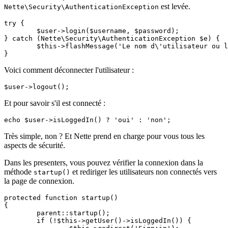
est levée.
Nette\Security\AuthenticationException
try {

	$user->login($username, $password);

} catch (Nette\Security\AuthenticationException $e) {

	$this->flashMessage('Le nom d\'utilisateur ou le mot de passe saisi est incorrect.');

Voici comment déconnecter l'utilisateur :
Et pour savoir s'il est connecté :
Très simple, non ? Et Nette prend en charge pour vous tous les
aspects de sécurité.
Dans les presenters, vous pouvez vérifier la connexion dans la
méthode
et rediriger les utilisateurs non connectés vers
startup()
la page de connexion.
protected function startup()

{

	parent::startup();

	if (!$this->getUser()->isLoggedIn()) {
