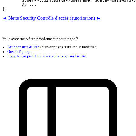
	$user->login($data->username, $data->password);

	// ...

◄ Nette Security
Contrôle d'accès (autorisation) ►