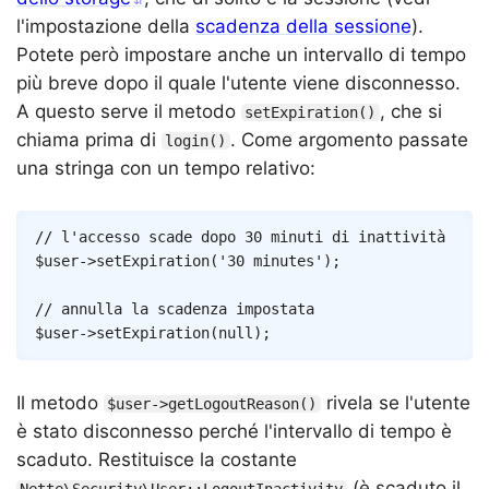
l'impostazione della
scadenza della sessione
).
Potete però impostare anche un intervallo di tempo
più breve dopo il quale l'utente viene disconnesso.
A questo serve il metodo
, che si
setExpiration()
chiama prima di
. Come argomento passate
login()
una stringa con un tempo relativo:
Copy
// l'accesso scade dopo 30 minuti di inattività
$user
->
setExpiration
(
'30 minutes'
)
;
// annulla la scadenza impostata
$user
->
setExpiration
(
null
)
;
Il metodo
rivela se l'utente
$user->getLogoutReason()
è stato disconnesso perché l'intervallo di tempo è
scaduto. Restituisce la costante
(è scaduto il
Nette\Security\User::LogoutInactivity