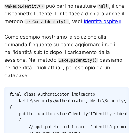
può perfino restituire
, il che
wakeupIdentity()
null
disconnette l'utente. L'interfaccia dichiara anche il
metodo
, vedi
Identità ospite
.
getGuestIdentity()
Come esempio mostriamo la soluzione alla
domanda frequente su come aggiornare i ruoli
nell'identità subito dopo il caricamento dalla
sessione. Nel metodo
passiamo
wakeupIdentity()
nell'identità i ruoli attuali, per esempio da un
database:
Copy
final
class
Authenticator
implements
Nette
\
Security
\
Authenticator
,
{
public
function
sleepIdentity
(
IIdentity
$identit
{
// qui potete modificare l'identità prima di