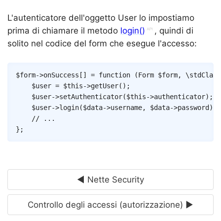
L'autenticatore dell'oggetto User lo impostiamo
prima di chiamare il metodo
login()
, quindi di
solito nel codice del form che esegue l'accesso:
Copy
$form
->
onSuccess
[
]
=
function
(
Form
$form
,
\
stdClass
$user
=
$this
->
getUser
(
)
;
$user
->
setAuthenticator
(
$this
->
authenticator
)
;
$user
->
login
(
$data
->
username
,
$data
->
password
)
;
// ...
}
;
◄ Nette Security
Controllo degli accessi (autorizzazione) ►