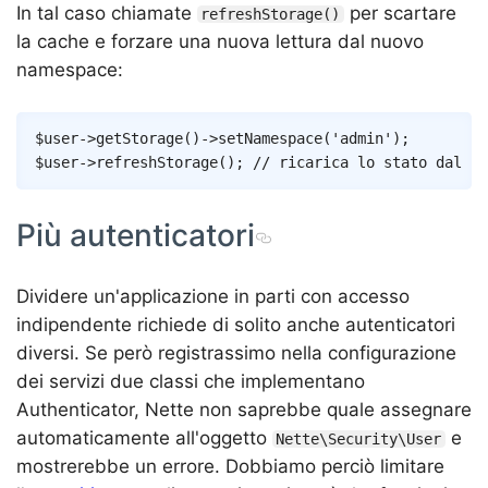
In tal caso chiamate
per scartare
refreshStorage()
la cache e forzare una nuova lettura dal nuovo
namespace:
Copy
$user
->
getStorage
(
)
->
setNamespace
(
'admin'
)
;
$user
->
refreshStorage
(
)
;
// ricarica lo stato dal nu
Più autenticatori
Dividere un'applicazione in parti con accesso
indipendente richiede di solito anche autenticatori
diversi. Se però registrassimo nella configurazione
dei servizi due classi che implementano
Authenticator, Nette non saprebbe quale assegnare
automaticamente all'oggetto
e
Nette\Security\User
mostrerebbe un errore. Dobbiamo perciò limitare