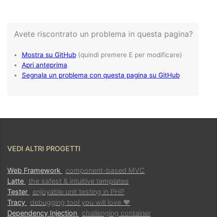
VEDI ALTRI PROGETTI
Web Framework
component-based MVC
Latte
the safest & intuitive templates
Tester
enjoyable unit testing in PHP
Tracy
debugging tool you will love ♥
Dependency Injection
challenging container