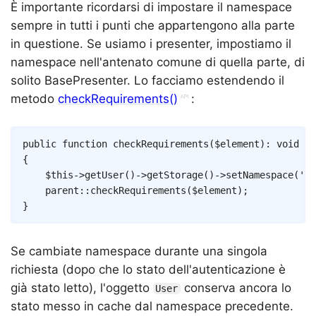
È importante ricordarsi di impostare il namespace
sempre in tutti i punti che appartengono alla parte
in questione. Se usiamo i presenter, impostiamo il
namespace nell'antenato comune di quella parte, di
solito BasePresenter. Lo facciamo estendendo il
metodo
checkRequirements()
:
Copy
public
function
checkRequirements
(
$element
)
:
void
{
$this
->
getUser
(
)
->
getStorage
(
)
->
setNamespace
(
'ba
parent
::
checkRequirements
(
$element
)
;
}
Se cambiate namespace durante una singola
richiesta (dopo che lo stato dell'autenticazione è
già stato letto), l'oggetto
conserva ancora lo
User
stato messo in cache dal namespace precedente.