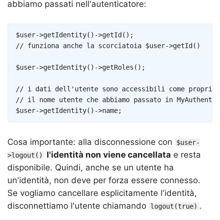
abbiamo passati nell'autenticatore:
Copy
$user
->
getIdentity
(
)
->
getId
(
)
;
// funziona anche la scorciatoia $user->getId()
$user
->
getIdentity
(
)
->
getRoles
(
)
;
// i dati dell'utente sono accessibili come propriet
// il nome utente che abbiamo passato in MyAuthentic
$user
->
getIdentity
(
)
->
name
;
Cosa importante: alla disconnessione con
$user-
l'identità non viene cancellata
e resta
>logout()
disponibile. Quindi, anche se un utente ha
un'identità, non deve per forza essere connesso.
Se vogliamo cancellare esplicitamente l'identità,
disconnettiamo l'utente chiamando
.
logout(true)