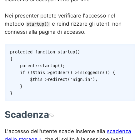
Nei presenter potete verificare l'accesso nel
metodo
e reindirizzare gli utenti non
startup()
connessi alla pagina di accesso.
Copy
protected
function
startup
(
)
{
parent
::
startup
(
)
;
if
(
!
$this
->
getUser
(
)
->
isLoggedIn
(
)
)
{
$this
->
redirect
(
'Sign:in'
)
;
}
}
Scadenza
L'accesso dell'utente scade insieme alla
scadenza
dello storage
, che di solito è la sessione (vedi