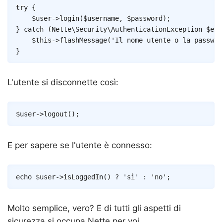
Copy
try
{
$user
->
login
(
$username
,
$password
)
;
}
catch
(
Nette
\
Security
\
AuthenticationException
$e
)
$this
->
flashMessage
(
'Il nome utente o la passwor
}
L'utente si disconnette così:
Copy
$user
->
logout
(
)
;
E per sapere se l'utente è connesso:
Copy
echo
$user
->
isLoggedIn
(
)
?
'sì'
:
'no'
;
Molto semplice, vero? E di tutti gli aspetti di
sicurezza si occupa Nette per voi.