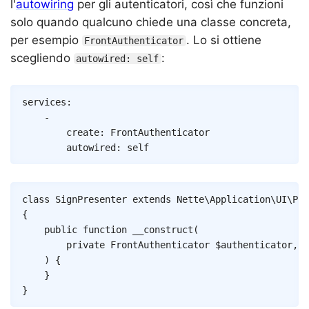
l'
autowiring
per gli autenticatori, così che funzioni
solo quando qualcuno chiede una classe concreta,
per esempio
. Lo si ottiene
FrontAuthenticator
scegliendo
:
autowired: self
Copy
services
:
-
create
:
FrontAuthenticator
autowired
:
self
Copy
class
SignPresenter
extends
Nette
\
Application
\
UI
\
Pre
{
public
function
__construct
(
private
FrontAuthenticator
$authenticator
,
)
{
}
}