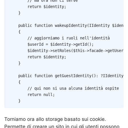
// ma ora non ci serve
return
$identity
;
}
public
function
wakeupIdentity
(
IIdentity
$identi
{
// aggiorniamo i ruoli nell'identità
$userId
=
$identity
->
getId
(
)
;
$identity
->
setRoles
(
$this
->
facade
->
getUserRo
return
$identity
;
}
public
function
getGuestIdentity
(
)
:
?
IIdentity
{
// qui non si usa alcuna identità ospite
return
null
;
}
Torniamo ora allo storage basato sui cookie.
Permette di creare un sito in cui gli utenti possono