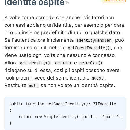
Identità ospite
A volte torna comodo che anche i visitatori non
connessi abbiano un'identità, per esempio per dare
loro un insieme predefinito di ruoli o qualche dato.
Se l'autenticatore implementa
, può
IdentityHandler
fornirne una con il metodo
, che
getGuestIdentity()
viene usato ogni volta che nessuno è connesso.
Allora
,
e
getIdentity()
getId()
getRoles()
ripiegano su di essa, così gli ospiti possono avere
ruoli propri invece del semplice ruolo
.
guest
Restituite
se non volete un'identità ospite.
null
Copy
public
function
getGuestIdentity
(
)
:
?
IIdentity
{
return
new
SimpleIdentity
(
'guest'
,
[
'guest'
]
,
[
'
}