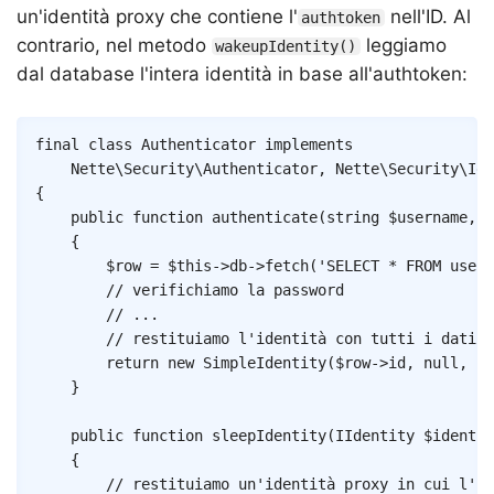
un'identità proxy che contiene l'
nell'ID. Al
authtoken
contrario, nel metodo
leggiamo
wakeupIdentity()
dal database l'intera identità in base all'authtoken:
Copy
final
class
Authenticator
implements
Nette
\
Security
\
Authenticator
,
{
public
function
authenticate
(
string
$username
,
s
{
$row
=
$this
->
db
->
fetch
(
'SELECT * FROM user 
// verifichiamo la password
// ...
// restituiamo l'identità con tutti i dati d
return
new
SimpleIdentity
(
$row
->
id
,
null
,
(
a
}
public
function
sleepIdentity
(
IIdentity
$identit
{
// restituiamo un'identità proxy in cui l'ID