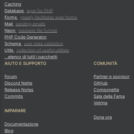
Caching
Database
layer for PHP
Forms
greatly facilitates web forms
Mail
sending emails
Neon
readable file format
PHP Code Generator
Schema
user data validation
Utils
collection of useful utilities
...elenco di tutti i pacchetti
AIUTO E SUPPORTO
COMUNITÀ
Forum
Partner e sponsor
Discord Nette
GitHub
Release Notes
Componette
Commits
Sala della Fama
Vetrina
IMPARARE
Dona ora
Documentazione
Blog