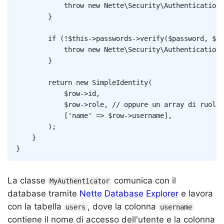
throw
new
Nette
\
Security
\
AuthenticationE
}
if
(
!
$this
->
passwords
->
verify
(
$password
,
$ro
throw
new
Nette
\
Security
\
AuthenticationE
}
return
new
SimpleIdentity
(
$row
->
id
,
$row
->
role
,
// oppure un array di ruoli
[
'name'
=>
$row
->
username
]
,
)
;
}
}
La classe
comunica con il
MyAuthenticator
database tramite
Nette Database Explorer
e lavora
con la tabella
, dove la colonna
users
username
contiene il nome di accesso dell'utente e la colonna