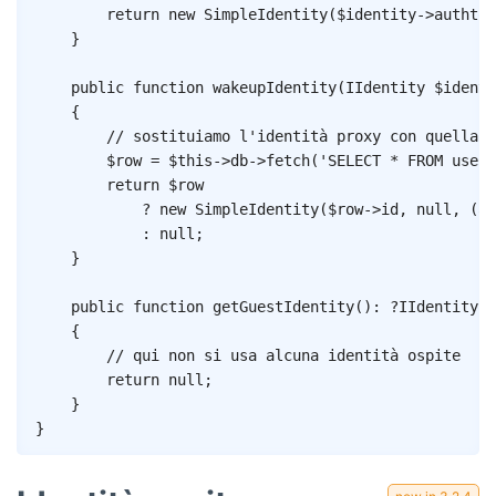
return
new
SimpleIdentity
(
$identity
->
authtok
}
public
function
wakeupIdentity
(
IIdentity
$identi
{
// sostituiamo l'identità proxy con quella c
$row
=
$this
->
db
->
fetch
(
'SELECT * FROM user 
return
$row
?
new
SimpleIdentity
(
$row
->
id
,
null
,
(
ar
:
null
;
}
public
function
getGuestIdentity
(
)
:
?
IIdentity
{
// qui non si usa alcuna identità ospite
return
null
;
}
}