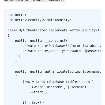
Authenticator::InvalidCredential
Copy
use
Nette
;
use
Nette
\
Security
\
SimpleIdentity
;
class
MyAuthenticator
implements
Nette
\
Security
\
Auth
{
public
function
__construct
(
private
Nette
\
Database
\
Explorer
$database
,
private
Nette
\
Security
\
Passwords
$passwords
,
)
{
}
public
function
authenticate
(
string
$username
,
s
{
$row
=
$this
->
database
->
table
(
'users'
)
->
where
(
'username'
,
$username
)
->
fetch
(
)
;
if
(
!
$row
)
{