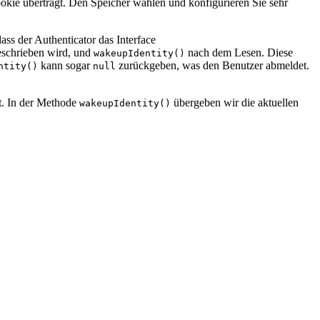
ookie überträgt. Den Speicher wählen und konfigurieren Sie sehr
 dass der Authenticator das Interface
geschrieben wird, und
nach dem Lesen. Diese
wakeupIdentity()
kann sogar
zurückgeben, was den Benutzer abmeldet.
ntity()
null
rt. In der Methode
übergeben wir die aktuellen
wakeupIdentity()