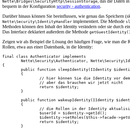
, das die Daten i
Nette\Bridges\SecurityHttp\SessionStorage
bequem in der Konfiguration
security › authentication
.
Darüber hinaus können Sie beeinflussen, wie genau das Speichern (
s
implementiert. Die Methode
Nette\Security\IdentityHandler
s
Methoden können den Inhalt der Identity verändern oder sie durch ei
Das Interface deklariert außerdem die Methode
getGuestIdentity(
Zeigen wir als Beispiel die Lösung der häufigen Frage, wie man die R
Rollen, etwa aus einer Datenbank, in die Identity:
final class Authenticator implements

	Nette\Security\Authenticator, Nette\Security\IdentityHandler

{

	public function sleepIdentity(IIdentity $identity): IIdentity

	{

		// hier können Sie die Identity vor dem Schreiben in den Speicher nach der Anmeldung verändern,

		// aber das brauchen wir jetzt nicht

		return $identity;

	}

	public function wakeupIdentity(IIdentity $identity): ?IIdentity

	{

		// die Rollen in der Identity aktualisieren

		$userId = $identity->getId();

		$identity->setRoles($this->facade->getUserRoles($userId));

		return $identity;

	}
