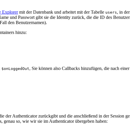
e Explorer
mit der Datenbank und arbeitet mit der Tabelle
, in de
users
me und Passwort gibt sie die Identity zurück, die die ID des Benutzers
 Fall den Benutzernamen).
tainers hinzu:
d
, Sie können also Callbacks hinzufügen, die nach ei
$onLoggedOut
die der Authenticator zurückgibt und die anschließend in der Session g
, genau so, wie wir sie im Authenticator übergeben haben: