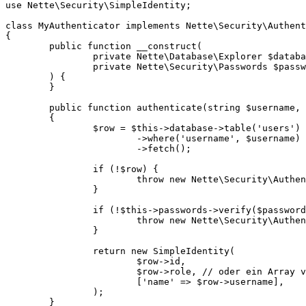
use Nette\Security\SimpleIdentity;

class MyAuthenticator implements Nette\Security\Authent
{

	public function __construct(

		private Nette\Database\Explorer $database,

		private Nette\Security\Passwords $passwords,

	) {

	}

	public function authenticate(string $username, string $password): SimpleIdentity

	{

		$row = $this->database->table('users')

			->where('username', $username)

			->fetch();

		if (!$row) {

			throw new Nette\Security\AuthenticationException('Benutzer nicht gefunden.');

		}

		if (!$this->passwords->verify($password, $row->password)) {

			throw new Nette\Security\AuthenticationException('Ungültiges Passwort.');

		}

		return new SimpleIdentity(

			$row->id,

			$row->role, // oder ein Array von Rollen

			['name' => $row->username],

		);

	}
