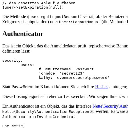
// den gesetzten Ablauf aufheben

Die Methode
verrät, ob der Benutzer a
$user->getLogoutReason()
Zeitgrenze ist abgelaufen) oder
(die Methode
User::LogoutManual
Authenticator
Das ist ein Objekt, das die Anmeldedaten prüft, typischerweise Benu
definieren lässt:
security:

	users:

		# Benutzername: Passwort

		johndoe: 'secret123'

Statt Passwörtern im Klartext können Sie auch ihre
Hashes
eintragen;
Diese Lösung eignet sich eher zu Testzwecken. Wir zeigen Ihnen, wie 
Ein Authenticator ist ein Objekt, das das Interface
Nette\Security\Auth
zu werfen. Es wäre a
Nette\Security\AuthenticationException
.
Authenticator::InvalidCredential
use Nette;
