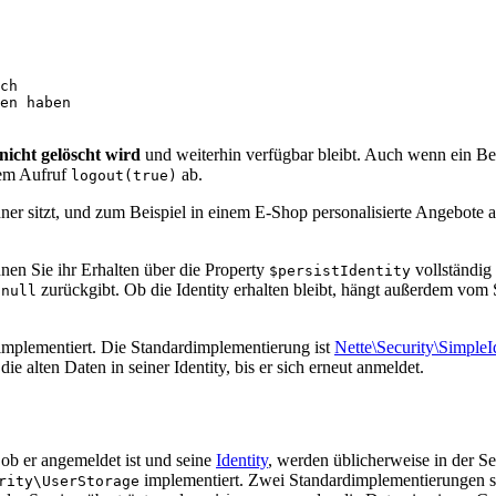
ch

en haben

 nicht gelöscht wird
und weiterhin verfügbar bleibt. Auch wenn ein Benu
dem Aufruf
ab.
logout(true)
 sitzt, und zum Beispiel in einem E-Shop personalisierte Angebote anz
en Sie ihr Erhalten über die Property
vollständig 
$persistIdentity
n
zurückgibt. Ob die Identity erhalten bleibt, hängt außerdem vo
null
mplementiert. Die Standardimplementierung ist
Nette\Security\SimpleI
e alten Daten in seiner Identity, bis er sich erneut anmeldet.
ob er angemeldet ist und seine
Identity
, werden üblicherweise in der Se
implementiert. Zwei Standardimplementierungen s
rity\UserStorage