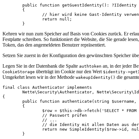
	public function getGuestIdentity(): ?IIdentity

	{

		// hier wird keine Gast-Identity verwendet

		return null;

Kehren wir nun zum Speicher auf Basis von Cookies zurück. Er erlaubt
Festplatte schreiben. So funktioniert die Website, die Sie gerade les
Token, das den angemeldeten Benutzer repräsentiert.
Setzen Sie zuerst in der Konfiguration den gewünschten Speicher üb
Legen Sie in der Datenbank die Spalte
an, in der jeder B
authtoken
überträgt im Cookie nur den Wert
CookieStorage
$identity->get
Umgekehrt lesen wir in der Methode
die gesamte
wakeupIdentity()
final class Authenticator implements

	Nette\Security\Authenticator, Nette\Security\IdentityHandler

{

	public function authenticate(string $username, string $password): SimpleIdentity

	{

		$row = $this->db->fetch('SELECT * FROM user WHERE username = ?', $username);

		// Passwort prüfen

		// ...

		// die Identity mit allen Daten aus der Datenbank zurückgeben

		return new SimpleIdentity($row->id, null, (array) $row);

	}
