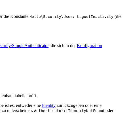
der die Konstante
(die
Nette\Security\User::LogoutInactivity
ecurity\SimpleAuthenticator
, die sich in der
Konfiguration
tenbanktabelle prüft.
e ist es, entweder eine
Identity
zurückzugeben oder eine
r zu unterscheiden:
oder
Authenticator::IdentityNotFound