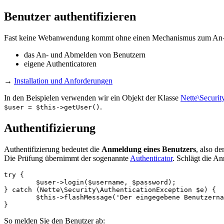
Benutzer authentifizieren
Fast keine Webanwendung kommt ohne einen Mechanismus zum An- un
das An- und Abmelden von Benutzern
eigene Authenticatoren
→
Installation und Anforderungen
In den Beispielen verwenden wir ein Objekt der Klasse
Nette\Securit
.
$user = $this->getUser()
Authentifizierung
Authentifizierung bedeutet die
Anmeldung eines Benutzers
, also d
Die Prüfung übernimmt der sogenannte
Authenticator
. Schlägt die A
try {

	$user->login($username, $password);

} catch (Nette\Security\AuthenticationException $e) {

	$this->flashMessage('Der eingegebene Benutzername oder das Passwort ist falsch.');

So melden Sie den Benutzer ab: