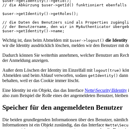
$user->getIdentity()->getId();

// die Abkürzung $user->getId() funktioniert ebenfalls

$user->getIdentity()->getRoles();

// die Daten des Benutzers sind als Properties zugängli
// der Benutzername, den wir in MyAuthenticator übergeb
Wichtig ist, dass beim Abmelden mit
die Identity
$user->logout()
wir die Identity ausdrücklich löschen, melden wir den Benutzer mit 
Dadurch können Sie weiterhin annehmen, welcher Benutzer am Rechner
der Anmeldung anzeigen.
Außer dem Löschen der Identity im Einzelfall mit
könn
logout(true)
Abmelden und beim Ablauf verworfen, sodass
dan
getIdentity()
behalten, weil er das Cookie immer löscht.
Eine Identity ist ein Objekt, das das Interface
Nette\Security\IIdentity
i
also zum Beispiel die Rolle eines der angemeldeten Benutzer, bleiben di
Speicher für den angemeldeten Benutzer
Die beiden grundlegenden Informationen über den Benutzer, nämlich 
Informationen ist ein Objekt zuständig, das das Interface
Nette\Secu