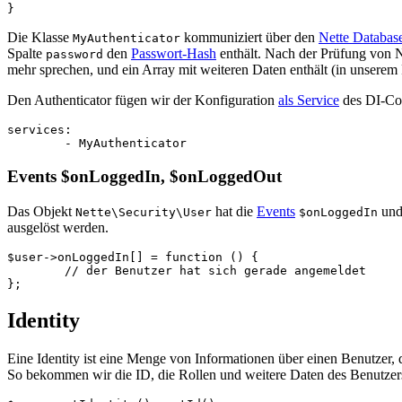
Die Klasse
kommuniziert über den
Nette Databas
MyAuthenticator
Spalte
den
Passwort-Hash
enthält. Nach der Prüfung von Na
password
mehr sprechen, und ein Array mit weiteren Daten enthält (in unserem
Den Authenticator fügen wir der Konfiguration
als Service
des DI-Con
services:

Events $onLoggedIn, $onLoggedOut
Das Objekt
hat die
Events
un
Nette\Security\User
$onLoggedIn
ausgelöst werden.
$user->onLoggedIn[] = function () {

	// der Benutzer hat sich gerade angemeldet

Identity
Eine Identity ist eine Menge von Informationen über einen Benutzer, 
So bekommen wir die ID, die Rollen und weitere Daten des Benutzers