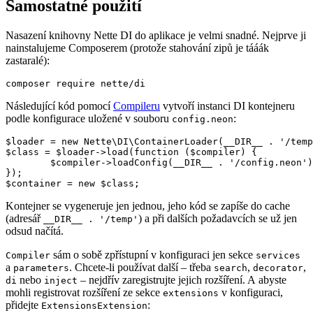
Samostatné použití
Nasazení knihovny Nette DI do aplikace je velmi snadné. Nejprve ji
nainstalujeme Composerem (protože stahování zipů je tááák
zastaralé):
Následující kód pomocí
Compileru
vytvoří instanci DI kontejneru
podle konfigurace uložené v souboru
:
config.neon
$loader = new Nette\DI\ContainerLoader(__DIR__ . '/temp
$class = $loader->load(function ($compiler) {

	$compiler->loadConfig(__DIR__ . '/config.neon');

});

Kontejner se vygeneruje jen jednou, jeho kód se zapíše do cache
(adresář
) a při dalších požadavcích se už jen
__DIR__ . '/temp'
odsud načítá.
sám o sobě zpřístupní v konfiguraci jen sekce
Compiler
services
a
. Chcete-li používat další – třeba
,
,
parameters
search
decorator
nebo
– nejdřív zaregistrujte jejich rozšíření. A abyste
di
inject
mohli registrovat rozšíření ze sekce
v konfiguraci,
extensions
přidejte
:
ExtensionsExtension