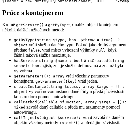
Práce s kontejnerem
Kromě
a
nabízí objekt kontejneru
getService()
getByType()
několik dalších užitečných metod:
getByType(string $type, bool $throw = true): ?
vrátí službu daného typu. Pokud jako druhý argument
object
předáte
, vrátí místo vyhození výjimky
, když
false
null
žádná taková služba neexistuje.
a
hasService(string $name): bool
isCreated(string
zjistí, zda je služba definovaná a zda už byla
$name): bool
vytvořena.
vrátí všechny parametry
getParameters(): array
kontejneru,
vrátí jeden.
getParameter($key)
createInstance(string $class, array $args = []):
vytvoří novou instanci dané třídy a předá jí závislosti
object
konstruktoru pomocí autowiringu.
callMethod(callable $function, array $args = []):
zavolá daný callable a předá mu argumenty pomocí
mixed
autowiringu.
zavolá na daném
callInjects(object $service): void
objektu všechny metody
a předá jim závislosti.
inject*()