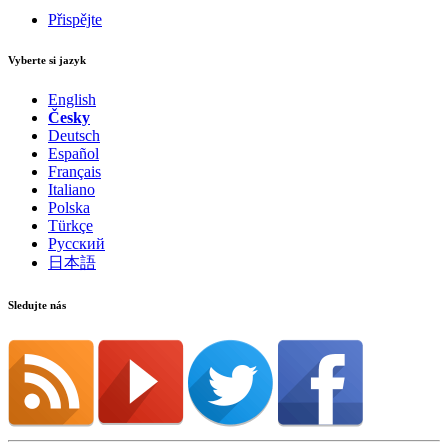
Přispějte
Vyberte si jazyk
English
Česky
Deutsch
Español
Français
Italiano
Polska
Türkçe
Русский
日本語
Sledujte nás