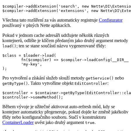
$compiler->addExtension('search', new Nette\DI\Extensio
Všechna tato rozšíření za vás automaticky registruje
Configurator
používaný v plných Nette aplikacích.
Pokud v jednom cache adresáři udržujete několik různých
kontejnerů, odlište je klíčem předaným jako druhý argument metody
; ten se stane součástí názvu vygenerované třídy:
load()
$class = $loader->load(

	fn($compiler) => $compiler->loadConfig(__DIR__ . '/config.neon'),

	'my-key',

Pro vytvoření a získání služeb slouží metody
nebo
getService()
. Takto vytvoříme objekt
:
getByType()
EditController
$controller = $container->getByType(EditController::cla
Během vývoje je užitečné aktivovat auto-refresh mód, kdy se
kontejner automaticky přegeneruje, pokud dojde ke změně jakékoliv
třídy nebo konfiguračního souboru. Stačí v konstruktoru
ContainerLoader
uvést jako druhý argument
.
true