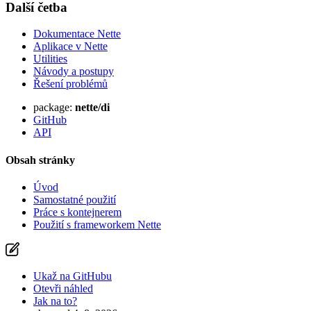
Další četba
Dokumentace Nette
Aplikace v Nette
Utilities
Návody a postupy
Řešení problémů
package:
nette/di
GitHub
API
Obsah stránky
Úvod
Samostatné použití
Práce s kontejnerem
Použití s frameworkem Nette
Ukaž na GitHubu
Otevři náhled
Jak na to?