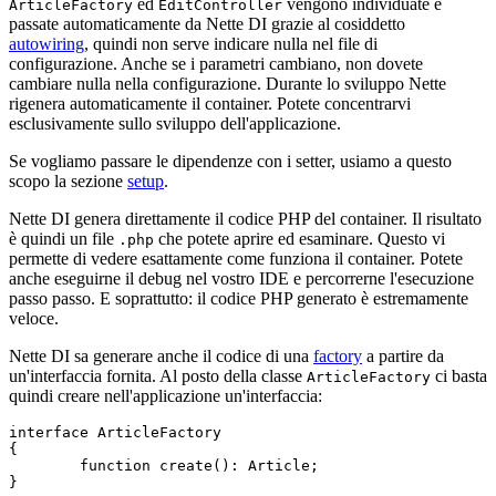
ed
vengono individuate e
ArticleFactory
EditController
passate automaticamente da Nette DI grazie al cosiddetto
autowiring
, quindi non serve indicare nulla nel file di
configurazione. Anche se i parametri cambiano, non dovete
cambiare nulla nella configurazione. Durante lo sviluppo Nette
rigenera automaticamente il container. Potete concentrarvi
esclusivamente sullo sviluppo dell'applicazione.
Se vogliamo passare le dipendenze con i setter, usiamo a questo
scopo la sezione
setup
.
Nette DI genera direttamente il codice PHP del container. Il risultato
è quindi un file
che potete aprire ed esaminare. Questo vi
.php
permette di vedere esattamente come funziona il container. Potete
anche eseguirne il debug nel vostro IDE e percorrerne l'esecuzione
passo passo. E soprattutto: il codice PHP generato è estremamente
veloce.
Nette DI sa generare anche il codice di una
factory
a partire da
un'interfaccia fornita. Al posto della classe
ci basta
ArticleFactory
quindi creare nell'applicazione un'interfaccia:
interface ArticleFactory

{

	function create(): Article;
