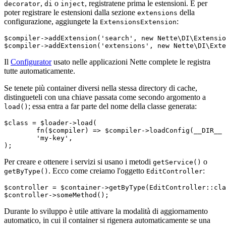
,
o
, registratene prima le estensioni. E per
decorator
di
inject
poter registrare le estensioni dalla sezione
della
extensions
configurazione, aggiungete la
:
ExtensionsExtension
$compiler->addExtension('search', new Nette\DI\Extensio
Il
Configurator
usato nelle applicazioni Nette complete le registra
tutte automaticamente.
Se tenete più container diversi nella stessa directory di cache,
distingueteli con una chiave passata come secondo argomento a
; essa entra a far parte del nome della classe generata:
load()
$class = $loader->load(

	fn($compiler) => $compiler->loadConfig(__DIR__ . '/config.neon'),

	'my-key',

Per creare e ottenere i servizi si usano i metodi
o
getService()
. Ecco come creiamo l'oggetto
:
getByType()
EditController
$controller = $container->getByType(EditController::cla
Durante lo sviluppo è utile attivare la modalità di aggiornamento
automatico, in cui il container si rigenera automaticamente se una