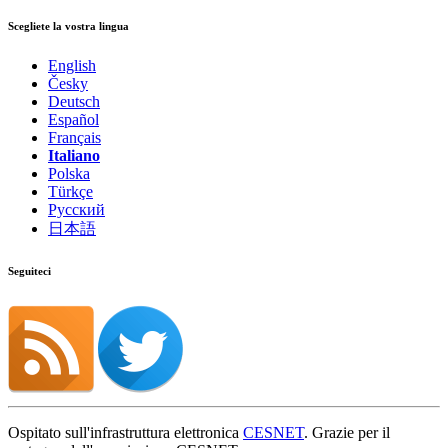
Scegliete la vostra lingua
English
Česky
Deutsch
Español
Français
Italiano
Polska
Türkçe
Русский
日本語
Seguiteci
Ospitato sull'infrastruttura elettronica
CESNET
. Grazie per il