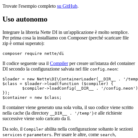
Trovate l'esempio completo
su GitHub
.
Uso autonomo
Integrare la libreria Nette DI in un'applicazione è molto semplice.
Per prima cosa la installiamo con Composer (perché scaricare file
zip è ormai superato):
Il codice seguente usa il
Compiler
per creare un'istanza del container
DI secondo la configurazione salvata nel file
:
config.neon
$loader = new Nette\DI\ContainerLoader(__DIR__ . '/temp
$class = $loader->load(function ($compiler) {

	$compiler->loadConfig(__DIR__ . '/config.neon');

});

Il container viene generato una sola volta, il suo codice viene scritto
nella cache (la directory
) e alle richieste
__DIR__ . '/temp'
successive viene solo caricato da lì.
Da solo, il
abilita nella configurazione soltanto le sezioni
Compiler
e
. Per usare le altre, come
,
services
parameters
search