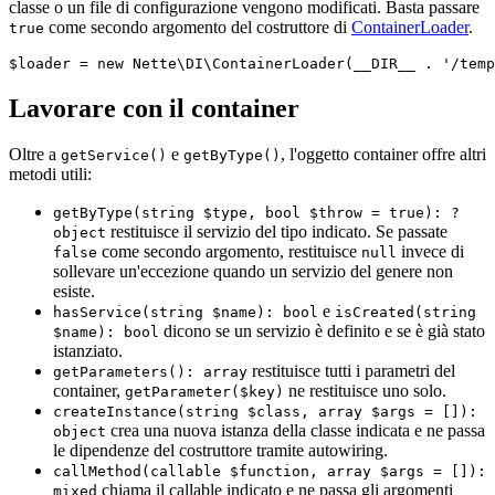
classe o un file di configurazione vengono modificati. Basta passare
come secondo argomento del costruttore di
ContainerLoader
.
true
Lavorare con il container
Oltre a
e
, l'oggetto container offre altri
getService()
getByType()
metodi utili:
getByType(string $type, bool $throw = true): ?
restituisce il servizio del tipo indicato. Se passate
object
come secondo argomento, restituisce
invece di
false
null
sollevare un'eccezione quando un servizio del genere non
esiste.
e
hasService(string $name): bool
isCreated(string
dicono se un servizio è definito e se è già stato
$name): bool
istanziato.
restituisce tutti i parametri del
getParameters(): array
container,
ne restituisce uno solo.
getParameter($key)
createInstance(string $class, array $args = []):
crea una nuova istanza della classe indicata e ne passa
object
le dipendenze del costruttore tramite autowiring.
callMethod(callable $function, array $args = []):
chiama il callable indicato e ne passa gli argomenti
mixed