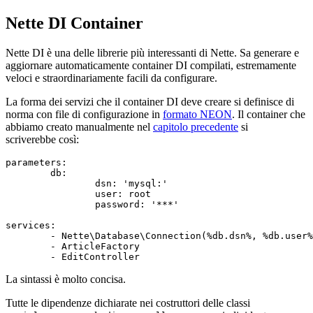
Nette DI Container
Nette DI è una delle librerie più interessanti di Nette. Sa generare e
aggiornare automaticamente container DI compilati, estremamente
veloci e straordinariamente facili da configurare.
La forma dei servizi che il container DI deve creare si definisce di
norma con file di configurazione in
formato NEON
. Il container che
abbiamo creato manualmente nel
capitolo precedente
si
scriverebbe così:
parameters:

	db:

		dsn: 'mysql:'

		user: root

		password: '***'

services:

	- Nette\Database\Connection(%db.dsn%, %db.user%, %db.password%)

	- ArticleFactory

La sintassi è molto concisa.
Tutte le dipendenze dichiarate nei costruttori delle classi