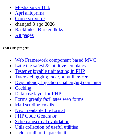
Mostra su GitHub
Apri anteprima
Come scrivere?
changed 3 ago 2026
Backlinks
|
Broken links
All pages
Vedi altri progetti
Web Framework
component-based MVC
Latte
the safest & intuitive templates
Tester
enjoyable unit testing in PHP
Tracy
debugging tool you will love ♥
Dependency Injection
challenging container
Caching
Database
layer for PHP
Forms
greatly facilitates web forms
Mail
sending emails
Neon
readable file format
PHP Code Generator
Schema
user data validation
Utils
collection of useful utilities
...elenco di tutti i pacchetti