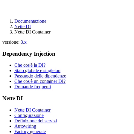
Documentazione
Nette DI
Nette DI Container
versione:
3.x
Dependency Injection
Avete riscontrato un problema in questa pagina?
Che cos'è la DI?
Mostra su GitHub
(quindi premere E per modificare)
Stato globale e singleton
Apri anteprima
Passaggio delle dipendenze
Segnala un problema con questa pagina su GitHub
Che cos'è un container DI?
Domande frequenti
Nette DI
Nette DI Container
Configurazione
Definizione dei servizi
Autowiring
Factory generate