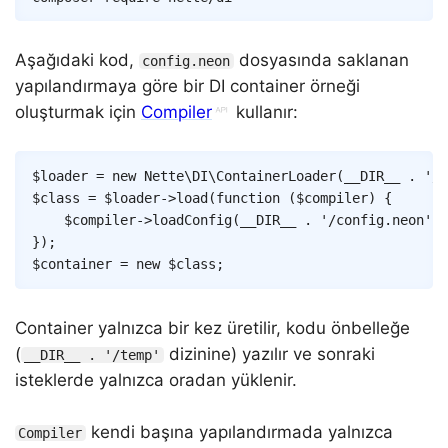
Aşağıdaki kod,
dosyasında saklanan
config.neon
yapılandırmaya göre bir DI container örneği
oluşturmak için
Compiler
kullanır:
Copy
$loader
=
new
Nette
\
DI
\
ContainerLoader
(
__DIR__
.
'/t
$class
=
$loader
->
load
(
function
(
$compiler
)
{
$compiler
->
loadConfig
(
__DIR__
.
'/config.neon'
)
;
}
)
;
$container
=
new
$class
;
Container yalnızca bir kez üretilir, kodu önbelleğe
(
dizinine) yazılır ve sonraki
__DIR__ . '/temp'
isteklerde yalnızca oradan yüklenir.
kendi başına yapılandırmada yalnızca
Compiler