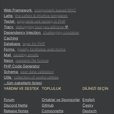
Web Framework
component-based MVC
Latte
the safest & intuitive templates
Tester
enjoyable unit testing in PHP
Tracy
debugging tool you will love ♥
Dependency Injection
challenging container
Caching
Database
layer for PHP
Forms
greatly facilitates web forms
Mail
sending emails
Neon
readable file format
PHP Code Generator
Schema
user data validation
Utils
collection of useful utilities
...tüm paketlerin listesi
YARDIM VE DESTEK
TOPLULUK
DILINIZI SEÇIN
Forum
Ortaklar ve Sponsorlar
English
Discord Nette
GitHub
Česky
Release Notes
Componette
Deutsch