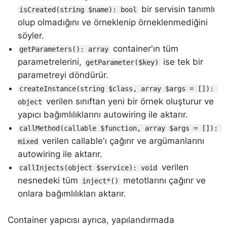
bir servisin tanımlı
isCreated(string $name): bool
olup olmadığını ve örneklenip örneklenmediğini
söyler.
container'ın tüm
getParameters(): array
parametrelerini,
ise tek bir
getParameter($key)
parametreyi döndürür.
createInstance(string $class, array $args = []): 
verilen sınıftan yeni bir örnek oluşturur ve
object
yapıcı bağımlılıklarını autowiring ile aktarır.
callMethod(callable $function, array $args = []): 
verilen callable'ı çağırır ve argümanlarını
mixed
autowiring ile aktarır.
verilen
callInjects(object $service): void
nesnedeki tüm
metotlarını çağırır ve
inject*()
onlara bağımlılıkları aktarır.
Container yapıcısı ayrıca, yapılandırmada