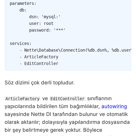
Copy
parameters
:
db
:
dsn
:
'mysql:'
user
:
root
password
:
'***'
services
:
-
Nette\Database\Connection
(
%db.dsn%
,
%db.user%
,
-
ArticleFactory
-
EditController
Söz dizimi çok derli topludur.
ve
sınıflarının
ArticleFactory
EditController
yapıcılarında bildirilen tüm bağımlılıklar,
autowiring
sayesinde Nette DI tarafından bulunur ve otomatik
olarak aktarılır; dolayısıyla yapılandırma dosyasında
bir şey belirtmeye gerek yoktur. Böylece