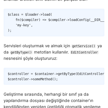
Copy
$class
=
$loader
->
load
(
fn
(
$compiler
)
=>
$compiler
->
loadConfig
(
__DIR__
.
'my-key'
,
)
;
Servisleri oluşturmak ve almak için
ya
getService()
da
metotları kullanılır.
getByType()
EditController
nesnesini şöyle oluştururuz:
Copy
$controller
=
$container
->
getByType
(
EditController
::
$controller
->
someMethod
(
)
;
Geliştirme sırasında, herhangi bir sınıf ya da
yapılandırma dosyası değiştiğinde container'ın
kendiliğinden yeniden üretildiği otomatik yenileme