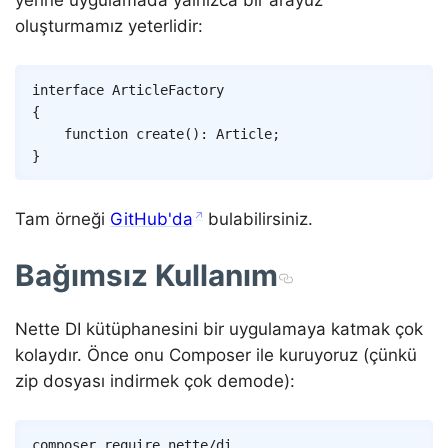
yerine uygulamada yalnızca bir arayüz
oluşturmamız yeterlidir:
Copy
interface
ArticleFactory
{
function
create
(
)
:
Article
;
}
Tam örneği
GitHub'da
bulabilirsiniz.
Bağımsız Kullanım
Nette DI kütüphanesini bir uygulamaya katmak çok
kolaydır. Önce onu Composer ile kuruyoruz (çünkü
zip dosyası indirmek çok demode):
Copy
composer