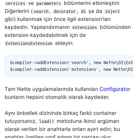
ve
bölümlerini etkinleştirir.
services
parameters
Diğerlerini (
,
,
ya da
search
decorator
di
inject
gibi) kullanmak için önce ilgili extension'ları
kaydedin. Yapılandırmanın
bölümünden
extensions
extension kaydedebilmek için de
ekleyin:
ExtensionsExtension
Copy
$compiler
->
addExtension
(
'search'
,
new
Nette
\
DI
\
Exten
$compiler
->
addExtension
(
'extensions'
,
new
Nette
\
DI
\
E
Tam Nette uygulamalarında kullanılan
Configurator
bunların hepsini otomatik olarak kaydeder.
Aynı önbellek dizininde birkaç farklı container
tutuyorsanız,
metoduna ikinci argüman
load()
olarak verilen bir anahtarla onları ayırt edin; bu
anahtar üretilen sınıf adının bir parçası olur: