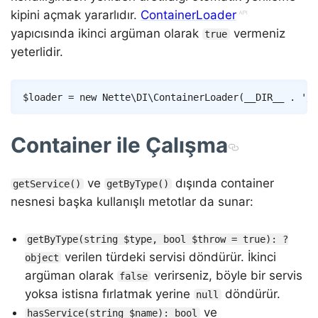
kipini açmak yararlıdır.
ContainerLoader
yapıcısında ikinci argüman olarak
vermeniz
true
yeterlidir.
Copy
$loader
=
new
Nette
\
DI
\
ContainerLoader
(
__DIR__
.
'/t
Container ile Çalışma
ve
dışında container
getService()
getByType()
nesnesi başka kullanışlı metotlar da sunar:
getByType(string $type, bool $throw = true): ?
verilen türdeki servisi döndürür. İkinci
object
argüman olarak
verirseniz, böyle bir servis
false
yoksa istisna fırlatmak yerine
döndürür.
null
ve
hasService(string $name): bool