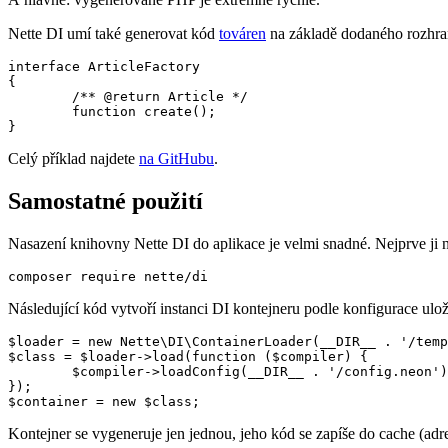
Nette DI umí také generovat kód
továren
na základě dodaného rozhran
interface ArticleFactory

{

	/** @return Article */

	function create();

Celý příklad najdete
na GitHubu
.
Samostatné použití
Nasazení knihovny Nette DI do aplikace je velmi snadné. Nejprve ji n
Následující kód vytvoří instanci DI kontejneru podle konfigurace ul
$loader = new Nette\DI\ContainerLoader(__DIR__ . '/temp
$class = $loader->load(function ($compiler) {

	$compiler->loadConfig(__DIR__ . '/config.neon');

});

Kontejner se vygeneruje jen jednou, jeho kód se zapíše do cache (adr