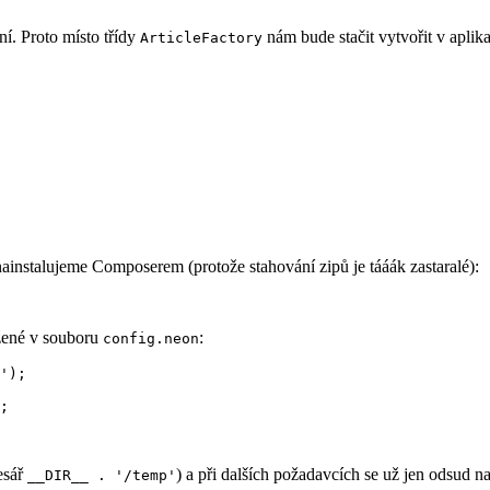
í. Proto místo třídy
nám bude stačit vytvořit v aplikac
ArticleFactory
ainstalujeme Composerem (protože stahování zipů je tááák zastaralé):
ožené v souboru
:
config.neon
');

esář
) a při dalších požadavcích se už jen odsud na
__DIR__ . '/temp'