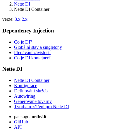
Nette DI
Nette DI Container
verze:
3.x
2.x
Dependency Injection
Co je DI?
Globální stav a singletony
Předávání závislostí
Co je DI kontejner?
Nette DI
Nette DI Container
Konfigurace
Definování služeb
Autowiring
Generované továrny
Tvorba rozšíření pro Nette DI
package:
nette/di
GitHub
API