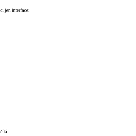
i jen interface:
čítá.