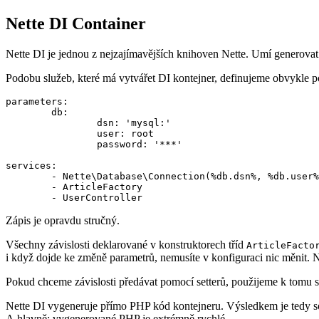
Nette DI Container
Nette DI je jednou z nejzajímavějších knihoven Nette. Umí generovat
Podobu služeb, které má vytvářet DI kontejner, definujeme obvykle 
parameters:

	db:

		dsn: 'mysql:'

		user: root

		password: '***'

services:

	- Nette\Database\Connection(%db.dsn%, %db.user%, %db.password%)

	- ArticleFactory

Zápis je opravdu stručný.
Všechny závislosti deklarované v konstruktorech tříd
ArticleFacto
i když dojde ke změně parametrů, nemusíte v konfiguraci nic měnit. N
Pokud chceme závislosti předávat pomocí setterů, použijeme k tomu 
Nette DI vygeneruje přímo PHP kód kontejneru. Výsledkem je tedy 
A hlavně: vygenerované PHP je extrémně rychlé.