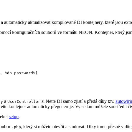
 a automaticky aktualizovat kompilované DI kontejnery, které jsou ext
pomocí konfiguračních souborů ve formátu NEON. Kontejner, který jsm
a
si Nette DI samo zjistí a předá díky tzv.
autowiri
ry
UserController
ette kontejner automaticky přegeneruje. Vy se tam můžete soustředit čis
sekci
setup
.
soubor
, který si můžete otevřít a studovat. Díky tomu přesně vidí
.php