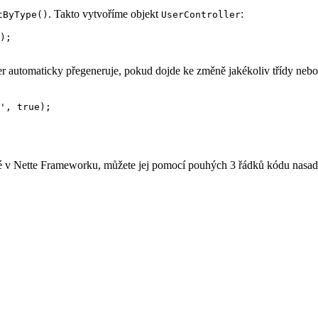
. Takto vytvoříme objekt
:
tByType()
UserController
);

er automaticky přegeneruje, pokud dojde ke změně jakékoliv třídy neb
sané v Nette Frameworku, můžete jej pomocí pouhých 3 řádků kódu nasad