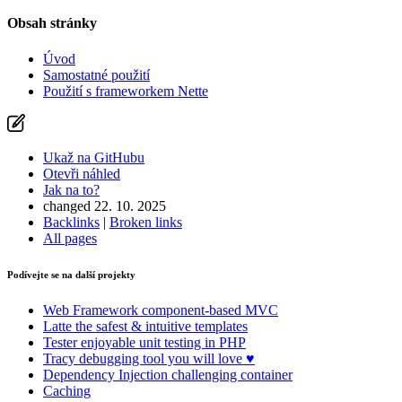
Obsah stránky
Úvod
Samostatné použití
Použití s frameworkem Nette
Ukaž na GitHubu
Otevři náhled
Jak na to?
changed 22. 10. 2025
Backlinks
|
Broken links
All pages
Podívejte se na další projekty
Web Framework
component-based MVC
Latte
the safest & intuitive templates
Tester
enjoyable unit testing in PHP
Tracy
debugging tool you will love ♥
Dependency Injection
challenging container
Caching