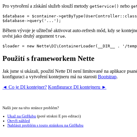
Pro vytvoření a získání služeb slouží metody
nebo
getService()
ge
$database = $container->getByType(UserController::class
Během vývoje je užitečné aktivovat auto-refresh mód, kdy se kontejn
uvést jako druhý argument
.
true
Použití s frameworkem Nette
Jak jsme si ukázali, použití Nette DI není limitované na aplikace p
konfiguraci a vytvoření kontejneru má na starosti
Bootstrap
.
◄ Co je DI kontejner?
Konfigurace DI kontejneru ►