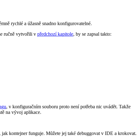
rémně rychlé a úžasně snadno konfigurovatelné.
e ručně vytvořili v
předchozí kapitole
, by se zapsal takto:
ngu
, v konfiguračním souboru proto není potřeba nic uvádět. Takže
tě na vývoj aplikace.
te, jak kontejner funguje. Můžete jej také debuggovat v IDE a krokovat.