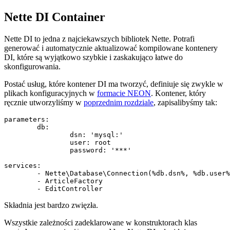
Nette DI Container
Nette DI to jedna z najciekawszych bibliotek Nette. Potrafi
generować i automatycznie aktualizować kompilowane kontenery
DI, które są wyjątkowo szybkie i zaskakująco łatwe do
skonfigurowania.
Postać usług, które kontener DI ma tworzyć, definiuje się zwykle w
plikach konfiguracyjnych w
formacie NEON
. Kontener, który
ręcznie utworzyliśmy w
poprzednim rozdziale
, zapisalibyśmy tak:
parameters:

	db:

		dsn: 'mysql:'

		user: root

		password: '***'

services:

	- Nette\Database\Connection(%db.dsn%, %db.user%, %db.password%)

	- ArticleFactory

Składnia jest bardzo zwięzła.
Wszystkie zależności zadeklarowane w konstruktorach klas