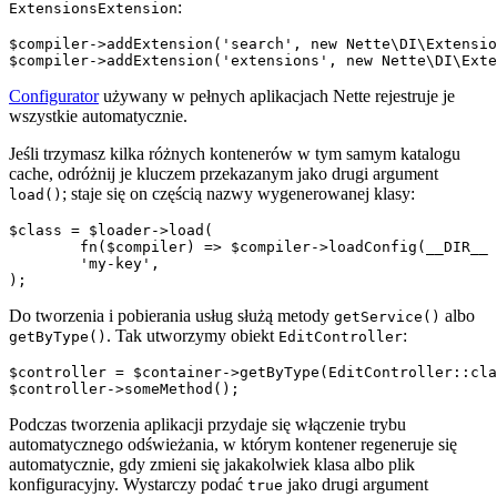
:
ExtensionsExtension
$compiler->addExtension('search', new Nette\DI\Extensio
Configurator
używany w pełnych aplikacjach Nette rejestruje je
wszystkie automatycznie.
Jeśli trzymasz kilka różnych kontenerów w tym samym katalogu
cache, odróżnij je kluczem przekazanym jako drugi argument
; staje się on częścią nazwy wygenerowanej klasy:
load()
$class = $loader->load(

	fn($compiler) => $compiler->loadConfig(__DIR__ . '/config.neon'),

	'my-key',

Do tworzenia i pobierania usług służą metody
albo
getService()
. Tak utworzymy obiekt
:
getByType()
EditController
$controller = $container->getByType(EditController::cla
Podczas tworzenia aplikacji przydaje się włączenie trybu
automatycznego odświeżania, w którym kontener regeneruje się
automatycznie, gdy zmieni się jakakolwiek klasa albo plik
konfiguracyjny. Wystarczy podać
jako drugi argument
true