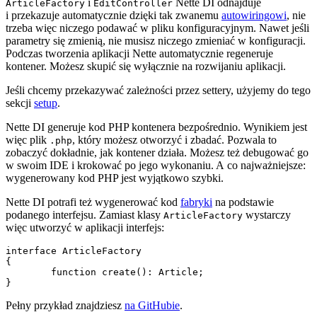
i
Nette DI odnajduje
ArticleFactory
EditController
i przekazuje automatycznie dzięki tak zwanemu
autowiringowi
, nie
trzeba więc niczego podawać w pliku konfiguracyjnym. Nawet jeśli
parametry się zmienią, nie musisz niczego zmieniać w konfiguracji.
Podczas tworzenia aplikacji Nette automatycznie regeneruje
kontener. Możesz skupić się wyłącznie na rozwijaniu aplikacji.
Jeśli chcemy przekazywać zależności przez settery, użyjemy do tego
sekcji
setup
.
Nette DI generuje kod PHP kontenera bezpośrednio. Wynikiem jest
więc plik
, który możesz otworzyć i zbadać. Pozwala to
.php
zobaczyć dokładnie, jak kontener działa. Możesz też debugować go
w swoim IDE i krokować po jego wykonaniu. A co najważniejsze:
wygenerowany kod PHP jest wyjątkowo szybki.
Nette DI potrafi też wygenerować kod
fabryki
na podstawie
podanego interfejsu. Zamiast klasy
wystarczy
ArticleFactory
więc utworzyć w aplikacji interfejs:
interface ArticleFactory

{

	function create(): Article;

Pełny przykład znajdziesz
na GitHubie
.