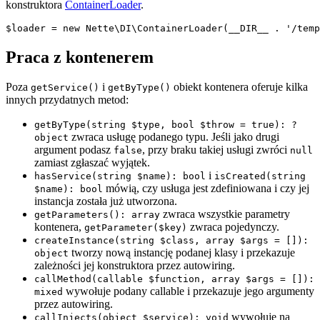
konstruktora
ContainerLoader
.
Praca z kontenerem
Poza
i
obiekt kontenera oferuje kilka
getService()
getByType()
innych przydatnych metod:
getByType(string $type, bool $throw = true): ?
zwraca usługę podanego typu. Jeśli jako drugi
object
argument podasz
, przy braku takiej usługi zwróci
false
null
zamiast zgłaszać wyjątek.
i
hasService(string $name): bool
isCreated(string
mówią, czy usługa jest zdefiniowana i czy jej
$name): bool
instancja została już utworzona.
zwraca wszystkie parametry
getParameters(): array
kontenera,
zwraca pojedynczy.
getParameter($key)
createInstance(string $class, array $args = []):
tworzy nową instancję podanej klasy i przekazuje
object
zależności jej konstruktora przez autowiring.
callMethod(callable $function, array $args = []):
wywołuje podany callable i przekazuje jego argumenty
mixed
przez autowiring.
wywołuje na
callInjects(object $service): void