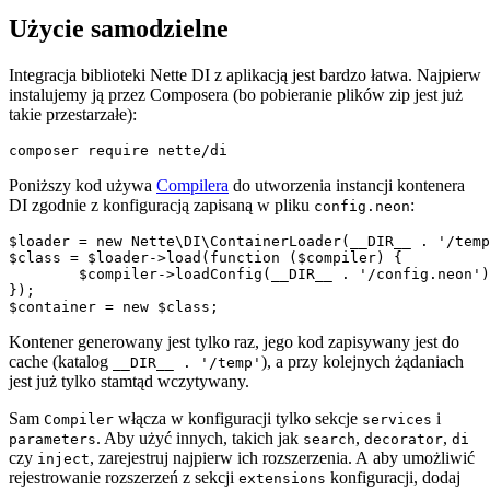
Użycie samodzielne
Integracja biblioteki Nette DI z aplikacją jest bardzo łatwa. Najpierw
instalujemy ją przez Composera (bo pobieranie plików zip jest już
takie przestarzałe):
Poniższy kod używa
Compilera
do utworzenia instancji kontenera
DI zgodnie z konfiguracją zapisaną w pliku
:
config.neon
$loader = new Nette\DI\ContainerLoader(__DIR__ . '/temp
$class = $loader->load(function ($compiler) {

	$compiler->loadConfig(__DIR__ . '/config.neon');

});

Kontener generowany jest tylko raz, jego kod zapisywany jest do
cache (katalog
), a przy kolejnych żądaniach
__DIR__ . '/temp'
jest już tylko stamtąd wczytywany.
Sam
włącza w konfiguracji tylko sekcje
i
Compiler
services
. Aby użyć innych, takich jak
,
,
parameters
search
decorator
di
czy
, zarejestruj najpierw ich rozszerzenia. A aby umożliwić
inject
rejestrowanie rozszerzeń z sekcji
konfiguracji, dodaj
extensions