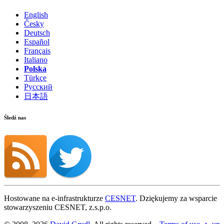
English
Česky
Deutsch
Español
Français
Italiano
Polska
Türkçe
Русский
日本語
Śledź nas
Hostowane na e-infrastrukturze
CESNET
. Dziękujemy za wsparcie
stowarzyszeniu CESNET, z.s.p.o.