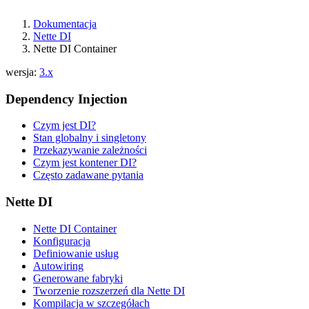
Dokumentacja
Nette DI
Nette DI Container
wersja:
3.x
Dependency Injection
Znalazłeś/aś problem na tej stronie?
Czym jest DI?
Pokaż na GitHubie
(następnie naciśnij E, aby edytować)
Stan globalny i singletony
Otwórz podgląd
Przekazywanie zależności
Zgłoś problem z tą stroną na GitHubie
Czym jest kontener DI?
Często zadawane pytania
Nette DI
Nette DI Container
Konfiguracja
Definiowanie usług
Autowiring
Generowane fabryki
Tworzenie rozszerzeń dla Nette DI
Kompilacja w szczegółach