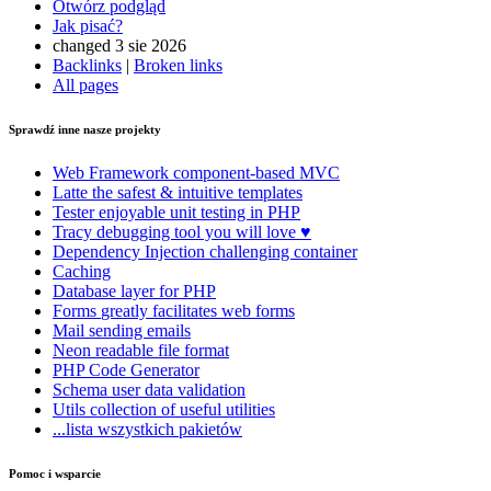
Otwórz podgląd
Jak pisać?
changed 3 sie 2026
Backlinks
|
Broken links
All pages
Sprawdź inne nasze projekty
Web Framework
component-based MVC
Latte
the safest & intuitive templates
Tester
enjoyable unit testing in PHP
Tracy
debugging tool you will love ♥
Dependency Injection
challenging container
Caching
Database
layer for PHP
Forms
greatly facilitates web forms
Mail
sending emails
Neon
readable file format
PHP Code Generator
Schema
user data validation
Utils
collection of useful utilities
...lista wszystkich pakietów
Pomoc i wsparcie