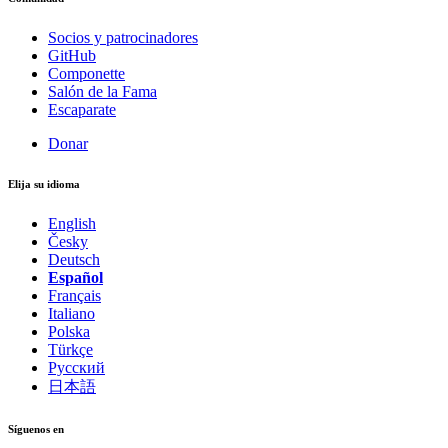
Socios y patrocinadores
GitHub
Componette
Salón de la Fama
Escaparate
Donar
Elija su idioma
English
Česky
Deutsch
Español
Français
Italiano
Polska
Türkçe
Русский
日本語
Síguenos en