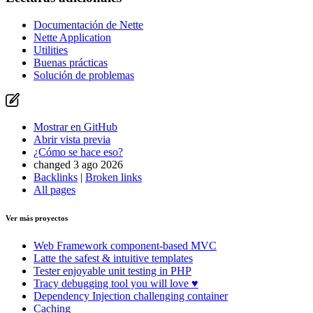
Documentación de Nette
Nette Application
Utilities
Buenas prácticas
Solución de problemas
Mostrar en GitHub
Abrir vista previa
¿Cómo se hace eso?
changed 3 ago 2026
Backlinks
|
Broken links
All pages
Ver más proyectos
Web Framework
component-based MVC
Latte
the safest & intuitive templates
Tester
enjoyable unit testing in PHP
Tracy
debugging tool you will love ♥
Dependency Injection
challenging container
Caching