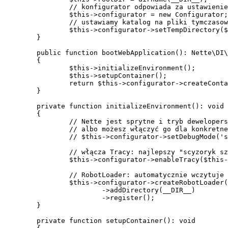
		// konfigurator odpowiada za ustawienie środowiska aplikacji i usług

		$this->configurator = new Configurator;

		// ustawiamy katalog na pliki tymczasowe generowane przez Nette (np. skompilowane szablony)

		$this->configurator->setTempDirectory($this->rootDir . '/temp');

	}

	public function bootWebApplication(): Nette\DI\Container

	{

		$this->initializeEnvironment();

		$this->setupContainer();

		return $this->configurator->createContainer();

	}

	private function initializeEnvironment(): void

	{

		// Nette jest sprytne i tryb deweloperski włącza się automatycznie,

		// albo możesz włączyć go dla konkretnego adresu IP, odkomentowując poniższy wiersz:

		// $this->configurator->setDebugMode('secret@23.75.345.200');

		// włącza Tracy: najlepszy "scyzoryk szwajcarski" do debugowania

		$this->configurator->enableTracy($this->rootDir . '/log');

		// RobotLoader: automatycznie wczytuje wszystkie klasy z wybranego katalogu

		$this->configurator->createRobotLoader()

			->addDirectory(__DIR__)

			->register();

	}

	private function setupContainer(): void
