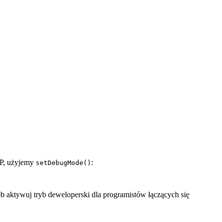
IP, użyjemy
:
setDebugMode()
sób aktywuj tryb deweloperski dla programistów łączących się