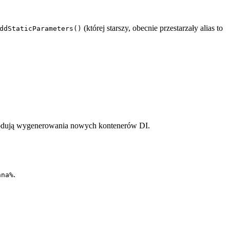
(której starszy, obecnie przestarzały alias to
ddStaticParameters()
owodują wygenerowania nowych kontenerów DI.
.
nna%