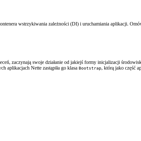
a kontenera wstrzykiwania zależności (DI) i uruchamiania aplikacji. Om
ceń, zaczynają swoje działanie od jakiejś formy inicjalizacji środow
h aplikacjach Nette zastąpiła go klasa
, którą jako część a
Bootstrap