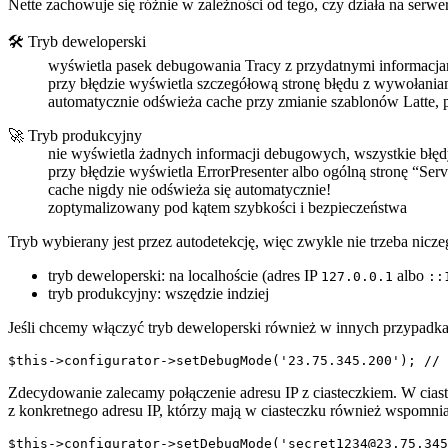
Nette zachowuje się różnie w zależności od tego, czy działa na ser
🛠️ Tryb deweloperski
wyświetla pasek debugowania Tracy z przydatnymi informacja
przy błędzie wyświetla szczegółową stronę błędu z wywołaniam
automatycznie odświeża cache przy zmianie szablonów Latte, p
🚀 Tryb produkcyjny
nie wyświetla żadnych informacji debugowych, wszystkie błęd
przy błędzie wyświetla ErrorPresenter albo ogólną stronę “Serv
cache nigdy nie odświeża się automatycznie!
zoptymalizowany pod kątem szybkości i bezpieczeństwa
Tryb wybierany jest przez autodetekcję, więc zwykle nie trzeba nicze
tryb deweloperski: na localhoście (adres IP
albo
127.0.0.1
::
tryb produkcyjny: wszędzie indziej
Jeśli chcemy włączyć tryb deweloperski również w innych przypadkac
Zdecydowanie zalecamy połączenie adresu IP z ciasteczkiem. W cia
z konkretnego adresu IP, którzy mają w ciasteczku również wspomni