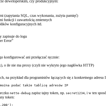
werze deweloperskim, czy produkcyjnym:
mi (zapytania SQL, czas wykonania, zużyta pamięć)
i funkcji i zawartością zmiennych
lików konfiguracyjnych itd.
y zapisuje do logu
er Error”
go konfigurować ani przełączać ręcznie:
), o ile nie ma proxy (czyli nie wykryto jego nagłówka HTTP)
1
h, na przykład dla programistów łączących się z konkretnego adresu 
steczku
zapisz tajny token, np.
, i w ten spo
nette-debug
secret1234
any token: