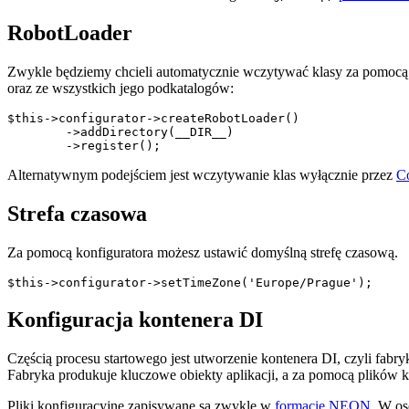
RobotLoader
Zwykle będziemy chcieli automatycznie wczytywać klasy za pomoc
oraz ze wszystkich jego podkatalogów:
$this->configurator->createRobotLoader()

	->addDirectory(__DIR__)

Alternatywnym podejściem jest wczytywanie klas wyłącznie przez
C
Strefa czasowa
Za pomocą konfiguratora możesz ustawić domyślną strefę czasową.
Konfiguracja kontenera DI
Częścią procesu startowego jest utworzenie kontenera DI, czyli fabry
Fabryka produkuje kluczowe obiekty aplikacji, a za pomocą plików k
Pliki konfiguracyjne zapisywane są zwykle w
formacie NEON
. W os