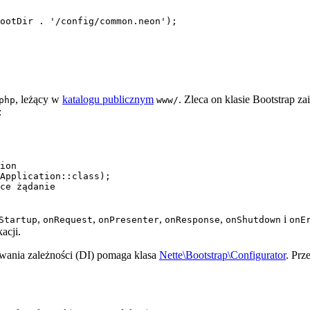
, leżący w
katalogu publicznym
. Zleca on klasie Bootstrap z
php
www/
:
ion

Application::class);

ce żądanie

,
,
,
,
i
Startup
onRequest
onPresenter
onResponse
onShutdown
onE
acji.
iwania zależności (DI) pomaga klasa
Nette\Bootstrap\Configurator
. Prz