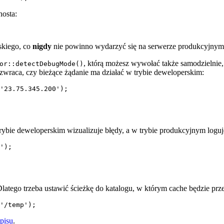
hosta:
skiego, co
nigdy
nie powinno wydarzyć się na serwerze produkcyjnym
, którą możesz wywołać także samodzielnie,
or::detectDebugMode()
 zwraca, czy bieżące żądanie ma działać w trybie deweloperskim:
rybie deweloperskim wizualizuje błędy, a w trybie produkcyjnym logu
Dlatego trzeba ustawić ścieżkę do katalogu, w którym cache będzie p
pisu
.