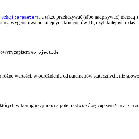
 sekcji
, a także przekazywać (albo nadpisywać) metodą
parameters
a
odują wygenerowanie kolejnych kontenerów DI, czyli kolejnych klas.
ardowym zapisem
.
%projectId%
 różne wartości, w odróżnieniu od parametrów statycznych, nie sp
których w konfiguracji można potem odwołać się zapisem
%env.zmie