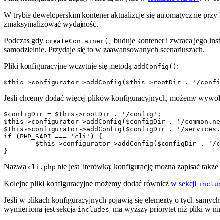
W trybie deweloperskim kontener aktualizuje się automatycznie przy
zmaksymalizować wydajność.
Podczas gdy
buduje kontener i zwraca jego ins
createContainer()
samodzielnie. Przydaje się to w zaawansowanych scenariuszach.
Pliki konfiguracyjne wczytuje się metodą
:
addConfig()
Jeśli chcemy dodać więcej plików konfiguracyjnych, możemy wywoł
$configDir = $this->rootDir . '/config';

$this->configurator->addConfig($configDir . '/common.ne
$this->configurator->addConfig($configDir . '/services.
if (PHP_SAPI === 'cli') {

	$this->configurator->addConfig($configDir . '/cli.php');

Nazwa
nie jest literówką; konfigurację można zapisać także 
cli.php
Kolejne pliki konfiguracyjne możemy dodać również
w sekcji
inclu
Jeśli w plikach konfiguracyjnych pojawią się elementy o tych samyc
wymieniona jest sekcja
, ma wyższy priorytet niż pliki w n
includes