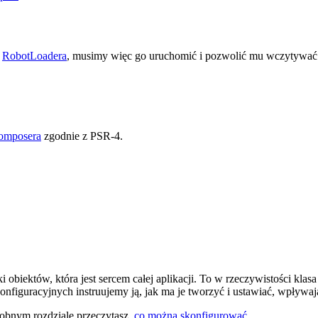
ą
RobotLoadera
, musimy więc go uruchomić i pozwolić mu wczytywać 
omposera
zgodnie z PSR-4.
ki obiektów, która jest sercem całej aplikacji. To w rzeczywistości kl
onfiguracyjnych instruujemy ją, jak ma je tworzyć i ustawiać, wpływaj
obnym rozdziale przeczytasz,
co można skonfigurować
.