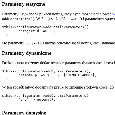
Parametry statyczne
Parametry używane w plikach konfiguracyjnych można definiować
w
). Ważne jest, że różne wartości parametrów spow
addParameters()
$this->configurator->addStaticParameters([

	'projectId' => 23,

Do parametru
można odwołać się w konfiguracji stand
projectId
Parametry dynamiczne
Do kontenera możemy dodać również parametry dynamiczne, których
$this->configurator->addDynamicParameters([

	'remoteIp' => $_SERVER['REMOTE_ADDR'],

W ten sposób łatwo dodamy na przykład zmienne środowiskowe, do 
$this->configurator->addDynamicParameters([

	'env' => getenv(),

Parametry domyślne