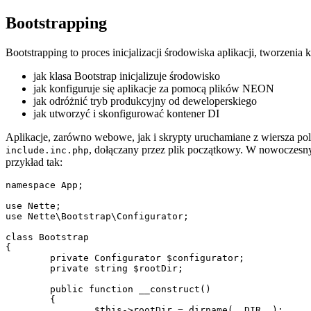
Bootstrapping
Bootstrapping to proces inicjalizacji środowiska aplikacji, tworzeni
jak klasa Bootstrap inicjalizuje środowisko
jak konfiguruje się aplikacje za pomocą plików NEON
jak odróżnić tryb produkcyjny od deweloperskiego
jak utworzyć i skonfigurować kontener DI
Aplikacje, zarówno webowe, jak i skrypty uruchamiane z wiersza pole
, dołączany przez plik początkowy. W nowoczesnyc
include.inc.php
przykład tak:
namespace App;

use Nette;

use Nette\Bootstrap\Configurator;

class Bootstrap

{

	private Configurator $configurator;

	private string $rootDir;

	public function __construct()

	{

		$this->rootDir = dirname(__DIR__);
