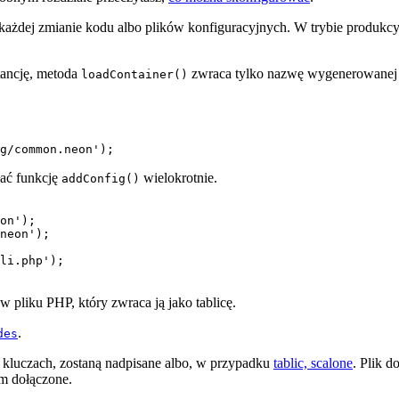
 każdej zmianie kodu albo plików konfiguracyjnych. W trybie produkcy
tancję, metoda
zwraca tylko nazwę wygenerowanej k
loadContainer()
ać funkcję
wielokrotnie.
addConfig()
on');

neon');

w pliku PHP, który zwraca ją jako tablicę.
.
des
h kluczach, zostaną nadpisane albo, w przypadku
tablic, scalone
. Plik d
im dołączone.