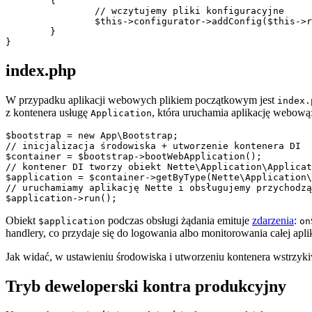
	{

		// wczytujemy pliki konfiguracyjne

		$this->configurator->addConfig($this->rootDir . '/config/common.neon');

	}

index.php
W przypadku aplikacji webowych plikiem początkowym jest
index.
z kontenera usługę
, która uruchamia aplikację webową
Application
$bootstrap = new App\Bootstrap;

// inicjalizacja środowiska + utworzenie kontenera DI

$container = $bootstrap->bootWebApplication();

// kontener DI tworzy obiekt Nette\Application\Applicat
$application = $container->getByType(Nette\Application\
// uruchamiamy aplikację Nette i obsługujemy przychodzą
Obiekt
podczas obsługi żądania emituje
zdarzenia
:
$application
on
handlery, co przydaje się do logowania albo monitorowania całej aplik
Jak widać, w ustawieniu środowiska i utworzeniu kontenera wstrzyk
Tryb deweloperski kontra produkcyjny