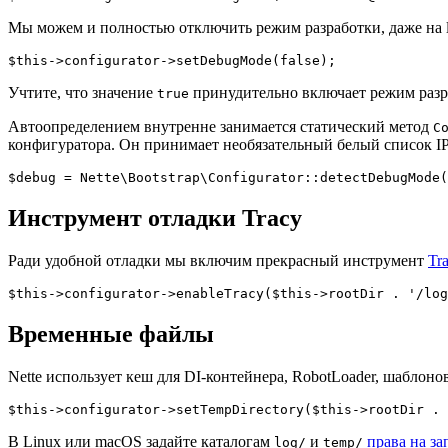
Мы можем и полностью отключить режим разработки, даже на lo
Учтите, что значение
принудительно включает режим разра
true
Автоопределением внутренне занимается статический метод
C
конфигуратора. Он принимает необязательный белый список IP
Инструмент отладки Tracy
Ради удобной отладки мы включим прекрасный инструмент
Tr
Временные файлы
Nette использует кеш для DI-контейнера, RobotLoader, шаблонов
В Linux или macOS задайте каталогам
и
права на за
log/
temp/