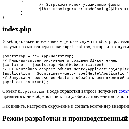
	{

		// Загружаем конфигурационные файлы

		$this->configurator->addConfig($this->rootDir . '/config/common.neon');

	}

index.php
У веб-приложений начальным файлом служит
, леж
index.php
получает из контейнера сервис
, который и запуск
Application
$bootstrap = new App\Bootstrap;

// Инициализируем окружение и создаём DI-контейнер

$container = $bootstrap->bootWebApplication();

// DI-контейнер создаёт объект Nette\Application\Applic
$application = $container->getByType(Nette\Application\
// Запускаем приложение Nette и обрабатываем входящий з
Объект
в ходе обработки запроса испускает
собы
$application
привязать к ним обработчики, что удобно для ведения лога ил
Как видите, настроить окружение и создать контейнер внедрен
Режим разработки и производственный