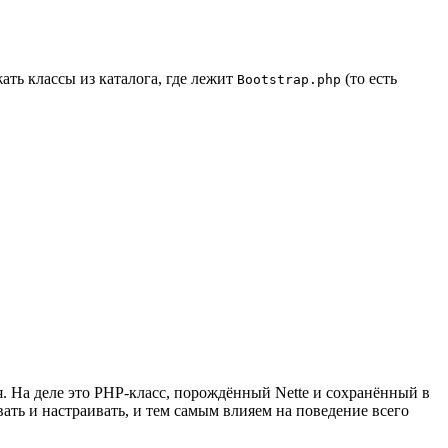
жать классы из каталога, где лежит
(то есть
Bootstrap.php
я. На деле это PHP-класс, порождённый Nette и сохранённый в
ть и настраивать, и тем самым влияем на поведение всего