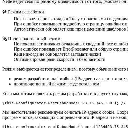
Nette ведёт себя по-разному в зависимости от того, работает о
🛠️ Режим разработки
Показывает панель отладки Tracy с полезными сведениям
При ошибке показывает подробную страницу ошибки с 
Автоматически обновляет кеш при изменении шаблонов L
🚀 Производственный режим
Не показывает никаких отладочных сведений, все ошибк
При ошибке показывает ErrorPresenter или общую страницу
Кеш никогда не обновляется автоматически!
Оптимизирован ради скорости и безопасности
Режим выбирается автоопределением, поэтому обычно ничего 
режим разработки: на localhost (IP-адрес
или
127.0.0.1
::
производственный режим: везде остальном
Если мы хотим включить режим разработки и в других случаях
Мы настоятельно рекомендуем сочетать IP-адрес с cookie. Сохр
программистов, заходящих с определённого IP-адреса и имеющих