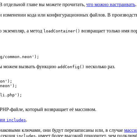
 В отдельной главе вы можете прочитать,
что можно настраивать
.
и изменении кода или конфигурационных файлов. В производств
о экземпляр, а метод
возвращает только имя по
loadContainer()
мы можем вызвать функцию
несколько раз.
addConfig()
on');

neon');

 PHP-файле, который возвращает её массивом.
ции
.
includes
наковыми ключами, они будут перезаписаны или, в случае
масси
 секция
, имеет более высокий приоритет, чем подключ
includes