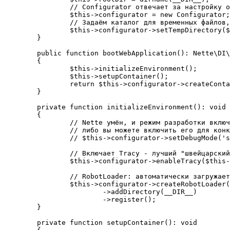
		// Configurator отвечает за настройку окружения приложения и сервисов.

		$this->configurator = new Configurator;

		// Задаём каталог для временных файлов, порождаемых Nette (например, скомпилированных шаблонов)

		$this->configurator->setTempDirectory($this->rootDir . '/temp');

	}

	public function bootWebApplication(): Nette\DI\Container

	{

		$this->initializeEnvironment();

		$this->setupContainer();

		return $this->configurator->createContainer();

	}

	private function initializeEnvironment(): void

	{

		// Nette умён, и режим разработки включается автоматически,

		// либо вы можете включить его для конкретного IP-адреса, раскомментировав следующую строку:

		// $this->configurator->setDebugMode('secret@23.75.345.200');

		// Включает Tracy - лучший "швейцарский нож" для отладки.

		$this->configurator->enableTracy($this->rootDir . '/log');

		// RobotLoader: автоматически загружает все классы в выбранном каталоге

		$this->configurator->createRobotLoader()

			->addDirectory(__DIR__)

			->register();

	}

	private function setupContainer(): void
