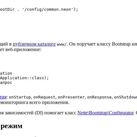
ащий в
публичном каталоге
. Он поручает классу Bootstrap 
www/
ает веб-приложение:
ation

Application::class);

апрос

тия
:
,
,
,
,
onStartup
onRequest
onPresenter
onResponse
onShutdow
и мониторинга всего приложения.
ия зависимостей (DI) помогает класс
Nette\Bootstrap\Configurator
.
 режим