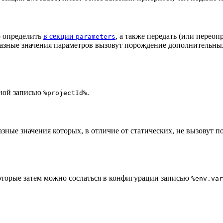
о определить
в секции
, а также передать (или перео
parameters
 разные значения параметров вызовут порождение дополнительных
ной записью
.
%projectId%
зные значения которых, в отличие от статических, не вызовут 
оторые затем можно сослаться в конфигурации записью
%env.var