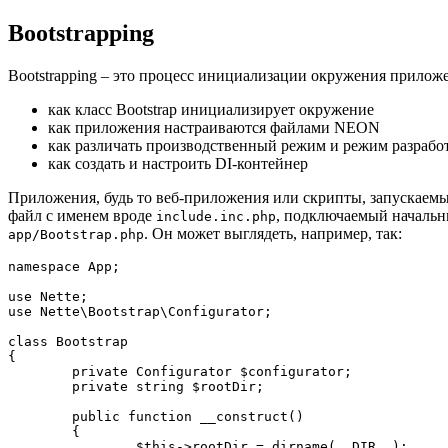
Bootstrapping
Bootstrapping – это процесс инициализации окружения приложе
как класс Bootstrap инициализирует окружение
как приложения настраиваются файлами NEON
как различать производственный режим и режим разрабо
как создать и настроить DI-контейнер
Приложения, будь то веб-приложения или скрипты, запускаемы
файл с именем вроде
, подключаемый начальн
include.inc.php
. Он может выглядеть, например, так:
app/Bootstrap.php
namespace App;

use Nette;

use Nette\Bootstrap\Configurator;

class Bootstrap

{

	private Configurator $configurator;

	private string $rootDir;

	public function __construct()

	{

		$this->rootDir = dirname(__DIR__);
