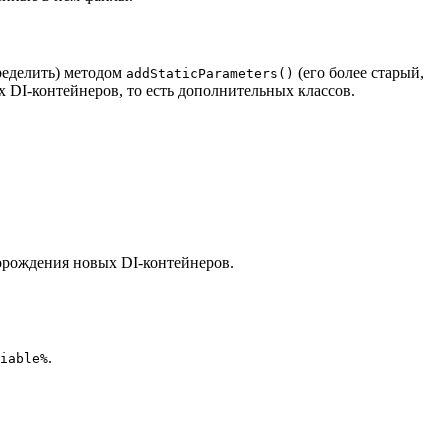
пределить) методом
(его более старый,
addStaticParameters()
 DI-контейнеров, то есть дополнительных классов.
порождения новых DI-контейнеров.
.
iable%