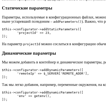
Статические параметры
Параметры, используемые в конфигурационных файлах, можн
ныне устаревший псевдоним –
). Важно, что
addParameters()
$this->configurator->addStaticParameters([

	'projectId' => 23,

На параметр
можно сослаться в конфигурации обыч
projectId
Динамические параметры
Мы можем добавить в контейнер и динамические параметры, ра
$this->configurator->addDynamicParameters([

	'remoteIp' => $_SERVER['REMOTE_ADDR'],

Так мы легко добавим, например, переменные окружения, на к
$this->configurator->addDynamicParameters([

	'env' => getenv(),
