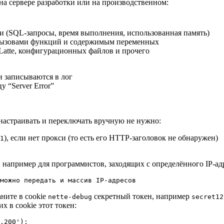
н на сервере разработки или на производственном:
и (SQL-запросы, время выполнения, использованная память)
вызовами функций и содержимым переменных
atte, конфигурационных файлов и прочего
и записываются в лог
 “Server Error”
настраивать и переключать вручную не нужно:
), если нет прокси (то есть его HTTP-заголовок не обнаружен)
1
, например для программистов, заходящих с определённого IP-а
аните в cookie
секретный токен, например
nette-debug
secret12
 в cookie этот токен: