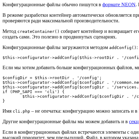
Конфигурационные файлы обычно пишутся в
формате NEON
.
В режиме разработки контейнер автоматически обновляется пр
проверяются ради максимальной производительности.
Метод
собирает контейнер и возвращает ег
createContainer()
создать сами. Это полезно в продвинутых сценариях.
Конфигурационные файлы загружаются методом
:
addConfig()
Если мы хотим добавить больше конфигурационных файлов, 
$configDir = $this->rootDir . '/config';

$this->configurator->addConfig($configDir . '/common.ne
$this->configurator->addConfig($configDir . '/services.
if (PHP_SAPI === 'cli') {

	$this->configurator->addConfig($configDir . '/cli.php');

Имя
– не опечатка: конфигурацию можно записать и в
cli.php
Другие конфигурационные файлы мы можем добавить и в
сек
Если в конфигурационных файлах встречаются элементы с оди
высокий приоритет, чем предыдущий. Файл, в котором указана