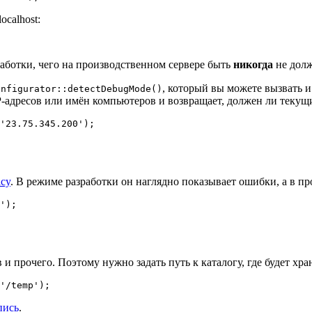
calhost:
ботки, чего на производственном сервере быть
никогда
не долж
, который вы можете вызвать 
onfigurator::detectDebugMode()
-адресов или имён компьютеров и возвращает, должен ли текущи
acy
. В режиме разработки он наглядно показывает ошибки, а в п
 и прочего. Поэтому нужно задать путь к каталогу, где будет хра
пись
.