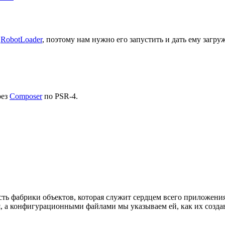
ю
RobotLoader
, поэтому нам нужно его запустить и дать ему загру
рез
Composer
по PSR-4.
есть фабрики объектов, которая служит сердцем всего приложени
 а конфигурационными файлами мы указываем ей, как их создава