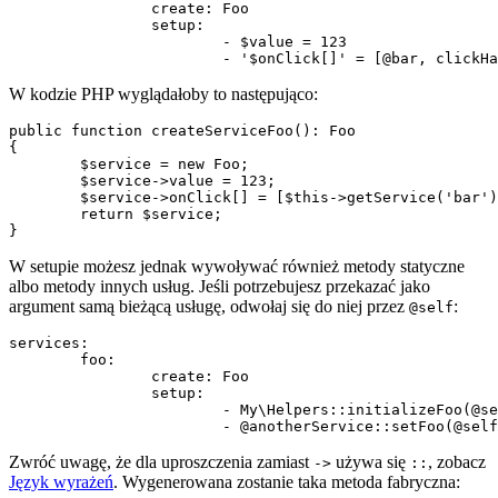
		create: Foo

		setup:

			- $value = 123

W kodzie PHP wyglądałoby to następująco:
public function createServiceFoo(): Foo

{

	$service = new Foo;

	$service->value = 123;

	$service->onClick[] = [$this->getService('bar'), 'clickHandler'];

	return $service;

W setupie możesz jednak wywoływać również metody statyczne
albo metody innych usług. Jeśli potrzebujesz przekazać jako
argument samą bieżącą usługę, odwołaj się do niej przez
:
@self
services:

	foo:

		create: Foo

		setup:

			- My\Helpers::initializeFoo(@self)

Zwróć uwagę, że dla uproszczenia zamiast
używa się
, zobacz
->
::
Język wyrażeń
. Wygenerowana zostanie taka metoda fabryczna: