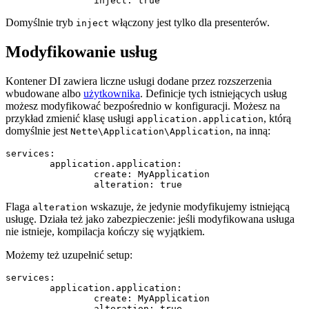
Domyślnie tryb
włączony jest tylko dla presenterów.
inject
Modyfikowanie usług
Kontener DI zawiera liczne usługi dodane przez rozszerzenia
wbudowane albo
użytkownika
. Definicje tych istniejących usług
możesz modyfikować bezpośrednio w konfiguracji. Możesz na
przykład zmienić klasę usługi
, którą
application.application
domyślnie jest
, na inną:
Nette\Application\Application
services:

	application.application:

		create: MyApplication

Flaga
wskazuje, że jedynie modyfikujemy istniejącą
alteration
usługę. Działa też jako zabezpieczenie: jeśli modyfikowana usługa
nie istnieje, kompilacja kończy się wyjątkiem.
Możemy też uzupełnić setup:
services:

	application.application:

		create: MyApplication

		alteration: true
