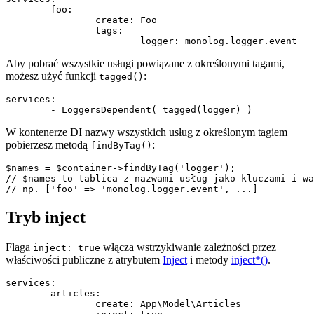
	foo:

		create: Foo

		tags:

Aby pobrać wszystkie usługi powiązane z określonymi tagami,
możesz użyć funkcji
:
tagged()
services:

W kontenerze DI nazwy wszystkich usług z określonym tagiem
pobierzesz metodą
:
findByTag()
$names = $container->findByTag('logger');

// $names to tablica z nazwami usług jako kluczami i wa
Tryb inject
Flaga
włącza wstrzykiwanie zależności przez
inject: true
właściwości publiczne z atrybutem
Inject
i metody
inject*()
.
services:

	articles:

		create: App\Model\Articles
