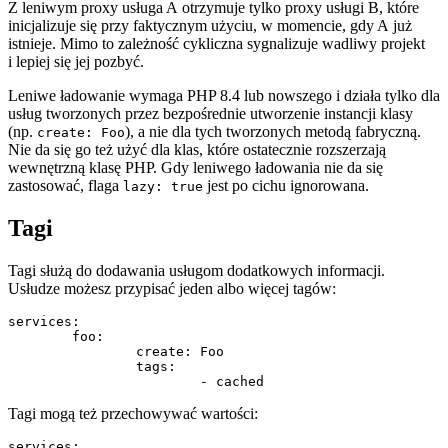
Z leniwym proxy usługa A otrzymuje tylko proxy usługi B, które
inicjalizuje się przy faktycznym użyciu, w momencie, gdy A już
istnieje. Mimo to zależność cykliczna sygnalizuje wadliwy projekt
i lepiej się jej pozbyć.
Leniwe ładowanie wymaga PHP 8.4 lub nowszego i działa tylko dla
usług tworzonych przez bezpośrednie utworzenie instancji klasy
(np.
), a nie dla tych tworzonych metodą fabryczną.
create: Foo
Nie da się go też użyć dla klas, które ostatecznie rozszerzają
wewnętrzną klasę PHP. Gdy leniwego ładowania nie da się
zastosować, flaga
jest po cichu ignorowana.
lazy: true
Tagi
Tagi służą do dodawania usługom dodatkowych informacji.
Usłudze możesz przypisać jeden albo więcej tagów:
services:

	foo:

		create: Foo

		tags:

Tagi mogą też przechowywać wartości:
services:
