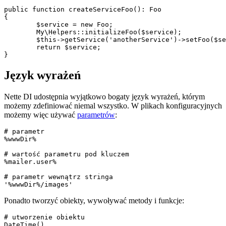
public function createServiceFoo(): Foo

{

	$service = new Foo;

	My\Helpers::initializeFoo($service);

	$this->getService('anotherService')->setFoo($service);

	return $service;

Język wyrażeń
Nette DI udostępnia wyjątkowo bogaty język wyrażeń, którym
możemy zdefiniować niemal wszystko. W plikach konfiguracyjnych
możemy więc używać
parametrów
:
# parametr

%wwwDir%

# wartość parametru pod kluczem

%mailer.user%

# parametr wewnątrz stringa

Ponadto tworzyć obiekty, wywoływać metody i funkcje:
# utworzenie obiektu

DateTime()
