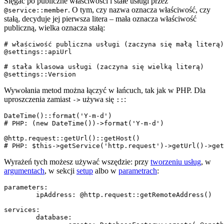
Sięgać po publiczne właściwości i stałe usługi przez
. O tym, czy nazwa oznacza właściwość, czy
@service::member
stałą, decyduje jej pierwsza litera – mała oznacza właściwość
publiczną, wielka oznacza stałą:
# właściwość publiczna usługi (zaczyna się małą literą)

@settings::apiUrl

# stała klasowa usługi (zaczyna się wielką literą)

Wywołania metod można łączyć w łańcuch, tak jak w PHP. Dla
uproszczenia zamiast
używa się
:
->
::
DateTime()::format('Y-m-d')

# PHP: (new DateTime())->format('Y-m-d')

@http.request::getUrl()::getHost()

Wyrażeń tych możesz używać wszędzie: przy
tworzeniu usług
, w
argumentach
, w sekcji
setup
albo w
parametrach
:
parameters:

	ipAddress: @http.request::getRemoteAddress()

services:

	database:
