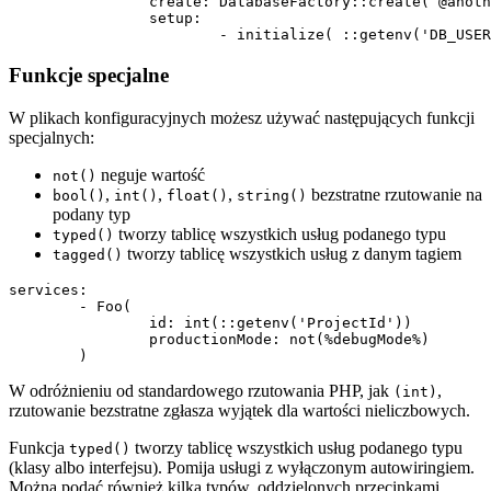
		create: DatabaseFactory::create( @anotherService::getDsn() )

		setup:

Funkcje specjalne
W plikach konfiguracyjnych możesz używać następujących funkcji
specjalnych:
neguje wartość
not()
,
,
,
bezstratne rzutowanie na
bool()
int()
float()
string()
podany typ
tworzy tablicę wszystkich usług podanego typu
typed()
tworzy tablicę wszystkich usług z danym tagiem
tagged()
services:

	- Foo(

		id: int(::getenv('ProjectId'))

		productionMode: not(%debugMode%)

W odróżnieniu od standardowego rzutowania PHP, jak
,
(int)
rzutowanie bezstratne zgłasza wyjątek dla wartości nieliczbowych.
Funkcja
tworzy tablicę wszystkich usług podanego typu
typed()
(klasy albo interfejsu). Pomija usługi z wyłączonym autowiringiem.
Można podać również kilka typów, oddzielonych przecinkami.