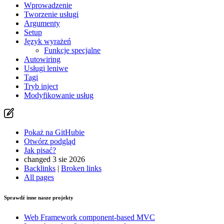
Wprowadzenie
Tworzenie usługi
Argumenty
Setup
Język wyrażeń
Funkcje specjalne
Autowiring
Usługi leniwe
Tagi
Tryb inject
Modyfikowanie usług
Pokaż na GitHubie
Otwórz podgląd
Jak pisać?
changed 3 sie 2026
Backlinks
|
Broken links
All pages
Sprawdź inne nasze projekty
Web Framework
component-based MVC