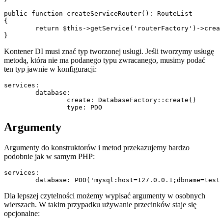
public function createServiceRouter(): RouteList

{

	return $this->getService('routerFactory')->create();

Kontener DI musi znać typ tworzonej usługi. Jeśli tworzymy usługę
metodą, która nie ma podanego typu zwracanego, musimy podać
ten typ jawnie w konfiguracji:
services:

	database:

		create: DatabaseFactory::create()

Argumenty
Argumenty do konstruktorów i metod przekazujemy bardzo
podobnie jak w samym PHP:
services:

Dla lepszej czytelności możemy wypisać argumenty w osobnych
wierszach. W takim przypadku używanie przecinków staje się
opcjonalne: