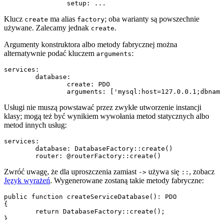
Klucz
ma alias
; oba warianty są powszechnie
create
factory
używane. Zalecamy jednak
.
create
Argumenty konstruktora albo metody fabrycznej można
alternatywnie podać kluczem
:
arguments
services:

	database:

		create: PDO

Usługi nie muszą powstawać przez zwykłe utworzenie instancji
klasy; mogą też być wynikiem wywołania metod statycznych albo
metod innych usług:
services:

	database: DatabaseFactory::create()

Zwróć uwagę, że dla uproszczenia zamiast
używa się
, zobacz
->
::
Język wyrażeń
. Wygenerowane zostaną takie metody fabryczne:
public function createServiceDatabase(): PDO

{

	return DatabaseFactory::create();

}
