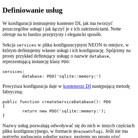
Definiowanie usług
W konfiguracji instruujemy kontener DI, jak ma tworzyć
poszczególne usługi i jak łączyć je z ich zależnościami. Nette
oferuje na to bardzo przejrzysty i elegancki sposób.
Sekcja
w pliku konfiguracyjnym NEON to miejsce, w
services
którym definiujemy własne usługi i ich konfigurację. Spójrzmy na
prosty przykład definiujący usługę o nazwie
,
database
reprezentującą instancję klasy
:
PDO
services:

Powyższa konfiguracja daje w
kontenerze DI
następującą metodę
fabryczną:
public function createServiceDatabase(): PDO

{

	return new PDO('sqlite::memory:');

Nazwy usług pozwalają odwoływać się do nich w innych częściach
pliku konfiguracyjnego, w formacie
. Jeśli nie ma
@nazwaUsługi
potrzeby nadawania usłudze nazwy, możemy po prostu użyć