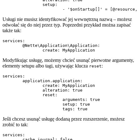
		setup:

Usługi nie musisz identyfikować jej wewnętrzną nazwą – możesz
odwołać się do niej przez typ. Poprzedni przykład można zapisać
także tak:
services:

	@Nette\Application\Application:

Modyfikując usługę, możemy chcieć usunąć pierwotne argumenty,
elementy setupu albo tagi, używając klucza
:
reset
services:

	application.application:

		create: MyApplication

		alteration: true

		reset:

			arguments: true

			setup: true

Jeśli chcesz usunąć usługę dodaną przez rozszerzenie, możesz
zrobić to tak:
services:
