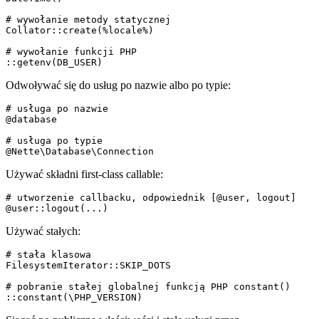
# wywołanie metody statycznej

Collator::create(%locale%)

# wywołanie funkcji PHP

Odwoływać się do usług po nazwie albo po typie:
# usługa po nazwie

@database

# usługa po typie

Używać składni first-class callable:
# utworzenie callbacku, odpowiednik [@user, logout]

Używać stałych:
# stała klasowa

FilesystemIterator::SKIP_DOTS

# pobranie stałej globalnej funkcją PHP constant()
