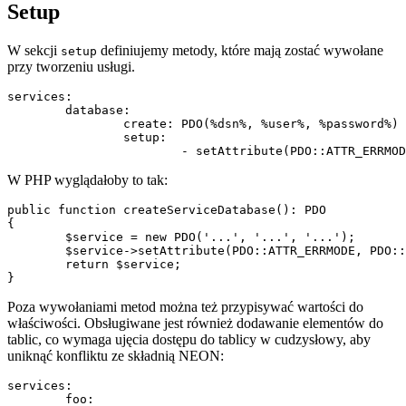
Setup
W sekcji
definiujemy metody, które mają zostać wywołane
setup
przy tworzeniu usługi.
services:

	database:

		create: PDO(%dsn%, %user%, %password%)

		setup:

W PHP wyglądałoby to tak:
public function createServiceDatabase(): PDO

{

	$service = new PDO('...', '...', '...');

	$service->setAttribute(PDO::ATTR_ERRMODE, PDO::ERRMODE_EXCEPTION);

	return $service;

Poza wywołaniami metod można też przypisywać wartości do
właściwości. Obsługiwane jest również dodawanie elementów do
tablic, co wymaga ujęcia dostępu do tablicy w cudzysłowy, aby
uniknąć konfliktu ze składnią NEON:
services:

	foo:
