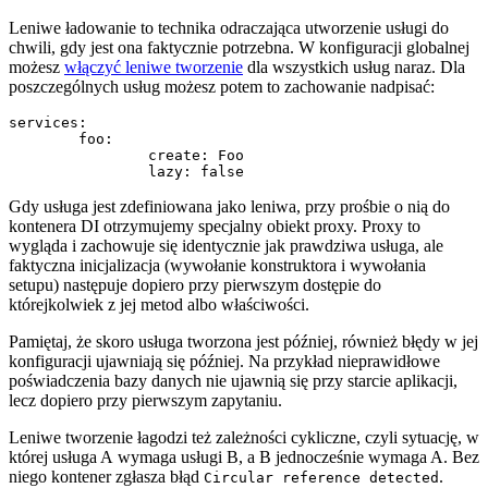
Leniwe ładowanie to technika odraczająca utworzenie usługi do
chwili, gdy jest ona faktycznie potrzebna. W konfiguracji globalnej
możesz
włączyć leniwe tworzenie
dla wszystkich usług naraz. Dla
poszczególnych usług możesz potem to zachowanie nadpisać:
services:

	foo:

		create: Foo

Gdy usługa jest zdefiniowana jako leniwa, przy prośbie o nią do
kontenera DI otrzymujemy specjalny obiekt proxy. Proxy to
wygląda i zachowuje się identycznie jak prawdziwa usługa, ale
faktyczna inicjalizacja (wywołanie konstruktora i wywołania
setupu) następuje dopiero przy pierwszym dostępie do
którejkolwiek z jej metod albo właściwości.
Pamiętaj, że skoro usługa tworzona jest później, również błędy w jej
konfiguracji ujawniają się później. Na przykład nieprawidłowe
poświadczenia bazy danych nie ujawnią się przy starcie aplikacji,
lecz dopiero przy pierwszym zapytaniu.
Leniwe tworzenie łagodzi też zależności cykliczne, czyli sytuację, w
której usługa A wymaga usługi B, a B jednocześnie wymaga A. Bez
niego kontener zgłasza błąd
.
Circular reference detected