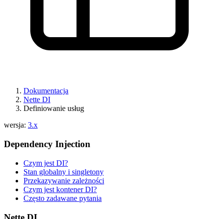
Dokumentacja
Nette DI
Definiowanie usług
wersja:
3.x
Dependency Injection
Czym jest DI?
Stan globalny i singletony
Przekazywanie zależności
Czym jest kontener DI?
Często zadawane pytania
Nette DI