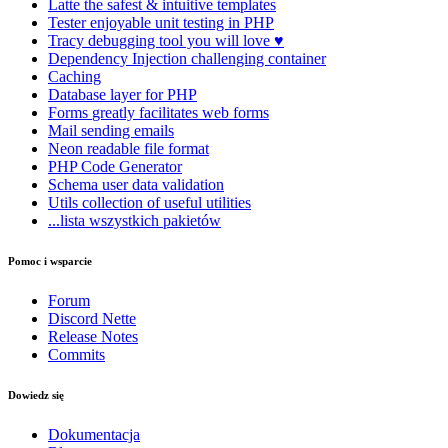
Latte
the safest & intuitive templates
Tester
enjoyable unit testing in PHP
Tracy
debugging tool you will love ♥
Dependency Injection
challenging container
Caching
Database
layer for PHP
Forms
greatly facilitates web forms
Mail
sending emails
Neon
readable file format
PHP Code Generator
Schema
user data validation
Utils
collection of useful utilities
...lista wszystkich pakietów
Znalazłeś/aś problem na tej stronie?
Pomoc i wsparcie
Pokaż na GitHubie
(następnie naciśnij E, aby edytować)
Otwórz podgląd
Forum
Zgłoś problem z tą stroną na GitHubie
Discord Nette
Release Notes
Commits
Dowiedz się
Dokumentacja