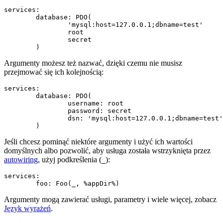
services:

	database: PDO(

		'mysql:host=127.0.0.1;dbname=test'

		root

		secret

Argumenty możesz też nazwać, dzięki czemu nie musisz
przejmować się ich kolejnością:
services:

	database: PDO(

		username: root

		password: secret

		dsn: 'mysql:host=127.0.0.1;dbname=test'

Jeśli chcesz pominąć niektóre argumenty i użyć ich wartości
domyślnych albo pozwolić, aby usługa została wstrzyknięta przez
autowiring
, użyj podkreślenia (
):
_
services:

Argumenty mogą zawierać usługi, parametry i wiele więcej, zobacz
Język wyrażeń
.