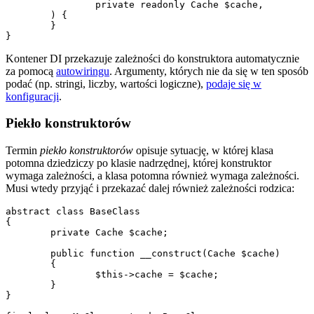
		private readonly Cache $cache,

	) {

	}

Kontener DI przekazuje zależności do konstruktora automatycznie
za pomocą
autowiringu
. Argumenty, których nie da się w ten sposób
podać (np. stringi, liczby, wartości logiczne),
podaje się w
konfiguracji
.
Piekło konstruktorów
Termin
piekło konstruktorów
opisuje sytuację, w której klasa
potomna dziedziczy po klasie nadrzędnej, której konstruktor
wymaga zależności, a klasa potomna również wymaga zależności.
Musi wtedy przyjąć i przekazać dalej również zależności rodzica:
abstract class BaseClass

{

	private Cache $cache;

	public function __construct(Cache $cache)

	{

		$this->cache = $cache;

	}

}
