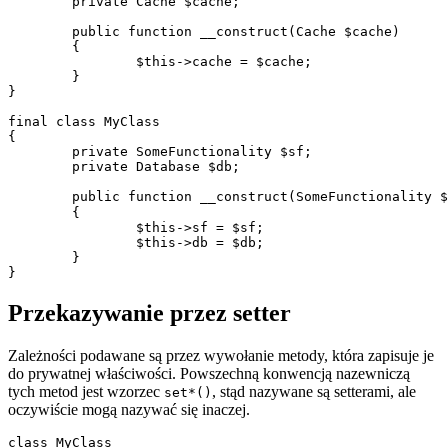
	private Cache $cache;

	public function __construct(Cache $cache)

	{

		$this->cache = $cache;

	}

}

final class MyClass

{

	private SomeFunctionality $sf;

	private Database $db;

	public function __construct(SomeFunctionality $sf, Database $db) // ✅

	{

		$this->sf = $sf;

		$this->db = $db;

	}

Przekazywanie przez setter
Zależności podawane są przez wywołanie metody, która zapisuje je
do prywatnej właściwości. Powszechną konwencją nazewniczą
tych metod jest wzorzec
, stąd nazywane są setterami, ale
set*()
oczywiście mogą nazywać się inaczej.
class MyClass
