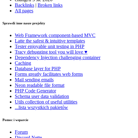
Backlinks
|
Broken links
All pages
Sprawdź inne nasze projekty
Web Framework
component-based MVC
Latte
the safest & intuitive templates
Tester
enjoyable unit testing in PHP
Tracy
debugging tool you will love ♥
Dependency Injection
challenging container
Caching
Database
layer for PHP
Forms
greatly facilitates web forms
Mail
sending emails
Neon
readable file format
PHP Code Generator
Schema
user data validation
Utils
collection of useful utilities
...lista wszystkich pakietów
Pomoc i wsparcie
Forum
Discord Nette