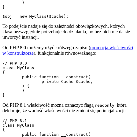
	}

}

To podejście nadaje się do zależności obowiązkowych, których
klasa bezwzględnie potrzebuje do działania, bo bez nich nie da się
utworzyć instancji.
Od PHP 8.0 możemy użyć krótszego zapisu (
promocja właściwości
w konstruktorze
), funkcjonalnie równoważnego:
// PHP 8.0

class MyClass

{

	public function __construct(

		private Cache $cache,

	) {

	}

Od PHP 8.1 właściwość można oznaczyć flagą
, która
readonly
deklaruje, że wartość właściwości nie zmieni się po inicjalizacji:
// PHP 8.1

class MyClass

{

	public function __construct(
