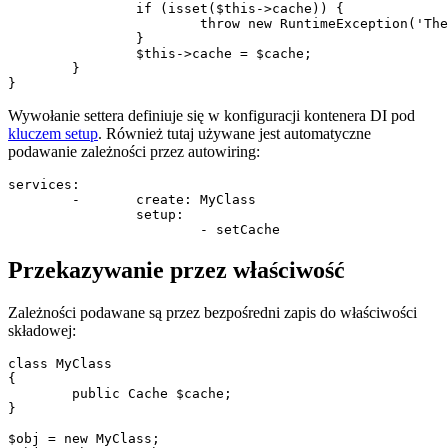
		if (isset($this->cache)) {

			throw new RuntimeException('The dependency has already been set');

		}

		$this->cache = $cache;

	}

Wywołanie settera definiuje się w konfiguracji kontenera DI pod
kluczem setup
. Również tutaj używane jest automatyczne
podawanie zależności przez autowiring:
services:

	-	create: MyClass

		setup:

Przekazywanie przez właściwość
Zależności podawane są przez bezpośredni zapis do właściwości
składowej:
class MyClass

{

	public Cache $cache;

}

$obj = new MyClass;
