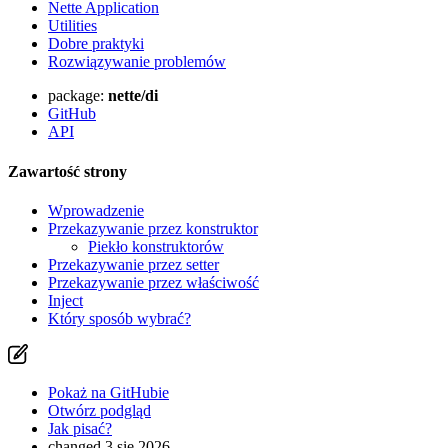
Nette Application
Utilities
Dobre praktyki
Rozwiązywanie problemów
package:
nette/di
GitHub
API
Zawartość strony
Wprowadzenie
Przekazywanie przez konstruktor
Piekło konstruktorów
Przekazywanie przez setter
Przekazywanie przez właściwość
Inject
Który sposób wybrać?
Pokaż na GitHubie
Otwórz podgląd
Jak pisać?
changed 3 sie 2026