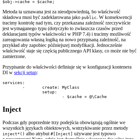
Metoda ta uznawana jest za nieodpowiednią, bo właściwość
składowa musi być zadeklarowana jako
. W konsekwencji
public
tracimy kontrolę nad tym, czy przekazana zależność rzeczywiście
jest wymaganego typu (dotyczyło to zwłaszcza czasów przed
deklaracjami typów właściwości w PHP 7.4) i tracimy możliwość
zareagowania własną logiką na nowo przypisaną zależność, na
przykład aby zapobiec późniejszej modyfikacji. Jednocześnie
właściwość staje się częścią publicznego API klasy, co może nie być
zamierzone.
Przypisanie do właściwości definiuje się w konfiguracji kontenera
DI w
sekcji setup
:
services:

	-	create: MyClass

		setup:

Inject
Podczas gdy poprzednie trzy podejścia obowiązują ogólnie we
wszystkich językach obiektowych, wstrzykiwanie przez metody
albo atrybut
używane jest typowo
inject*()
#[Inject]