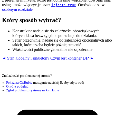
z presenterami Nette, gdzie jest domyślnie włączone; dowolna inna
usługa może włączyć je przez
. Omówione są w
inject: true
osobnym rozdziale
.
Który sposób wybrać?
Konstruktor nadaje się do zależności obowiązkowych,
których klasa bezwzględnie potrzebuje do działania.
Setter przeciwnie, nadaje się do zależności opcjonalnych albo
takich, które trzeba będzie później zmienić.
Właściwości publiczne generalnie nie są zalecane.
◄ Stan globalny i singletony
Czym jest kontener DI? ►