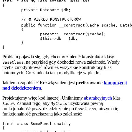
final class MyClass extends BaseClass

{

	private Database $db;

	// ⛔ PIEKŁO KONSTRUKTORÓW

	public function __construct(Cache $cache, Database $db)

	{

		parent::__construct($cache);

		$this->db = $db;

	}

Problem pojawia się, gdy chcemy zmienić konstruktor klasy
, na przykład gdy dochodzi nowa zależność. Wtedy
BaseClass
trzeba zmodyfikować również wszystkie konstruktory klas
potomnych. Co zamienia taką modyfikację w piekło.
Jak temu zapobiec? Rozwiązaniem jest
preferowanie
kompozycji
nad dziedziczeniem
.
Projektujemy więc kod inaczej. Unikniemy
abstrakcyjnych
klas
. Zamiast tego, aby
uzyskiwała pewną
Base*
MyClass
funkcjonalność przez dziedziczenie po
, otrzyma tę
BaseClass
funkcjonalność przekazaną jako zależność:
final class SomeFunctionality

{
