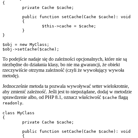
{

	private Cache $cache;

	public function setCache(Cache $cache): void

	{

		$this->cache = $cache;

	}

}

$obj = new MyClass;

To podejście nadaje się do zależności opcjonalnych, które nie są
niezbędne do działania klasy, bo nie ma gwarancji, że obiekt
rzeczywiście otrzyma zależność (czyli że wywołujący wywoła
metodę).
Jednocześnie metoda ta pozwala wywoływać setter wielokrotnie,
aby zmienić zależność. Jeśli jest to niepożądane, dodaj w metodzie
sprawdzenie albo, od PHP 8.1, oznacz właściwość
flagą
$cache
.
readonly
class MyClass

{

	private Cache $cache;

	public function setCache(Cache $cache): void

	{
