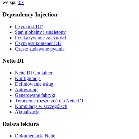
wersja:
3.x
Dependency Injection
Czym jest DI?
Stan globalny i singletony
Przekazywanie zależności
Czym jest kontener DI?
Często zadawane pytania
Nette DI
Nette DI Container
Konfiguracja
Definiowanie usług
Autowiring
Generowane fabryki
Tworzenie rozszerzeń dla Nette DI
Kompilacja w szczegółach
Aktualizacja
Znalazłeś/aś problem na tej stronie?
Dalsza lektura
Pokaż na GitHubie
(następnie naciśnij E, aby edytować)
Otwórz podgląd
Dokumentacja Nette
Zgłoś problem z tą stroną na GitHubie