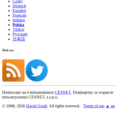
Česky
Deutsch
Español
Français
Italiano
Polska
Türkçe
Русский
日本語
Śledź nas
Hostowane na e-infrastrukturze
CESNET
. Dziękujemy za wsparcie
stowarzyszeniu CESNET, z.s.p.o.
© 2008, 2026
David Grudl
. All rights reserved.
Terms of use
▲ up