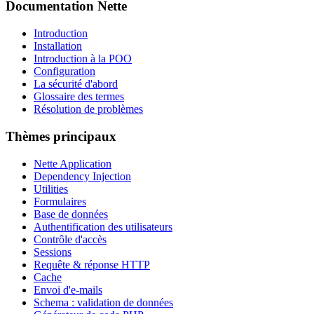
Documentation Nette
Vous avez trouvé un problème sur cette page ?
Afficher sur GitHub
(puis appuyez sur E pour modifier)
Introduction
Ouvrir l'aperçu
Installation
Signaler un problème avec cette page sur GitHub
Introduction à la POO
Configuration
La sécurité d'abord
Glossaire des termes
Résolution de problèmes
Thèmes principaux
Nette Application
Dependency Injection
Utilities
Formulaires
Base de données
Authentification des utilisateurs
Contrôle d'accès
Sessions
Requête & réponse HTTP
Cache
Envoi d'e-mails
Schema : validation de données