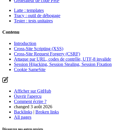
Générateur de code PHP
Latte : templates
Tracy : outil de débogage
Tester : tests unitaires
Contenu
Introduction
Cross-Site Scripting (XSS)
Cross-Site Request Forgery (CSRF)
Attaque par URL, codes de contrôle, UTF-8 invalide
Session Hijacking, Session Stealing, Session Fixation
Cookie SameSite
Afficher sur GitHub
Ouvrir l'aperçu
Comment écrire ?
changed 3 août 2026
Backlinks
|
Broken links
All pages
Découvrez nos autres projets