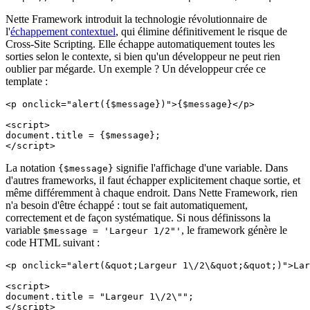
Nette Framework introduit la technologie révolutionnaire de
l'
échappement contextuel
, qui élimine définitivement le risque de
Cross-Site Scripting. Elle échappe automatiquement toutes les
sorties selon le contexte, si bien qu'un développeur ne peut rien
oublier par mégarde. Un exemple ? Un développeur crée ce
template :
<p onclick="alert({$message})">{$message}</p>

<script>

document.title = {$message};

La notation
signifie l'affichage d'une variable. Dans
{$message}
d'autres frameworks, il faut échapper explicitement chaque sortie, et
même différemment à chaque endroit. Dans Nette Framework, rien
n'a besoin d'être échappé : tout se fait automatiquement,
correctement et de façon systématique. Si nous définissons la
variable
, le framework génère le
$message = 'Largeur 1/2"'
code HTML suivant :
<p onclick="alert(&quot;Largeur 1\/2\&quot;&quot;)">Lar
<script>

document.title = "Largeur 1\/2\"";
