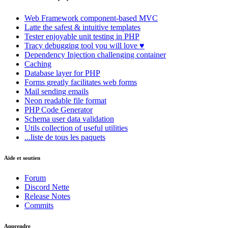
Web Framework
component-based MVC
Latte
the safest & intuitive templates
Tester
enjoyable unit testing in PHP
Tracy
debugging tool you will love ♥
Dependency Injection
challenging container
Caching
Database
layer for PHP
Forms
greatly facilitates web forms
Mail
sending emails
Neon
readable file format
PHP Code Generator
Schema
user data validation
Utils
collection of useful utilities
...liste de tous les paquets
Aide et soutien
Forum
Discord Nette
Release Notes
Commits
Apprendre