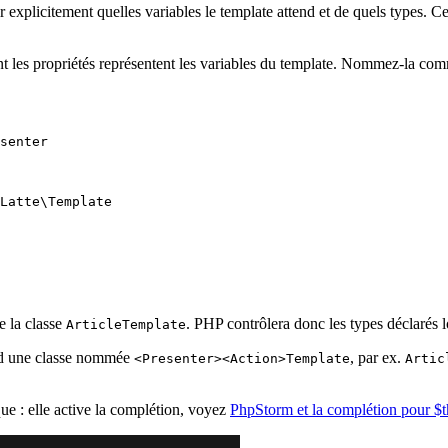
r explicitement quelles variables le template attend et de quels types. C
nt les propriétés représentent les variables du template. Nommez-la com
senter

Latte\Template

e la classe
. PHP contrôlera donc les types déclarés lo
ArticleTemplate
ord une classe nommée
, par ex.
<Presenter><Action>Template
Artic
ique : elle active la complétion, voyez
PhpStorm et la complétion pour $thi