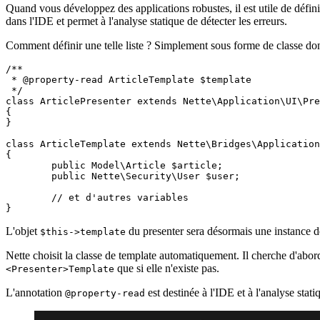
Quand vous développez des applications robustes, il est utile de défini
dans l'IDE et permet à l'analyse statique de détecter les erreurs.
Comment définir une telle liste ? Simplement sous forme de classe do
/**

 * @property-read ArticleTemplate $template

 */

class ArticlePresenter extends Nette\Application\UI\Pre
{

}

class ArticleTemplate extends Nette\Bridges\Application
{

	public Model\Article $article;

	public Nette\Security\User $user;

	// et d'autres variables

L'objet
du presenter sera désormais une instance d
$this->template
Nette choisit la classe de template automatiquement. Il cherche d'ab
que si elle n'existe pas.
<Presenter>Template
L'annotation
est destinée à l'IDE et à l'analyse stat
@property-read