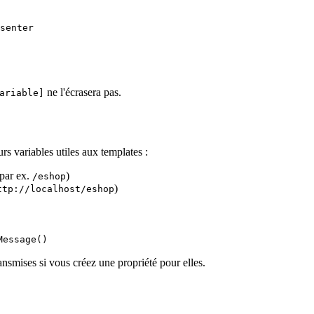
senter

ne l'écrasera pas.
ariable]
s variables utiles aux templates :
(par ex.
)
/eshop
)
ttp://localhost/eshop
Message()
ransmises si vous créez une propriété pour elles.