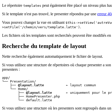
Le répertoire
peut également être placé un niveau plus haut
templates
Si le template n'est pas trouvé, le presenter répondra par une
erreur 40
Vous pouvez changer la vue en utilisant
$this->setView('autreVu
.
>setFile('/chemin/vers/template.latte')
Les fichiers où les templates sont recherchés peuvent être modifiés e
Recherche du template de layout
Nette recherche également automatiquement le fichier de layout.
Si vous utilisez une structure de répertoires où chaque presenter a son p
presenters :
app/

└── Presentation/

    ├── 
@layout.latte
           ← layout commun

    └── Home/

        ├── 
@layout.latte
       ← uniquement pour le pr
        ├── HomePresenter.php

        └── default.latte
Si vous utilisez une structure où les presenters sont regroupés dans un