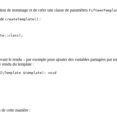
ention de nommage et de créer une classe de paramètres
FifteenTempla
hode
:
createTemplate()
 avant le rendu – par exemple pour ajouter des variables partagées par t
le rendu du template :
I\Template $template): void

s de cette manière :