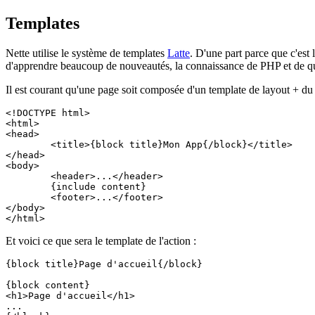
Templates
Nette utilise le système de templates
Latte
. D'une part parce que c'est 
d'apprendre beaucoup de nouveautés, la connaissance de PHP et de que
Il est courant qu'une page soit composée d'un template de layout + du
<!DOCTYPE html>

<html>

<head>

	<title>{block title}Mon App{/block}</title>

</head>

<body>

	<header>...</header>

	{include content}

	<footer>...</footer>

</body>

Et voici ce que sera le template de l'action :
{block title}Page d'accueil{/block}

{block content}

<h1>Page d'accueil</h1>

...
