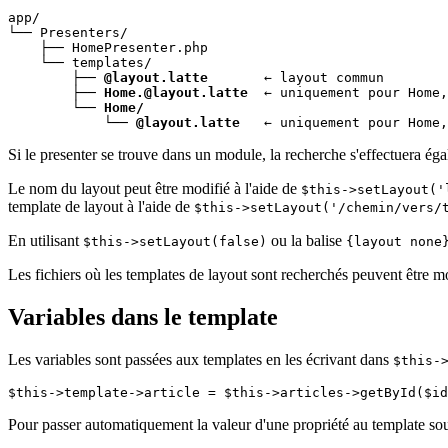
app/

└── Presenters/

    ├── HomePresenter.php

    └── templates/

        ├── 
@layout.latte
       ← layout commun

        ├── 
Home.@layout.latte
  ← uniquement pour Home,
        └── 
Home/
            └── 
@layout.latte
   ← uniquement pour Home,
Si le presenter se trouve dans un module, la recherche s'effectuera ég
Le nom du layout peut être modifié à l'aide de
$this->setLayout('
template de layout à l'aide de
$this->setLayout('/chemin/vers/
En utilisant
ou la balise
$this->setLayout(false)
{layout none
Les fichiers où les templates de layout sont recherchés peuvent être 
Variables dans le template
Les variables sont passées aux templates en les écrivant dans
$this-
Pour passer automatiquement la valeur d'une propriété au template sou