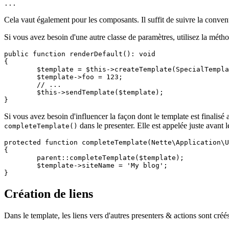
Cela vaut également pour les composants. Il suffit de suivre la conv
Si vous avez besoin d'une autre classe de paramètres, utilisez la mét
public function renderDefault(): void

{

	$template = $this->createTemplate(SpecialTemplate::class);

	$template->foo = 123;

	// ...

	$this->sendTemplate($template);

Si vous avez besoin d'influencer la façon dont le template est finalisé
dans le presenter. Elle est appelée juste avant 
completeTemplate()
protected function completeTemplate(Nette\Application\U
{

	parent::completeTemplate($template);

	$template->siteName = 'My blog';

Création de liens
Dans le template, les liens vers d'autres presenters & actions sont créé