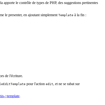
ela apporte le contrôle de types de PHP, des suggestions pertinentes
me le presenter, en ajoutant simplement
à la fin :
Template
rs de l'écriture.
pour l'action
, et ne se rabat sur
leEditTemplate
edit
s⁠-⁠>⁠template
.