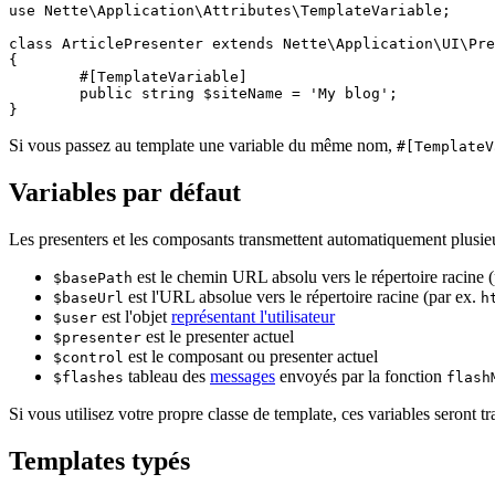
use Nette\Application\Attributes\TemplateVariable;

class ArticlePresenter extends Nette\Application\UI\Pre
{

	#[TemplateVariable]

	public string $siteName = 'My blog';

Si vous passez au template une variable du même nom,
#[TemplateV
Variables par défaut
Les presenters et les composants transmettent automatiquement plusieur
est le chemin URL absolu vers le répertoire racine 
$basePath
est l'URL absolue vers le répertoire racine (par ex.
$baseUrl
h
est l'objet
représentant l'utilisateur
$user
est le presenter actuel
$presenter
est le composant ou presenter actuel
$control
tableau des
messages
envoyés par la fonction
$flashes
flash
Si vous utilisez votre propre classe de template, ces variables seront t
Templates typés