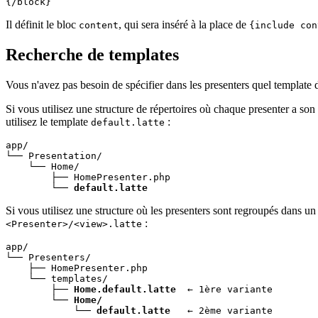
Il définit le bloc
, qui sera inséré à la place de
content
{include con
Recherche de templates
Vous n'avez pas besoin de spécifier dans les presenters quel template 
Si vous utilisez une structure de répertoires où chaque presenter a son 
utilisez le template
:
default.latte
app/

└── Presentation/

    └── Home/

        ├── HomePresenter.php

        └── 
default.latte
Si vous utilisez une structure où les presenters sont regroupés dans un
:
<Presenter>/<view>.latte
app/

└── Presenters/

    ├── HomePresenter.php

    └── templates/

        ├── 
Home.default.latte
  ← 1ère variante

        └── 
Home/
            └── 
default.latte
   ← 2ème variante