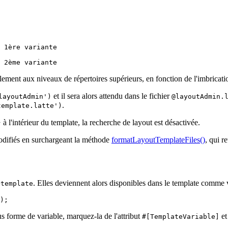
 1ère variante

 2ème variante
alement aux niveaux de répertoires supérieurs, en fonction de l'imbricat
et il sera alors attendu dans le fichier
layoutAdmin')
@layoutAdmin.
.
template.latte')
à l'intérieur du template, la recherche de layout est désactivée.
}
modifiés en surchargeant la méthode
formatLayoutTemplateFiles()
, qui r
. Elles deviennent alors disponibles dans le template comme v
>template
s forme de variable, marquez-la de l'attribut
et
#[TemplateVariable]