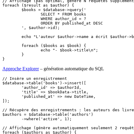
// Affichage (pas optimal, génère N requêtes supplément
foreach ($result as $author) {

	$books = $database->query('

		SELECT * FROM books

		WHERE author_id = ?

		ORDER BY published_at DESC

	', $author->id);

	echo "L'auteur $author->name a écrit $author->books_count livres :\n";

	foreach ($books as $book) {

		echo "- $book->title\n";

	}

Approche Explorer
– génération automatique du SQL
// Insère un enregistrement

$database->table('books')->insert([

	'author_id' => $authorId,

	'title' => $bookData->title,

	'published_at' => new DateTime,

]);

// Récupère des enregistrements : les auteurs des livre
$authors = $database->table('authors')

	->where('active', 1);

// Affichage (génère automatiquement seulement 2 requêt
foreach ($authors as $author) {
