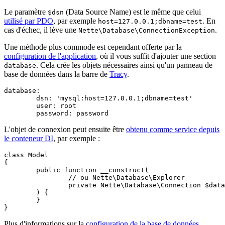
Le paramètre
(Data Source Name) est le même que celui
$dsn
utilisé par PDO
, par exemple
. En
host=127.0.0.1;dbname=test
cas d'échec, il lève une
.
Nette\Database\ConnectionException
Une méthode plus commode est cependant offerte par la
configuration de l'application
, où il vous suffit d'ajouter une section
. Cela crée les objets nécessaires ainsi qu'un panneau de
database
base de données dans la barre de
Tracy
.
database:

	dsn: 'mysql:host=127.0.0.1;dbname=test'

	user: root

L'objet de connexion peut ensuite être
obtenu comme service depuis
le conteneur DI
, par exemple :
class Model

{

	public function __construct(

		// ou Nette\Database\Explorer

		private Nette\Database\Connection $database,

	) {

	}

Plus d'informations sur la
configuration de la base de données
.