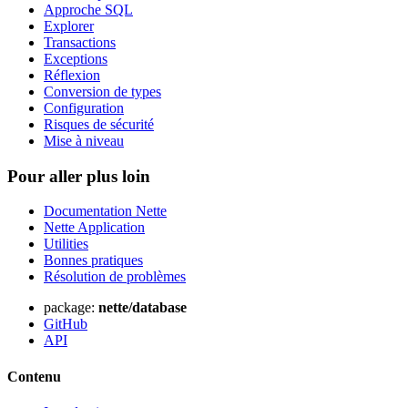
Approche SQL
Explorer
Transactions
Exceptions
Réflexion
Conversion de types
Configuration
Risques de sécurité
Mise à niveau
Pour aller plus loin
Documentation Nette
Nette Application
Vous avez trouvé un problème sur cette page ?
Utilities
Bonnes pratiques
Afficher sur GitHub
(puis appuyez sur E pour modifier)
Résolution de problèmes
Ouvrir l'aperçu
Signaler un problème avec cette page sur GitHub
package:
nette/database
GitHub
API
Contenu