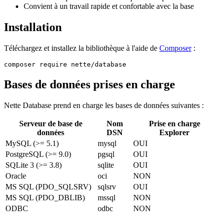
Convient à un travail rapide et confortable avec la base
Installation
Téléchargez et installez la bibliothèque à l'aide de
Composer
:
Bases de données prises en charge
Nette Database prend en charge les bases de données suivantes :
Serveur de base de
Nom
Prise en charge
données
DSN
Explorer
MySQL (>= 5.1)
mysql
OUI
PostgreSQL (>= 9.0)
pgsql
OUI
SQLite 3 (>= 3.8)
sqlite
OUI
Oracle
oci
NON
MS SQL (PDO_SQLSRV)
sqlsrv
OUI
MS SQL (PDO_DBLIB)
mssql
NON
ODBC
odbc
NON