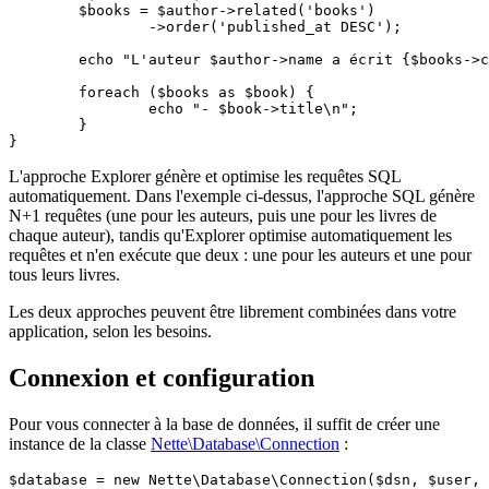
	$books = $author->related('books')

		->order('published_at DESC');

	echo "L'auteur $author->name a écrit {$books->count()} livres :\n";

	foreach ($books as $book) {

		echo "- $book->title\n";

	}

L'approche Explorer génère et optimise les requêtes SQL
automatiquement. Dans l'exemple ci-dessus, l'approche SQL génère
N+1 requêtes (une pour les auteurs, puis une pour les livres de
chaque auteur), tandis qu'Explorer optimise automatiquement les
requêtes et n'en exécute que deux : une pour les auteurs et une pour
tous leurs livres.
Les deux approches peuvent être librement combinées dans votre
application, selon les besoins.
Connexion et configuration
Pour vous connecter à la base de données, il suffit de créer une
instance de la classe
Nette\Database\Connection
: