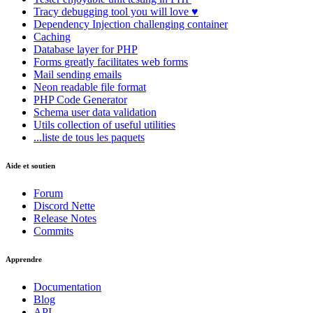
Tracy
debugging tool you will love ♥
Dependency Injection
challenging container
Caching
Database
layer for PHP
Forms
greatly facilitates web forms
Mail
sending emails
Neon
readable file format
PHP Code Generator
Schema
user data validation
Utils
collection of useful utilities
...liste de tous les paquets
Aide et soutien
Forum
Discord Nette
Release Notes
Commits
Apprendre
Documentation
Blog
API