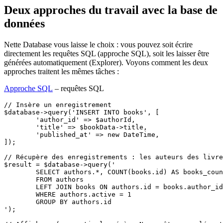
Deux approches du travail avec la base de
données
Nette Database vous laisse le choix : vous pouvez soit écrire
directement les requêtes SQL (approche SQL), soit les laisser être
générées automatiquement (Explorer). Voyons comment les deux
approches traitent les mêmes tâches :
Approche SQL
– requêtes SQL
// Insère un enregistrement

$database->query('INSERT INTO books', [

	'author_id' => $authorId,

	'title' => $bookData->title,

	'published_at' => new DateTime,

]);

// Récupère des enregistrements : les auteurs des livre
$result = $database->query('

	SELECT authors.*, COUNT(books.id) AS books_count

	FROM authors

	LEFT JOIN books ON authors.id = books.author_id

	WHERE authors.active = 1

	GROUP BY authors.id

');
