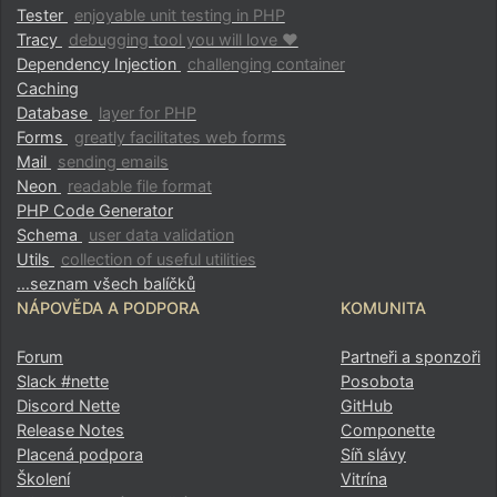
Tester
enjoyable unit testing in PHP
Tracy
debugging tool you will love ♥
Dependency Injection
challenging container
Caching
Database
layer for PHP
Forms
greatly facilitates web forms
Mail
sending emails
Neon
readable file format
PHP Code Generator
Schema
user data validation
Utils
collection of useful utilities
…seznam všech balíčků
NÁPOVĚDA A PODPORA
KOMUNITA
Forum
Partneři a sponzoři
Slack #nette
Posobota
Discord Nette
GitHub
Release Notes
Componette
Placená podpora
Síň slávy
Školení
Vitrína