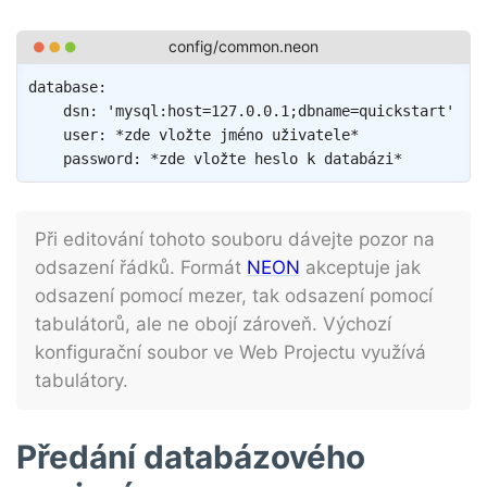
Copy
database
:
dsn
:
'mysql:host=127.0.0.1;dbname=quickstart'
user
:
*zde vložte jméno uživatele*
password
:
*zde vložte heslo k databázi*
Při editování tohoto souboru dávejte pozor na
odsazení řádků. Formát
NEON
akceptuje jak
odsazení pomocí mezer, tak odsazení pomocí
tabulátorů, ale ne obojí zároveň. Výchozí
konfigurační soubor ve Web Projectu využívá
tabulátory.
Předání databázového