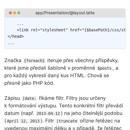
Copy
	...

<
link
rel
=
"
stylesheet
"
href
=
"
{
$basePath
}
/css/sty
</
head
>
Značka
iteruje přes všechny příspěvky,
{foreach}
které jsme předali šabloně v proměnné
, a
$posts
pro každý vykreslí daný kus HTML. Chová se
přesně jako PHP kód.
Zápisu
říkáme filtr. Filtry jsou určeny
|date:
k formátování výstupu. Tento konkrétní filtr převádí
datum (např.
) na jeho čitelnější podobu
2013-04-12
(
). Filtr
ořízne řetězec na
April 12, 2013
|truncate
uvedenou maximální délku a v případě, že řetězec