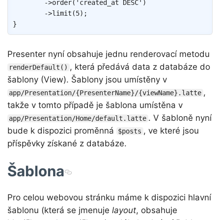
->
order
(
'created_at DESC'
)
->
limit
(
5
)
;
}
Presenter nyní obsahuje jednu renderovací metodu
, která předává data z databáze do
renderDefault()
šablony (View). Šablony jsou umístěny v
,
app/Presentation/{PresenterName}/{viewName}.latte
takže v tomto případě je šablona umístěna v
. V šabloně nyní
app/Presentation/Home/default.latte
bude k dispozici proměnná
, ve které jsou
$posts
příspěvky získané z databáze.
Šablona
Pro celou webovou stránku máme k dispozici hlavní
šablonu (která se jmenuje
layout
, obsahuje