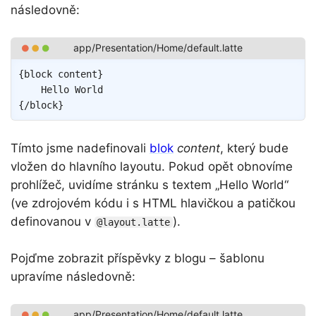
následovně:
Copy
{
block
content
}
{/
block
}
Tímto jsme nadefinovali
blok
content
, který bude
vložen do hlavního layoutu. Pokud opět obnovíme
prohlížeč, uvidíme stránku s textem „Hello World“
(ve zdrojovém kódu i s HTML hlavičkou a patičkou
definovanou v
).
@layout.latte
Pojďme zobrazit příspěvky z blogu – šablonu
upravíme následovně: