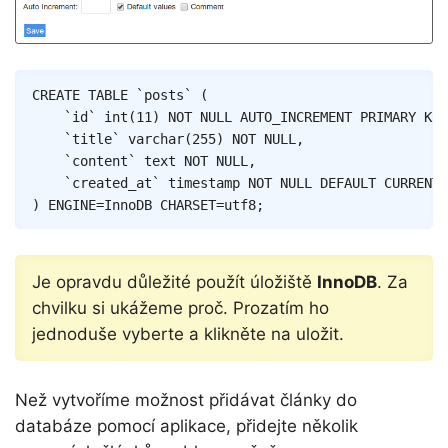
Copy
CREATE
TABLE
`
posts
`
(
`
id
`
int
(
11
)
NOT
NULL
AUTO_INCREMENT
PRIMARY
KEY
`
title
`
varchar
(
255
)
NOT
NULL
,
`
content
`
text
NOT
NULL
,
`
created_at
`
timestamp
NOT
NULL
DEFAULT
CURRENT_
)
ENGINE
=
InnoDB
CHARSET
=
utf8
;
Je opravdu důležité použít úložiště
InnoDB
. Za
chvilku si ukážeme proč. Prozatím ho
jednoduše vyberte a klikněte na uložit.
Než vytvoříme možnost přidávat články do
databáze pomocí aplikace, přidejte několik