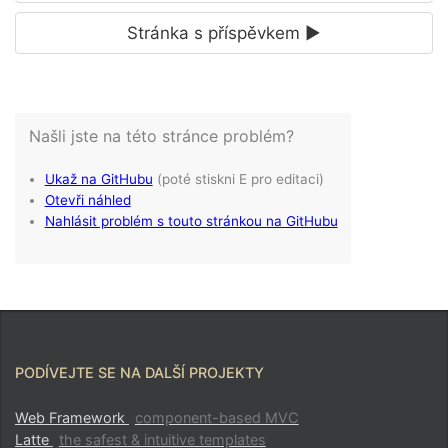
Stránka s příspěvkem ►
PODÍVEJTE SE NA DALŠÍ PROJEKTY
Web Framework
component-based MVC
Latte
the safest & intuitive templates