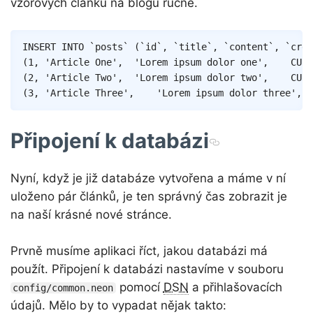
vzorových článků na blogu ručně.
Copy
INSERT
INTO
`
posts
`
(
`
id
`
,
`
title
`
,
`
content
`
,
`
crea
(
1
,
'Article One'
,
'Lorem ipsum dolor one'
,
CURR
(
2
,
'Article Two'
,
'Lorem ipsum dolor two'
,
CURR
(
3
,
'Article Three'
,
'Lorem ipsum dolor three'
,
Připojení k databázi
Nyní, když je již databáze vytvořena a máme v ní
uloženo pár článků, je ten správný čas zobrazit je
na naší krásné nové stránce.
Prvně musíme aplikaci říct, jakou databázi má
použít. Připojení k databázi nastavíme v souboru
pomocí
DSN
a přihlašovacích
config/common.neon
údajů. Mělo by to vypadat nějak takto: