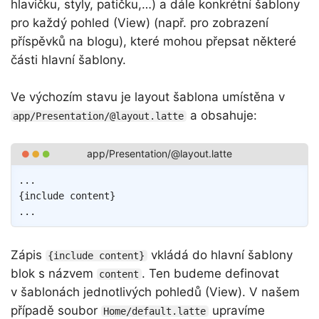
hlavičku, styly, patičku,…) a dále konkrétní šablony
pro každý pohled (View) (např. pro zobrazení
příspěvků na blogu), které mohou přepsat některé
části hlavní šablony.
Ve výchozím stavu je layout šablona umístěna v
a obsahuje:
app/Presentation/@layout.latte
Copy
{
include
content
}
Zápis
vkládá do hlavní šablony
{include content}
blok s názvem
. Ten budeme definovat
content
v šablonách jednotlivých pohledů (View). V našem
případě soubor
upravíme
Home/default.latte