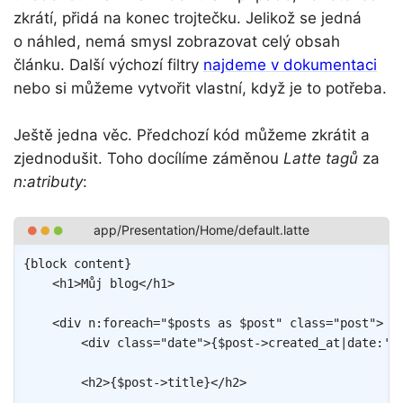
zkrátí, přidá na konec trojtečku. Jelikož se jedná
o náhled, nemá smysl zobrazovat celý obsah
článku. Další výchozí filtry
najdeme v dokumentaci
nebo si můžeme vytvořit vlastní, když je to potřeba.
Ještě jedna věc. Předchozí kód můžeme zkrátit a
zjednodušit. Toho docílíme záměnou
Latte tagů
za
n:atributy
:
Copy
{
block
content
}
<
h1
>
Můj blog
</
h1
>
<
div
n:foreach
=
"
$posts
as
$post
"
class
=
"
post
"
>
<
div
class
=
"
date
"
>
{
$post
->
created_at
|
date
:
'F
<
h2
>
{
$post
->
title
}
</
h2
>