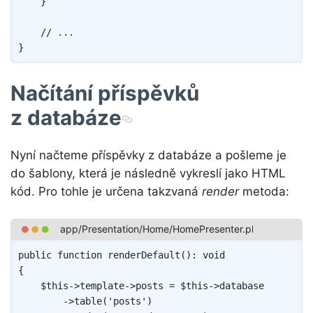
}
// ...
}
Načítání příspěvků
z databáze
Nyní načteme příspěvky z databáze a pošleme je
do šablony, která je následně vykreslí jako HTML
kód. Pro tohle je určena takzvaná
render
metoda:
Copy
public
function
renderDefault
(
)
:
void
{
$this
->
template
->
posts
=
$this
->
database
->
table
(
'posts'
)