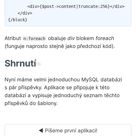
<
div
>
{
$post
->
content
|
truncate
:
256
}
</
div
>
</
div
>
{/
block
}
Atribut
obaluje
div
blokem
foreach
n:foreach
(funguje naprosto stejně jako předchozí kód).
Shrnutí
Nyní máme velmi jednoduchou MySQL databázi
s pár příspěvky. Aplikace se připojuje k této
databázi a vypisuje jednoduchý seznam těchto
příspěvků do šablony.
◄ Píšeme první aplikaci!