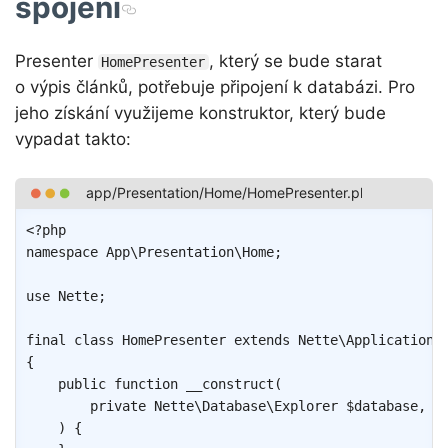
spojení
Presenter
, který se bude starat
HomePresenter
o výpis článků, potřebuje připojení k databázi. Pro
jeho získání využijeme konstruktor, který bude
vypadat takto:
Copy
<?php
namespace
App
\
Presentation
\
Home
;
use
Nette
;
final
class
HomePresenter
extends
Nette
\
Application
\
{
public
function
__construct
(
private
Nette
\
Database
\
Explorer
$database
,
)
{