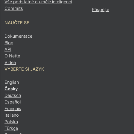
Vše podstatné o umělé inteligenci
Commits
Přispějte
NAUČTE SE
Dokumentace
Blog
API
O Nette
Videa
VYBERTE SI JAZYK
English
Česky
Deutsch
Español
Français
Italiano
Polska
Türkçe