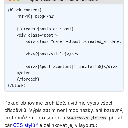
Copy
{
block
content
}
<
h1
>
Můj blog
</
h1
>
{
foreach
$posts
as
$post
}
<
div
class
=
"
post
"
>
<
div
class
=
"
date
"
>
{
$post
->
created_at
|
date
:
'F
<
h2
>
{
$post
->
title
}
</
h2
>
<
div
>
{
$post
->
content
|
truncate
:
256
}
</
div
>
</
div
>
{/
foreach
}
{/
block
}
Pokud obnovíme prohlížeč, uvidíme výpis všech
příspěvků. Výpis zatím není moc hezký, ani barevný,
proto můžeme do souboru
přidat
www/css/style.css
pár
CSS stylů
a zalinkovat jej v layoutu: