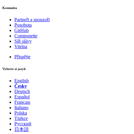
Komunita
Partneři a sponzoři
Posobota
GitHub
Componette
Síň slávy
Vitrína
Přispějte
Vyberte si jazyk
English
Česky
Deutsch
Español
Français
Italiano
Polska
Türkçe
Русский
日本語