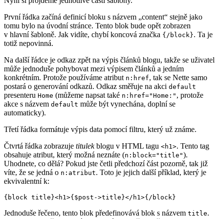
Nyní si projdeme jednotlivé části šablony.
První řádka začíná definicí bloku s názvem „content“ stejně jako
tomu bylo na úvodní stránce. Tento blok bude opět zobrazen
v hlavní šabloně. Jak vidíte, chybí koncová značka
. Ta je
{/block}
totiž nepovinná.
Na další řádce je odkaz zpět na výpis článků blogu, takže se uživatel
může jednoduše pohybovat mezi výpisem článků a jedním
konkrétním. Protože používáme atribut
, tak se Nette samo
n:href
postará o generování odkazů. Odkaz směřuje na akci
default
presenteru
(můžeme napsat také
, protože
Home
n:href="Home:"
akce s názvem
může být vynechána, doplní se
default
automaticky).
Třetí řádka formátuje výpis data pomocí filtru, který už známe.
Čtvrtá řádka zobrazuje
titulek
blogu v HTML tagu
. Tento tag
<h1>
obsahuje atribut, který možná neznáte (
).
n:block="title"
Uhodnete, co dělá? Pokud jste četli předchozí část pozorně, tak již
víte, že se jedná o
. Toto je jejich další příklad, který je
n:atribut
ekvivalentní k:
Jednoduše řečeno, tento blok předefinovává blok s názvem
.
title