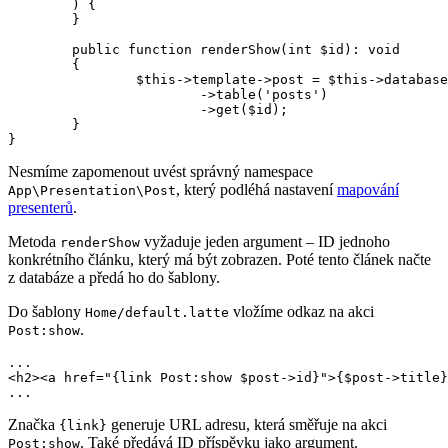
	) {

	}

	public function renderShow(int $id): void

	{

		$this->template->post = $this->database

			->table('posts')

			->get($id);

	}

Nesmíme zapomenout uvést správný namespace
, který podléhá nastavení
mapování
App\Presentation\Post
presenterů
.
Metoda
vyžaduje jeden argument – ID jednoho
renderShow
konkrétního článku, který má být zobrazen. Poté tento článek načte
z databáze a předá ho do šablony.
Do šablony
vložíme odkaz na akci
Home/default.latte
.
Post:show
...

<h2><a href="{link Post:show $post->id}">{$post->title}
Značka
generuje URL adresu, která směřuje na akci
{link}
. Také předává ID příspěvku jako argument.
Post:show