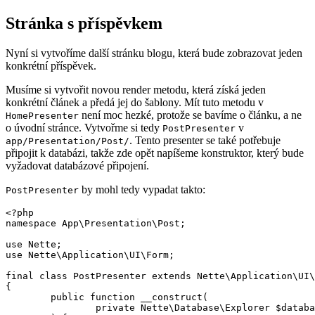
Stránka s příspěvkem
Nyní si vytvoříme další stránku blogu, která bude zobrazovat jeden
konkrétní příspěvek.
Musíme si vytvořit novou render metodu, která získá jeden
konkrétní článek a předá jej do šablony. Mít tuto metodu v
není moc hezké, protože se bavíme o článku, a ne
HomePresenter
o úvodní stránce. Vytvořme si tedy
v
PostPresenter
. Tento presenter se také potřebuje
app/Presentation/Post/
připojit k databázi, takže zde opět napíšeme konstruktor, který bude
vyžadovat databázové připojení.
by mohl tedy vypadat takto:
PostPresenter
<?php

namespace App\Presentation\Post;

use Nette;

use Nette\Application\UI\Form;

final class PostPresenter extends Nette\Application\UI\
{

	public function __construct(

		private Nette\Database\Explorer $database,
