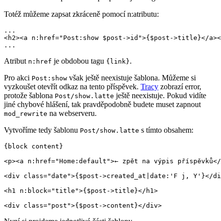
Totéž můžeme zapsat zkráceně pomocí n:atributu:
...

<h2><a n:href="Post:show $post->id">{$post->title}</a><
Atribut
je obdobou tagu
.
n:href
{link}
Pro akci
však ještě neexistuje šablona. Můžeme si
Post:show
vyzkoušet otevřít odkaz na tento příspěvek.
Tracy
zobrazí error,
protože šablona
ještě neexistuje. Pokud vidíte
Post/show.latte
jiné chybové hlášení, tak pravděpodobně budete muset zapnout
na webserveru.
mod_rewrite
Vytvoříme tedy šablonu
s tímto obsahem:
Post/show.latte
{block content}

<p><a n:href="Home:default">← zpět na výpis příspěvků</
<div class="date">{$post->created_at|date:'F j, Y'}</di
<h1 n:block="title">{$post->title}</h1>
