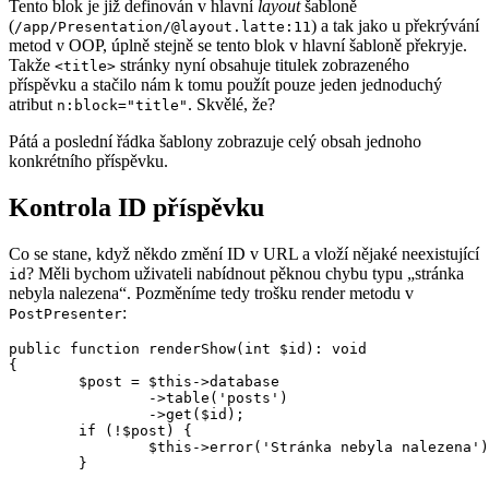
Tento blok je již definován v hlavní
layout
šabloně
(
) a tak jako u překrývání
/app/Presentation/@layout.latte:11
metod v OOP, úplně stejně se tento blok v hlavní šabloně překryje.
Takže
stránky nyní obsahuje titulek zobrazeného
<title>
příspěvku a stačilo nám k tomu použít pouze jeden jednoduchý
atribut
. Skvělé, že?
n:block="title"
Pátá a poslední řádka šablony zobrazuje celý obsah jednoho
konkrétního příspěvku.
Kontrola ID příspěvku
Co se stane, když někdo změní ID v URL a vloží nějaké neexistující
? Měli bychom uživateli nabídnout pěknou chybu typu „stránka
id
nebyla nalezena“. Pozměníme tedy trošku render metodu v
:
PostPresenter
public function renderShow(int $id): void

{

	$post = $this->database

		->table('posts')

		->get($id);

	if (!$post) {

		$this->error('Stránka nebyla nalezena');

	}
