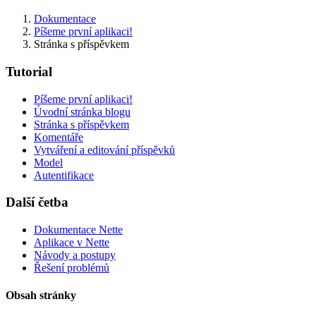
Dokumentace
Píšeme první aplikaci!
Stránka s příspěvkem
Tutorial
Píšeme první aplikaci!
Našli jste na této stránce problém?
Úvodní stránka blogu
Stránka s příspěvkem
Ukaž na GitHubu
(poté stiskni E pro editaci)
Komentáře
Otevři náhled
Vytváření a editování příspěvků
Nahlásit problém s touto stránkou na GitHubu
Model
Autentifikace
Další četba
Dokumentace Nette
Aplikace v Nette
Návody a postupy
Řešení problémů
Obsah stránky