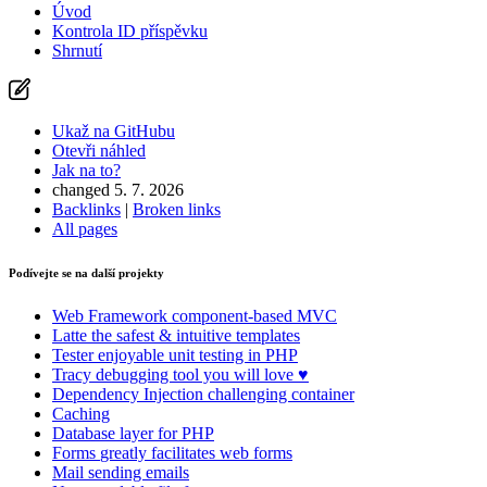
Úvod
Kontrola ID příspěvku
Shrnutí
Ukaž na GitHubu
Otevři náhled
Jak na to?
changed 5. 7. 2026
Backlinks
|
Broken links
All pages
Podívejte se na další projekty
Web Framework
component-based MVC
Latte
the safest & intuitive templates
Tester
enjoyable unit testing in PHP
Tracy
debugging tool you will love ♥
Dependency Injection
challenging container
Caching
Database
layer for PHP
Forms
greatly facilitates web forms
Mail
sending emails