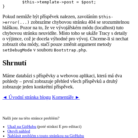
	$this->template->post = $post;

Pokud nemůže být příspěvek nalezen, zavoláním
$this-
zobrazíme chybovou stránku 404 se srozumitelnou
>error(...)
hláškou. Pozor na to, že ve vývojářském módu (localhost) tuto
chybovou stránku neuvidíte. Místo toho se ukáže Tracy s detaily
o výjimce, což je docela výhodné pro vývoj. Chceme-li si nechat
zobrazit oba módy, stačí pouze změnit argument metody
v souboru
.
setDebugMode
Bootstrap.php
Shrnutí
Máme databázi s příspěvky a webovou aplikaci, která má dva
pohledy – první zobrazuje přehled všech příspěvků a druhý
zobrazuje jeden konkrétní příspěvek.
◄ Úvodní stránka blogu
Komentáře ►