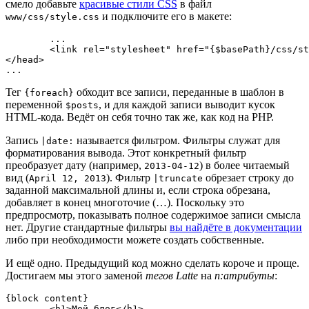
смело добавьте
красивые стили CSS
в файл
и подключите его в макете:
www/css/style.css
	...

	<link rel="stylesheet" href="{$basePath}/css/style.css">

</head>

Тег
обходит все записи, переданные в шаблон в
{foreach}
переменной
, и для каждой записи выводит кусок
$posts
HTML-кода. Ведёт он себя точно так же, как код на PHP.
Запись
называется фильтром. Фильтры служат для
|date:
форматирования вывода. Этот конкретный фильтр
преобразует дату (например,
) в более читаемый
2013-04-12
вид (
). Фильтр
обрезает строку до
April 12, 2013
|truncate
заданной максимальной длины и, если строка обрезана,
добавляет в конец многоточие (…). Поскольку это
предпросмотр, показывать полное содержимое записи смысла
нет. Другие стандартные фильтры
вы найдёте в документации
либо при необходимости можете создать собственные.
И ещё одно. Предыдущий код можно сделать короче и проще.
Достигаем мы этого заменой
тегов Latte
на
n:атрибуты
:
{block content}

	<h1>Мой блог</h1>
