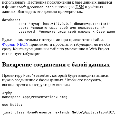
использовать. Настройка подключения к базе данных задаётся
в файле
с помощью
DSN
и учётных
config/common.neon
данных. Выглядеть это должно примерно так:
database:

	dsn: 'mysql:host=127.0.0.1;dbname=quickstart'

	user: *впишите сюда своё имя пользователя*

Будьте внимательны с отступами при правке этого файла.
Формат NEON
принимает и пробелы, и табуляции, но не оба
сразу. Конфигурационный файл по умолчанию в Web Project
использует табуляции.
Внедрение соединения с базой данных
Презентеру
, который будет выводить записи,
HomePresenter
нужно соединение с базой данных. Чтобы его получить,
воспользуемся конструктором вот так:
<?php

namespace App\Presentation\Home;

use Nette;

final class HomePresenter extends Nette\Application\UI\