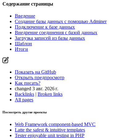
Содержание страницы
Введение
Создание базы данных с помощью Adminer
Подключение к базе данных
Внедрение соединения с базой данных
Загрузка записей из базы данных
Шаблон
Итоги
Вы нашли проблему на этой странице?
Показать на GitHub
(затем нажмите E для редактирования)
Показать на GitHub
Открыть предпросмотр
Открыть предпросмотр
Сообщить о проблеме с этой страницей на GitHub
Как писать?
changed 3 авг. 2026 г.
Backlinks
|
Broken links
All pages
Посмотреть другие проекты
Web Framework
component-based MVC
Latte
the safest & intuitive templates
Tester
enjoyable unit testing in PHP