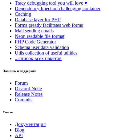
Tracy
debugging tool you will love ♥
Dependency Injection
challenging container
Caching
Database
layer for PHP
Forms
greatly facilitates web forms
Mail
sending emails
Neon
readable file format
PHP Code Generator
Schema
user data validation
Utils
collection of useful utilities
...список всех пакетов
Помощь и поддержка
Forum
Discord Nette
Release Notes
Commits
Узнать
Документация
Blog
API