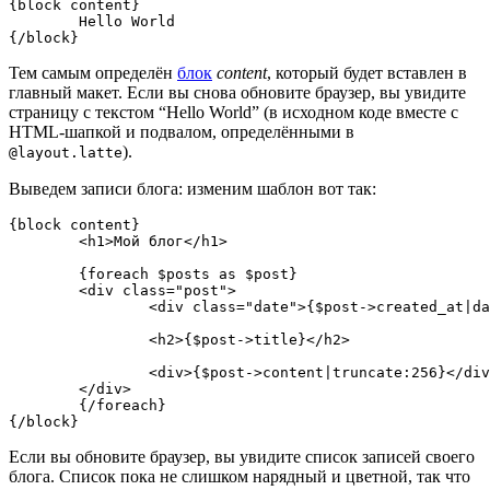
{block content}

	Hello World

Тем самым определён
блок
content
, который будет вставлен в
главный макет. Если вы снова обновите браузер, вы увидите
страницу с текстом “Hello World” (в исходном коде вместе с
HTML-шапкой и подвалом, определёнными в
).
@layout.latte
Выведем записи блога: изменим шаблон вот так:
{block content}

	<h1>Мой блог</h1>

	{foreach $posts as $post}

	<div class="post">

		<div class="date">{$post->created_at|date:'F j, Y'}</div>

		<h2>{$post->title}</h2>

		<div>{$post->content|truncate:256}</div>

	</div>

	{/foreach}

Если вы обновите браузер, вы увидите список записей своего
блога. Список пока не слишком нарядный и цветной, так что