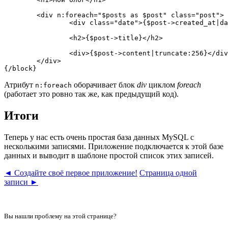
	<div n:foreach="$posts as $post" class="post">

		<div class="date">{$post->created_at|date:'F j, Y'}</div>

		<h2>{$post->title}</h2>

		<div>{$post->content|truncate:256}</div>

	</div>

Атрибут
оборачивает блок
div
циклом
foreach
n:foreach
(работает это ровно так же, как предыдущий код).
Итоги
Теперь у нас есть очень простая база данных MySQL с
несколькими записями. Приложение подключается к этой базе
данных и выводит в шаблоне простой список этих записей.
◄ Создайте своё первое приложение!
Страница одной
записи ►