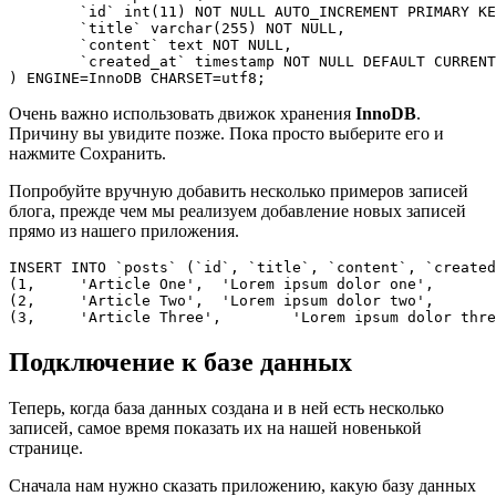
	`id` int(11) NOT NULL AUTO_INCREMENT PRIMARY KEY,

	`title` varchar(255) NOT NULL,

	`content` text NOT NULL,

	`created_at` timestamp NOT NULL DEFAULT CURRENT_TIMESTAMP

Очень важно использовать движок хранения
InnoDB
.
Причину вы увидите позже. Пока просто выберите его и
нажмите Сохранить.
Попробуйте вручную добавить несколько примеров записей
блога, прежде чем мы реализуем добавление новых записей
прямо из нашего приложения.
INSERT INTO `posts` (`id`, `title`, `content`, `created
(1,	'Article One',	'Lorem ipsum dolor one',	CURRENT_TIMESTAMP),

(2,	'Article Two',	'Lorem ipsum dolor two',	CURRENT_TIMESTAMP),

Подключение к базе данных
Теперь, когда база данных создана и в ней есть несколько
записей, самое время показать их на нашей новенькой
странице.
Сначала нам нужно сказать приложению, какую базу данных