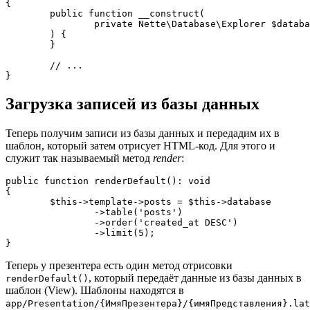
{

	public function __construct(

		private Nette\Database\Explorer $database,

	) {

	}

	// ...

Загрузка записей из базы данных
Теперь получим записи из базы данных и передадим их в
шаблон, который затем отрисует HTML-код. Для этого и
служит так называемый метод
render
:
public function renderDefault(): void

{

	$this->template->posts = $this->database

		->table('posts')

		->order('created_at DESC')

		->limit(5);

Теперь у презентера есть один метод отрисовки
, который передаёт данные из базы данных в
renderDefault()
шаблон (View). Шаблоны находятся в
app/Presentation/{ИмяПрезентера}/{имяПредставления}.lat