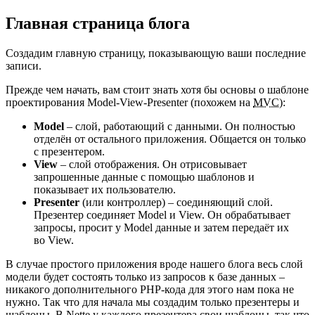
Главная страница блога
Создадим главную страницу, показывающую ваши последние
записи.
Прежде чем начать, вам стоит знать хотя бы основы о шаблоне
проектирования Model-View-Presenter (похожем на
MVC
):
Model
– слой, работающий с данными. Он полностью
отделён от остального приложения. Общается он только
с презентером.
View
– слой отображения. Он отрисовывает
запрошенные данные с помощью шаблонов и
показывает их пользователю.
Presenter
(или контроллер) – соединяющий слой.
Презентер соединяет Model и View. Он обрабатывает
запросы, просит у Model данные и затем передаёт их
во View.
В случае простого приложения вроде нашего блога весь слой
модели будет состоять только из запросов к базе данных –
никакого дополнительного PHP-кода для этого нам пока не
нужно. Так что для начала мы создадим только презентеры и
шаблоны. В Nette у каждого презентера свои шаблоны, так что