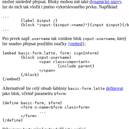
možné následně přepsat. Bloky mohou mít také
dynamické názvy
,
lze do nich tak vložit i jméno vykreslovaného prvku. Například:
...

	{label $input /}

	{block "input-{$input->name}"}{input $input}{/block}

Pro prvek např.
tak vznikne blok
, který
username
input-username
lze snadno přepsat použitím značky
{embed}
:
{embed basic-form.latte, form: signInForm}

	{block input-username}

		<span class=important>

			{include parent}

		</span>

	{/block}

Alternativně lze celý obsah šablony
definovat
basic-form.latte
jako blok, včetně parametru
:
$form
{define basic-form, $form}

	<form n:name=$form class=form>

		...

	</form>
