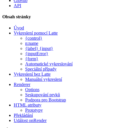
GitHub
API
Obsah stránky
Úvod
Vykreslení pomocí Latte
{control}
n:name
{label} {input}
{inputError}
{form}
Automatické vykreslování
Speciální případy
Vykreslení bez Latte
Manuální vykreslení
Renderer
Options
Seskupování prvků
Podpora pro Bootstrap
HTML atributy
Prototypy
Překládání
Událost onRender