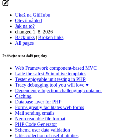
Ukaž na GitHubu
Otevři náhled
Jak na to?
changed 1. 8. 2026
Backlinks
|
Broken links
All pages
Podívejte se na další projekty
Web Framework
component-based MVC
Latte
the safest & intuitive templates
Tester
enjoyable unit testing in PHP
Tracy
debugging tool you will love ♥
Dependency Injection
challenging container
Caching
Database
layer for PHP
Forms
greatly facilitates web forms
Mail
sending emails
Neon
readable file format
PHP Code Generator
Schema
user data validation
Utils
collection of useful utilities