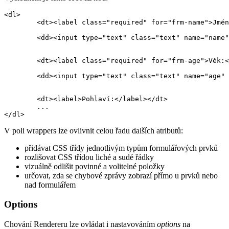
<dl>

	<dt><label class="required" for="frm-name">Jméno:</label></dt>

	<dd><input type="text" class="text" name="name" id="frm-name" required value=""></dd>

	<dt><label class="required" for="frm-age">Věk:</label></dt>

	<dd><input type="text" class="text" name="age" id="frm-age" required value=""></dd>

	<dt><label>Pohlaví:</label></dt>

	...

V poli wrappers lze ovlivnit celou řadu dalších atributů:
přidávat CSS třídy jednotlivým typům formulářových prvků
rozlišovat CSS třídou liché a sudé řádky
vizuálně odlišit povinné a volitelné položky
určovat, zda se chybové zprávy zobrazí přímo u prvků nebo
nad formulářem
Options
Chování Rendereru lze ovládat i nastavováním
options
na