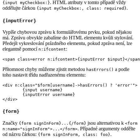
. HTML atributy v tomto případě vždy
{input myCheckbox:}
oddělujte čárkou
.
{input myCheckbox:, class: required}
{inputError}
Vypíše chybovou zprávu k formulářovému prvku, pokud nějakou
má. Zprávu obvykle zabalíme do HTML elementu kvůli stylování.
Předejít vykreslování prázdného elementu, pokud zpráva není, lze
elegantně pomocí
:
n:ifcontent
Přítomnost chyby můžeme zjistit metodou
a podle
hasErrors()
toho nastavit třídu nadřazenému elementu:
<div n:class="$form[username]->hasErrors() ? 'error'">

	{input username}

	{inputError username}

{form}
Značky
jsou alternativou k
{form signInForm}...{/form}
<form
. Případné argumenty oddělte
n:name="signInForm">...</form>
od názvu čárkou:
.
{form signInForm, class: foo}