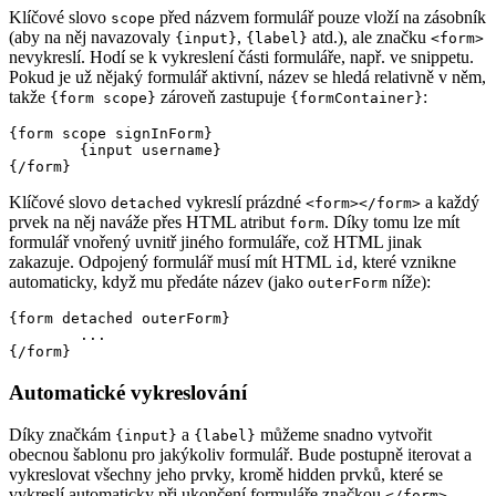
Klíčové slovo
před názvem formulář pouze vloží na zásobník
scope
(aby na něj navazovaly
,
atd.), ale značku
{input}
{label}
<form>
nevykreslí. Hodí se k vykreslení části formuláře, např. ve snippetu.
Pokud je už nějaký formulář aktivní, název se hledá relativně v něm,
takže
zároveň zastupuje
:
{form scope}
{formContainer}
{form scope signInForm}

	{input username}

Klíčové slovo
vykreslí prázdné
a každý
detached
<form></form>
prvek na něj naváže přes HTML atribut
. Díky tomu lze mít
form
formulář vnořený uvnitř jiného formuláře, což HTML jinak
zakazuje. Odpojený formulář musí mít HTML
, které vznikne
id
automaticky, když mu předáte název (jako
níže):
outerForm
{form detached outerForm}

	...

Automatické vykreslování
Díky značkám
a
můžeme snadno vytvořit
{input}
{label}
obecnou šablonu pro jakýkoliv formulář. Bude postupně iterovat a
vykreslovat všechny jeho prvky, kromě hidden prvků, které se
vykreslí automaticky při ukončení formuláře značkou
.
</form>