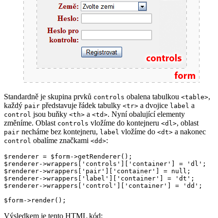
Standardně je skupina prvků
obalena tabulkou
,
controls
<table>
každý
představuje řádek tabulky
a dvojice
a
pair
<tr>
label
jsou buňky
a
. Nyní obalující elementy
control
<th>
<td>
změníme. Oblast
vložíme do kontejneru
, oblast
controls
<dl>
necháme bez kontejneru,
vložíme do
a nakonec
pair
label
<dt>
obalíme značkami
:
control
<dd>
$renderer = $form->getRenderer();

$renderer->wrappers['controls']['container'] = 'dl';

$renderer->wrappers['pair']['container'] = null;

$renderer->wrappers['label']['container'] = 'dt';

$renderer->wrappers['control']['container'] = 'dd';

Výsledkem je tento HTML kód: