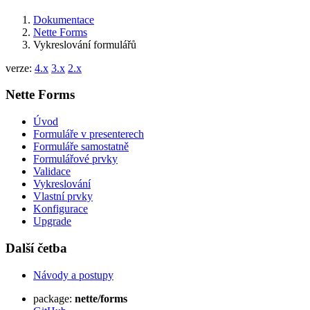
Dokumentace
Nette Forms
Vykreslování formulářů
verze:
4.x
3.x
2.x
Nette Forms
Úvod
Formuláře v presenterech
Formuláře samostatně
Formulářové prvky
Validace
Vykreslování
Vlastní prvky
Konfigurace
Upgrade
Další četba
Návody a postupy
package:
nette/forms