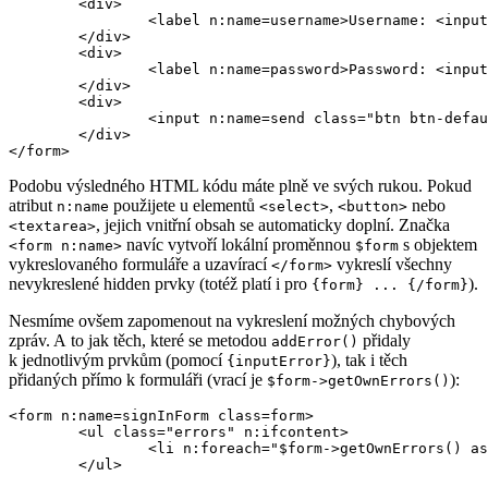
	<div>

		<label n:name=username>Username: <input n:name=username size=20 autofocus></label>

	</div>

	<div>

		<label n:name=password>Password: <input n:name=password></label>

	</div>

	<div>

		<input n:name=send class="btn btn-default">

	</div>

Podobu výsledného HTML kódu máte plně ve svých rukou. Pokud
atribut
použijete u elementů
,
nebo
n:name
<select>
<button>
, jejich vnitřní obsah se automaticky doplní. Značka
<textarea>
navíc vytvoří lokální proměnnou
s objektem
<form n:name>
$form
vykreslovaného formuláře a uzavírací
vykreslí všechny
</form>
nevykreslené hidden prvky (totéž platí i pro
).
{form} ... {/form}
Nesmíme ovšem zapomenout na vykreslení možných chybových
zpráv. A to jak těch, které se metodou
přidaly
addError()
k jednotlivým prvkům (pomocí
), tak i těch
{inputError}
přidaných přímo k formuláři (vrací je
):
$form->getOwnErrors()
<form n:name=signInForm class=form>

	<ul class="errors" n:ifcontent>

		<li n:foreach="$form->getOwnErrors() as $error">{$error}</li>

	</ul>
