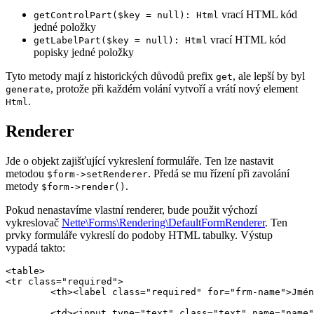
vrací HTML kód
getControlPart($key = null): Html
jedné položky
vrací HTML kód
getLabelPart($key = null): Html
popisky jedné položky
Tyto metody mají z historických důvodů prefix
, ale lepší by byl
get
, protože při každém volání vytvoří a vrátí nový element
generate
.
Html
Renderer
Jde o objekt zajišťující vykreslení formuláře. Ten lze nastavit
metodou
. Předá se mu řízení při zavolání
$form->setRenderer
metody
.
$form->render()
Pokud nenastavíme vlastní renderer, bude použit výchozí
vykreslovač
Nette\Forms\Rendering\DefaultFormRenderer
. Ten
prvky formuláře vykreslí do podoby HTML tabulky. Výstup
vypadá takto:
<table>

<tr class="required">

	<th><label class="required" for="frm-name">Jméno:</label></th>

	<td><input type="text" class="text" name="name" id="frm-name" required value=""></td>
