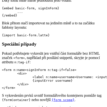
Díky tomu bude mírně jednodušší jeho volání:
{embed basic-form, signInForm}

	...

Blok přitom stačí importovat na jediném místě a to na začátku
šablony layoutu:
Speciální případy
Pokud potřebujete vykreslit jen vnitřní část formuláře bez HTML
značek
, například při posílání snippetů, skryjte je pomocí
<form>
atributu
:
n:tag-if
<form n:name=signInForm n:tag-if=false>

	<div>

		<label n:name=username>Username: <input n:name=username></label>

		{inputError username}

	</div>

S vykreslením prvků uvnitř formulářového kontejneru pomůže tag
nebo novější
.
{formContainer}
{form scope}