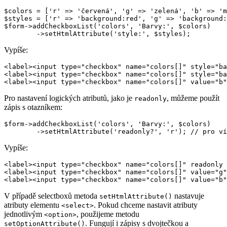
$colors = ['r' => 'červená', 'g' => 'zelená', 'b' => 'm
$styles = ['r' => 'background:red', 'g' => 'background:
$form->addCheckboxList('colors', 'Barvy:', $colors)

Vypíše:
<label><input type="checkbox" name="colors[]" style="ba
<label><input type="checkbox" name="colors[]" style="ba
Pro nastavení logických atributů, jako je
, můžeme použít
readonly
zápis s otazníkem:
$form->addCheckboxList('colors', 'Barvy:', $colors)

Vypíše:
<label><input type="checkbox" name="colors[]" readonly 
<label><input type="checkbox" name="colors[]" value="g"
V případě selectboxů metoda
nastavuje
setHtmlAttribute()
atributy elementu
. Pokud chceme nastavit atributy
<select>
jednotlivým
, použijeme metodu
<option>
. Fungují i zápisy s dvojtečkou a
setOptionAttribute()