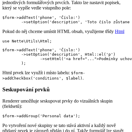
jednotlivých formulářových prvcích. Takto lze nastavit popisek,
který se vypíše vedle vstupního pole:
$form->addText('phone', 'Číslo:')

Pokud do něj chceme umístit HTML obsah, využijeme třídy
Html
use Nette\Utils\Html;

$form->addText('phone', 'Číslo:')

	->setOption('description', Html::el('p')

		->setHtml('<a href="...">Podmínky uchovávání Vašeho čísla</a>')

Html prvek lze využít i místo labelu:
$form-
.
>addCheckbox('conditions', $label)
Seskupování prvků
Renderer umožňuje seskupovat prvky do vizuálních skupin
(fieldsetů):
Po vytvoření nové skupiny se tato stává aktivní a každý nově
přidaný prvek je zároveň přidán i do ní. Takže formulář lze stavět