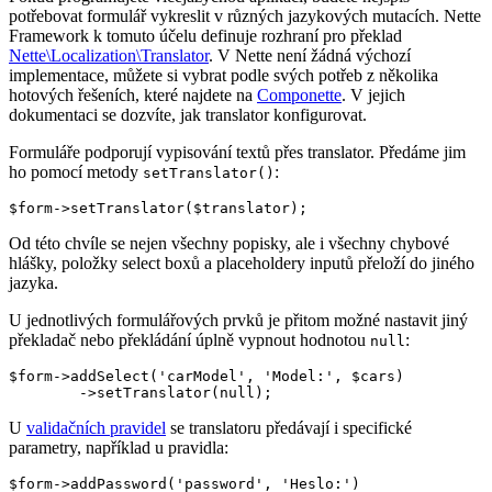
potřebovat formulář vykreslit v různých jazykových mutacích. Nette
Framework k tomuto účelu definuje rozhraní pro překlad
Nette\Localization\Translator
. V Nette není žádná výchozí
implementace, můžete si vybrat podle svých potřeb z několika
hotových řešeních, které najdete na
Componette
. V jejich
dokumentaci se dozvíte, jak translator konfigurovat.
Formuláře podporují vypisování textů přes translator. Předáme jim
ho pomocí metody
:
setTranslator()
Od této chvíle se nejen všechny popisky, ale i všechny chybové
hlášky, položky select boxů a placeholdery inputů přeloží do jiného
jazyka.
U jednotlivých formulářových prvků je přitom možné nastavit jiný
překladač nebo překládání úplně vypnout hodnotou
:
null
$form->addSelect('carModel', 'Model:', $cars)

U
validačních pravidel
se translatoru předávají i specifické
parametry, například u pravidla:
$form->addPassword('password', 'Heslo:')
