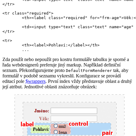
</tr>

<tr class="required">

	<th><label class="required" for="frm-age">Věk:</label></th>

	<td><input type="text" class="text" name="age" id="frm-age" required value=""></td>

</tr>

<tr>

	<th><label>Pohlaví:</label></th>

Zda použít nebo nepoužít pro kostru formuláře tabulku je sporné a
řada webdesignerů preferuje jiný markup. Například definiční
seznam. Překonfigurujeme proto
tak, aby
DefaultFormRenderer
formulář v podobě seznamu vykreslil. Konfigurace se provádí
editací pole
$wrappers
. První index vždy představuje oblast a druhý
její atribut. Jednotlivé oblasti znázorňuje obrázek: