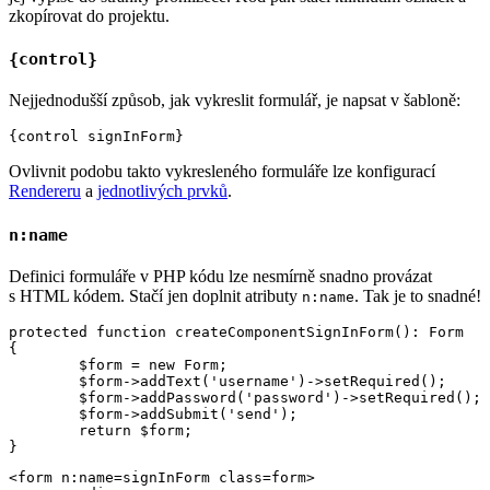
zkopírovat do projektu.
{control}
Nejjednodušší způsob, jak vykreslit formulář, je napsat v šabloně:
Ovlivnit podobu takto vykresleného formuláře lze konfigurací
Rendereru
a
jednotlivých prvků
.
n:name
Definici formuláře v PHP kódu lze nesmírně snadno provázat
s HTML kódem. Stačí jen doplnit atributy
. Tak je to snadné!
n:name
protected function createComponentSignInForm(): Form

{

	$form = new Form;

	$form->addText('username')->setRequired();

	$form->addPassword('password')->setRequired();

	$form->addSubmit('send');

	return $form;

<form n:name=signInForm class=form>
