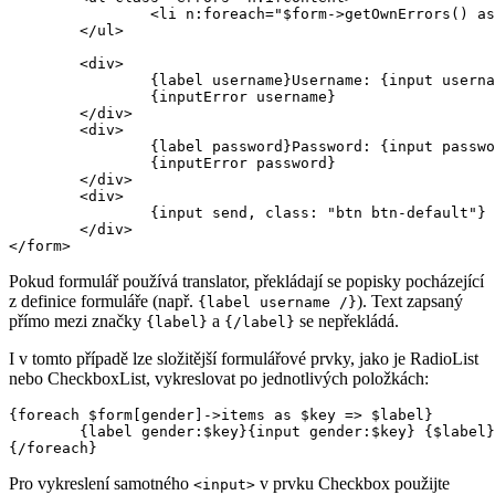
		<li n:foreach="$form->getOwnErrors() as $error">{$error}</li>

	</ul>

	<div>

		{label username}Username: {input username, size: 20, autofocus: true}{/label}

		{inputError username}

	</div>

	<div>

		{label password}Password: {input password}{/label}

		{inputError password}

	</div>

	<div>

		{input send, class: "btn btn-default"}

	</div>

Pokud formulář používá translator, překládají se popisky pocházející
z definice formuláře (např.
). Text zapsaný
{label username /}
přímo mezi značky
a
se nepřekládá.
{label}
{/label}
I v tomto případě lze složitější formulářové prvky, jako je RadioList
nebo CheckboxList, vykreslovat po jednotlivých položkách:
{foreach $form[gender]->items as $key => $label}

	{label gender:$key}{input gender:$key} {$label}{/label}

Pro vykreslení samotného
v prvku Checkbox použijte
<input>