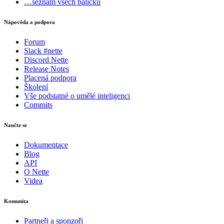
…seznam všech balíčků
Nápověda a podpora
Forum
Slack #nette
Discord Nette
Release Notes
Placená podpora
Školení
Vše podstatné o umělé inteligenci
Commits
Naučte se
Dokumentace
Blog
API
O Nette
Videa
Komunita
Partneři a sponzoři