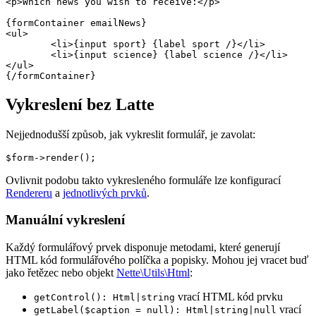
<p>Which news you wish to receive:</p>

{formContainer emailNews}

<ul>

	<li>{input sport} {label sport /}</li>

	<li>{input science} {label science /}</li>

</ul>

Vykreslení bez Latte
Nejjednodušší způsob, jak vykreslit formulář, je zavolat:
Ovlivnit podobu takto vykresleného formuláře lze konfigurací
Rendereru
a
jednotlivých prvků
.
Manuální vykreslení
Každý formulářový prvek disponuje metodami, které generují
HTML kód formulářového políčka a popisky. Mohou jej vracet buď
jako řetězec nebo objekt
Nette\Utils\Html
:
vrací HTML kód prvku
getControl(): Html|string
vrací
getLabel($caption = null): Html|string|null