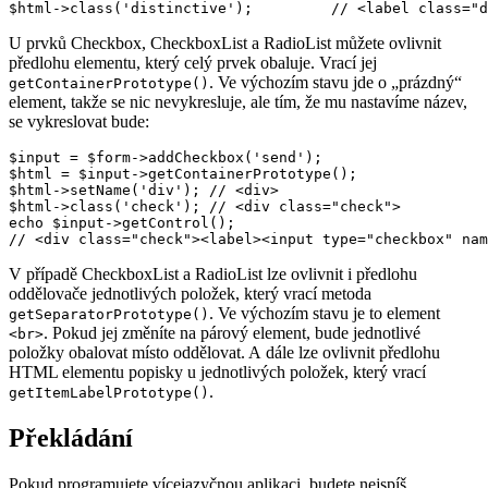
U prvků Checkbox, CheckboxList a RadioList můžete ovlivnit
předlohu elementu, který celý prvek obaluje. Vrací jej
. Ve výchozím stavu jde o „prázdný“
getContainerPrototype()
element, takže se nic nevykresluje, ale tím, že mu nastavíme název,
se vykreslovat bude:
$input = $form->addCheckbox('send');

$html = $input->getContainerPrototype();

$html->setName('div'); // <div>

$html->class('check'); // <div class="check">

echo $input->getControl();

V případě CheckboxList a RadioList lze ovlivnit i předlohu
oddělovače jednotlivých položek, který vrací metoda
. Ve výchozím stavu je to element
getSeparatorPrototype()
. Pokud jej změníte na párový element, bude jednotlivé
<br>
položky obalovat místo oddělovat. A dále lze ovlivnit předlohu
HTML elementu popisky u jednotlivých položek, který vrací
.
getItemLabelPrototype()
Překládání
Pokud programujete vícejazyčnou aplikaci, budete nejspíš