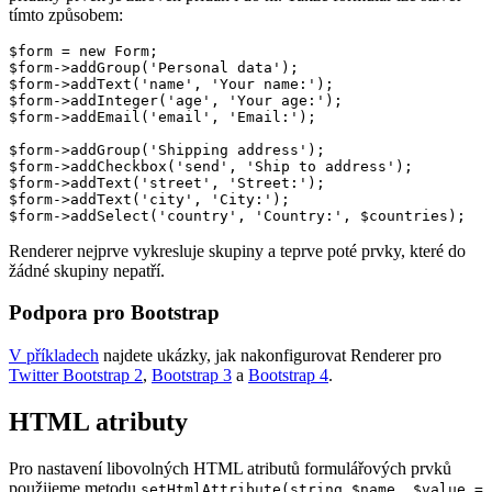
tímto způsobem:
$form = new Form;

$form->addGroup('Personal data');

$form->addText('name', 'Your name:');

$form->addInteger('age', 'Your age:');

$form->addEmail('email', 'Email:');

$form->addGroup('Shipping address');

$form->addCheckbox('send', 'Ship to address');

$form->addText('street', 'Street:');

$form->addText('city', 'City:');

Renderer nejprve vykresluje skupiny a teprve poté prvky, které do
žádné skupiny nepatří.
Podpora pro Bootstrap
V příkladech
najdete ukázky, jak nakonfigurovat Renderer pro
Twitter Bootstrap 2
,
Bootstrap 3
a
Bootstrap 4
.
HTML atributy
Pro nastavení libovolných HTML atributů formulářových prvků
použijeme metodu
setHtmlAttribute(string $name, $value =