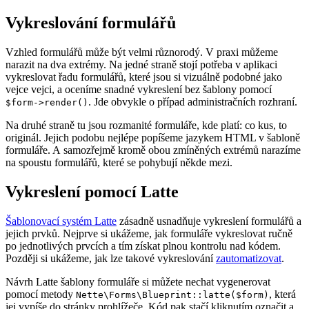
Vykreslování formulářů
Vzhled formulářů může být velmi různorodý. V praxi můžeme
narazit na dva extrémy. Na jedné straně stojí potřeba v aplikaci
vykreslovat řadu formulářů, které jsou si vizuálně podobné jako
vejce vejci, a oceníme snadné vykreslení bez šablony pomocí
. Jde obvykle o případ administračních rozhraní.
$form->render()
Na druhé straně tu jsou rozmanité formuláře, kde platí: co kus, to
originál. Jejich podobu nejlépe popíšeme jazykem HTML v šabloně
formuláře. A samozřejmě kromě obou zmíněných extrémů narazíme
na spoustu formulářů, které se pohybují někde mezi.
Vykreslení pomocí Latte
Šablonovací systém Latte
zásadně usnadňuje vykreslení formulářů a
jejich prvků. Nejprve si ukážeme, jak formuláře vykreslovat ručně
po jednotlivých prvcích a tím získat plnou kontrolu nad kódem.
Později si ukážeme, jak lze takové vykreslování
zautomatizovat
.
Návrh Latte šablony formuláře si můžete nechat vygenerovat
pomocí metody
, která
Nette\Forms\Blueprint::latte($form)
jej vypíše do stránky prohlížeče. Kód pak stačí kliknutím označit a