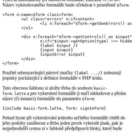
Název vykreslovaného formuláře bude očekávat v proměnné
.
$form
<form n:name=$form class=form>

	<ul class="errors" n:ifcontent>

		<li n:foreach="$form->getOwnErrors() as $error">{$error}</li>

	</ul>

	<div n:foreach="$form->getControls() as $input"

		n:if="$input->getOption(type) !== hidden">

		{label $input /}

		{input $input}

		{inputError $input}

	</div>

Použité sebeuzavírající párové značky
zobrazují
{label .../}
popisky pocházející z definice formuláře v PHP kódu.
Tuto obecnou šablonu si uložte třeba do souboru
basic-
a pro vykreslení formuláře ji stačí inkludovat a předat
form.latte
název (či instanci) formuláře do parametru
:
$form
Pokud byste při vykreslování jednoho určitého formuláře chtěli do
jeho podoby zasáhnout a třeba jeden prvek vykreslit jinak, pak je
nejjednodušší cestou si v šabloně předpřipravit bloky, které bude