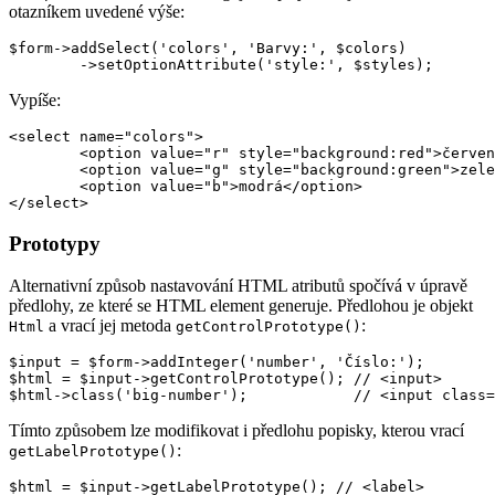
otazníkem uvedené výše:
$form->addSelect('colors', 'Barvy:', $colors)

Vypíše:
<select name="colors">

	<option value="r" style="background:red">červená</option>

	<option value="g" style="background:green">zelená</option>

	<option value="b">modrá</option>

Prototypy
Alternativní způsob nastavování HTML atributů spočívá v úpravě
předlohy, ze které se HTML element generuje. Předlohou je objekt
a vrací jej metoda
:
Html
getControlPrototype()
$input = $form->addInteger('number', 'Číslo:');

$html = $input->getControlPrototype(); // <input>

Tímto způsobem lze modifikovat i předlohu popisky, kterou vrací
:
getLabelPrototype()
$html = $input->getLabelPrototype(); // <label>
