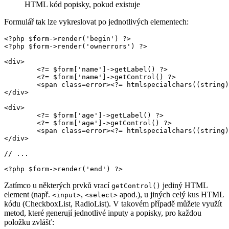
HTML kód popisky, pokud existuje
Formulář tak lze vykreslovat po jednotlivých elementech:
<?php $form->render('begin') ?>

<?php $form->render('ownerrors') ?>

<div>

	<?= $form['name']->getLabel() ?>

	<?= $form['name']->getControl() ?>

	<span class=error><?= htmlspecialchars((string) $form['name']->getError()) ?></span>

</div>

<div>

	<?= $form['age']->getLabel() ?>

	<?= $form['age']->getControl() ?>

	<span class=error><?= htmlspecialchars((string) $form['age']->getError()) ?></span>

</div>

// ...

Zatímco u některých prvků vrací
jediný HTML
getControl()
element (např.
,
apod.), u jiných celý kus HTML
<input>
<select>
kódu (CheckboxList, RadioList). V takovém případě můžete využít
metod, které generují jednotlivé inputy a popisky, pro každou
položku zvlášť: