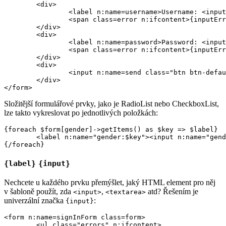
	<div>

		<label n:name=username>Username: <input n:name=username size=20 autofocus></label>

		<span class=error n:ifcontent>{inputError username}</span>

	</div>

	<div>

		<label n:name=password>Password: <input n:name=password></label>

		<span class=error n:ifcontent>{inputError password}</span>

	</div>

	<div>

		<input n:name=send class="btn btn-default">

	</div>

Složitější formulářové prvky, jako je RadioList nebo CheckboxList,
lze takto vykreslovat po jednotlivých položkách:
{foreach $form[gender]->getItems() as $key => $label}

	<label n:name="gender:$key"><input n:name="gender:$key"> {$label}</label>

{label}
{input}
Nechcete u každého prvku přemýšlet, jaký HTML element pro něj
v šabloně použít, zda
,
atd? Řešením je
<input>
<textarea>
univerzální značka
:
{input}
<form n:name=signInForm class=form>

	<ul class="errors" n:ifcontent>
