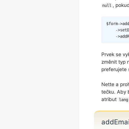
, pokud
null
$form
->
ad
->
set
->
add
Prvek se vy
změnit typ
preferujete
Nette a pro
tečku. Aby b
atribut
lang
addEma