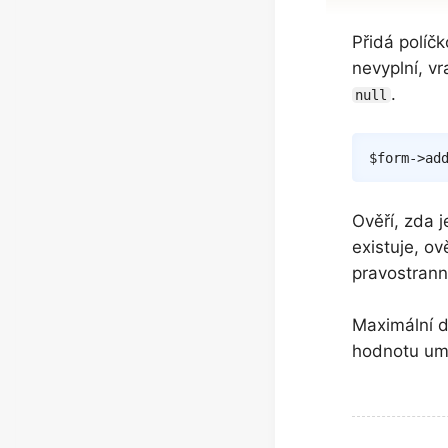
Přidá políč
nevyplní, v
.
null
$form
->
ad
Ověří, zda 
existuje, o
pravostrann
Maximální d
hodnotu u