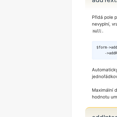
Přidá pole 
nevyplní, v
.
null
$form
->
ad
->
add
Automaticky
jednořádkov
Maximální d
hodnotu u