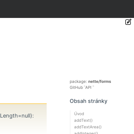
package:
nette/forms
GitHub
API
Obsah stránky
Úvod
ength=null)
:
addText()
addTextArea()
addInteger()