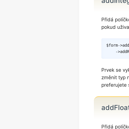
addInte
Přidá políčk
pokud uživa
$form
->
ad
->
add
Prvek se vy
změnit typ
preferujete
addFloa
Přidá políčk