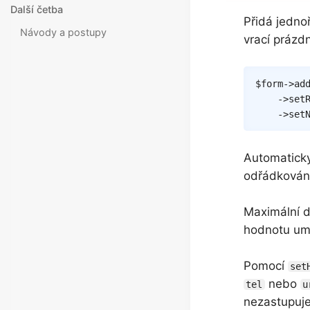
Další četba
Přidá jedno
Návody a postupy
vrací prázd
$form
->
ad
->
set
->
set
Automaticky
odřádkování
Maximální d
hodnotu u
Pomocí
set
nebo
tel
u
nezastupuje