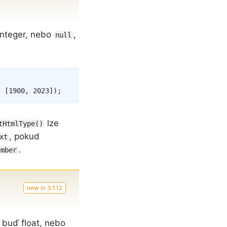
 integer, nebo
,
null
Copy
,
[
1900
,
2023
]
)
;
lze
tHtmlType()
, pokud
xt
.
umber
í buď float, nebo