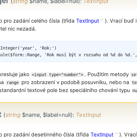
ger
(
string
$name, $label=null)
:
TextInput
o pro zadání celého čísla (třída
TextInput
). Vrací buď
tel nic nezadá.
dInteger
(
'year'
,
'Rok:'
)
Rule
(
$form
::
Range
,
'Rok musí být v rozsahu od %d do %d.'
kresluje jako
. Použitím metody
<input type="number">
se
 na
pro zobrazení v podobě posuvníku, nebo na
range
te
 standardní textové pole bez speciálního chování typu
n
t
(
string
$name, $label=null)
:
TextInput
o pro zadání desetinného čísla (třída
TextInput
). Vrac