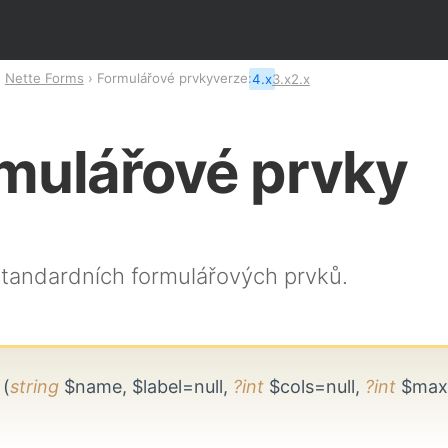
Nette Forms
Formulářové prvky
verze:
4.x
3.x
2.x
mulářové prvky
standardních formulářových prvků.
t
(
string
$name, $label=null,
?int
$cols=null,
?int
$maxL