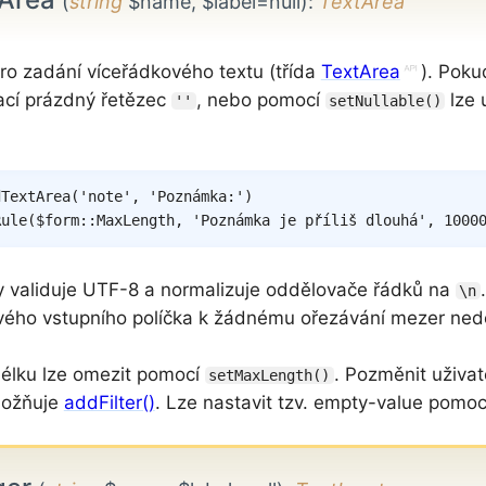
(
string
$name, $label=null)
:
TextArea
pro zadání víceřádkového textu (třída
TextArea
). Poku
rací prázdný řetězec
, nebo pomocí
lze 
''
setNullable()
dTextArea
(
'note'
,
'Poznámka:'
)
Rule
(
$form
::
MaxLength
,
'Poznámka je příliš dlouhá'
,
1000
 validuje UTF-8 a normalizuje oddělovače řádků na
\n
ého vstupního políčka k žádnému ořezávání mezer ned
élku lze omezit pomocí
. Pozměnit uživa
setMaxLength()
možňuje
addFilter()
. Lze nastavit tzv. empty-value pomo