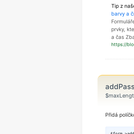
Tip z naš
barvy a č
Formuláře
prvky, kt
a čas Zb
https://bl
addPas
$maxLengt
Přidá políčk
$form
->
ad