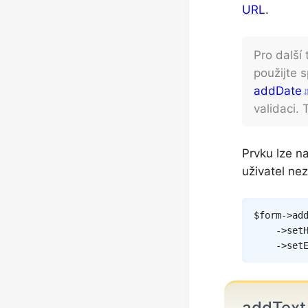
URL
.
Pro další
použijte 
addDate
validaci.
Prvku lze na
uživatel ne
$form
->
ad
->
set
->
set
addTex