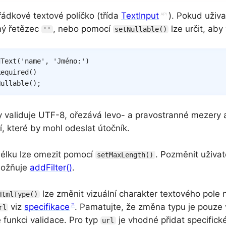
řádkové textové políčko (třída
TextInput
). Pokud uživa
ný řetězec
, nebo pomocí
lze určit, aby
''
setNullable()
dText
(
'name'
,
'Jméno:'
)
Required
(
)
Nullable
(
)
;
 validuje UTF-8, ořezává levo- a pravostranné mezery 
, které by mohl odeslat útočník.
élku lze omezit pomocí
. Pozměnit uživa
setMaxLength()
možňuje
addFilter()
.
lze změnit vizuální charakter textového pole 
HtmlType()
viz
specifikace
. Pamatujte, že změna typu je pouze 
rl
 funkci validace. Pro typ
je vhodné přidat specifick
url