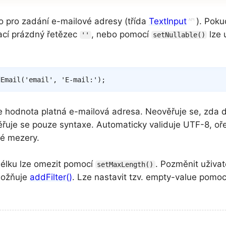
ko pro zadání e-mailové adresy (třída
TextInput
). Poku
rací prázdný řetězec
, nebo pomocí
lze 
''
setNullable()
dEmail
(
'email'
,
'E-mail:'
)
;
je hodnota platná e-mailová adresa. Neověřuje se, zda
věřuje se pouze syntaxe. Automaticky validuje UTF-8, oř
é mezery.
élku lze omezit pomocí
. Pozměnit uživa
setMaxLength()
možňuje
addFilter()
. Lze nastavit tzv. empty-value pomo