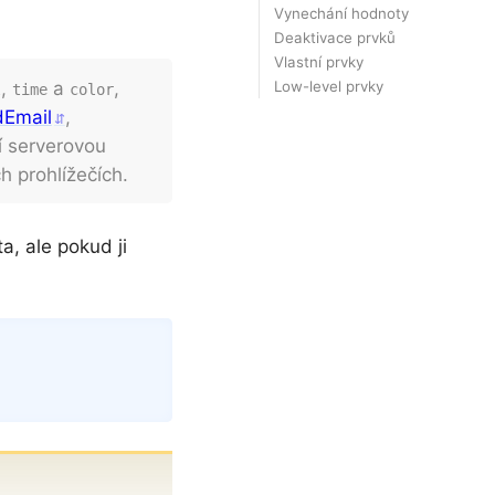
Vynechání hodnoty
Deaktivace prvků
Vlastní prvky
Low-level prvky
,
a
,
l
time
color
Email
,
jí serverovou
 prohlížečích.
a, ale pokud ji
Copy