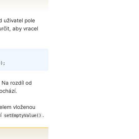
d uživatel pole
určit, aby vracel
Copy
0
)
;
. Na rozdíl od
ochází.
telem vloženou
cí
.
setEmptyValue()