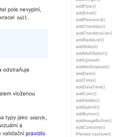
addFloat()
tel pole nevyplní,
addEmail()
 vracel
.
null
addPassword()
addCheckbox()
addCheckboxList()
Copy
addRadioList()
addSelect()
addMultiSelect()
addUpload()
addMultiUpload()
a odstraňuje
addDate()
addTime()
addDateTime()
telem vloženou
addColor()
addHidden()
addSubmit()
addButton()
na typy jako
,
search
addImageButton()
vizuální a
addContainer()
é validační
pravidlo
Přehled nastavení