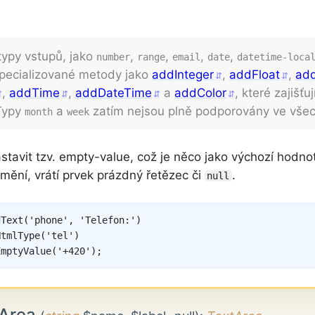
 typy vstupů, jako
,
,
,
,
number
range
email
date
datetime-loca
specializované metody jako
addInteger
,
addFloat
,
add
,
addTime
,
addDateTime
a
addColor
, které zajišťu
 Typy
a
zatím nejsou plně podporovány ve všech
month
week
stavit tzv. empty-value, což je něco jako výchozí hodnot
změní, vrátí prvek prázdný řetězec či
.
null
dText
(
'phone'
,
'Telefon:'
)
HtmlType
(
'tel'
)
EmptyValue
(
'+420'
)
;
tArea