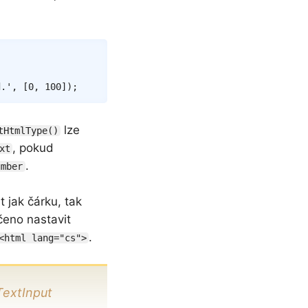
Copy
d.'
,
[
0
,
100
]
)
;
lze
tHtmlType()
, pokud
xt
.
umber
 jak čárku, tak
čeno nastavit
.
<html lang="cs">
TextInput