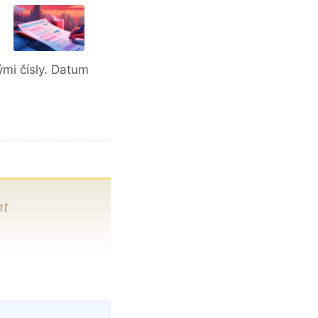
ými čísly. Datum
nt
Copy