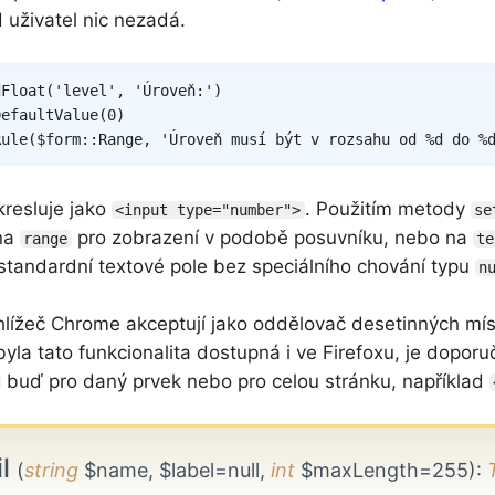
 uživatel nic nezadá.
dFloat
(
'level'
,
'Úroveň:'
)
DefaultValue
(
0
)
Rule
(
$form
::
Range
,
'Úroveň musí být v rozsahu od %d do %
kresluje jako
. Použitím metody
<input type="number">
se
 na
pro zobrazení v podobě posuvníku, nebo na
range
te
 standardní textové pole bez speciálního chování typu
n
hlížeč Chrome akceptují jako oddělovač desetinných míst
yla tato funkcionalita dostupná i ve Firefoxu, je doporu
buď pro daný prvek nebo pro celou stránku, například
il
(
string
$name, $label=null,
int
$maxLength=255)
: