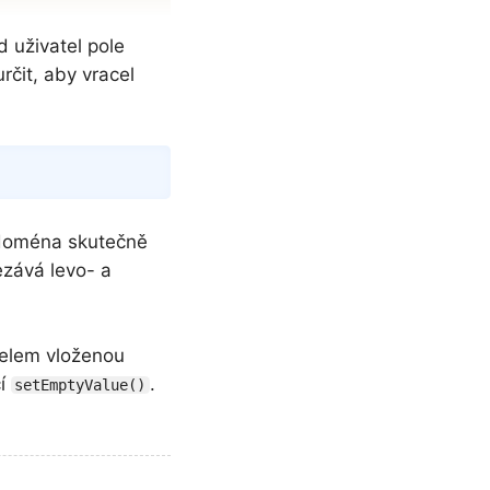
d uživatel pole
určit, aby vracel
Copy
 doména skutečně
ezává levo- a
telem vloženou
cí
.
setEmptyValue()