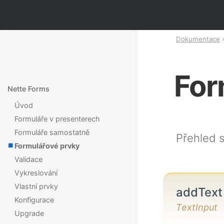
Dokumentace
For
Nette Forms
Úvod
Formuláře v presenterech
Formuláře samostatně
Přehled 
Formulářové prvky
Validace
Vykreslování
Vlastní prvky
addTex
Konfigurace
TextInput
Upgrade