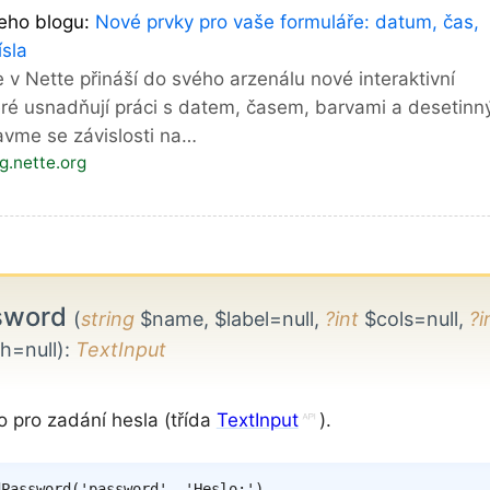
eho blogu:
Nové prvky pro vaše formuláře: datum, čas,
ísla
 v Nette přináší do svého arzenálu nové interaktivní
eré usnadňují práci s datem, časem, barvami a desetinn
avme se závislosti na…
og.nette.org
sword
(
string
$name, $label=null,
?int
$cols=null,
?i
h=null)
:
TextInput
o pro zadání hesla (třída
TextInput
).
dPassword
(
'password'
,
'Heslo:'
)