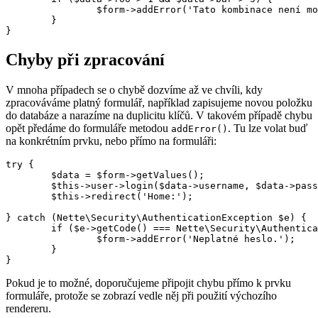
		$form->addError('Tato kombinace není možná.');

	}

Chyby při zpracování
V mnoha případech se o chybě dozvíme až ve chvíli, kdy
zpracováváme platný formulář, například zapisujeme novou položku
do databáze a narazíme na duplicitu klíčů. V takovém případě chybu
opět předáme do formuláře metodou
. Tu lze volat buď
addError()
na konkrétním prvku, nebo přímo na formuláři:
try {

	$data = $form->getValues();

	$this->user->login($data->username, $data->password);

	$this->redirect('Home:');

} catch (Nette\Security\AuthenticationException $e) {

	if ($e->getCode() === Nette\Security\Authenticator::InvalidCredential) {

		$form->addError('Neplatné heslo.');

	}

Pokud je to možné, doporučujeme připojit chybu přímo k prvku
formuláře, protože se zobrazí vedle něj při použití výchozího
rendereru.