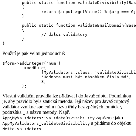
	public static function validateDivisibility(BaseControl $input, $arg): bool

	{

		return $input->getValue() % $arg === 0;

	}

	public static function validateEmailDomain(BaseControl $input, $domain)

	{

		// další validátory

	}

Použití je pak velmi jednoduché:
$form->addInteger('num')

	->addRule(

		[MyValidators::class, 'validateDivisibility'],

		'Hodnota musí být násobkem čísla %d',

		8,

Vlastní validační pravidla lze přidávat i do JavaScriptu. Podmínkou
je, aby pravidlo byla statická metoda. Její název pro JavaScriptový
validátor vznikne spojením názvu třídy bez zpětných lomítek
,
\
podtržítka
a názvu metody. Např.
_
zapíšeme jako
App\MyValidators::validateDivisibility
a přidáme do objektu
AppMyValidators_validateDivisibility
:
Nette.validators