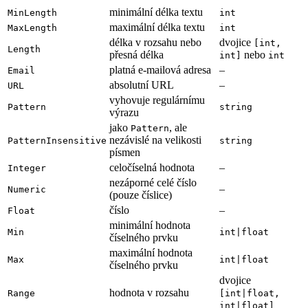
minimální délka textu
MinLength
int
maximální délka textu
MaxLength
int
délka v rozsahu nebo
dvojice
[int,
Length
přesná délka
nebo
int]
int
platná e-mailová adresa
–
Email
absolutní URL
–
URL
vyhovuje regulárnímu
Pattern
string
výrazu
jako
, ale
Pattern
nezávislé na velikosti
PatternInsensitive
string
písmen
celočíselná hodnota
–
Integer
nezáporné celé číslo
–
Numeric
(pouze číslice)
číslo
–
Float
minimální hodnota
Min
int|float
číselného prvku
maximální hodnota
Max
int|float
číselného prvku
dvojice
hodnota v rozsahu
Range
[int|float,
int|float]