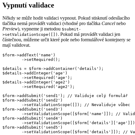
Vypnutí validace
Někdy se může hodit validaci vypnout. Pokud stisknutí odesílacího
tlačítka nemá provádět validaci (vhodné pro tlačítka
Cancel
nebo
Preview
), vypneme ji metodou
$submit-
. Pokud má provádět validaci jen
>setValidationScope([])
částečnou, můžeme určit které pole nebo formulářové kontejnery se
mají validovat.
$form->addText('name')

	->setRequired();

$details = $form->addContainer('details');

$details->addInteger('age')

	->setRequired('age');

$details->addInteger('age2')

	->setRequired('age2');

$form->addSubmit('send1'); // Validuje celý formulář

$form->addSubmit('send2')

	->setValidationScope([]); // Nevaliduje vůbec

$form->addSubmit('send3')

	->setValidationScope([$form['name']]); // Validuje pouze prvek name

$form->addSubmit('send4')

	->setValidationScope([$form['details']['age']]); // Validuje pouze prvek age

$form->addSubmit('send5')
