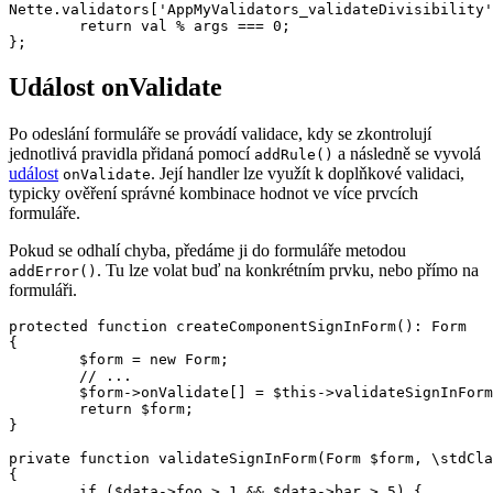
Nette.validators['AppMyValidators_validateDivisibility'
	return val % args === 0;

Událost onValidate
Po odeslání formuláře se provádí validace, kdy se zkontrolují
jednotlivá pravidla přidaná pomocí
a následně se vyvolá
addRule()
událost
. Její handler lze využít k doplňkové validaci,
onValidate
typicky ověření správné kombinace hodnot ve více prvcích
formuláře.
Pokud se odhalí chyba, předáme ji do formuláře metodou
. Tu lze volat buď na konkrétním prvku, nebo přímo na
addError()
formuláři.
protected function createComponentSignInForm(): Form

{

	$form = new Form;

	// ...

	$form->onValidate[] = $this->validateSignInForm(...);

	return $form;

}

private function validateSignInForm(Form $form, \stdCla
{

	if ($data->foo > 1 && $data->bar > 5) {
