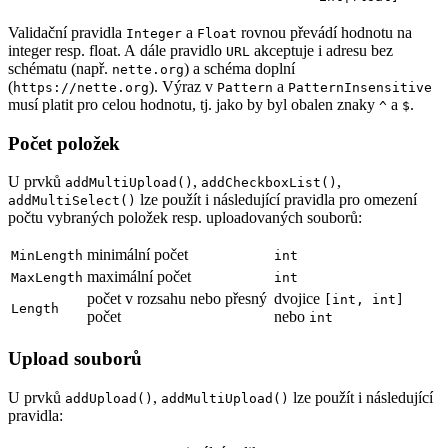
Validační pravidla
a
rovnou převádí hodnotu na
Integer
Float
integer resp. float. A dále pravidlo
akceptuje i adresu bez
URL
schématu (např.
) a schéma doplní
nette.org
(
). Výraz v
a
https://nette.org
Pattern
PatternInsensitive
musí platit pro celou hodnotu, tj. jako by byl obalen znaky
a
.
^
$
Počet položek
U prvků
,
,
addMultiUpload()
addCheckboxList()
lze použít i následující pravidla pro omezení
addMultiSelect()
počtu vybraných položek resp. uploadovaných souborů:
minimální počet
MinLength
int
maximální počet
MaxLength
int
počet v rozsahu nebo přesný
dvojice
[int, int]
Length
počet
nebo
int
Upload souborů
U prvků
,
lze použít i následující
addUpload()
addMultiUpload()
pravidla: