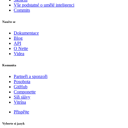
Vše podstatné o umělé inteligenci
Ukaž na GitHubu
(poté stiskni E pro editaci)
Commits
Otevři náhled
Nahlásit problém s touto stránkou na GitHubu
Naučte se
Dokumentace
Blog
API
O Nette
Videa
Komunita
Partneři a sponzoři
Posobota
GitHub
Componette
Síň slávy
Vitrína
Přispějte
Vyberte si jazyk