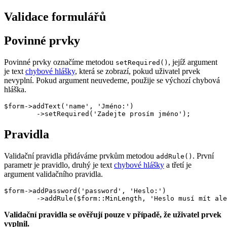
Validace formulářů
Povinné prvky
Povinné prvky označíme metodou
, jejíž argument
setRequired()
je text
chybové hlášky
, která se zobrazí, pokud uživatel prvek
nevyplní. Pokud argument neuvedeme, použije se výchozí chybová
hláška.
$form->addText('name', 'Jméno:')

Pravidla
Validační pravidla přidáváme prvkům metodou
. První
addRule()
parametr je pravidlo, druhý je text
chybové hlášky
a třetí je
argument validačního pravidla.
$form->addPassword('password', 'Heslo:')

Validační pravidla se ověřují pouze v případě, že uživatel prvek
vyplnil.