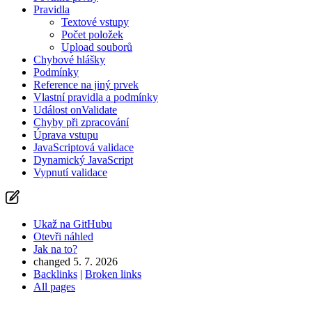
Pravidla
Textové vstupy
Počet položek
Upload souborů
Chybové hlášky
Podmínky
Reference na jiný prvek
Vlastní pravidla a podmínky
Událost onValidate
Chyby při zpracování
Úprava vstupu
JavaScriptová validace
Dynamický JavaScript
Vypnutí validace
Ukaž na GitHubu
Otevři náhled
Jak na to?
changed 5. 7. 2026
Backlinks
|
Broken links
All pages