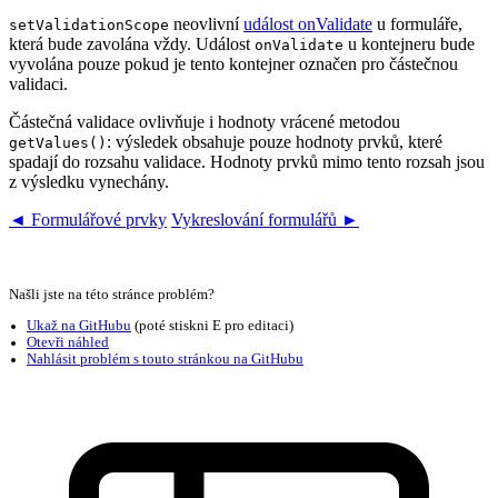
neovlivní
událost onValidate
u formuláře,
setValidationScope
která bude zavolána vždy. Událost
u kontejneru bude
onValidate
vyvolána pouze pokud je tento kontejner označen pro částečnou
validaci.
Částečná validace ovlivňuje i hodnoty vrácené metodou
: výsledek obsahuje pouze hodnoty prvků, které
getValues()
spadají do rozsahu validace. Hodnoty prvků mimo tento rozsah jsou
z výsledku vynechány.
◄ Formulářové prvky
Vykreslování formulářů ►