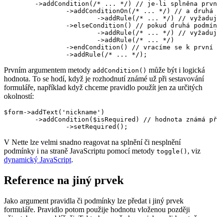
	->addCondition(/* ... */) // je-li splněna první podmínka

		->addConditionOn(/* ... */) // a druhá podmínka na jiném prvku

			->addRule(/* ... */) // vyžaduj toto pravidlo

		->elseCondition() // pokud druhá podmínka splněná není

			->addRule(/* ... */) // vyžaduj tato pravidla

			->addRule(/* ... */)

		->endCondition() // vracíme se k první podmínce

Prvním argumentem metody
může být i logická
addCondition()
hodnota. To se hodí, když je rozhodnutí známé už při sestavování
formuláře, například když chceme pravidlo použít jen za určitých
okolností:
$form->addText('nickname')

	->addCondition($isRequired) // hodnota známá při sestavování formuláře

V Nette lze velmi snadno reagovat na splnění či nesplnění
podmínky i na straně JavaScriptu pomocí metody
, viz
toggle()
dynamický JavaScript
.
Reference na jiný prvek
Jako argument pravidla či podmínky lze předat i jiný prvek
formuláře. Pravidlo potom použije hodnotu vloženou později