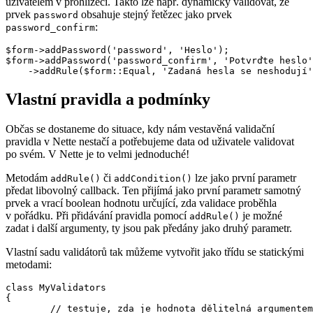
uživatelem v prohlížeči. Takto lze např. dynamicky validovat, že
prvek
obsahuje stejný řetězec jako prvek
password
:
password_confirm
$form->addPassword('password', 'Heslo');

$form->addPassword('password_confirm', 'Potvrďte heslo'
Vlastní pravidla a podmínky
Občas se dostaneme do situace, kdy nám vestavěná validační
pravidla v Nette nestačí a potřebujeme data od uživatele validovat
po svém. V Nette je to velmi jednoduché!
Metodám
či
lze jako první parametr
addRule()
addCondition()
předat libovolný callback. Ten přijímá jako první parametr samotný
prvek a vrací boolean hodnotu určující, zda validace proběhla
v pořádku. Při přidávání pravidla pomocí
je možné
addRule()
zadat i další argumenty, ty jsou pak předány jako druhý parametr.
Vlastní sadu validátorů tak můžeme vytvořit jako třídu se statickými
metodami:
class MyValidators

{

	// testuje, zda je hodnota dělitelná argumentem
