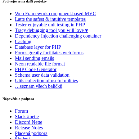
Podívejte se na další projekty
Web Framework
component-based MVC
Latte
the safest & intuitive templates
Tester
enjoyable unit testing in PHP
Tracy
debugging tool you will love ♥
Dependency Injection
challenging container
Caching
Database
layer for PHP
Forms
greatly facilitates web forms
Mail
sending emails
Neon
readable file format
PHP Code Generator
Schema
user data validation
Utils
collection of useful utilities
…seznam všech balíčků
Nápověda a podpora
Forum
Slack #nette
Discord Nette
Release Notes
Placená podpora
Našli jste na této stránce problém?
Školení