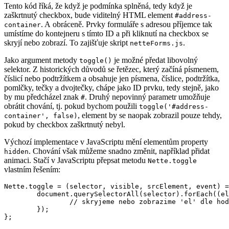
Tento kód říká, že když je podmínka splněná, tedy když je
zaškrtnutý checkbox, bude viditelný HTML element
#address-
. A obráceně. Prvky formuláře s adresou příjemce tak
container
umístíme do kontejneru s tímto ID a při kliknutí na checkbox se
skryjí nebo zobrazí. To zajišťuje skript
.
netteForms.js
Jako argument metody
je možné předat libovolný
toggle()
selektor. Z historických důvodů se řetězec, který začíná písmenem,
číslicí nebo podtržítkem a obsahuje jen písmena, číslice, podtržítka,
pomlčky, tečky a dvojtečky, chápe jako ID prvku, tedy stejně, jako
by mu předcházel znak
. Druhý nepovinný parametr umožňuje
#
obrátit chování, tj. pokud bychom použili
toggle('#address-
, element by se naopak zobrazil pouze tehdy,
container', false)
pokud by checkbox zaškrtnutý nebyl.
Výchozí implementace v JavaScriptu mění elementům property
. Chování však můžeme snadno změnit, například přidat
hidden
animaci. Stačí v JavaScriptu přepsat metodu
Nette.toggle
vlastním řešením:
Nette.toggle = (selector, visible, srcElement, event) =
	document.querySelectorAll(selector).forEach((el) => {

		// skryjeme nebo zobrazime 'el' dle hodnoty 'visible'

	});
