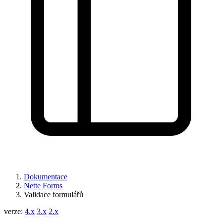
Dokumentace
Nette Forms
Validace formulářů
verze:
4.x
3.x
2.x