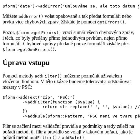
Můžete
volat opakovaně a tak předat formuláři nebo
addError()
prvku více chybových zpráv. Získáte je pomocí
.
getErrors()
Pozor,
vrací sumář všech chybových zpráv,
$form->getErrors()
i těch, co byly předány přímo jednotlivým prvkům, nejen přímo
formuláři. Chybové zprávy předané pouze formuláři získáte přes
.
$form->getOwnErrors()
Úprava vstupu
Pomocí metody
můžeme pozměnit uživatelem
addFilter()
vloženou hodnotu. V této ukázce budeme tolerovat a odstraňovat
mezery v PSČ:
$form->addText('zip', 'PSČ:')

	->addFilter(function ($value) {

		return str_replace(' ', '', $value); // odstraníme mezery z PSČ

	})

Filtr se začlení mezi validační pravidla a podmínky a tedy záleží na
pořadí metod, tj. filtr a pravidlo se volají v takovém pořadí, jako je
pořadí metod
a
.
addFilter()
addRule()