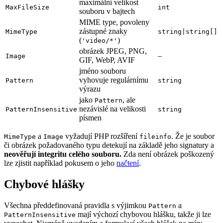
maximální velikost
MaxFileSize
int
souboru v bajtech
MIME type, povoleny
zástupné znaky
MimeType
string|string[]
(
)
'video/*'
obrázek JPEG, PNG,
–
Image
GIF, WebP, AVIF
jméno souboru
vyhovuje regulárnímu
Pattern
string
výrazu
jako
, ale
Pattern
nezávislé na velikosti
PatternInsensitive
string
písmen
a
vyžadují PHP rozšíření
. Že je soubor
MimeType
Image
fileinfo
či obrázek požadovaného typu detekují na základě jeho signatury a
neověřují integritu celého souboru.
Zda není obrázek poškozený
lze zjistit například pokusem o jeho
načtení
.
Chybové hlášky
Všechna předdefinovaná pravidla s výjimkou
a
Pattern
mají výchozí chybovou hlášku, takže ji lze
PatternInsensitive