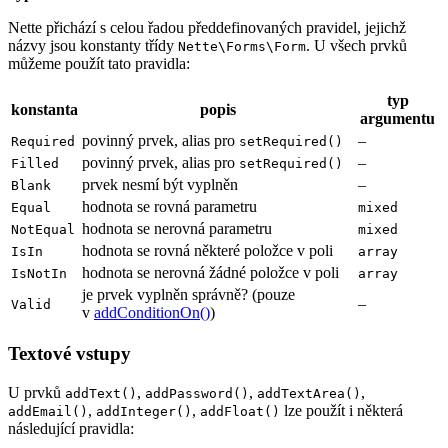
Nette přichází s celou řadou předdefinovaných pravidel, jejichž
názvy jsou konstanty třídy
. U všech prvků
Nette\Forms\Form
můžeme použít tato pravidla:
typ
konstanta
popis
argumentu
povinný prvek, alias pro
–
Required
setRequired()
povinný prvek, alias pro
–
Filled
setRequired()
prvek nesmí být vyplněn
–
Blank
hodnota se rovná parametru
Equal
mixed
hodnota se nerovná parametru
NotEqual
mixed
hodnota se rovná některé položce v poli
IsIn
array
hodnota se nerovná žádné položce v poli
IsNotIn
array
je prvek vyplněn správně? (pouze
–
Valid
v
addConditionOn()
)
Textové vstupy
U prvků
,
,
,
addText()
addPassword()
addTextArea()
,
,
lze použít i některá
addEmail()
addInteger()
addFloat()
následující pravidla: