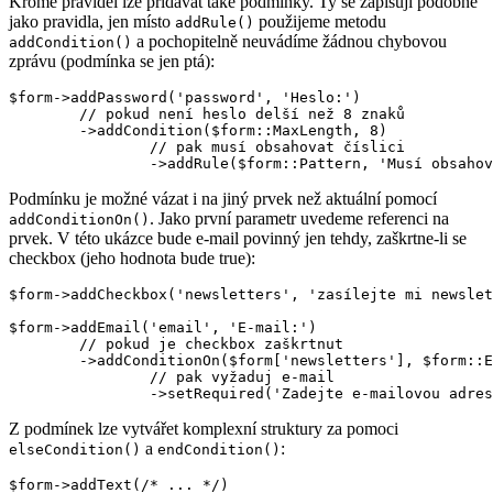
Kromě pravidel lze přidávat také podmínky. Ty se zapisují podobně
jako pravidla, jen místo
použijeme metodu
addRule()
a pochopitelně neuvádíme žádnou chybovou
addCondition()
zprávu (podmínka se jen ptá):
$form->addPassword('password', 'Heslo:')

	// pokud není heslo delší než 8 znaků

	->addCondition($form::MaxLength, 8)

		// pak musí obsahovat číslici

Podmínku je možné vázat i na jiný prvek než aktuální pomocí
. Jako první parametr uvedeme referenci na
addConditionOn()
prvek. V této ukázce bude e-mail povinný jen tehdy, zaškrtne-li se
checkbox (jeho hodnota bude true):
$form->addCheckbox('newsletters', 'zasílejte mi newslet
$form->addEmail('email', 'E-mail:')

	// pokud je checkbox zaškrtnut

	->addConditionOn($form['newsletters'], $form::Equal, true)

		// pak vyžaduj e-mail

Z podmínek lze vytvářet komplexní struktury za pomoci
a
:
elseCondition()
endCondition()
$form->addText(/* ... */)
