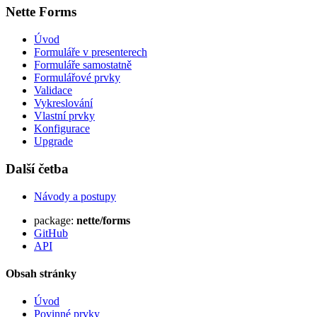
Nette Forms
Úvod
Formuláře v presenterech
Formuláře samostatně
Formulářové prvky
Validace
Vykreslování
Vlastní prvky
Konfigurace
Upgrade
Další četba
Návody a postupy
package:
nette/forms
GitHub
API
Obsah stránky
Úvod
Povinné prvky