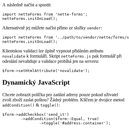
A následně načíst a spustit:
import netteForms from 'nette-forms';

Alternativně jej můžete načíst přímo ze složky
:
vendor
import netteForms from '../path/to/vendor/nette/forms/s
Klientskou validaci lze úplně vypnout přidáním atributu
k formuláři. Skript
pak formulář při
novalidate
netteForms.js
odeslání nevaliduje a validace probíhá jen na serveru:
Dynamický JavaScript
Chcete zobrazit políčka pro zadání adresy pouze pokud uživatel
zvolí zboží zaslat poštou? Žádný problém. Klíčem je dvojice metod
&
:
addCondition()
toggle()
$form->addCheckbox('send_it')

	->addCondition($form::Equal, true)
