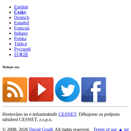
English
Česky
Deutsch
Español
Français
Italiano
Polska
Türkçe
Русский
日本語
Sledujte nás
Hostováno na e-infrastruktuře
CESNET
. Děkujeme za podporu
sdružení CESNET, z.s.p.o.
© 2008, 2026
David Grudl
. All rights reserved.
Terms of use
▲ up