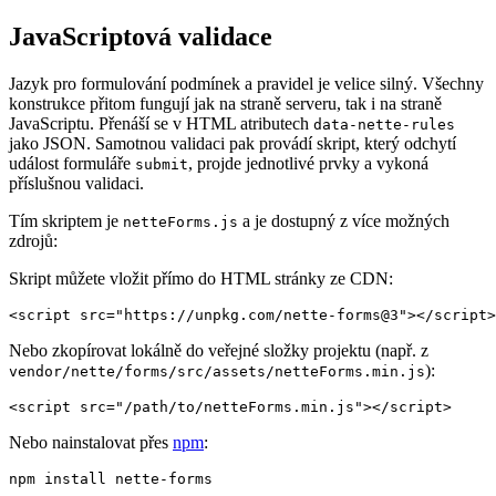
JavaScriptová validace
Jazyk pro formulování podmínek a pravidel je velice silný. Všechny
konstrukce přitom fungují jak na straně serveru, tak i na straně
JavaScriptu. Přenáší se v HTML atributech
data-nette-rules
jako JSON. Samotnou validaci pak provádí skript, který odchytí
událost formuláře
, projde jednotlivé prvky a vykoná
submit
příslušnou validaci.
Tím skriptem je
a je dostupný z více možných
netteForms.js
zdrojů:
Skript můžete vložit přímo do HTML stránky ze CDN:
Nebo zkopírovat lokálně do veřejné složky projektu (např. z
):
vendor/nette/forms/src/assets/netteForms.min.js
Nebo nainstalovat přes
npm
: