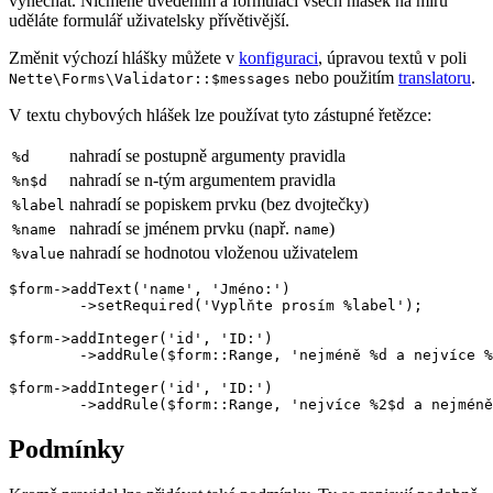
vynechat. Nicméně uvedením a formulací všech hlášek na míru
uděláte formulář uživatelsky přívětivější.
Změnit výchozí hlášky můžete v
konfiguraci
, úpravou textů v poli
nebo použitím
translatoru
.
Nette\Forms\Validator::$messages
V textu chybových hlášek lze používat tyto zástupné řetězce:
nahradí se postupně argumenty pravidla
%d
nahradí se n-tým argumentem pravidla
%n$d
nahradí se popiskem prvku (bez dvojtečky)
%label
nahradí se jménem prvku (např.
)
%name
name
nahradí se hodnotou vloženou uživatelem
%value
$form->addText('name', 'Jméno:')

	->setRequired('Vyplňte prosím %label');

$form->addInteger('id', 'ID:')

	->addRule($form::Range, 'nejméně %d a nejvíce %d', [5, 10]);

$form->addInteger('id', 'ID:')

Podmínky