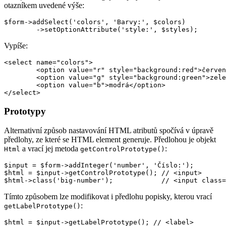
otazníkem uvedené výše:
$form->addSelect('colors', 'Barvy:', $colors)

Vypíše:
<select name="colors">

	<option value="r" style="background:red">červená</option>

	<option value="g" style="background:green">zelená</option>

	<option value="b">modrá</option>

Prototypy
Alternativní způsob nastavování HTML atributů spočívá v úpravě
předlohy, ze které se HTML element generuje. Předlohou je objekt
a vrací jej metoda
:
Html
getControlPrototype()
$input = $form->addInteger('number', 'Číslo:');

$html = $input->getControlPrototype(); // <input>

Tímto způsobem lze modifikovat i předlohu popisky, kterou vrací
:
getLabelPrototype()
$html = $input->getLabelPrototype(); // <label>
