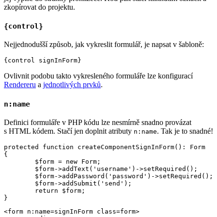
zkopírovat do projektu.
{control}
Nejjednodušší způsob, jak vykreslit formulář, je napsat v šabloně:
Ovlivnit podobu takto vykresleného formuláře lze konfigurací
Rendereru
a
jednotlivých prvků
.
n:name
Definici formuláře v PHP kódu lze nesmírně snadno provázat
s HTML kódem. Stačí jen doplnit atributy
. Tak je to snadné!
n:name
protected function createComponentSignInForm(): Form

{

	$form = new Form;

	$form->addText('username')->setRequired();

	$form->addPassword('password')->setRequired();

	$form->addSubmit('send');

	return $form;

<form n:name=signInForm class=form>
