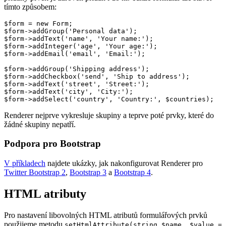
tímto způsobem:
$form = new Form;

$form->addGroup('Personal data');

$form->addText('name', 'Your name:');

$form->addInteger('age', 'Your age:');

$form->addEmail('email', 'Email:');

$form->addGroup('Shipping address');

$form->addCheckbox('send', 'Ship to address');

$form->addText('street', 'Street:');

$form->addText('city', 'City:');

Renderer nejprve vykresluje skupiny a teprve poté prvky, které do
žádné skupiny nepatří.
Podpora pro Bootstrap
V příkladech
najdete ukázky, jak nakonfigurovat Renderer pro
Twitter Bootstrap 2
,
Bootstrap 3
a
Bootstrap 4
.
HTML atributy
Pro nastavení libovolných HTML atributů formulářových prvků
použijeme metodu
setHtmlAttribute(string $name, $value =