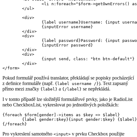
		<li n:foreach="$form->getOwnErrors() as $error">{$error}</li>

	</ul>

	<div>

		{label username}Username: {input username, size: 20, autofocus: true}{/label}

		{inputError username}

	</div>

	<div>

		{label password}Password: {input password}{/label}

		{inputError password}

	</div>

	<div>

		{input send, class: "btn btn-default"}

	</div>

Pokud formulář používá translator, překládají se popisky pocházející
z definice formuláře (např.
). Text zapsaný
{label username /}
přímo mezi značky
a
se nepřekládá.
{label}
{/label}
I v tomto případě lze složitější formulářové prvky, jako je RadioList
nebo CheckboxList, vykreslovat po jednotlivých položkách:
{foreach $form[gender]->items as $key => $label}

	{label gender:$key}{input gender:$key} {$label}{/label}

Pro vykreslení samotného
v prvku Checkbox použijte
<input>