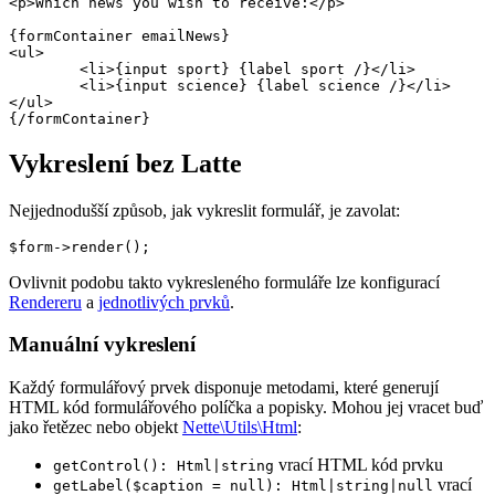
<p>Which news you wish to receive:</p>

{formContainer emailNews}

<ul>

	<li>{input sport} {label sport /}</li>

	<li>{input science} {label science /}</li>

</ul>

Vykreslení bez Latte
Nejjednodušší způsob, jak vykreslit formulář, je zavolat:
Ovlivnit podobu takto vykresleného formuláře lze konfigurací
Rendereru
a
jednotlivých prvků
.
Manuální vykreslení
Každý formulářový prvek disponuje metodami, které generují
HTML kód formulářového políčka a popisky. Mohou jej vracet buď
jako řetězec nebo objekt
Nette\Utils\Html
:
vrací HTML kód prvku
getControl(): Html|string
vrací
getLabel($caption = null): Html|string|null