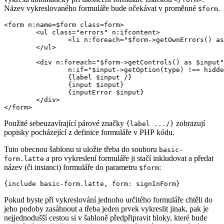
Název vykreslovaného formuláře bude očekávat v proměnné
.
$form
<form n:name=$form class=form>

	<ul class="errors" n:ifcontent>

		<li n:foreach="$form->getOwnErrors() as $error">{$error}</li>

	</ul>

	<div n:foreach="$form->getControls() as $input"

		n:if="$input->getOption(type) !== hidden">

		{label $input /}

		{input $input}

		{inputError $input}

	</div>

Použité sebeuzavírající párové značky
zobrazují
{label .../}
popisky pocházející z definice formuláře v PHP kódu.
Tuto obecnou šablonu si uložte třeba do souboru
basic-
a pro vykreslení formuláře ji stačí inkludovat a předat
form.latte
název (či instanci) formuláře do parametru
:
$form
Pokud byste při vykreslování jednoho určitého formuláře chtěli do
jeho podoby zasáhnout a třeba jeden prvek vykreslit jinak, pak je
nejjednodušší cestou si v šabloně předpřipravit bloky, které bude