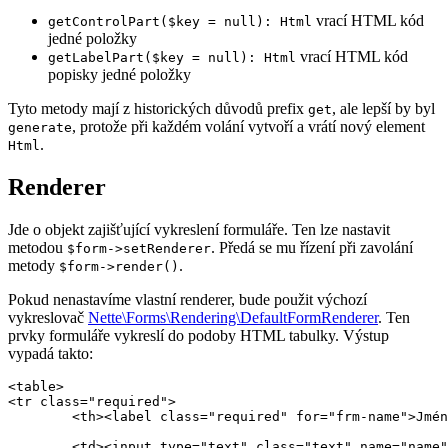
vrací HTML kód
getControlPart($key = null): Html
jedné položky
vrací HTML kód
getLabelPart($key = null): Html
popisky jedné položky
Tyto metody mají z historických důvodů prefix
, ale lepší by byl
get
, protože při každém volání vytvoří a vrátí nový element
generate
.
Html
Renderer
Jde o objekt zajišťující vykreslení formuláře. Ten lze nastavit
metodou
. Předá se mu řízení při zavolání
$form->setRenderer
metody
.
$form->render()
Pokud nenastavíme vlastní renderer, bude použit výchozí
vykreslovač
Nette\Forms\Rendering\DefaultFormRenderer
. Ten
prvky formuláře vykreslí do podoby HTML tabulky. Výstup
vypadá takto:
<table>

<tr class="required">

	<th><label class="required" for="frm-name">Jméno:</label></th>

	<td><input type="text" class="text" name="name" id="frm-name" required value=""></td>
