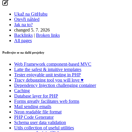
Ukaž na GitHubu
Otevři náhled
Jak na to?
changed 5. 7. 2026
Backlinks
|
Broken links
All pages
Podívejte se na další projekty
Web Framework
component-based MVC
Latte
the safest & intuitive templates
Tester
enjoyable unit testing in PHP
Tracy
debugging tool you will love ♥
Dependency Injection
challenging container
Caching
Database
layer for PHP
Forms
greatly facilitates web forms
Mail
sending emails
Neon
readable file format
PHP Code Generator
Schema
user data validation
Utils
collection of useful utilities