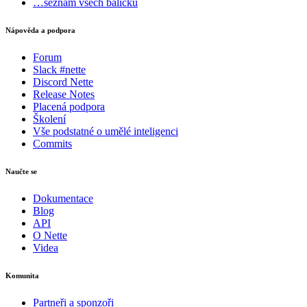
…seznam všech balíčků
Nápověda a podpora
Forum
Slack #nette
Discord Nette
Release Notes
Placená podpora
Školení
Vše podstatné o umělé inteligenci
Commits
Naučte se
Dokumentace
Blog
API
O Nette
Videa
Komunita
Partneři a sponzoři