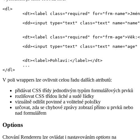
<dl>

	<dt><label class="required" for="frm-name">Jméno:</label></dt>

	<dd><input type="text" class="text" name="name" id="frm-name" required value=""></dd>

	<dt><label class="required" for="frm-age">Věk:</label></dt>

	<dd><input type="text" class="text" name="age" id="frm-age" required value=""></dd>

	<dt><label>Pohlaví:</label></dt>

	...

V poli wrappers lze ovlivnit celou řadu dalších atributů:
přidávat CSS třídy jednotlivým typům formulářových prvků
rozlišovat CSS třídou liché a sudé řádky
vizuálně odlišit povinné a volitelné položky
určovat, zda se chybové zprávy zobrazí přímo u prvků nebo
nad formulářem
Options
Chování Rendereru lze ovládat i nastavováním
options
na