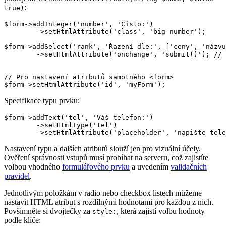
:
true)
$form->addInteger('number', 'Číslo:')

	->setHtmlAttribute('class', 'big-number');

$form->addSelect('rank', 'Řazení dle:', ['ceny', 'názvu
	->setHtmlAttribute('onchange', 'submit()'); // při změně odeslat

// Pro nastavení atributů samotného <form>

Specifikace typu prvku:
$form->addText('tel', 'Váš telefon:')

	->setHtmlType('tel')

Nastavení typu a dalších atributů slouží jen pro vizuální účely.
Ověření správnosti vstupů musí probíhat na serveru, což zajistíte
volbou vhodného
formulářového prvku
a uvedením
validačních
pravidel
.
Jednotlivým položkám v radio nebo checkbox listech můžeme
nastavit HTML atribut s rozdílnými hodnotami pro každou z nich.
Povšimněte si dvojtečky za
, která zajistí volbu hodnoty
style:
podle klíče: