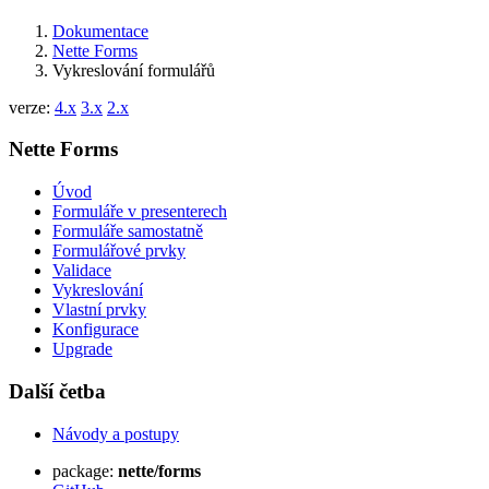
Dokumentace
Nette Forms
Vykreslování formulářů
verze:
4.x
3.x
2.x
Nette Forms
Úvod
Formuláře v presenterech
Formuláře samostatně
Formulářové prvky
Validace
Vykreslování
Vlastní prvky
Konfigurace
Upgrade
Další četba
Návody a postupy
package:
nette/forms