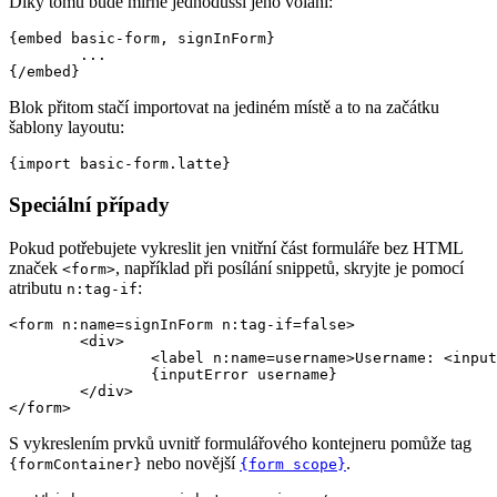
Díky tomu bude mírně jednodušší jeho volání:
{embed basic-form, signInForm}

	...

Blok přitom stačí importovat na jediném místě a to na začátku
šablony layoutu:
Speciální případy
Pokud potřebujete vykreslit jen vnitřní část formuláře bez HTML
značek
, například při posílání snippetů, skryjte je pomocí
<form>
atributu
:
n:tag-if
<form n:name=signInForm n:tag-if=false>

	<div>

		<label n:name=username>Username: <input n:name=username></label>

		{inputError username}

	</div>

S vykreslením prvků uvnitř formulářového kontejneru pomůže tag
nebo novější
.
{formContainer}
{form scope}