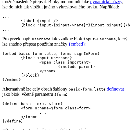
možné následně přepsat. Bloky mohou mít také
dynamické názvy
,
lze do nich tak vložit i jméno vykreslovaného prvku. Například:
...

	{label $input /}

	{block "input-{$input->name}"}{input $input}{/block}

Pro prvek např.
tak vznikne blok
, který
username
input-username
lze snadno přepsat použitím značky
{embed}
:
{embed basic-form.latte, form: signInForm}

	{block input-username}

		<span class=important>

			{include parent}

		</span>

	{/block}

Alternativně lze celý obsah šablony
definovat
basic-form.latte
jako blok, včetně parametru
:
$form
{define basic-form, $form}

	<form n:name=$form class=form>

		...

	</form>
