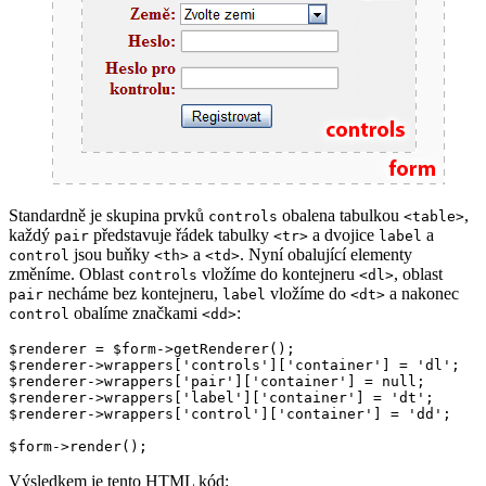
Standardně je skupina prvků
obalena tabulkou
,
controls
<table>
každý
představuje řádek tabulky
a dvojice
a
pair
<tr>
label
jsou buňky
a
. Nyní obalující elementy
control
<th>
<td>
změníme. Oblast
vložíme do kontejneru
, oblast
controls
<dl>
necháme bez kontejneru,
vložíme do
a nakonec
pair
label
<dt>
obalíme značkami
:
control
<dd>
$renderer = $form->getRenderer();

$renderer->wrappers['controls']['container'] = 'dl';

$renderer->wrappers['pair']['container'] = null;

$renderer->wrappers['label']['container'] = 'dt';

$renderer->wrappers['control']['container'] = 'dd';

Výsledkem je tento HTML kód: