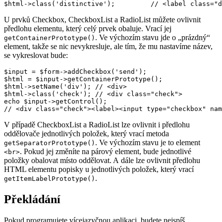
U prvků Checkbox, CheckboxList a RadioList můžete ovlivnit
předlohu elementu, který celý prvek obaluje. Vrací jej
. Ve výchozím stavu jde o „prázdný“
getContainerPrototype()
element, takže se nic nevykresluje, ale tím, že mu nastavíme název,
se vykreslovat bude:
$input = $form->addCheckbox('send');

$html = $input->getContainerPrototype();

$html->setName('div'); // <div>

$html->class('check'); // <div class="check">

echo $input->getControl();

V případě CheckboxList a RadioList lze ovlivnit i předlohu
oddělovače jednotlivých položek, který vrací metoda
. Ve výchozím stavu je to element
getSeparatorPrototype()
. Pokud jej změníte na párový element, bude jednotlivé
<br>
položky obalovat místo oddělovat. A dále lze ovlivnit předlohu
HTML elementu popisky u jednotlivých položek, který vrací
.
getItemLabelPrototype()
Překládání
Pokud programujete vícejazyčnou aplikaci, budete nejspíš