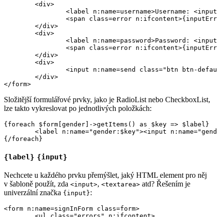
	<div>

		<label n:name=username>Username: <input n:name=username size=20 autofocus></label>

		<span class=error n:ifcontent>{inputError username}</span>

	</div>

	<div>

		<label n:name=password>Password: <input n:name=password></label>

		<span class=error n:ifcontent>{inputError password}</span>

	</div>

	<div>

		<input n:name=send class="btn btn-default">

	</div>

Složitější formulářové prvky, jako je RadioList nebo CheckboxList,
lze takto vykreslovat po jednotlivých položkách:
{foreach $form[gender]->getItems() as $key => $label}

	<label n:name="gender:$key"><input n:name="gender:$key"> {$label}</label>

{label}
{input}
Nechcete u každého prvku přemýšlet, jaký HTML element pro něj
v šabloně použít, zda
,
atd? Řešením je
<input>
<textarea>
univerzální značka
:
{input}
<form n:name=signInForm class=form>

	<ul class="errors" n:ifcontent>
