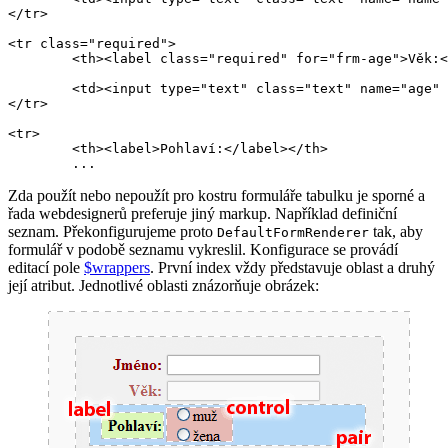
</tr>

<tr class="required">

	<th><label class="required" for="frm-age">Věk:</label></th>

	<td><input type="text" class="text" name="age" id="frm-age" required value=""></td>

</tr>

<tr>

	<th><label>Pohlaví:</label></th>

Zda použít nebo nepoužít pro kostru formuláře tabulku je sporné a
řada webdesignerů preferuje jiný markup. Například definiční
seznam. Překonfigurujeme proto
tak, aby
DefaultFormRenderer
formulář v podobě seznamu vykreslil. Konfigurace se provádí
editací pole
$wrappers
. První index vždy představuje oblast a druhý
její atribut. Jednotlivé oblasti znázorňuje obrázek: