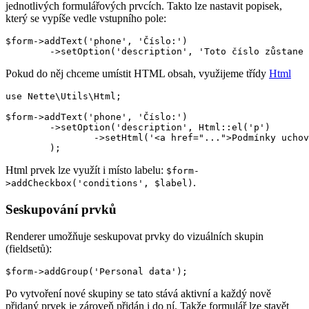
jednotlivých formulářových prvcích. Takto lze nastavit popisek,
který se vypíše vedle vstupního pole:
$form->addText('phone', 'Číslo:')

Pokud do něj chceme umístit HTML obsah, využijeme třídy
Html
use Nette\Utils\Html;

$form->addText('phone', 'Číslo:')

	->setOption('description', Html::el('p')

		->setHtml('<a href="...">Podmínky uchovávání Vašeho čísla</a>')

Html prvek lze využít i místo labelu:
$form-
.
>addCheckbox('conditions', $label)
Seskupování prvků
Renderer umožňuje seskupovat prvky do vizuálních skupin
(fieldsetů):
Po vytvoření nové skupiny se tato stává aktivní a každý nově
přidaný prvek je zároveň přidán i do ní. Takže formulář lze stavět