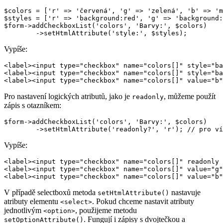
$colors = ['r' => 'červená', 'g' => 'zelená', 'b' => 'm
$styles = ['r' => 'background:red', 'g' => 'background:
$form->addCheckboxList('colors', 'Barvy:', $colors)

Vypíše:
<label><input type="checkbox" name="colors[]" style="ba
<label><input type="checkbox" name="colors[]" style="ba
Pro nastavení logických atributů, jako je
, můžeme použít
readonly
zápis s otazníkem:
$form->addCheckboxList('colors', 'Barvy:', $colors)

Vypíše:
<label><input type="checkbox" name="colors[]" readonly 
<label><input type="checkbox" name="colors[]" value="g"
V případě selectboxů metoda
nastavuje
setHtmlAttribute()
atributy elementu
. Pokud chceme nastavit atributy
<select>
jednotlivým
, použijeme metodu
<option>
. Fungují i zápisy s dvojtečkou a
setOptionAttribute()