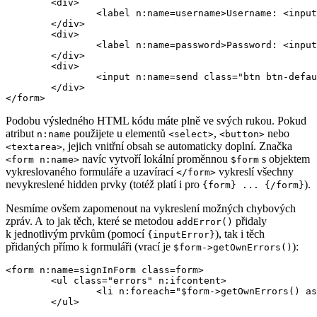
	<div>

		<label n:name=username>Username: <input n:name=username size=20 autofocus></label>

	</div>

	<div>

		<label n:name=password>Password: <input n:name=password></label>

	</div>

	<div>

		<input n:name=send class="btn btn-default">

	</div>

Podobu výsledného HTML kódu máte plně ve svých rukou. Pokud
atribut
použijete u elementů
,
nebo
n:name
<select>
<button>
, jejich vnitřní obsah se automaticky doplní. Značka
<textarea>
navíc vytvoří lokální proměnnou
s objektem
<form n:name>
$form
vykreslovaného formuláře a uzavírací
vykreslí všechny
</form>
nevykreslené hidden prvky (totéž platí i pro
).
{form} ... {/form}
Nesmíme ovšem zapomenout na vykreslení možných chybových
zpráv. A to jak těch, které se metodou
přidaly
addError()
k jednotlivým prvkům (pomocí
), tak i těch
{inputError}
přidaných přímo k formuláři (vrací je
):
$form->getOwnErrors()
<form n:name=signInForm class=form>

	<ul class="errors" n:ifcontent>

		<li n:foreach="$form->getOwnErrors() as $error">{$error}</li>

	</ul>
