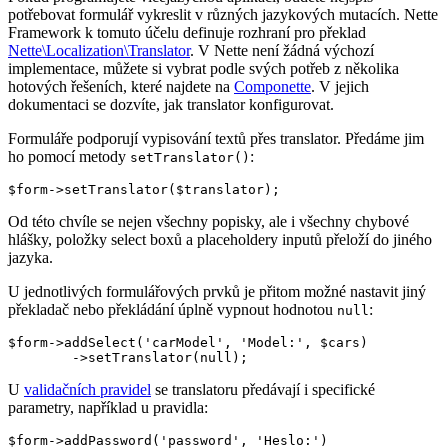
potřebovat formulář vykreslit v různých jazykových mutacích. Nette
Framework k tomuto účelu definuje rozhraní pro překlad
Nette\Localization\Translator
. V Nette není žádná výchozí
implementace, můžete si vybrat podle svých potřeb z několika
hotových řešeních, které najdete na
Componette
. V jejich
dokumentaci se dozvíte, jak translator konfigurovat.
Formuláře podporují vypisování textů přes translator. Předáme jim
ho pomocí metody
:
setTranslator()
Od této chvíle se nejen všechny popisky, ale i všechny chybové
hlášky, položky select boxů a placeholdery inputů přeloží do jiného
jazyka.
U jednotlivých formulářových prvků je přitom možné nastavit jiný
překladač nebo překládání úplně vypnout hodnotou
:
null
$form->addSelect('carModel', 'Model:', $cars)

U
validačních pravidel
se translatoru předávají i specifické
parametry, například u pravidla:
$form->addPassword('password', 'Heslo:')
