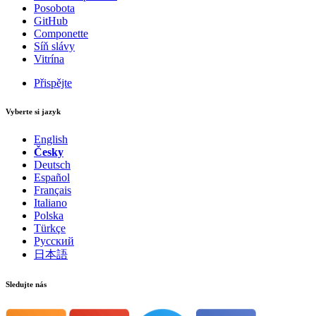
Posobota
GitHub
Componette
Síň slávy
Vitrína
Přispějte
Vyberte si jazyk
English
Česky
Deutsch
Español
Français
Italiano
Polska
Türkçe
Русский
日本語
Našli jste na této stránce problém?
Ukaž na GitHubu
(poté stiskni E pro editaci)
Sledujte nás
Otevři náhled
Nahlásit problém s touto stránkou na GitHubu