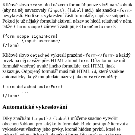
Klíčové slovo
před názvem formulář pouze vloží na zásobník
scope
(aby na něj navazovaly
,
atd.), ale značku
{input}
{label}
<form>
nevykreslí. Hodí se k vykreslení části formuláře, např. ve snippetu.
Pokud je už nějaký formulář aktivní, název se hledá relativně v něm,
takže
zároveň zastupuje
:
{form scope}
{formContainer}
{form scope signInForm}

	{input username}

Klíčové slovo
vykreslí prázdné
a každý
detached
<form></form>
prvek na něj naváže přes HTML atribut
. Díky tomu lze mít
form
formulář vnořený uvnitř jiného formuláře, což HTML jinak
zakazuje. Odpojený formulář musí mít HTML
, které vznikne
id
automaticky, když mu předáte název (jako
níže):
outerForm
{form detached outerForm}

	...

Automatické vykreslování
Díky značkám
a
můžeme snadno vytvořit
{input}
{label}
obecnou šablonu pro jakýkoliv formulář. Bude postupně iterovat a
vykreslovat všechny jeho prvky, kromě hidden prvků, které se
vykreslí automaticky při ukončení formuláře značkou
.
</form>