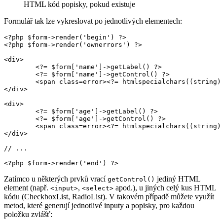
HTML kód popisky, pokud existuje
Formulář tak lze vykreslovat po jednotlivých elementech:
<?php $form->render('begin') ?>

<?php $form->render('ownerrors') ?>

<div>

	<?= $form['name']->getLabel() ?>

	<?= $form['name']->getControl() ?>

	<span class=error><?= htmlspecialchars((string) $form['name']->getError()) ?></span>

</div>

<div>

	<?= $form['age']->getLabel() ?>

	<?= $form['age']->getControl() ?>

	<span class=error><?= htmlspecialchars((string) $form['age']->getError()) ?></span>

</div>

// ...

Zatímco u některých prvků vrací
jediný HTML
getControl()
element (např.
,
apod.), u jiných celý kus HTML
<input>
<select>
kódu (CheckboxList, RadioList). V takovém případě můžete využít
metod, které generují jednotlivé inputy a popisky, pro každou
položku zvlášť: