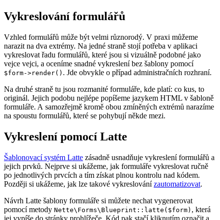
Vykreslování formulářů
Vzhled formulářů může být velmi různorodý. V praxi můžeme
narazit na dva extrémy. Na jedné straně stojí potřeba v aplikaci
vykreslovat řadu formulářů, které jsou si vizuálně podobné jako
vejce vejci, a oceníme snadné vykreslení bez šablony pomocí
. Jde obvykle o případ administračních rozhraní.
$form->render()
Na druhé straně tu jsou rozmanité formuláře, kde platí: co kus, to
originál. Jejich podobu nejlépe popíšeme jazykem HTML v šabloně
formuláře. A samozřejmě kromě obou zmíněných extrémů narazíme
na spoustu formulářů, které se pohybují někde mezi.
Vykreslení pomocí Latte
Šablonovací systém Latte
zásadně usnadňuje vykreslení formulářů a
jejich prvků. Nejprve si ukážeme, jak formuláře vykreslovat ručně
po jednotlivých prvcích a tím získat plnou kontrolu nad kódem.
Později si ukážeme, jak lze takové vykreslování
zautomatizovat
.
Návrh Latte šablony formuláře si můžete nechat vygenerovat
pomocí metody
, která
Nette\Forms\Blueprint::latte($form)
jej vypíše do stránky prohlížeče. Kód pak stačí kliknutím označit a