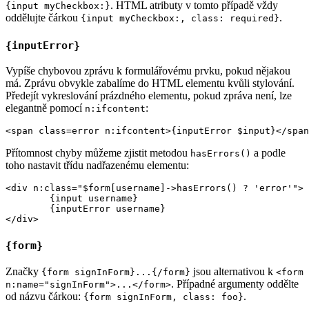
. HTML atributy v tomto případě vždy
{input myCheckbox:}
oddělujte čárkou
.
{input myCheckbox:, class: required}
{inputError}
Vypíše chybovou zprávu k formulářovému prvku, pokud nějakou
má. Zprávu obvykle zabalíme do HTML elementu kvůli stylování.
Předejít vykreslování prázdného elementu, pokud zpráva není, lze
elegantně pomocí
:
n:ifcontent
Přítomnost chyby můžeme zjistit metodou
a podle
hasErrors()
toho nastavit třídu nadřazenému elementu:
<div n:class="$form[username]->hasErrors() ? 'error'">

	{input username}

	{inputError username}

{form}
Značky
jsou alternativou k
{form signInForm}...{/form}
<form
. Případné argumenty oddělte
n:name="signInForm">...</form>
od názvu čárkou:
.
{form signInForm, class: foo}