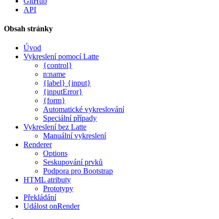
GitHub
API
Obsah stránky
Úvod
Vykreslení pomocí Latte
{control}
n:name
{label} {input}
{inputError}
{form}
Automatické vykreslování
Speciální případy
Vykreslení bez Latte
Manuální vykreslení
Renderer
Options
Seskupování prvků
Podpora pro Bootstrap
HTML atributy
Prototypy
Překládání
Událost onRender