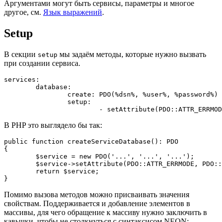
Аргументами могут быть сервисы, параметры и многое
другое, см.
Язык выражений
.
Setup
В секции
мы задаём методы, которые нужно вызвать
setup
при создании сервиса.
services:

	database:

		create: PDO(%dsn%, %user%, %password%)

		setup:

В PHP это выглядело бы так:
public function createServiceDatabase(): PDO

{

	$service = new PDO('...', '...', '...');

	$service->setAttribute(PDO::ATTR_ERRMODE, PDO::ERRMODE_EXCEPTION);

	return $service;

Помимо вызова методов можно присваивать значения
свойствам. Поддерживается и добавление элементов в
массивы, для чего обращение к массиву нужно заключить в
кавычки, чтобы не столкнуться с синтаксисом NEON: