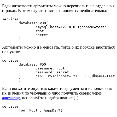
Ради читаемости аргументы можно перечислить на отдельных
строках. В этом случае запятые становятся необязательны:
services:

	database: PDO(

		'mysql:host=127.0.0.1;dbname=test'

		root

		secret

Аргументы можно и именовать, тогда о их порядке заботиться
не нужно:
services:

	database: PDO(

		username: root

		password: secret

		dsn: 'mysql:host=127.0.0.1;dbname=test'

Если вы хотите опустить какие-то аргументы и использовать
их значения по умолчанию либо получить сервис через
autowiring
, используйте подчёркивание (
):
_
services:
