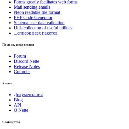
Forms
greatly facilitates web forms
Mail
sending emails
Neon
readable file format
PHP Code Generator
Schema
user data validation
Utils
collection of useful utilities
...список всех пакетов
Помощь и поддержка
Forum
Вы нашли проблему на этой странице?
Discord Nette
Release Notes
Показать на GitHub
(затем нажмите E для редактирования)
Commits
Открыть предпросмотр
Сообщить о проблеме с этой страницей на GitHub
Узнать
Документация
Blog
API
О Nette
Сообщество