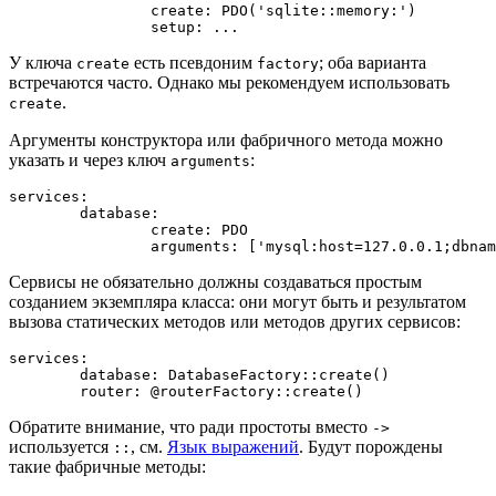
		create: PDO('sqlite::memory:')

У ключа
есть псевдоним
; оба варианта
create
factory
встречаются часто. Однако мы рекомендуем использовать
.
create
Аргументы конструктора или фабричного метода можно
указать и через ключ
:
arguments
services:

	database:

		create: PDO

Сервисы не обязательно должны создаваться простым
созданием экземпляра класса: они могут быть и результатом
вызова статических методов или методов других сервисов:
services:

	database: DatabaseFactory::create()

Обратите внимание, что ради простоты вместо
->
используется
, см.
Язык выражений
. Будут порождены
::
такие фабричные методы: