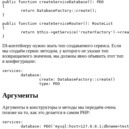
public function createServiceDatabase(): PDO

{

	return DatabaseFactory::create();

}

public function createServiceRouter(): RouteList

{

	return $this->getService('routerFactory')->create();

DI-контейнеру нужно знать тип создаваемого сервиса. Если
мы создаём сервис методом, у которого не указан тип
возвращаемого значения, мы должны явно объявить этот тип
в конфигурации:
services:

	database:

		create: DatabaseFactory::create()

Аргументы
Аргументы в конструкторы и методы мы передаём очень
похоже на то, как это делается в самом PHP:
services:
