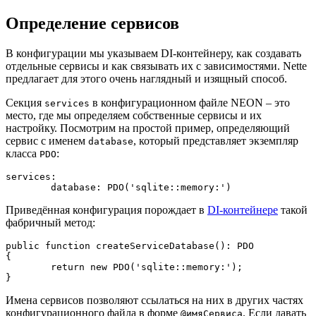
Определение сервисов
В конфигурации мы указываем DI-контейнеру, как создавать
отдельные сервисы и как связывать их с зависимостями. Nette
предлагает для этого очень наглядный и изящный способ.
Секция
в конфигурационном файле NEON – это
services
место, где мы определяем собственные сервисы и их
настройку. Посмотрим на простой пример, определяющий
сервис с именем
, который представляет экземпляр
database
класса
:
PDO
services:

Приведённая конфигурация порождает в
DI-контейнере
такой
фабричный метод:
public function createServiceDatabase(): PDO

{

	return new PDO('sqlite::memory:');

Имена сервисов позволяют ссылаться на них в других частях
конфигурационного файла в форме
. Если давать
@имяСервиса