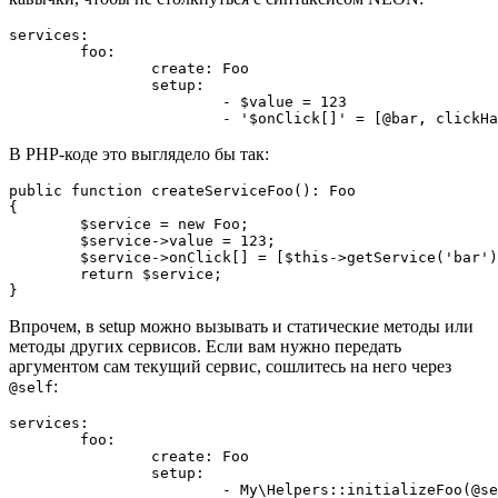
services:

	foo:

		create: Foo

		setup:

			- $value = 123

В PHP-коде это выглядело бы так:
public function createServiceFoo(): Foo

{

	$service = new Foo;

	$service->value = 123;

	$service->onClick[] = [$this->getService('bar'), 'clickHandler'];

	return $service;

Впрочем, в setup можно вызывать и статические методы или
методы других сервисов. Если вам нужно передать
аргументом сам текущий сервис, сошлитесь на него через
:
@self
services:

	foo:

		create: Foo

		setup:

			- My\Helpers::initializeFoo(@self)
