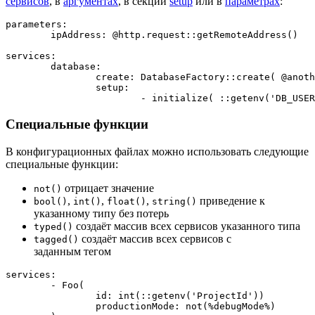
сервисов
, в
аргументах
, в секции
setup
или в
параметрах
:
parameters:

	ipAddress: @http.request::getRemoteAddress()

services:

	database:

		create: DatabaseFactory::create( @anotherService::getDsn() )

		setup:

Специальные функции
В конфигурационных файлах можно использовать следующие
специальные функции:
отрицает значение
not()
,
,
,
приведение к
bool()
int()
float()
string()
указанному типу без потерь
создаёт массив всех сервисов указанного типа
typed()
создаёт массив всех сервисов с
tagged()
заданным тегом
services:

	- Foo(

		id: int(::getenv('ProjectId'))

		productionMode: not(%debugMode%)
