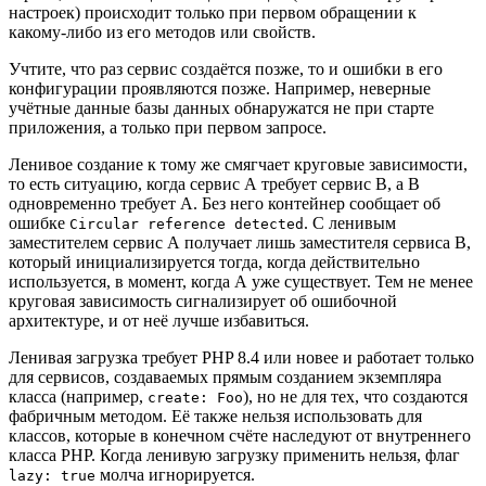
настроек) происходит только при первом обращении к
какому-либо из его методов или свойств.
Учтите, что раз сервис создаётся позже, то и ошибки в его
конфигурации проявляются позже. Например, неверные
учётные данные базы данных обнаружатся не при старте
приложения, а только при первом запросе.
Ленивое создание к тому же смягчает круговые зависимости,
то есть ситуацию, когда сервис A требует сервис B, а B
одновременно требует A. Без него контейнер сообщает об
ошибке
. С ленивым
Circular reference detected
заместителем сервис A получает лишь заместителя сервиса B,
который инициализируется тогда, когда действительно
используется, в момент, когда A уже существует. Тем не менее
круговая зависимость сигнализирует об ошибочной
архитектуре, и от неё лучше избавиться.
Ленивая загрузка требует PHP 8.4 или новее и работает только
для сервисов, создаваемых прямым созданием экземпляра
класса (например,
), но не для тех, что создаются
create: Foo
фабричным методом. Её также нельзя использовать для
классов, которые в конечном счёте наследуют от внутреннего
класса PHP. Когда ленивую загрузку применить нельзя, флаг
молча игнорируется.
lazy: true