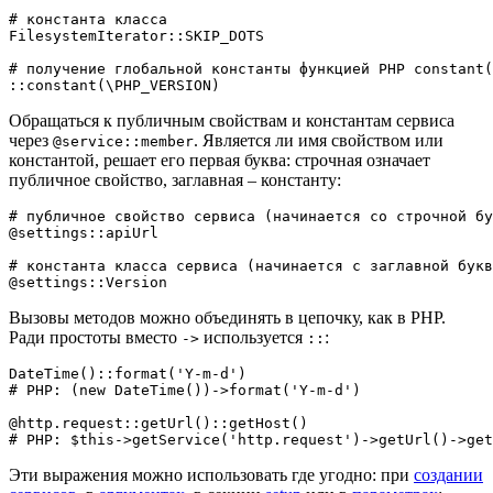
# константа класса

FilesystemIterator::SKIP_DOTS

# получение глобальной константы функцией PHP constant(
Обращаться к публичным свойствам и константам сервиса
через
. Является ли имя свойством или
@service::member
константой, решает его первая буква: строчная означает
публичное свойство, заглавная – константу:
# публичное свойство сервиса (начинается со строчной бу
@settings::apiUrl

# константа класса сервиса (начинается с заглавной букв
Вызовы методов можно объединять в цепочку, как в PHP.
Ради простоты вместо
используется
:
->
::
DateTime()::format('Y-m-d')

# PHP: (new DateTime())->format('Y-m-d')

@http.request::getUrl()::getHost()

Эти выражения можно использовать где угодно: при
создании