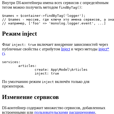
Внутри DI-контейнера имена всех сервисов с определённым
тегом можно получить методом
:
findByTag()
$names = $container->findByTag('logger');

// $names - массив, где ключи это имена сервисов, а зна
Режим inject
Флаг
включает внедрение зависимостей через
inject: true
публичные свойства с атрибутом
Inject
и через методы
inject*
()
.
services:

	articles:

		create: App\Model\Articles

По умолчанию режим
включён только для
inject
презентеров.
Изменение сервисов
DI-контейнер содержит множество сервисов, добавленных
встроенными или
пользовательскими расширениями
.