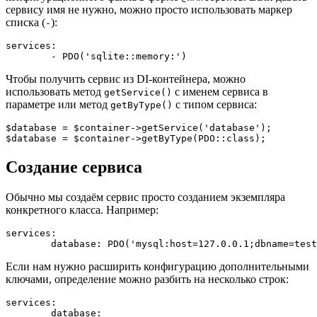
сервису имя не нужно, можно просто использовать маркер
списка (
):
-
services:

Чтобы получить сервис из DI-контейнера, можно
использовать метод
с именем сервиса в
getService()
параметре или метод
с типом сервиса:
getByType()
$database = $container->getService('database');

Создание сервиса
Обычно мы создаём сервис просто созданием экземпляра
конкретного класса. Например:
services:

Если нам нужно расширить конфигурацию дополнительными
ключами, определение можно разбить на несколько строк:
services:

	database:
