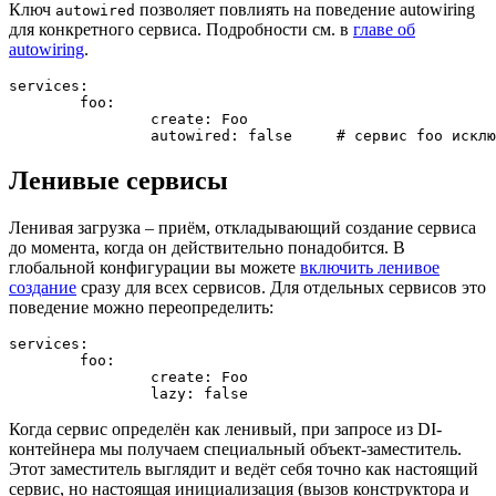
Ключ
позволяет повлиять на поведение autowiring
autowired
для конкретного сервиса. Подробности см. в
главе об
autowiring
.
services:

	foo:

		create: Foo

Ленивые сервисы
Ленивая загрузка – приём, откладывающий создание сервиса
до момента, когда он действительно понадобится. В
глобальной конфигурации вы можете
включить ленивое
создание
сразу для всех сервисов. Для отдельных сервисов это
поведение можно переопределить:
services:

	foo:

		create: Foo

Когда сервис определён как ленивый, при запросе из DI-
контейнера мы получаем специальный объект-заместитель.
Этот заместитель выглядит и ведёт себя точно как настоящий
сервис, но настоящая инициализация (вызов конструктора и