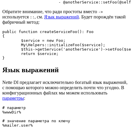
Обратите внимание, что ради простоты вместо
->
используется
, см.
Язык выражений
. Будет порождён такой
::
фабричный метод:
public function createServiceFoo(): Foo

{

	$service = new Foo;

	My\Helpers::initializeFoo($service);

	$this->getService('anotherService')->setFoo($service);

	return $service;

Язык выражений
Nette DI предлагает исключительно богатый язык выражений,
с помощью которого можно определить почти что угодно. В
конфигурационных файлах мы можем использовать
параметры
:
# параметр

%wwwDir%

# значение параметра по ключу

%mailer.user%
