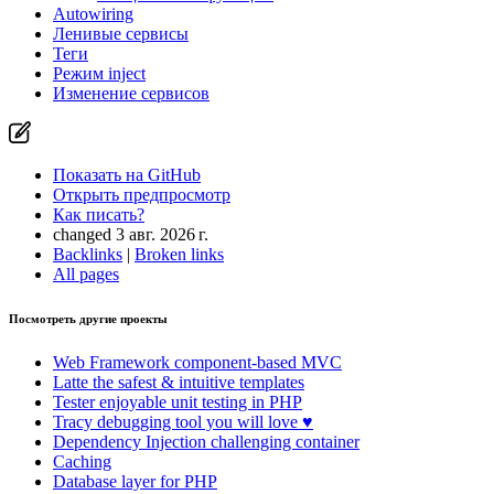
Autowiring
Ленивые сервисы
Теги
Режим inject
Изменение сервисов
Показать на GitHub
Открыть предпросмотр
Как писать?
changed 3 авг. 2026 г.
Backlinks
|
Broken links
All pages
Посмотреть другие проекты
Web Framework
component-based MVC
Latte
the safest & intuitive templates
Tester
enjoyable unit testing in PHP
Tracy
debugging tool you will love ♥
Dependency Injection
challenging container
Caching
Database
layer for PHP