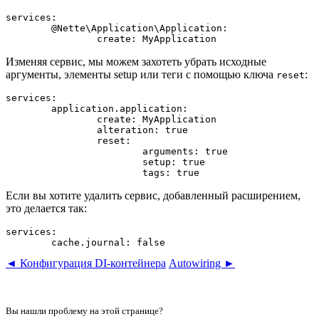
services:

	@Nette\Application\Application:

Изменяя сервис, мы можем захотеть убрать исходные
аргументы, элементы setup или теги с помощью ключа
:
reset
services:

	application.application:

		create: MyApplication

		alteration: true

		reset:

			arguments: true

			setup: true

Если вы хотите удалить сервис, добавленный расширением,
это делается так:
services:

◄ Конфигурация DI-контейнера
Autowiring ►