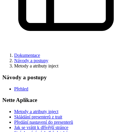
Našli jste na této stránce problém?
Ukaž na GitHubu
(poté stiskni E pro editaci)
Otevři náhled
Nahlásit problém s touto stránkou na GitHubu
Dokumentace
Návody a postupy
Metody a atributy inject
Návody a postupy
Přehled
Nette Aplikace
Metody a atributy inject
Skládání presenterů z trait
Předání nastavení do presenterů
Jak se vrátit k dřívější stránce