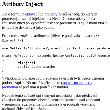
Atributy
Inject
Jde o formu
injektování do property
. Stačí označit, do kterých
proměnných se má injektovat, a Nette DI automaticky předá
závislosti hned po vytvoření instance presenteru. Aby je mohl vložit,
je nutné je deklarovat jako public.
Properties označíme atributem: (dříve se používala anotace
/**
)
@inject */
use Nette\DI\Attributes\Inject;  // tento řádek je důle
class MyPresenter extends Nette\Application\UI\Presente
{

	#[Inject]

	public Cache $cache;

Výhodou tohoto způsobu předávání závislostí byla velice úsporná
podoba zápisu. Nicméně s příchodem
constructor property
promotion
se jeví snazší použít konstruktor.
Naopak tento způsob trpí stejnými nedostatky, jako předávání
závislosti do properties obecně: nemáme kontrolu nad změnami
v proměnné a zároveň se proměnná stává součástí veřejného
rozhraní třídy, což je nežádoucí.