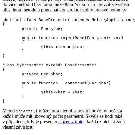
do více metod. Díky tomu může
převzít závislosti
BasePresenter
přes jinou metodu a ponechat konstruktor volný pro své potomky:
abstract class BasePresenter extends Nette\Application\
{

	private Foo $foo;

	public function injectBase(Foo $foo): void

	{

		$this->foo = $foo;

	}

}

class MyPresenter extends BasePresenter

{

	private Bar $bar;

	public function __construct(Bar $bar)

	{

		$this->bar = $bar;

	}

Metod
může presenter obsahovat libovolný počet a
inject*()
každá může mít libovolný počet parametrů. Skvěle se hodí také
v případech, kdy je presenter
složen z trait
a každá z nich si žádá
vlastní závislost.