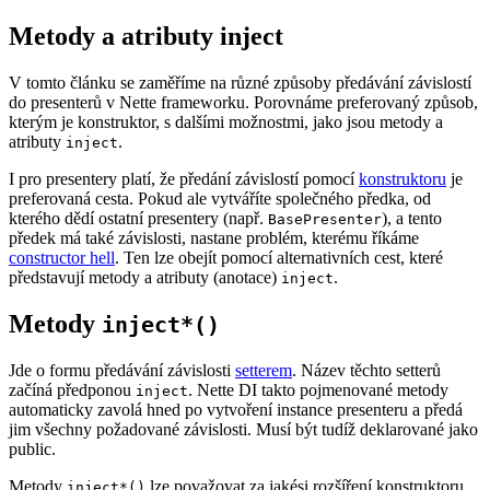
Metody a atributy inject
V tomto článku se zaměříme na různé způsoby předávání závislostí
do presenterů v Nette frameworku. Porovnáme preferovaný způsob,
kterým je konstruktor, s dalšími možnostmi, jako jsou metody a
atributy
.
inject
I pro presentery platí, že předání závislostí pomocí
konstruktoru
je
preferovaná cesta. Pokud ale vytváříte společného předka, od
kterého dědí ostatní presentery (např.
), a tento
BasePresenter
předek má také závislosti, nastane problém, kterému říkáme
constructor hell
. Ten lze obejít pomocí alternativních cest, které
představují metody a atributy (anotace)
.
inject
Metody
inject*()
Jde o formu předávání závislosti
setterem
. Název těchto setterů
začíná předponou
. Nette DI takto pojmenované metody
inject
automaticky zavolá hned po vytvoření instance presenteru a předá
jim všechny požadované závislosti. Musí být tudíž deklarované jako
public.
Metody
lze považovat za jakési rozšíření konstruktoru
inject*()