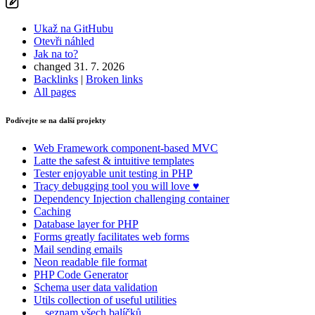
Ukaž na GitHubu
Otevři náhled
Jak na to?
changed 31. 7. 2026
Backlinks
|
Broken links
All pages
Podívejte se na další projekty
Web Framework
component-based MVC
Latte
the safest & intuitive templates
Tester
enjoyable unit testing in PHP
Tracy
debugging tool you will love ♥
Dependency Injection
challenging container
Caching
Database
layer for PHP
Forms
greatly facilitates web forms
Mail
sending emails
Neon
readable file format
PHP Code Generator
Schema
user data validation
Utils
collection of useful utilities
…seznam všech balíčků