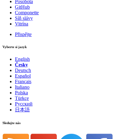
Posobota
GitHub
Componette
Síň slávy
Vitrína
Přispějte
Vyberte si jazyk
English
Česky
Deutsch
Español
Français
Italiano
Polska
Türkçe
Русский
日本語
Sledujte nás