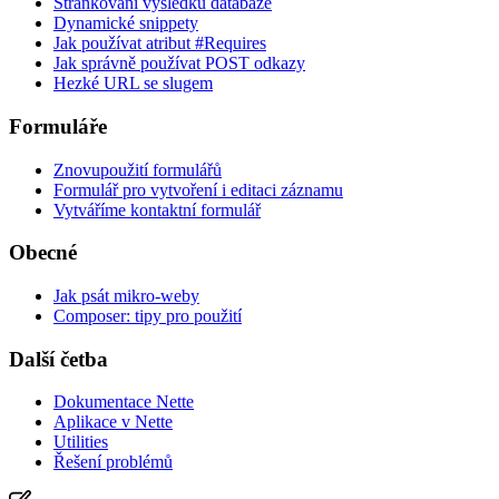
Stránkování výsledků databáze
Dynamické snippety
Jak používat atribut #Requires
Jak správně používat POST odkazy
Hezké URL se slugem
Formuláře
Znovupoužití formulářů
Formulář pro vytvoření i editaci záznamu
Vytváříme kontaktní formulář
Obecné
Jak psát mikro-weby
Composer: tipy pro použití
Další četba
Dokumentace Nette
Aplikace v Nette
Utilities
Řešení problémů