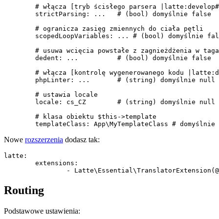
	# włącza [tryb ścisłego parsera |latte:develop#strict mode]

	strictParsing: ...   # (bool) domyślnie false

	# ogranicza zasięg zmiennych do ciała pętli

	scopedLoopVariables: ... # (bool) domyślnie false

	# usuwa wcięcia powstałe z zagnieżdżenia w tagach parzystych

	dedent: ...          # (bool) domyślnie false

	# włącza [kontrolę wygenerowanego kodu |latte:develop#Checking Generated Code]

	phpLinter: ...       # (string) domyślnie null

	# ustawia locale

	locale: cs_CZ        # (string) domyślnie null

	# klasa obiektu $this->template

Nowe
rozszerzenia
dodasz tak:
latte:

	extensions:

Routing
Podstawowe ustawienia: