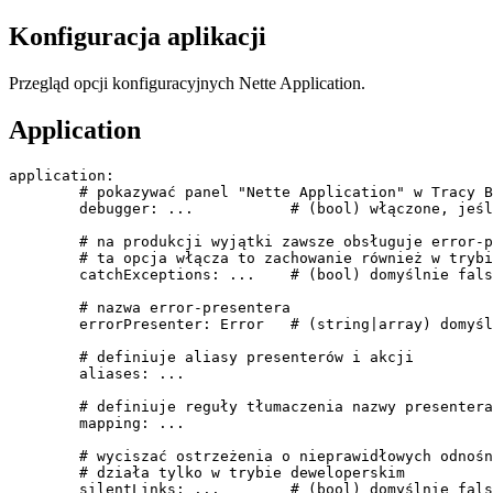
Konfiguracja aplikacji
Przegląd opcji konfiguracyjnych Nette Application.
Application
application:

	# pokazywać panel "Nette Application" w Tracy BlueScreen?

	debugger: ...           # (bool) włączone, jeśli Tracy jest dostępne

	# na produkcji wyjątki zawsze obsługuje error-presenter;

	# ta opcja włącza to zachowanie również w trybie deweloperskim

	catchExceptions: ...    # (bool) domyślnie false - czyli wyłączone w dev, na produkcji zawsze włączone

	# nazwa error-presentera

	errorPresenter: Error   # (string|array) domyślnie 'Nette:Error'

	# definiuje aliasy presenterów i akcji

	aliases: ...

	# definiuje reguły tłumaczenia nazwy presentera na klasę

	mapping: ...

	# wyciszać ostrzeżenia o nieprawidłowych odnośnikach?

	# działa tylko w trybie deweloperskim
