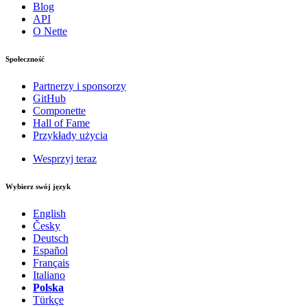
Blog
API
O Nette
Społeczność
Partnerzy i sponsorzy
GitHub
Componette
Hall of Fame
Przykłady użycia
Wesprzyj teraz
Wybierz swój język
English
Česky
Deutsch
Español
Français
Italiano
Polska
Türkçe