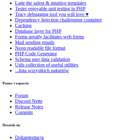
Latte
the safest & intuitive templates
Tester
enjoyable unit testing in PHP
Tracy
debugging tool you will love ♥
Dependency Injection
challenging container
Caching
Database
layer for PHP
Forms
greatly facilitates web forms
Mail
sending emails
Neon
readable file format
PHP Code Generator
Schema
user data validation
Utils
collection of useful utilities
...lista wszystkich pakietów
Pomoc i wsparcie
Forum
Discord Nette
Release Notes
Commits
Dowiedz się
Dokumentacja