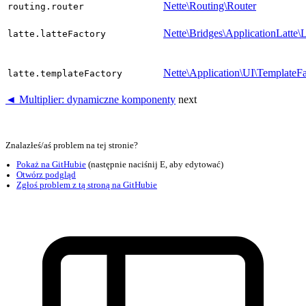
Nette\Routing\Router
routing.router
Nette\Bridges\ApplicationLatte\
latte.latteFactory
Nette\Application\UI\TemplateF
latte.templateFactory
◄ Multiplier: dynamiczne komponenty
next