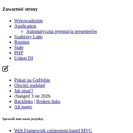
Zawartość strony
Wprowadzenie
Application
Automatyczna rejestracja presenterów
Szablony Latte
Routing
Stałe
PHP
Usługi DI
Pokaż na GitHubie
Otwórz podgląd
Jak pisać?
changed 3 sie 2026
Backlinks
|
Broken links
All pages
Sprawdź inne nasze projekty
Web Framework
component-based MVC