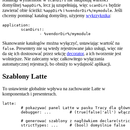
scanDirs
domyślnej
, lecz ją uzupełniają, więc
będzie
%appDir%
scanDirs
zawierać obie ścieżki:
i
. Jeśli
%appDir%
%vendorDir%/mymodule
chcemy pominąć katalog domyślny, użyjemy
wykrzyknika
:
application:

	scanDirs!:

Skanowanie katalogów można wyłączyć, ustawiając wartość na
. Presentery nie są wtedy rejestrowane jako usługi, więc nie
false
da się ich dostosować przez sekcję
decorator
, a ich tworzenie jest
wolniejsze. Nie zalecamy więc całkowitego wyłączania
automatycznej rejestracji, bo obniży to wydajność aplikacji.
Szablony Latte
To ustawienie globalnie wpływa na zachowanie Latte w
komponentach i presenterach.
latte:

	# pokazywać panel Latte w pasku Tracy dla głównego szablonu (true), czy dla wszystkich komponentów (all)?

	debugger: ...        # (true|false|'all') włączone, jeśli Tracy jest dostępne (tylko w trybie debug)

	# generować szablony z nagłówkiem declare(strict_types=1)

	strictTypes: ...     # (bool) domyślnie false
