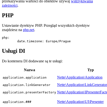
przekazywania wartości do obiektów używaj
wstrzykiwania
zależności
.
PHP
Ustawianie dyrektyw PHP. Przegląd wszystkich dyrektyw
znajdziesz na
php.net
.
php:

Usługi DI
Do kontenera DI dodawane są te usługi:
Nazwa
Typ
Nette\Application\Application
application.application
Nette\Application\LinkGenerator
application.linkGenerator
Nette\Application\IPresenterFact
application.presenterFactory
Nette\Application\UI\Presenter
application.###