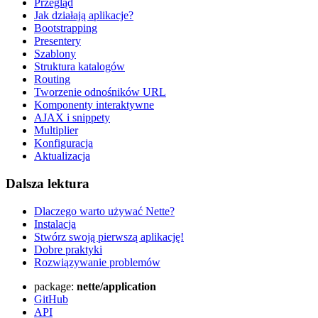
Przegląd
Jak działają aplikacje?
Bootstrapping
Presentery
Szablony
Struktura katalogów
Routing
Tworzenie odnośników URL
Komponenty interaktywne
Znalazłeś/aś problem na tej stronie?
AJAX i snippety
Multiplier
Pokaż na GitHubie
(następnie naciśnij E, aby edytować)
Konfiguracja
Otwórz podgląd
Aktualizacja
Zgłoś problem z tą stroną na GitHubie
Dalsza lektura
Dlaczego warto używać Nette?
Instalacja
Stwórz swoją pierwszą aplikację!
Dobre praktyki
Rozwiązywanie problemów
package:
nette/application
GitHub
API