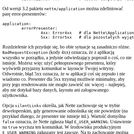
Od wersji 3.2 pakietu
można zdefiniować
nette/application
parę error-presenterów:
application:

	errorPresenter:

		4xx: Error4xx   # dla Nette\Application\BadRequestException

Rozdzielenie ich przydaje się, bo obie sytuacje są zasadniczo różne.
(kody 4xx) oznacza, że z aplikacją
BadRequestException
wszystko w porządku, a jedynie odwiedzający poprosił o coś, co nie
istnieje. Możesz więc użyć pełnoprawnego presentera, który
wyświetli przyjazny komunikat w layoucie Twojej witryny.
Odwrotnie, błąd 5xx oznacza, że w aplikacji coś się zepsuło i nie
wiadomo co. Presenter dla 5xx trzymaj możliwie minimalny, aby
przy jego renderowaniu nie mogło zawieść nic więcej – najlepiej,
aby nie dotykał bazy danych, layoutu ani zalogowanego
użytkownika.
Opcja
określa, jak Nette zachowuje się w trybie
silentLinks
deweloperskim, gdy generowanie odnośnika się nie powiedzie (na
przykład dlatego, że presenter nie istnieje itd.). Wartość domyślna
oznacza, że Nette zgłasza błąd
. Ustawienie
false
E_USER_WARNING
na
wycisza ten komunikat. W środowisku produkcyjnym
true
zgłaszany jest zawsze. Na to zachowanie można
E_USER_WARNING