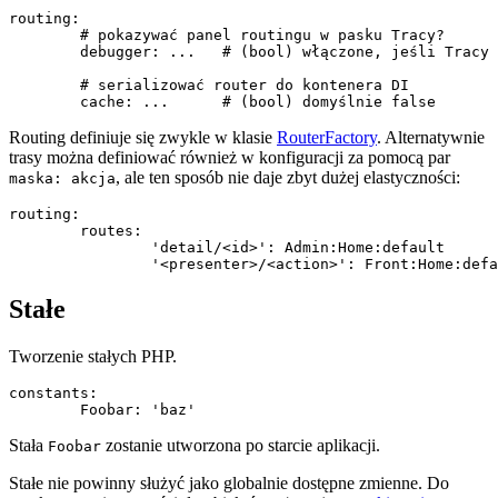
routing:

	# pokazywać panel routingu w pasku Tracy?

	debugger: ...   # (bool) włączone, jeśli Tracy jest dostępne (tylko w trybie debug)

	# serializować router do kontenera DI

Routing definiuje się zwykle w klasie
RouterFactory
. Alternatywnie
trasy można definiować również w konfiguracji za pomocą par
, ale ten sposób nie daje zbyt dużej elastyczności:
maska: akcja
routing:

	routes:

		'detail/<id>': Admin:Home:default

Stałe
Tworzenie stałych PHP.
constants:

Stała
zostanie utworzona po starcie aplikacji.
Foobar
Stałe nie powinny służyć jako globalnie dostępne zmienne. Do