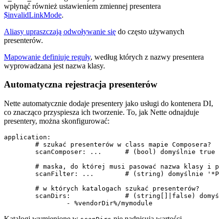
wpłynąć również ustawieniem zmiennej presentera
$invalidLinkMode
.
Aliasy upraszczają odwoływanie się
do często używanych
presenterów.
Mapowanie definiuje reguły
, według których z nazwy presentera
wyprowadzana jest nazwa klasy.
Automatyczna rejestracja presenterów
Nette automatycznie dodaje presentery jako usługi do kontenera DI,
co znacząco przyspiesza ich tworzenie. To, jak Nette odnajduje
presentery, można skonfigurować:
application:

	# szukać presenterów w class mapie Composera?

	scanComposer: ...      # (bool) domyślnie true

	# maska, do której musi pasować nazwa klasy i pliku

	scanFilter: ...        # (string) domyślnie '*Presenter'

	# w których katalogach szukać presenterów?

	scanDirs:              # (string[]|false) domyślnie '%appDir%'

Katalogi wymienione w
nie nadpisują wartości