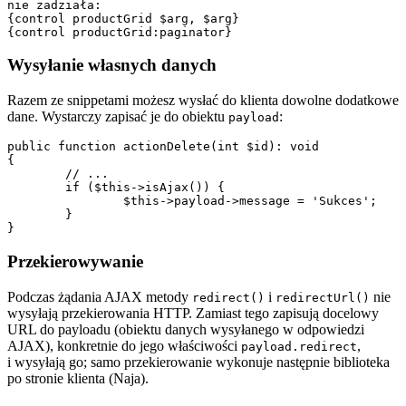
nie zadziała:

{control productGrid $arg, $arg}

Wysyłanie własnych danych
Razem ze snippetami możesz wysłać do klienta dowolne dodatkowe
dane. Wystarczy zapisać je do obiektu
:
payload
public function actionDelete(int $id): void

{

	// ...

	if ($this->isAjax()) {

		$this->payload->message = 'Sukces';

	}

Przekierowywanie
Podczas żądania AJAX metody
i
nie
redirect()
redirectUrl()
wysyłają przekierowania HTTP. Zamiast tego zapisują docelowy
URL do payloadu (obiektu danych wysyłanego w odpowiedzi
AJAX), konkretnie do jego właściwości
,
payload.redirect
i wysyłają go; samo przekierowanie wykonuje następnie biblioteka
po stronie klienta (Naja).