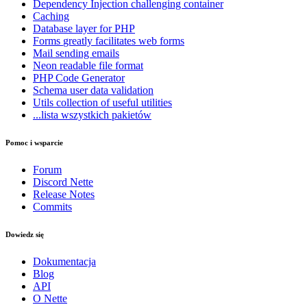
Dependency Injection
challenging container
Caching
Database
layer for PHP
Forms
greatly facilitates web forms
Mail
sending emails
Neon
readable file format
PHP Code Generator
Schema
user data validation
Utils
collection of useful utilities
...lista wszystkich pakietów
Pomoc i wsparcie
Forum
Discord Nette
Release Notes
Commits
Dowiedz się
Dokumentacja
Blog
API
O Nette