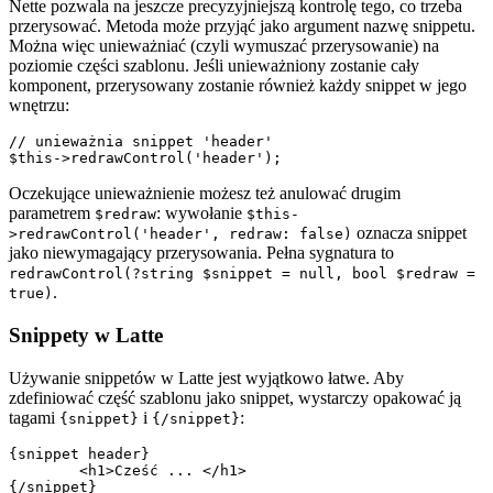
Nette pozwala na jeszcze precyzyjniejszą kontrolę tego, co trzeba
przerysować. Metoda może przyjąć jako argument nazwę snippetu.
Można więc unieważniać (czyli wymuszać przerysowanie) na
poziomie części szablonu. Jeśli unieważniony zostanie cały
komponent, przerysowany zostanie również każdy snippet w jego
wnętrzu:
// unieważnia snippet 'header'

Oczekujące unieważnienie możesz też anulować drugim
parametrem
: wywołanie
$redraw
$this-
oznacza snippet
>redrawControl('header', redraw: false)
jako niewymagający przerysowania. Pełna sygnatura to
redrawControl(?string $snippet = null, bool $redraw =
.
true)
Snippety w Latte
Używanie snippetów w Latte jest wyjątkowo łatwe. Aby
zdefiniować część szablonu jako snippet, wystarczy opakować ją
tagami
i
:
{snippet}
{/snippet}
{snippet header}

	<h1>Cześć ... </h1>
