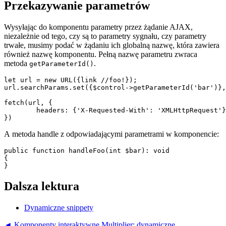
Przekazywanie parametrów
Wysyłając do komponentu parametry przez żądanie AJAX,
niezależnie od tego, czy są to parametry sygnału, czy parametry
trwałe, musimy podać w żądaniu ich globalną nazwę, która zawiera
również nazwę komponentu. Pełną nazwę parametru zwraca
metoda
.
getParameterId()
let url = new URL({link //foo!});

url.searchParams.set({$control->getParameterId('bar')},
fetch(url, {

	headers: {'X-Requested-With': 'XMLHttpRequest'},

A metoda handle z odpowiadającymi parametrami w komponencie:
public function handleFoo(int $bar): void

{

Dalsza lektura
Dynamiczne snippety
◄ Komponenty interaktywne
Multiplier: dynamiczne