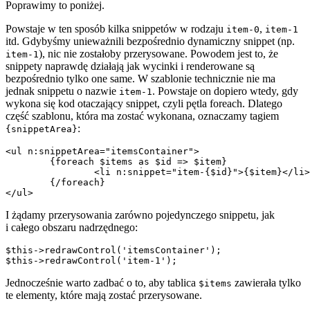
Poprawimy to poniżej.
Powstaje w ten sposób kilka snippetów w rodzaju
,
item-0
item-1
itd. Gdybyśmy unieważnili bezpośrednio dynamiczny snippet (np.
), nic nie zostałoby przerysowane. Powodem jest to, że
item-1
snippety naprawdę działają jak wycinki i renderowane są
bezpośrednio tylko one same. W szablonie technicznie nie ma
jednak snippetu o nazwie
. Powstaje on dopiero wtedy, gdy
item-1
wykona się kod otaczający snippet, czyli pętla foreach. Dlatego
część szablonu, która ma zostać wykonana, oznaczamy tagiem
:
{snippetArea}
<ul n:snippetArea="itemsContainer">

	{foreach $items as $id => $item}

		<li n:snippet="item-{$id}">{$item}</li>

	{/foreach}

I żądamy przerysowania zarówno pojedynczego snippetu, jak
i całego obszaru nadrzędnego:
$this->redrawControl('itemsContainer');

Jednocześnie warto zadbać o to, aby tablica
zawierała tylko
$items
te elementy, które mają zostać przerysowane.