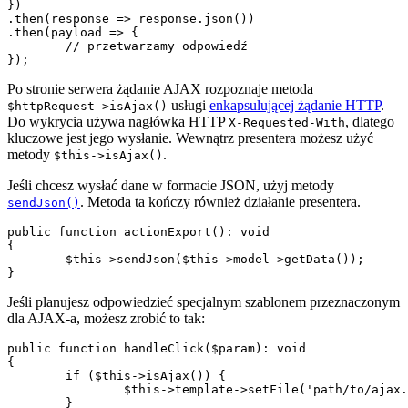
})

.then(response => response.json())

.then(payload => {

	// przetwarzamy odpowiedź

Po stronie serwera żądanie AJAX rozpoznaje metoda
usługi
enkapsulującej żądanie HTTP
.
$httpRequest->isAjax()
Do wykrycia używa nagłówka HTTP
, dlatego
X-Requested-With
kluczowe jest jego wysłanie. Wewnątrz presentera możesz użyć
metody
.
$this->isAjax()
Jeśli chcesz wysłać dane w formacie JSON, użyj metody
. Metoda ta kończy również działanie presentera.
sendJson()
public function actionExport(): void

{

	$this->sendJson($this->model->getData());

Jeśli planujesz odpowiedzieć specjalnym szablonem przeznaczonym
dla AJAX-a, możesz zrobić to tak:
public function handleClick($param): void

{

	if ($this->isAjax()) {

		$this->template->setFile('path/to/ajax.latte');

	}
