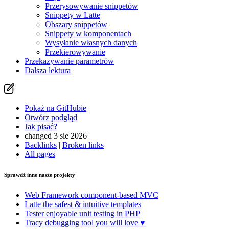
Przerysowywanie snippetów
Pokaż na GitHubie
(następnie naciśnij E, aby edytować)
Snippety w Latte
Otwórz podgląd
Obszary snippetów
Zgłoś problem z tą stroną na GitHubie
Snippety w komponentach
Wysyłanie własnych danych
Przekierowywanie
Przekazywanie parametrów
Dalsza lektura
Pokaż na GitHubie
Otwórz podgląd
Jak pisać?
changed 3 sie 2026
Backlinks
|
Broken links
All pages
Sprawdź inne nasze projekty
Web Framework
component-based MVC
Latte
the safest & intuitive templates
Tester
enjoyable unit testing in PHP
Tracy
debugging tool you will love ♥