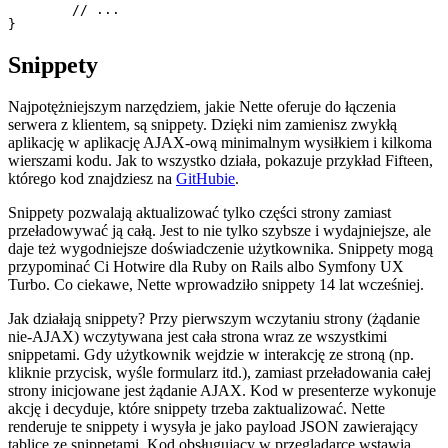
	// ...

Snippety
Najpotężniejszym narzędziem, jakie Nette oferuje do łączenia
serwera z klientem, są snippety. Dzięki nim zamienisz zwykłą
aplikację w aplikację AJAX-ową minimalnym wysiłkiem i kilkoma
wierszami kodu. Jak to wszystko działa, pokazuje przykład Fifteen,
którego kod znajdziesz na
GitHubie
.
Snippety pozwalają aktualizować tylko części strony zamiast
przeładowywać ją całą. Jest to nie tylko szybsze i wydajniejsze, ale
daje też wygodniejsze doświadczenie użytkownika. Snippety mogą
przypominać Ci Hotwire dla Ruby on Rails albo Symfony UX
Turbo. Co ciekawe, Nette wprowadziło snippety 14 lat wcześniej.
Jak działają snippety? Przy pierwszym wczytaniu strony (żądanie
nie-AJAX) wczytywana jest cała strona wraz ze wszystkimi
snippetami. Gdy użytkownik wejdzie w interakcję ze stroną (np.
kliknie przycisk, wyśle formularz itd.), zamiast przeładowania całej
strony inicjowane jest żądanie AJAX. Kod w presenterze wykonuje
akcję i decyduje, które snippety trzeba zaktualizować. Nette
renderuje te snippety i wysyła je jako payload JSON zawierający
tablicę ze snippetami. Kod obsługujący w przeglądarce wstawia