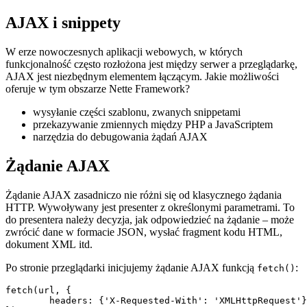
AJAX i snippety
W erze nowoczesnych aplikacji webowych, w których
funkcjonalność często rozłożona jest między serwer a przeglądarkę,
AJAX jest niezbędnym elementem łączącym. Jakie możliwości
oferuje w tym obszarze Nette Framework?
wysyłanie części szablonu, zwanych snippetami
przekazywanie zmiennych między PHP a JavaScriptem
narzędzia do debugowania żądań AJAX
Żądanie AJAX
Żądanie AJAX zasadniczo nie różni się od klasycznego żądania
HTTP. Wywoływany jest presenter z określonymi parametrami. To
do presentera należy decyzja, jak odpowiedzieć na żądanie – może
zwrócić dane w formacie JSON, wysłać fragment kodu HTML,
dokument XML itd.
Po stronie przeglądarki inicjujemy żądanie AJAX funkcją
:
fetch()
fetch(url, {

	headers: {'X-Requested-With': 'XMLHttpRequest'},
