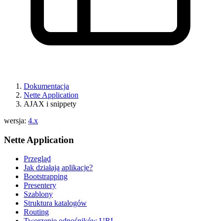
Dokumentacja
Nette Application
AJAX i snippety
wersja:
4.x
Nette Application
Przegląd
Jak działają aplikacje?
Bootstrapping
Presentery
Szablony
Struktura katalogów
Routing
Tworzenie odnośników URL