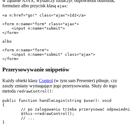
w żądanie AJAX, wystarczy oznaczyć odpowiedni odnośnik,
formularz albo przycisk klasą
:
ajax
<a n:href="go!" class="ajax">Idź</a>

<form n:name="form" class="ajax">

    <input n:name="submit">

</form>

albo

<form n:name="form">

    <input n:name="submit" class="ajax">

Przerysowywanie snippetów
Każdy obiekt klasy
Control
(w tym sam Presenter) pilnuje, czy
zaszły zmiany wymagające jego przerysowania. Służy do tego
metoda
:
redrawControl()
public function handleLogin(string $user): void

{

	// po zalogowaniu trzeba przerysować odpowiednią część

	$this->redrawControl();

	// ...
