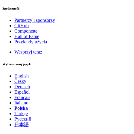
Społeczność
Partnerzy i sponsorzy
GitHub
Componette
Hall of Fame
Przykłady użycia
Wesprzyj teraz
Wybierz swój język
English
Česky
Deutsch
Español
Français
Italiano
Polska
Türkçe
Русский
日本語