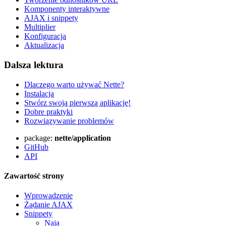
Komponenty interaktywne
AJAX i snippety
Multiplier
Konfiguracja
Aktualizacja
Dalsza lektura
Dlaczego warto używać Nette?
Instalacja
Stwórz swoją pierwszą aplikację!
Dobre praktyki
Rozwiązywanie problemów
package:
nette/application
GitHub
API
Zawartość strony
Wprowadzenie
Żądanie AJAX
Snippety
Znalazłeś/aś problem na tej stronie?
Naja