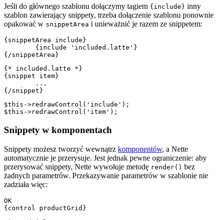
Jeśli do głównego szablonu dołączymy tagiem
inny
{include}
szablon zawierający snippety, trzeba dołączenie szablonu ponownie
opakować w
i unieważnić je razem ze snippetem:
snippetArea
{snippetArea include}

	{include 'included.latte'}

{* included.latte *}

{snippet item}

	...

$this->redrawControl('include');

Snippety w komponentach
Snippety możesz tworzyć wewnątrz
komponentów
, a Nette
automatycznie je przerysuje. Jest jednak pewne ograniczenie: aby
przerysować snippety, Nette wywołuje metodę
bez
render()
żadnych parametrów. Przekazywanie parametrów w szablonie nie
zadziała więc:
OK

{control productGrid}
