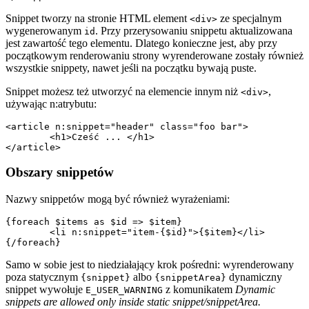
Snippet tworzy na stronie HTML element
ze specjalnym
<div>
wygenerowanym
. Przy przerysowaniu snippetu aktualizowana
id
jest zawartość tego elementu. Dlatego konieczne jest, aby przy
początkowym renderowaniu strony wyrenderowane zostały również
wszystkie snippety, nawet jeśli na początku bywają puste.
Snippet możesz też utworzyć na elemencie innym niż
,
<div>
używając n:atrybutu:
<article n:snippet="header" class="foo bar">

	<h1>Cześć ... </h1>

Obszary snippetów
Nazwy snippetów mogą być również wyrażeniami:
{foreach $items as $id => $item}

	<li n:snippet="item-{$id}">{$item}</li>

Samo w sobie jest to niedziałający krok pośredni: wyrenderowany
poza statycznym
albo
dynamiczny
{snippet}
{snippetArea}
snippet wywołuje
z komunikatem
Dynamic
E_USER_WARNING
snippets are allowed only inside static snippet/snippetArea.