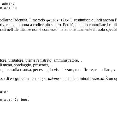
 admin?

ellarne l'identità. Il metodo
restituisce quindi ancora 
getIdentity()
ivere meno porta a codice più sicuro. Perciò, quando controllate i ruoli
dicati nell'identità; se non è connesso, ha automaticamente il ruolo speci
ore, visitatore, utente registrato, amministratore…
e di menu, sondaggio, presenter, …
mpiere sulla risorsa, per esempio visualizzare, modificare, cancellare, v
sso di eseguire una certa
operazione
su una determinata
risorsa
. È un o
ator
