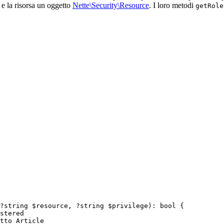
e la risorsa un oggetto
Nette\Security\Resource
. I loro metodi
getRole
?string $resource, ?string $privilege): bool {
