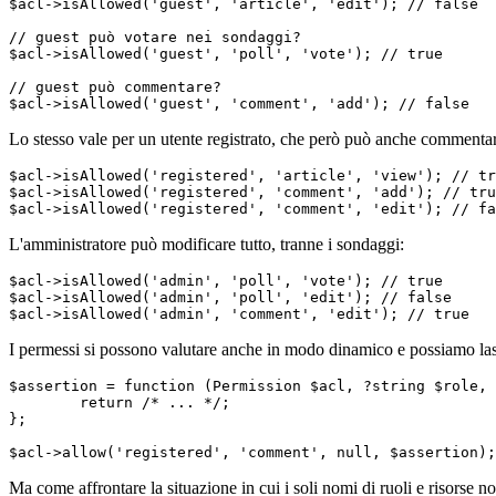
$acl->isAllowed('guest', 'article', 'edit'); // false

// guest può votare nei sondaggi?

$acl->isAllowed('guest', 'poll', 'vote'); // true

// guest può commentare?

Lo stesso vale per un utente registrato, che però può anche commenta
$acl->isAllowed('registered', 'article', 'view'); // tr
$acl->isAllowed('registered', 'comment', 'add'); // tru
L'amministratore può modificare tutto, tranne i sondaggi:
$acl->isAllowed('admin', 'poll', 'vote'); // true

$acl->isAllowed('admin', 'poll', 'edit'); // false

I permessi si possono valutare anche in modo dinamico e possiamo lasci
$assertion = function (Permission $acl, ?string $role, 
	return /* ... */;

};

Ma come affrontare la situazione in cui i soli nomi di ruoli e risorse 