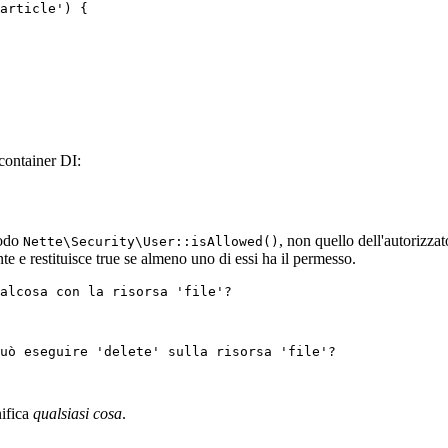
container DI:
todo
, non quello dell'autorizz
Nette\Security\User::isAllowed()
ente e restituisce true se almeno uno di essi ha il permesso.
alcosa con la risorsa 'file'?

uò eseguire 'delete' sulla risorsa 'file'?

ifica
qualsiasi cosa
.