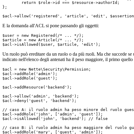
	return $role->id === $resource->authorId;

};

E la domanda all'ACL si pone passando gli oggetti:
$user = new Registered(/* ... */);

$article = new Article(/* ... */);

Un ruolo può ereditare da un ruolo o da più ruoli. Ma che succede se un
indicato nell'elenco degli antenati ha il peso maggiore, il primo quell
$acl = new Nette\Security\Permission;

$acl->addRole('admin');

$acl->addRole('guest');

$acl->addResource('backend');

$acl->allow('admin', 'backend');

$acl->deny('guest', 'backend');

// caso A: il ruolo admin ha peso minore del ruolo gues
$acl->addRole('john', ['admin', 'guest']);

$acl->isAllowed('john', 'backend'); // false

// caso B: il ruolo admin ha peso maggiore del ruolo gu
$acl->addRole('mary', ['guest', 'admin']);
