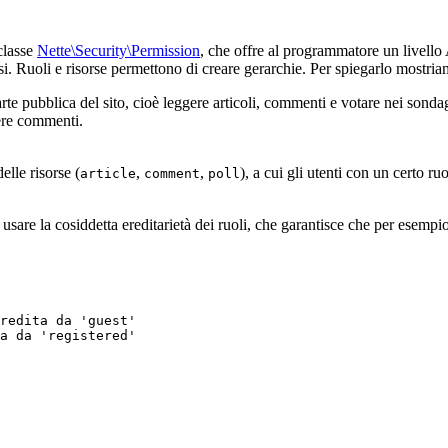
classe
Nette\Security\Permission
, che offre al programmatore un livello
essi. Ruoli e risorse permettono di creare gerarchie. Per spiegarlo mostr
arte pubblica del sito, cioè leggere articoli, commenti e votare nei sonda
vere commenti.
delle risorse (
,
,
), a cui gli utenti con un certo 
article
comment
poll
 usare la cosiddetta ereditarietà dei ruoli, che garantisce che per esempi
redita da 'guest'
