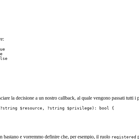
re:
ue

e

are la decisione a un nostro callback, al quale vengono passati tutti i 
?string $resource, ?string $privilege): bool {

non bastano e vorremmo definire che, per esempio, il ruolo
p
registered