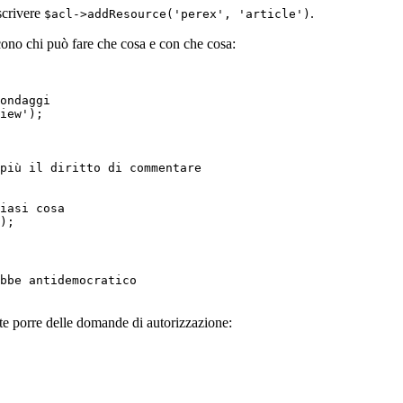
scrivere
.
$acl->addResource('perex', 'article')
scono chi può fare che cosa e con che cosa:
ondaggi

iew');

più il diritto di commentare

iasi cosa

bbe antidemocratico

e porre delle domande di autorizzazione: