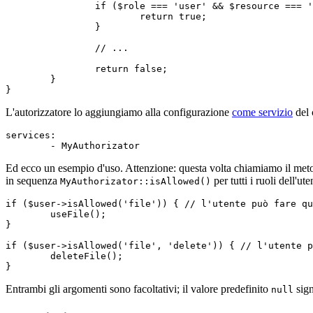
		if ($role === 'user' && $resource === 'article') {

			return true;

		}

		// ...

		return false;

	}

L'autorizzatore lo aggiungiamo alla configurazione
come servizio
del 
services:

Ed ecco un esempio d'uso. Attenzione: questa volta chiamiamo il me
in sequenza
per tutti i ruoli dell'ut
MyAuthorizator::isAllowed()
if ($user->isAllowed('file')) { // l'utente può fare qu
	useFile();

}

if ($user->isAllowed('file', 'delete')) { // l'utente p
	deleteFile();

Entrambi gli argomenti sono facoltativi; il valore predefinito
sign
null