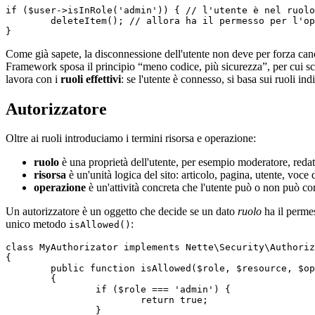
if ($user->isInRole('admin')) { // l'utente è nel ruolo
	deleteItem(); // allora ha il permesso per l'operazione

Come già sapete, la disconnessione dell'utente non deve per forza canc
Framework sposa il principio “meno codice, più sicurezza”, per cui scr
lavora con i
ruoli effettivi
: se l'utente è connesso, si basa sui ruoli in
Autorizzatore
Oltre ai ruoli introduciamo i termini risorsa e operazione:
ruolo
è una proprietà dell'utente, per esempio moderatore, redatt
risorsa
è un'unità logica del sito: articolo, pagina, utente, voc
operazione
è un'attività concreta che l'utente può o non può co
Un autorizzatore è un oggetto che decide se un dato
ruolo
ha il perme
unico metodo
:
isAllowed()
class MyAuthorizator implements Nette\Security\Authoriz
{

	public function isAllowed($role, $resource, $operation): bool

	{

		if ($role === 'admin') {

			return true;

		}
