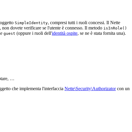
l'oggetto
, compresi tutti i ruoli concessi. Il Nette
SimpleIdentity
, non dovete verificare se l'utente è connesso. Il metodo
isInRole()
ale
(oppure i ruoli dell'
identità ospite
, se ne è stata fornita una).
guest
otare, …
ggetto che implementa l'interfaccia
Nette\Security\Authorizator
con un