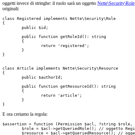
oggetti invece di stringhe: il ruolo sarà un oggetto
Nette\Security\Role
originali:
class Registered implements Nette\Security\Role

{

	public $id;

	public function getRoleId(): string

	{

		return 'registered';

	}

}

class Article implements Nette\Security\Resource

{

	public $authorId;

	public function getResourceId(): string

	{

		return 'article';

	}

E ora creiamo la regola:
$assertion = function (Permission $acl, ?string $role, 
	$role = $acl->getQueriedRole(); // oggetto Registered

	$resource = $acl->getQueriedResource(); // oggetto Article
