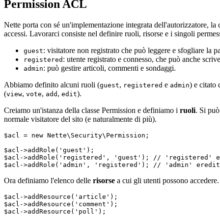
Permission ACL
Nette porta con sé un'implementazione integrata dell'autorizzatore, la 
accessi. Lavorarci consiste nel definire ruoli, risorse e i singoli perm
: visitatore non registrato che può leggere e sfogliare la p
guest
: utente registrato e connesso, che può anche scri
registered
: può gestire articoli, commenti e sondaggi.
admin
Abbiamo definito alcuni ruoli (
,
e
) e citato 
guest
registered
admin
(
,
,
,
).
view
vote
add
edit
Creiamo un'istanza della classe Permission e definiamo i
ruoli
. Si può
normale visitatore del sito (e naturalmente di più).
$acl = new Nette\Security\Permission;

$acl->addRole('guest');

$acl->addRole('registered', 'guest'); // 'registered' e
Ora definiamo l'elenco delle
risorse
a cui gli utenti possono accedere.
$acl->addResource('article');

$acl->addResource('comment');
