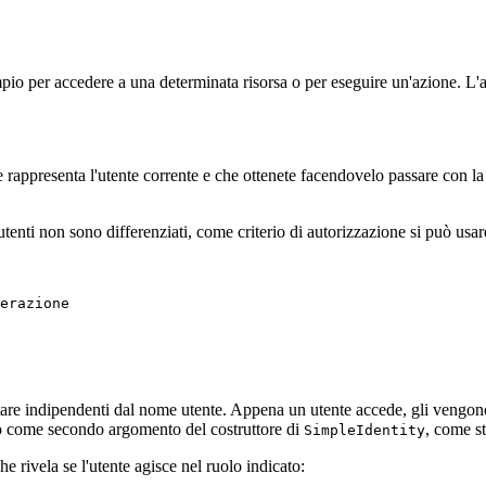
empio per accedere a una determinata risorsa o per eseguire un'azione. L
e rappresenta l'utente corrente e che ottenete facendovelo passare con l
utenti non sono differenziati, come criterio di autorizzazione si può usa
stare indipendenti dal nome utente. Appena un utente accede, gli vengono
o come secondo argomento del costruttore di
, come st
SimpleIdentity
che rivela se l'utente agisce nel ruolo indicato: