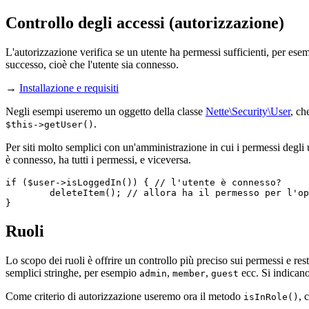
Controllo degli accessi (autorizzazione)
L'autorizzazione verifica se un utente ha permessi sufficienti, per es
successo, cioè che l'utente sia connesso.
→
Installazione e requisiti
Negli esempi useremo un oggetto della classe
Nette\Security\User
, ch
.
$this->getUser()
Per siti molto semplici con un'amministrazione in cui i permessi degli 
è connesso, ha tutti i permessi, e viceversa.
if ($user->isLoggedIn()) { // l'utente è connesso?

	deleteItem(); // allora ha il permesso per l'operazione

Ruoli
Lo scopo dei ruoli è offrire un controllo più preciso sui permessi e re
semplici stringhe, per esempio
,
,
ecc. Si indican
admin
member
guest
Come criterio di autorizzazione useremo ora il metodo
, 
isInRole()