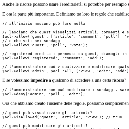
Anche le risorse possono usare l'ereditarietà; si potrebbe per esempio 
E ora la parte più importante. Definiamo tra loro le regole che stabili
// all'inizio nessuno può fare nulla

// lasciamo che guest visualizzi articoli, commenti e s
$acl->allow('guest', ['article', 'comment', 'poll'], 'v
// e che voti nei sondaggi

$acl->allow('guest', 'poll', 'vote');

// registered eredita i permessi da guest, diamogli in 
$acl->allow('registered', 'comment', 'add');

// l'amministratore può visualizzare e modificare quals
E se volessimo
impedire
a qualcuno di accedere a una certa risorsa?
// l'amministratore non può modificare i sondaggi, sare
Ora che abbiamo creato l'insieme delle regole, possiamo semplicement
// guest può visualizzare gli articoli?

$acl->isAllowed('guest', 'article', 'view'); // true

// guest può modificare gli articoli?
