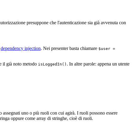
'autorizzazione presuppone che l'autenticazione sia già avvenuta con
a
dependency injection
. Nei presenter basta chiamare
$user =
re il già noto metodo
. In altre parole: appena un utente
isLoggedIn()
 assegnati uno o più ruoli con cui agirà. I ruoli possono essere
ringa oppure come array di stringhe, cioè di ruoli.