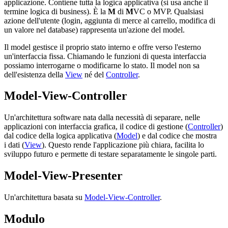
applicazione. Contiene tutta la logica applicativa (si usa anche il
termine logica di business). È la
M
di
M
VC o MVP. Qualsiasi
azione dell'utente (login, aggiunta di merce al carrello, modifica di
un valore nel database) rappresenta un'azione del model.
Il model gestisce il proprio stato interno e offre verso l'esterno
un'interfaccia fissa. Chiamando le funzioni di questa interfaccia
possiamo interrogarne o modificarne lo stato. Il model non sa
dell'esistenza della
View
né del
Controller
.
Model-View-Controller
Un'architettura software nata dalla necessità di separare, nelle
applicazioni con interfaccia grafica, il codice di gestione (
Controller
)
dal codice della logica applicativa (
Model
) e dal codice che mostra
i dati (
View
). Questo rende l'applicazione più chiara, facilita lo
sviluppo futuro e permette di testare separatamente le singole parti.
Model-View-Presenter
Un'architettura basata su
Model-View-Controller
.
Modulo