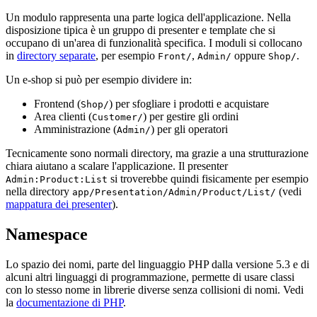
Un modulo rappresenta una parte logica dell'applicazione. Nella
disposizione tipica è un gruppo di presenter e template che si
occupano di un'area di funzionalità specifica. I moduli si collocano
in
directory separate
, per esempio
,
oppure
.
Front/
Admin/
Shop/
Un e-shop si può per esempio dividere in:
Frontend (
) per sfogliare i prodotti e acquistare
Shop/
Area clienti (
) per gestire gli ordini
Customer/
Amministrazione (
) per gli operatori
Admin/
Tecnicamente sono normali directory, ma grazie a una strutturazione
chiara aiutano a scalare l'applicazione. Il presenter
si troverebbe quindi fisicamente per esempio
Admin:Product:List
nella directory
(vedi
app/Presentation/Admin/Product/List/
mappatura dei presenter
).
Namespace
Lo spazio dei nomi, parte del linguaggio PHP dalla versione 5.3 e di
alcuni altri linguaggi di programmazione, permette di usare classi
con lo stesso nome in librerie diverse senza collisioni di nomi. Vedi
la
documentazione di PHP
.