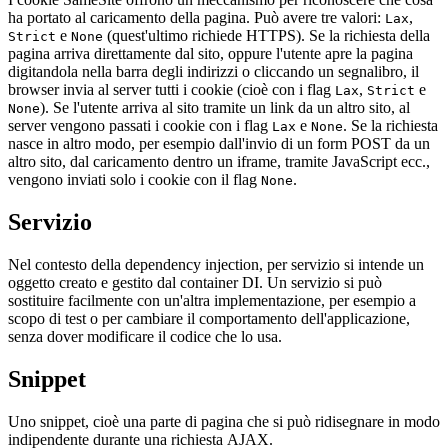
ha portato al caricamento della pagina. Può avere tre valori:
,
Lax
e
(quest'ultimo richiede HTTPS). Se la richiesta della
Strict
None
pagina arriva direttamente dal sito, oppure l'utente apre la pagina
digitandola nella barra degli indirizzi o cliccando un segnalibro, il
browser invia al server tutti i cookie (cioè con i flag
,
e
Lax
Strict
). Se l'utente arriva al sito tramite un link da un altro sito, al
None
server vengono passati i cookie con i flag
e
. Se la richiesta
Lax
None
nasce in altro modo, per esempio dall'invio di un form POST da un
altro sito, dal caricamento dentro un iframe, tramite JavaScript ecc.,
vengono inviati solo i cookie con il flag
.
None
Servizio
Nel contesto della dependency injection, per servizio si intende un
oggetto creato e gestito dal container DI. Un servizio si può
sostituire facilmente con un'altra implementazione, per esempio a
scopo di test o per cambiare il comportamento dell'applicazione,
senza dover modificare il codice che lo usa.
Snippet
Uno snippet, cioè una parte di pagina che si può ridisegnare in modo
indipendente durante una richiesta AJAX.