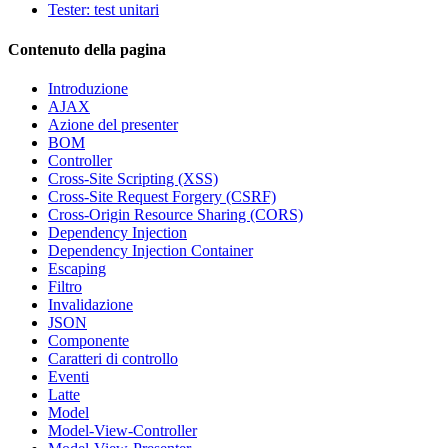
Tester: test unitari
Contenuto della pagina
Introduzione
AJAX
Azione del presenter
BOM
Avete riscontrato un problema in questa pagina?
Controller
Cross-Site Scripting (XSS)
Mostra su GitHub
(quindi premere E per modificare)
Cross-Site Request Forgery (CSRF)
Apri anteprima
Cross-Origin Resource Sharing (CORS)
Segnala un problema con questa pagina su GitHub
Dependency Injection
Dependency Injection Container
Escaping
Filtro
Invalidazione
JSON
Componente
Caratteri di controllo
Eventi
Latte
Model
Model-View-Controller