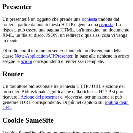
Presenter
Un presenter è un oggetto che prende una
richiesta
tradotta dal
router a partire da una richiesta HTTP e genera una
risposta
. La
risposta può essere una pagina HTML, un'immagine, un documento
XML, un file su disco, JSON, un redirect o qualsiasi cosa vi venga
in mente.
Di solito con il termine presenter si intende un discendente della
classe
Nette\Application\UI\Presenter
. In base alle richieste in arrivo
esegue le
azioni
corrispondenti e renderizza i template.
Router
Un traduttore bidirezionale tra richiesta HTTP / URL e azione del
presenter. Bidirezionale significa che dalla richiesta HTTP si può
ricavare l'
Azione del presenter
e, viceversa, per un'azione si può
generare l'URL corrispondente. Di più nel capitolo sul
routing degli
URL
.
Cookie SameSite
I cookie SameSite offrono un meccanismo per riconoscere che cosa