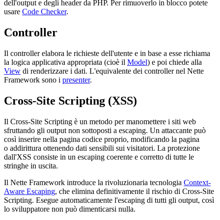
dell'output e degli header da PHP. Per rimuoverlo in blocco potete
usare
Code Checker
.
Controller
Il controller elabora le richieste dell'utente e in base a esse richiama
la logica applicativa appropriata (cioè il
Model
) e poi chiede alla
View
di renderizzare i dati. L'equivalente dei controller nel Nette
Framework sono i
presenter
.
Cross-Site Scripting (XSS)
Il Cross-Site Scripting è un metodo per manomettere i siti web
sfruttando gli output non sottoposti a escaping. Un attaccante può
così inserire nella pagina codice proprio, modificando la pagina
o addirittura ottenendo dati sensibili sui visitatori. La protezione
dall'XSS consiste in un escaping coerente e corretto di tutte le
stringhe in uscita.
Il Nette Framework introduce la rivoluzionaria tecnologia
Context-
Aware Escaping
, che elimina definitivamente il rischio di Cross-Site
Scripting. Esegue automaticamente l'escaping di tutti gli output, così
lo sviluppatore non può dimenticarsi nulla.