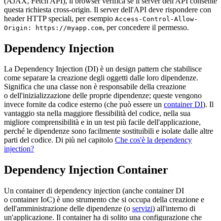
(AJAX, Fetch API), il browser verifica se il server dell'API consente
questa richiesta cross-origin. Il server dell'API deve rispondere con
header HTTP speciali, per esempio
Access-Control-Allow-
, per concedere il permesso.
Origin: https://myapp.com
Dependency Injection
La Dependency Injection (DI) è un design pattern che stabilisce
come separare la creazione degli oggetti dalle loro dipendenze.
Significa che una classe non è responsabile della creazione
o dell'inizializzazione delle proprie dipendenze; queste vengono
invece fornite da codice esterno (che può essere un
container DI
). Il
vantaggio sta nella maggiore flessibilità del codice, nella sua
migliore comprensibilità e in un test più facile dell'applicazione,
perché le dipendenze sono facilmente sostituibili e isolate dalle altre
parti del codice. Di più nel capitolo
Che cos'è la dependency
injection?
Dependency Injection Container
Un container di dependency injection (anche container DI
o container IoC) è uno strumento che si occupa della creazione e
dell'amministrazione delle dipendenze (o
servizi
) all'interno di
un'applicazione. Il container ha di solito una configurazione che