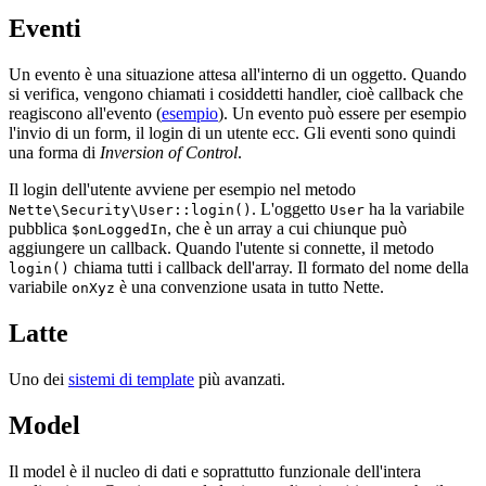
Eventi
Un evento è una situazione attesa all'interno di un oggetto. Quando
si verifica, vengono chiamati i cosiddetti handler, cioè callback che
reagiscono all'evento (
esempio
). Un evento può essere per esempio
l'invio di un form, il login di un utente ecc. Gli eventi sono quindi
una forma di
Inversion of Control
.
Il login dell'utente avviene per esempio nel metodo
. L'oggetto
ha la variabile
Nette\Security\User::login()
User
pubblica
, che è un array a cui chiunque può
$onLoggedIn
aggiungere un callback. Quando l'utente si connette, il metodo
chiama tutti i callback dell'array. Il formato del nome della
login()
variabile
è una convenzione usata in tutto Nette.
onXyz
Latte
Uno dei
sistemi di template
più avanzati.
Model
Il model è il nucleo di dati e soprattutto funzionale dell'intera