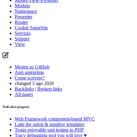
Model-View-Presenter
Modulo
Namespace
Presenter
Router
Cookie SameSite
Servizio
Snippet
View
Mostra su GitHub
Apri anteprima
Come scrivere?
changed 3 ago 2026
Backlinks
|
Broken links
All pages
Vedi altri progetti
Web Framework
component-based MVC
Latte
the safest & intuitive templates
Tester
enjoyable unit testing in PHP
Tracy
debugging tool you will love ♥