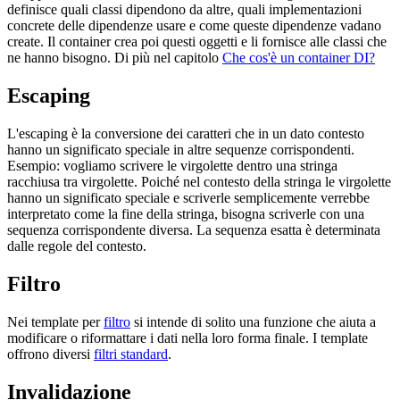
definisce quali classi dipendono da altre, quali implementazioni
concrete delle dipendenze usare e come queste dipendenze vadano
create. Il container crea poi questi oggetti e li fornisce alle classi che
ne hanno bisogno. Di più nel capitolo
Che cos'è un container DI?
Escaping
L'escaping è la conversione dei caratteri che in un dato contesto
hanno un significato speciale in altre sequenze corrispondenti.
Esempio: vogliamo scrivere le virgolette dentro una stringa
racchiusa tra virgolette. Poiché nel contesto della stringa le virgolette
hanno un significato speciale e scriverle semplicemente verrebbe
interpretato come la fine della stringa, bisogna scriverle con una
sequenza corrispondente diversa. La sequenza esatta è determinata
dalle regole del contesto.
Filtro
Nei template per
filtro
si intende di solito una funzione che aiuta a
modificare o riformattare i dati nella loro forma finale. I template
offrono diversi
filtri standard
.
Invalidazione