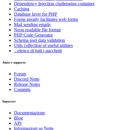
Dependency Injection
challenging container
Caching
Database
layer for PHP
Forms
greatly facilitates web forms
Mail
sending emails
Neon
readable file format
PHP Code Generator
Schema
user data validation
Utils
collection of useful utilities
...elenco di tutti i pacchetti
Aiuto e supporto
Forum
Discord Nette
Release Notes
Commits
Imparare
Documentazione
Blog
API
Informazioni su Nette