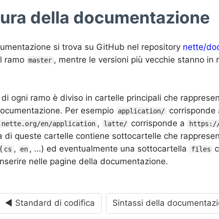
tura della documentazione
cumentazione si trova su GitHub nel repository
nette/do
el ramo
, mentre le versioni più vecchie stanno i
master
 di ogni ramo è diviso in cartelle principali che rapprese
 documentazione. Per esempio
corrisponde 
application/
,
corrisponde a
.nette.org/en/application
latte/
https:/
 di queste cartelle contiene sottocartelle che rappresen
(
,
, …) ed eventualmente una sottocartella
c
cs
en
files
inserire nelle pagine della documentazione.
◄ Standard di codifica
Sintassi della documentaz