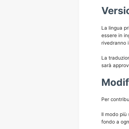
Versi
La lingua pr
essere in in
rivedranno i
La traduzio
sarà approva
Modif
Per contrib
Il modo più 
fondo a ogn