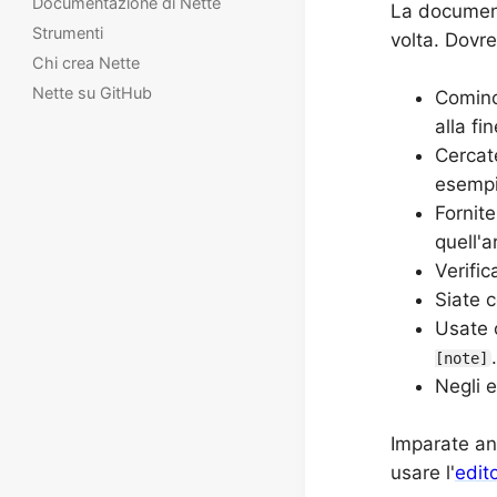
Documentazione di Nette
La document
Strumenti
volta. Dovre
Chi crea Nette
Nette su GitHub
Cominci
alla fin
Cercat
esempi
Fornite
quell'
Verific
Siate c
Usate c
[note]
Negli e
Imparate a
usare l'
edit