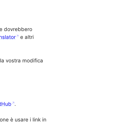
che dovrebbero
nslator
e altri
la vostra modifica
tHub
.
ne è usare i link in