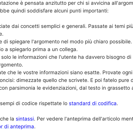
azione è pensata anzitutto per chi si avvicina all'argom
bbe quindi soddisfare alcuni punti importanti:
ate dai concetti semplici e generali. Passate ai temi pi
e.
e di spiegare l'argomento nel modo più chiaro possibile.
o a spiegarlo prima a un collega.
 solo le informazioni che l'utente ha davvero bisogno di
argomento.
ate che le vostre informazioni siano esatte. Provate ogni
oncisi: dimezzate quello che scrivete. E poi fatelo pure 
on parsimonia le evidenziazioni, dal testo in grassetto
.
sempi di codice rispettate lo
standard di codifica
.
nche la
sintassi
. Per vedere l'anteprima dell'articolo men
or di anteprima
.