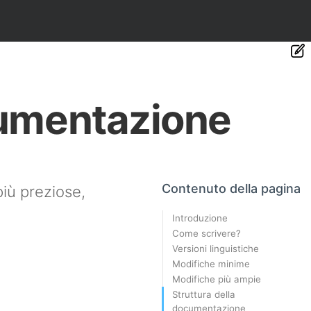
cumentazione
Contenuto della pagina
più preziose,
Introduzione
Come scrivere?
Versioni linguistiche
Modifiche minime
Modifiche più ampie
Struttura della
documentazione