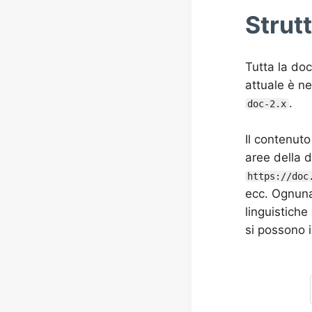
Strut
Tutta la do
attuale è n
.
doc-2.x
Il contenuto
aree della
https://doc
ecc. Ognuna
linguistiche 
si possono 