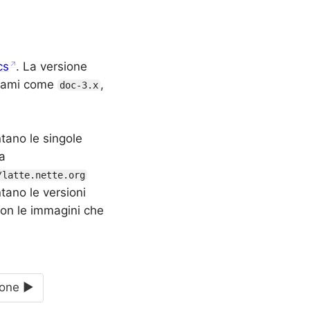
cs
. La versione
n rami come
,
doc-3.x
ntano le singole
a
/latte.nette.org
tano le versioni
on le immagini che
ione ►