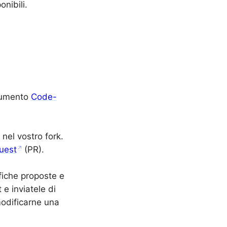
onibili.
trumento
Code-
 nel vostro fork.
quest
(PR).
fiche proposte e
e inviatele di
odificarne una