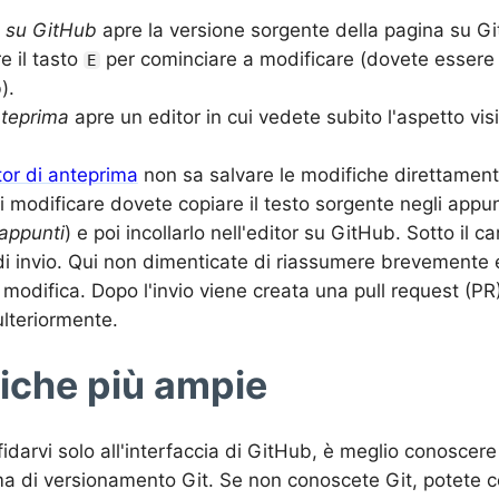
 su GitHub
apre la versione sorgente della pagina su G
e il tasto
per cominciare a modificare (dovete essere
E
).
nteprima
apre un editor in cui vedete subito l'aspetto visi
tor di anteprima
non sa salvare le modifiche direttamen
di modificare dovete copiare il testo sorgente negli appun
 appunti
) e poi incollarlo nell'editor su GitHub. Sotto il 
i invio. Qui non dimenticate di riassumere brevemente e
 modifica. Dopo l'invio viene creata una pull request (PR
ulteriormente.
iche più ampie
fidarvi solo all'interfaccia di GitHub, è meglio conoscere
ema di versionamento Git. Se non conoscete Git, potete 