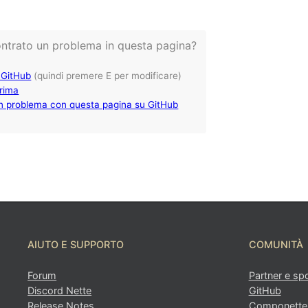
AIUTO E SUPPORTO
COMUNITÀ
Forum
Partner e sp
Discord Nette
GitHub
Release Notes
Componette