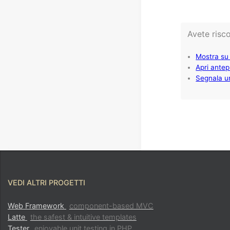
VEDI ALTRI PROGETTI
Web Framework
component-based MVC
Latte
the safest & intuitive templates
Tester
enjoyable unit testing in PHP