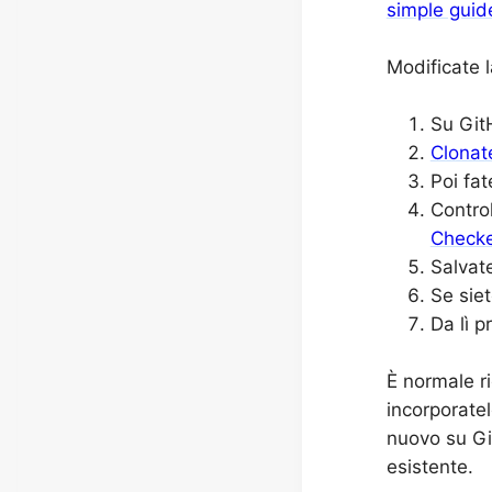
simple guid
Modificate 
Su Git
Clonat
Poi fat
Control
Check
Salvat
Se siet
Da lì p
È normale r
incorporate
nuovo su Gi
esistente.