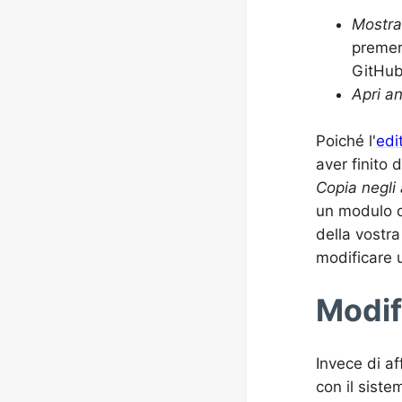
Mostra
premer
GitHub
Apri a
Poiché l'
edi
aver finito 
Copia negli
un modulo d
della vostra
modificare 
Modif
Invece di af
con il sist