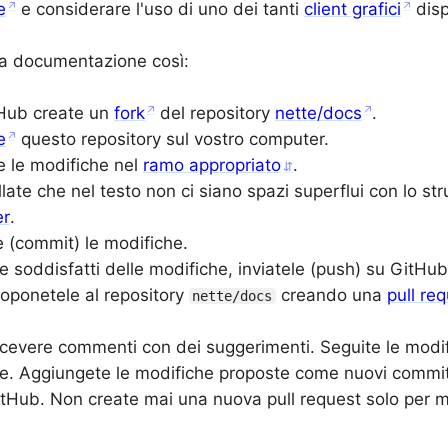
e
e considerare l'uso di uno dei tanti
client grafici
disp
la documentazione così:
Hub create un
fork
del repository
nette/docs
.
e
questo repository sul vostro computer.
e le modifiche nel
ramo appropriato
.
late che nel testo non ci siano spazi superflui con lo s
er
.
e (commit) le modifiche.
e soddisfatti delle modifiche, inviatele (push) su GitHub
roponetele al repository
creando una
pull re
nette/docs
icevere commenti con dei suggerimenti. Seguite le modi
le. Aggiungete le modifiche proposte come nuovi commit 
tHub. Non create mai una nuova pull request solo per m