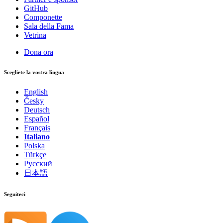
GitHub
Componette
Sala della Fama
Vetrina
Dona ora
Scegliete la vostra lingua
English
Česky
Deutsch
Español
Français
Italiano
Polska
Türkçe
Русский
日本語
Seguiteci