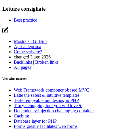
Letture consigliate
Best practice
Mostra su GitHub
Apri anteprima
Come scrivere?
changed 3 ago 2026
Backlinks
|
Broken links
All pages
Vedi altri progetti
Web Framework
component-based MVC
Latte
the safest & intuitive templates
Tester
enjoyable unit testing in PHP
Tracy
debugging tool you will love ♥
Dependency Injection
challenging container
Caching
Database
layer for PHP
Forms
greatly facilitates web forms