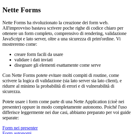
Nette Forms
Nette Forms ha rivoluzionato la creazione dei form web.
All'improvviso bastava scrivere poche righe di codice chiaro per
ottenere un form completo, comprensivo di rendering, validazione
JavaScript e lato server, oltre a una sicurezza di prim'ordine. Vi
mostreremo come:
creare form facili da usare
validare i dati inviati
disegnare gli elementi esattamente come serve
Con Nette Forms potete evitare molti compiti di routine, come
scrivere la logica di validazione (sia lato server sia lato client), e
ridurre al minimo la probabilità di errori e di vulnerabilità di
sicurezza.
Potete usare i form come parte di una Nette Application (cioè nei
presenter) oppure in modo completamente autonomo. Poiché l'uso
differisce leggermente nei due casi, abbiamo preparato per voi guide
separate:
Form nei presenter
Form autonomi