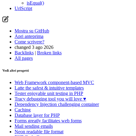
isEqual()
UrlScript
Avete riscontrato un problema in questa pagina?
Mostra su GitHub
(quindi premere E per modificare)
Apri anteprima
Mostra su GitHub
Segnala un problema con questa pagina su GitHub
Apri anteprima
Come scrivere?
changed 3 ago 2026
Backlinks
|
Broken links
All pages
Vedi altri progetti
Web Framework
component-based MVC
Latte
the safest & intuitive templates
Tester
enjoyable unit testing in PHP
Tracy
debugging tool you will love ♥
Dependency Injection
challenging container
Caching
Database
layer for PHP
Forms
greatly facilitates web forms
Mail
sending emails
Neon
readable file format