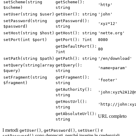
setScheme(string
getScheme():
'http'
$scheme)
string
setUser(string $user)
getUser(): string
'john'
setPassword(string
getPassword():
'xyz*12'
$password)
string
setHost(string $host)
getHost(): string
'nette.org'
setPort(int $port)
getPort(): ?int
8080
getDefaultPort():
80
?int
setPath(string $path)
getPath(): string
'/en/download'
setQuery(string|array
getQuery():
'name=param'
$query)
string
setFragment(string
getFragment():
'footer'
$fragment)
string
getAuthority():
'john:xyz%2A12@
string
getHostUrl():
'http://john:xy
string
getAbsoluteUrl():
URL completo
string
I metodi
,
,
e
getUser()
getPassword()
setUser()
sono deprecati, perché inserire le credenziali
setPassword()