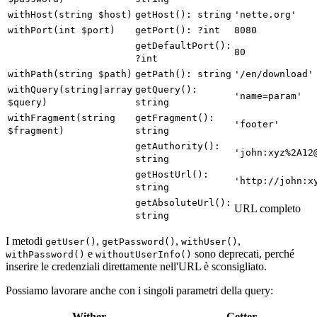
withHost(string $host)
getHost(): string
'nette.org'
withPort(int $port)
getPort(): ?int
8080
getDefaultPort():
80
?int
withPath(string $path)
getPath(): string
'/en/download'
withQuery(string|array
getQuery():
'name=param'
$query)
string
withFragment(string
getFragment():
'footer'
$fragment)
string
getAuthority():
'john:xyz%2A12
string
getHostUrl():
'http://john:x
string
getAbsoluteUrl():
URL completo
string
I metodi
,
,
,
getUser()
getPassword()
withUser()
e
sono deprecati, perché
withPassword()
withoutUserInfo()
inserire le credenziali direttamente nell'URL è sconsigliato.
Possiamo lavorare anche con i singoli parametri della query:
Wither
Getter