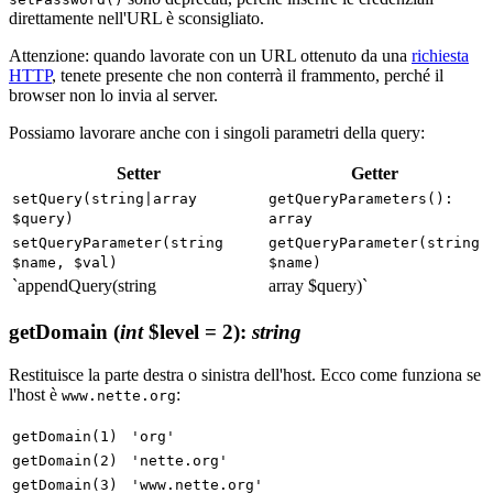
direttamente nell'URL è sconsigliato.
Attenzione: quando lavorate con un URL ottenuto da una
richiesta
HTTP
, tenete presente che non conterrà il frammento, perché il
browser non lo invia al server.
Possiamo lavorare anche con i singoli parametri della query:
Setter
Getter
setQuery(string|array
getQueryParameters():
$query)
array
setQueryParameter(string
getQueryParameter(string
$name, $val)
$name)
`appendQuery(string
array $query)`
getDomain
(
int
$level = 2)
:
string
Restituisce la parte destra o sinistra dell'host. Ecco come funziona se
l'host è
:
www.nette.org
getDomain(1)
'org'
getDomain(2)
'nette.org'
getDomain(3)
'www.nette.org'