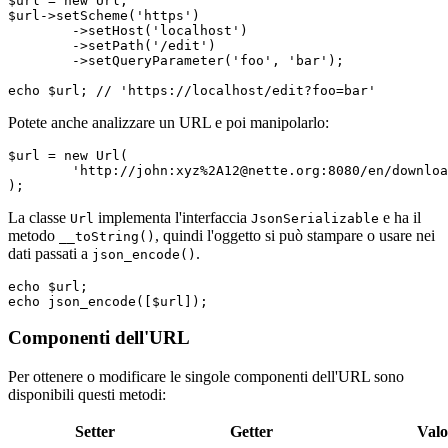
$url = new Url;

$url->setScheme('https')

	->setHost('localhost')

	->setPath('/edit')

	->setQueryParameter('foo', 'bar');

Potete anche analizzare un URL e poi manipolarlo:
$url = new Url(

	'http://john:xyz%2A12@nette.org:8080/en/download?name=param#footer',

La classe
implementa l'interfaccia
e ha il
Url
JsonSerializable
metodo
, quindi l'oggetto si può stampare o usare nei
__toString()
dati passati a
.
json_encode()
echo $url;

Componenti dell'URL
Per ottenere o modificare le singole componenti dell'URL sono
disponibili questi metodi:
Setter
Getter
Valo