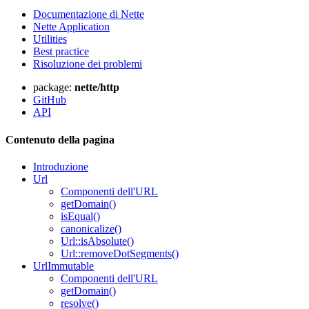
Documentazione di Nette
Nette Application
Utilities
Best practice
Risoluzione dei problemi
package:
nette/http
GitHub
API
Contenuto della pagina
Introduzione
Url
Componenti dell'URL
getDomain()
isEqual()
canonicalize()
Url::isAbsolute()
Url::removeDotSegments()
UrlImmutable
Componenti dell'URL
getDomain()
resolve()