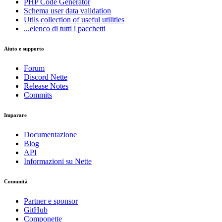
PHP Code Generator
Schema
user data validation
Utils
collection of useful utilities
...elenco di tutti i pacchetti
Aiuto e supporto
Forum
Discord Nette
Release Notes
Commits
Imparare
Documentazione
Blog
API
Informazioni su Nette
Comunità
Partner e sponsor
GitHub
Componette