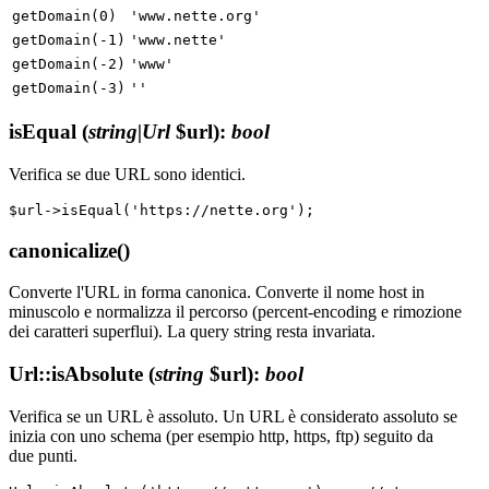
getDomain(0)
'www.nette.org'
getDomain(-1)
'www.nette'
getDomain(-2)
'www'
getDomain(-3)
''
isEqual
(
string|Url
$url)
:
bool
Verifica se due URL sono identici.
canonicalize()
Converte l'URL in forma canonica. Converte il nome host in
minuscolo e normalizza il percorso (percent-encoding e rimozione
dei caratteri superflui). La query string resta invariata.
Url::isAbsolute
(
string
$url)
:
bool
Verifica se un URL è assoluto. Un URL è considerato assoluto se
inizia con uno schema (per esempio http, https, ftp) seguito da
due punti.