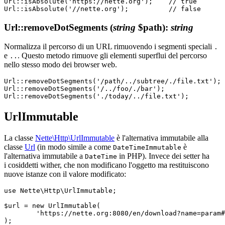
Url::isAbsolute('https://nette.org');    // true

Url::removeDotSegments
(
string
$path)
:
string
Normalizza il percorso di un URL rimuovendo i segmenti speciali
.
e
. Questo metodo rimuove gli elementi superflui del percorso
..
nello stesso modo dei browser web.
Url::removeDotSegments('/path/../subtree/./file.txt'); 
Url::removeDotSegments('/../foo/./bar');               
UrlImmutable
La classe
Nette\Http\UrlImmutable
è l'alternativa immutabile alla
classe
Url
(in modo simile a come
è
DateTimeImmutable
l'alternativa immutabile a
in PHP). Invece dei setter ha
DateTime
i cosiddetti wither, che non modificano l'oggetto ma restituiscono
nuove istanze con il valore modificato:
use Nette\Http\UrlImmutable;

$url = new UrlImmutable(

	'https://nette.org:8080/en/download?name=param#footer',

);
