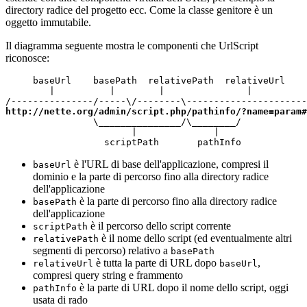
directory radice del progetto ecc. Come la classe genitore è un
oggetto immutabile.
Il diagramma seguente mostra le componenti che UrlScript
riconosce:
     baseUrl    basePath  relativePath  relativeUrl

        |          |        |               |

http://nette.org/admin/script.php/pathinfo/?name=param#
                \_______________/\________/

                       |              |

                  scriptPath       pathInfo
è l'URL di base dell'applicazione, compresi il
baseUrl
dominio e la parte di percorso fino alla directory radice
dell'applicazione
è la parte di percorso fino alla directory radice
basePath
dell'applicazione
è il percorso dello script corrente
scriptPath
è il nome dello script (ed eventualmente altri
relativePath
segmenti di percorso) relativo a
basePath
è tutta la parte di URL dopo
,
relativeUrl
baseUrl
compresi query string e frammento
è la parte di URL dopo il nome dello script, oggi
pathInfo
usata di rado