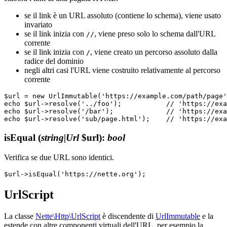
se il link è un URL assoluto (contiene lo schema), viene usato
invariato
se il link inizia con
, viene preso solo lo schema dall'URL
//
corrente
se il link inizia con
, viene creato un percorso assoluto dalla
/
radice del dominio
negli altri casi l'URL viene costruito relativamente al percorso
corrente
$url = new UrlImmutable('https://example.com/path/page'
echo $url->resolve('../foo');           // 'https://exa
echo $url->resolve('/bar');             // 'https://exa
isEqual
(
string|Url
$url)
:
bool
Verifica se due URL sono identici.
UrlScript
La classe
Nette\Http\UrlScript
è discendente di
UrlImmutable
e la
estende con altre componenti virtuali dell'URL, per esempio la