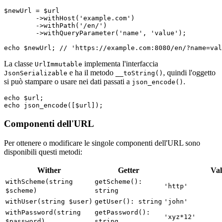
$newUrl = $url

	->withHost('example.com')

	->withPath('/en/')

	->withQueryParameter('name', 'value');

La classe
implementa l'interfaccia
UrlImmutable
e ha il metodo
, quindi l'oggetto
JsonSerializable
__toString()
si può stampare o usare nei dati passati a
.
json_encode()
echo $url;

Componenti dell'URL
Per ottenere o modificare le singole componenti dell'URL sono
disponibili questi metodi:
Wither
Getter
Val
withScheme(string
getScheme():
'http'
$scheme)
string
withUser(string $user)
getUser(): string
'john'
withPassword(string
getPassword():
'xyz*12'
$password)
string