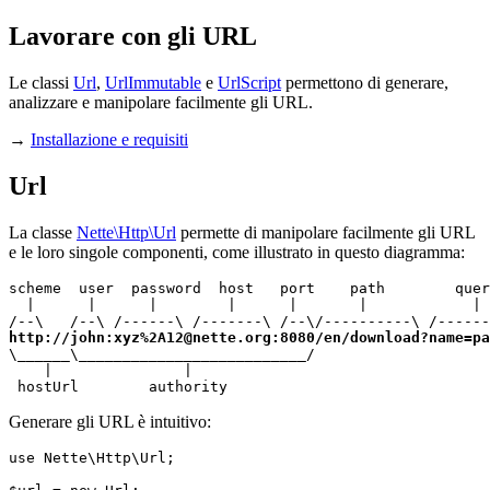
Lavorare con gli URL
Le classi
Url
,
UrlImmutable
e
UrlScript
permettono di generare,
analizzare e manipolare facilmente gli URL.
→
Installazione e requisiti
Url
La classe
Nette\Http\Url
permette di manipolare facilmente gli URL
e le loro singole componenti, come illustrato in questo diagramma:
scheme  user  password  host   port    path        quer
  |      |      |        |      |       |            | 
http://john:xyz%2A12@nette.org:8080/en/download?name=pa
\______\__________________________/

    |               |

 hostUrl        authority
Generare gli URL è intuitivo:
use Nette\Http\Url;
