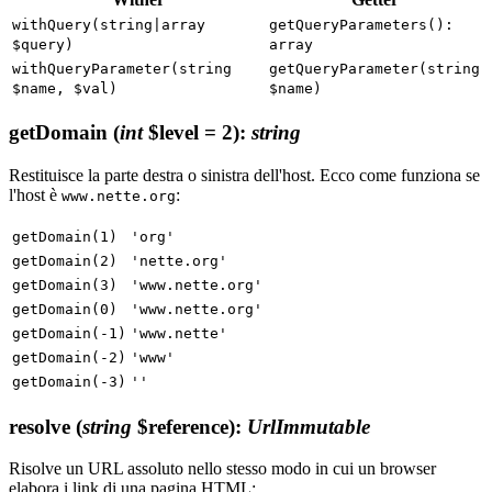
withQuery(string|array
getQueryParameters():
$query)
array
withQueryParameter(string
getQueryParameter(string
$name, $val)
$name)
getDomain
(
int
$level = 2)
:
string
Restituisce la parte destra o sinistra dell'host. Ecco come funziona se
l'host è
:
www.nette.org
getDomain(1)
'org'
getDomain(2)
'nette.org'
getDomain(3)
'www.nette.org'
getDomain(0)
'www.nette.org'
getDomain(-1)
'www.nette'
getDomain(-2)
'www'
getDomain(-3)
''
resolve
(
string
$reference)
:
UrlImmutable
Risolve un URL assoluto nello stesso modo in cui un browser
elabora i link di una pagina HTML: