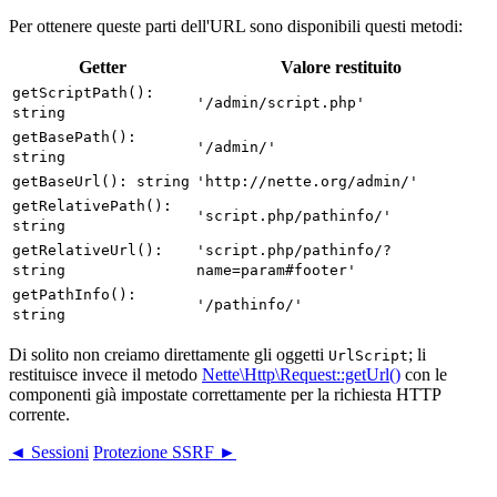
Per ottenere queste parti dell'URL sono disponibili questi metodi:
Getter
Valore restituito
getScriptPath():
'/admin/script.php'
string
getBasePath():
'/admin/'
string
getBaseUrl(): string
'http://nette.org/admin/'
getRelativePath():
'script.php/pathinfo/'
string
getRelativeUrl():
'script.php/pathinfo/?
string
name=param#footer'
getPathInfo():
'/pathinfo/'
string
Di solito non creiamo direttamente gli oggetti
; li
UrlScript
restituisce invece il metodo
Nette\Http\Request::getUrl()
con le
componenti già impostate correttamente per la richiesta HTTP
corrente.
◄ Sessioni
Protezione SSRF ►