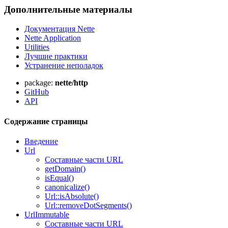
Дополнительные материалы
Документация Nette
Nette Application
Utilities
Лучшие практики
Устранение неполадок
package:
nette/http
GitHub
API
Содержание страницы
Введение
Url
Составные части URL
getDomain()
isEqual()
canonicalize()
Url::isAbsolute()
Url::removeDotSegments()
UrlImmutable
Составные части URL