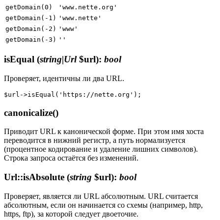
getDomain(0)
'www.nette.org'
getDomain(-1)
'www.nette'
getDomain(-2)
'www'
getDomain(-3)
''
isEqual
(
string|Url
$url)
:
bool
Проверяет, идентичны ли два URL.
canonicalize()
Приводит URL к канонической форме. При этом имя хоста
переводится в нижний регистр, а путь нормализуется
(процентное кодирование и удаление лишних символов).
Строка запроса остаётся без изменений.
Url::isAbsolute
(
string
$url)
:
bool
Проверяет, является ли URL абсолютным. URL считается
абсолютным, если он начинается со схемы (например, http,
https, ftp), за которой следует двоеточие.