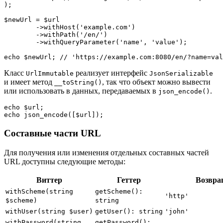
);

$newUrl = $url

	->withHost('example.com')

	->withPath('/en/')

	->withQueryParameter('name', 'value');

Класс
реализует интерфейс
UrlImmutable
JsonSerializable
и имеет метод
, так что объект можно вывести
__toString()
или использовать в данных, передаваемых в
.
json_encode()
echo $url;

Составные части URL
Для получения или изменения отдельных составных частей
URL доступны следующие методы:
Виттер
Геттер
Возвра
withScheme(string
getScheme():
'http'
$scheme)
string
withUser(string $user)
getUser(): string
'john'
withPassword(string
getPassword():