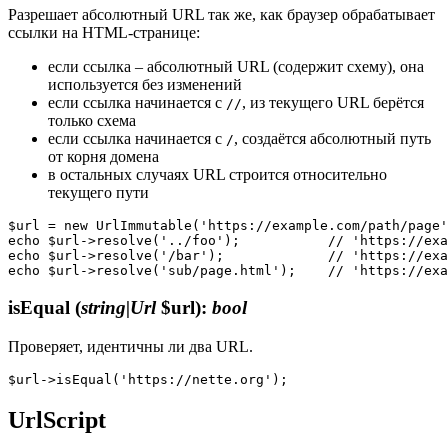
Разрешает абсолютный URL так же, как браузер обрабатывает
ссылки на HTML-странице:
если ссылка – абсолютный URL (содержит схему), она
используется без изменений
если ссылка начинается с
, из текущего URL берётся
//
только схема
если ссылка начинается с
, создаётся абсолютный путь
/
от корня домена
в остальных случаях URL строится относительно
текущего пути
$url = new UrlImmutable('https://example.com/path/page'
echo $url->resolve('../foo');           // 'https://exa
echo $url->resolve('/bar');             // 'https://exa
isEqual
(
string|Url
$url)
:
bool
Проверяет, идентичны ли два URL.
UrlScript