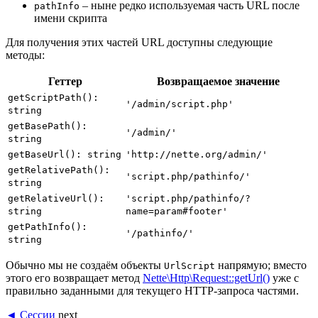
– ныне редко используемая часть URL после
pathInfo
имени скрипта
Для получения этих частей URL доступны следующие
методы:
Геттер
Возвращаемое значение
getScriptPath():
'/admin/script.php'
string
getBasePath():
'/admin/'
string
getBaseUrl(): string
'http://nette.org/admin/'
getRelativePath():
'script.php/pathinfo/'
string
getRelativeUrl():
'script.php/pathinfo/?
string
name=param#footer'
getPathInfo():
'/pathinfo/'
string
Обычно мы не создаём объекты
напрямую; вместо
UrlScript
этого его возвращает метод
Nette\Http\Request::getUrl()
уже с
правильно заданными для текущего HTTP-запроса частями.
◄ Сессии
next