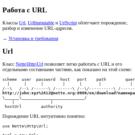
Работа с URL
Классы
Url
,
UrlImmutable
и
UrlScript
облегчают порождение,
разбор и изменение URL-адресов.
→
Установка и требования
Url
Класс
Nette\Http\Url
позволяет легко работать с URL и его
отдельными составными частями, как показано на этой схеме:
scheme  user  password  host   port    path        quer
  |      |      |        |      |       |            | 
http://john:xyz%2A12@nette.org:8080/en/download?name=pa
\______\__________________________/

    |               |

 hostUrl        authority
Порождение URL интуитивно понятно:
use Nette\Http\Url;
