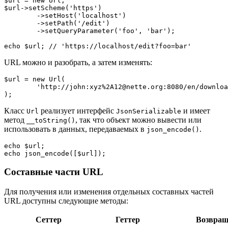
$url = new Url;

$url->setScheme('https')

	->setHost('localhost')

	->setPath('/edit')

	->setQueryParameter('foo', 'bar');

URL можно и разобрать, а затем изменять:
$url = new Url(

	'http://john:xyz%2A12@nette.org:8080/en/download?name=param#footer',

Класс
реализует интерфейс
и имеет
Url
JsonSerializable
метод
, так что объект можно вывести или
__toString()
использовать в данных, передаваемых в
.
json_encode()
echo $url;

Составные части URL
Для получения или изменения отдельных составных частей
URL доступны следующие методы:
Сеттер
Геттер
Возвращ