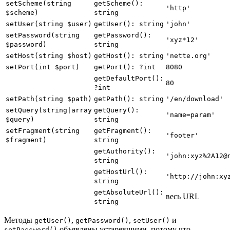
setScheme(string
getScheme():
'http'
$scheme)
string
setUser(string $user)
getUser(): string
'john'
setPassword(string
getPassword():
'xyz*12'
$password)
string
setHost(string $host)
getHost(): string
'nette.org'
setPort(int $port)
getPort(): ?int
8080
getDefaultPort():
80
?int
setPath(string $path)
getPath(): string
'/en/download'
setQuery(string|array
getQuery():
'name=param'
$query)
string
setFragment(string
getFragment():
'footer'
$fragment)
string
getAuthority():
'john:xyz%2A12@
string
getHostUrl():
'http://john:xy
string
getAbsoluteUrl():
весь URL
string
Методы
,
,
и
getUser()
getPassword()
setUser()
объявлены устаревшими, потому что
setPassword()