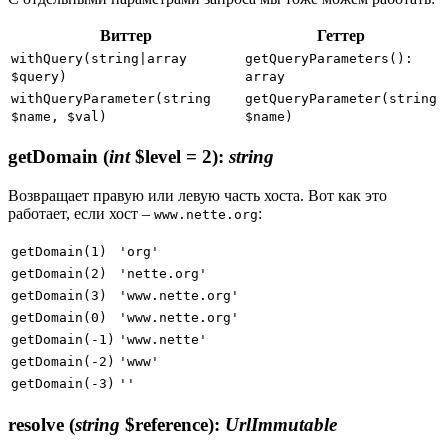
Виттер
Геттер
withQuery(string|array
getQueryParameters():
$query)
array
withQueryParameter(string
getQueryParameter(string
$name, $val)
$name)
getDomain
(
int
$level = 2)
:
string
Возвращает правую или левую часть хоста. Вот как это
работает, если хост –
:
www.nette.org
getDomain(1)
'org'
getDomain(2)
'nette.org'
getDomain(3)
'www.nette.org'
getDomain(0)
'www.nette.org'
getDomain(-1)
'www.nette'
getDomain(-2)
'www'
getDomain(-3)
''
resolve
(
string
$reference)
:
UrlImmutable