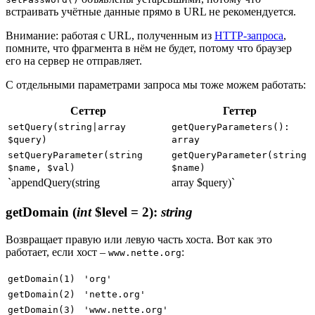
встраивать учётные данные прямо в URL не рекомендуется.
Внимание: работая с URL, полученным из
HTTP-запроса
,
помните, что фрагмента в нём не будет, потому что браузер
его на сервер не отправляет.
С отдельными параметрами запроса мы тоже можем работать:
Сеттер
Геттер
setQuery(string|array
getQueryParameters():
$query)
array
setQueryParameter(string
getQueryParameter(string
$name, $val)
$name)
`appendQuery(string
array $query)`
getDomain
(
int
$level = 2)
:
string
Возвращает правую или левую часть хоста. Вот как это
работает, если хост –
:
www.nette.org
getDomain(1)
'org'
getDomain(2)
'nette.org'
getDomain(3)
'www.nette.org'