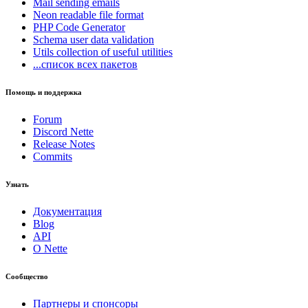
Mail
sending emails
Neon
readable file format
PHP Code Generator
Schema
user data validation
Utils
collection of useful utilities
...список всех пакетов
Помощь и поддержка
Forum
Discord Nette
Release Notes
Commits
Узнать
Документация
Blog
API
О Nette
Сообщество
Партнеры и спонсоры