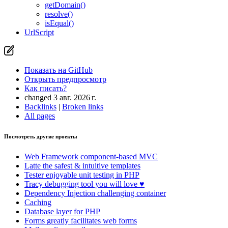
getDomain()
resolve()
isEqual()
UrlScript
Вы нашли проблему на этой странице?
Показать на GitHub
(затем нажмите E для редактирования)
Открыть предпросмотр
Показать на GitHub
Сообщить о проблеме с этой страницей на GitHub
Открыть предпросмотр
Как писать?
changed 3 авг. 2026 г.
Backlinks
|
Broken links
All pages
Посмотреть другие проекты
Web Framework
component-based MVC
Latte
the safest & intuitive templates
Tester
enjoyable unit testing in PHP
Tracy
debugging tool you will love ♥
Dependency Injection
challenging container
Caching
Database
layer for PHP
Forms
greatly facilitates web forms