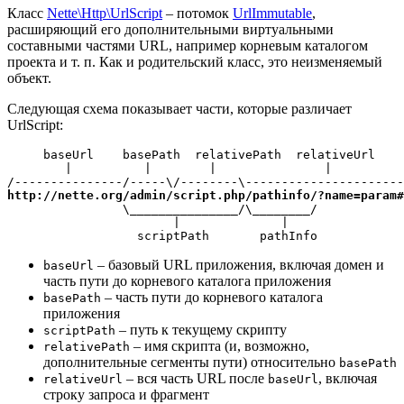
Класс
Nette\Http\UrlScript
– потомок
UrlImmutable
,
расширяющий его дополнительными виртуальными
составными частями URL, например корневым каталогом
проекта и т. п. Как и родительский класс, это неизменяемый
объект.
Следующая схема показывает части, которые различает
UrlScript:
     baseUrl    basePath  relativePath  relativeUrl

        |          |        |               |

http://nette.org/admin/script.php/pathinfo/?name=param#
                \_______________/\________/

                       |              |

                  scriptPath       pathInfo
– базовый URL приложения, включая домен и
baseUrl
часть пути до корневого каталога приложения
– часть пути до корневого каталога
basePath
приложения
– путь к текущему скрипту
scriptPath
– имя скрипта (и, возможно,
relativePath
дополнительные сегменты пути) относительно
basePath
– вся часть URL после
, включая
relativeUrl
baseUrl
строку запроса и фрагмент