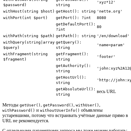
'xyz*12'
$password)
string
withHost(string $host)
getHost(): string
'nette.org'
withPort(int $port)
getPort(): ?int
8080
getDefaultPort():
80
?int
withPath(string $path)
getPath(): string
'/en/download'
withQuery(string|array
getQuery():
'name=param'
$query)
string
withFragment(string
getFragment():
'footer'
$fragment)
string
getAuthority():
'john:xyz%2A12
string
getHostUrl():
'http://john:x
string
getAbsoluteUrl():
весь URL
string
Методы
,
,
,
getUser()
getPassword()
withUser()
и
объявлены
withPassword()
withoutUserInfo()
устаревшими, потому что встраивать учётные данные прямо в
URL не рекомендуется.
С отдельными параметрами запроса мы тоже можем работать: