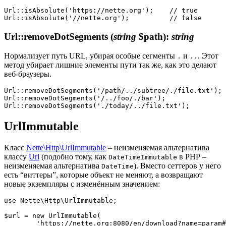
Url::isAbsolute('https://nette.org');    // true

Url::removeDotSegments
(
string
$path)
:
string
Нормализует путь URL, убирая особые сегменты
и
. Этот
.
..
метод убирает лишние элементы пути так же, как это делают
веб-браузеры.
Url::removeDotSegments('/path/../subtree/./file.txt'); 
Url::removeDotSegments('/../foo/./bar');               
UrlImmutable
Класс
Nette\Http\UrlImmutable
– неизменяемая альтернатива
классу
Url
(подобно тому, как
в PHP –
DateTimeImmutable
неизменяемая альтернатива
). Вместо сеттеров у него
DateTime
есть “виттеры”, которые объект не меняют, а возвращают
новые экземпляры с изменённым значением:
use Nette\Http\UrlImmutable;

$url = new UrlImmutable(

	'https://nette.org:8080/en/download?name=param#footer',
