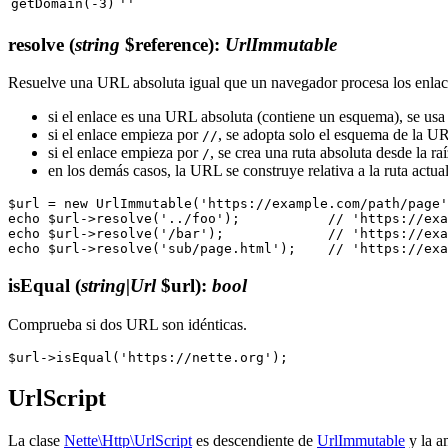
getDomain(-3)
''
resolve
(
string
$reference)
:
UrlImmutable
Resuelve una URL absoluta igual que un navegador procesa los enl
si el enlace es una URL absoluta (contiene un esquema), se usa
si el enlace empieza por
, se adopta solo el esquema de la U
//
si el enlace empieza por
, se crea una ruta absoluta desde la ra
/
en los demás casos, la URL se construye relativa a la ruta actua
$url = new UrlImmutable('https://example.com/path/page'
echo $url->resolve('../foo');           // 'https://exa
echo $url->resolve('/bar');             // 'https://exa
isEqual
(
string|Url
$url)
:
bool
Comprueba si dos URL son idénticas.
UrlScript
La clase
Nette\Http\UrlScript
es descendiente de
UrlImmutable
y la a