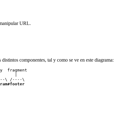
y manipular URL.
 distintos componentes, tal y como se ve en este diagrama:
y  fragment

      |

ram#footer