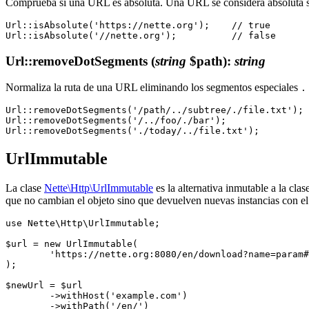
Comprueba si una URL es absoluta. Una URL se considera absoluta si e
Url::isAbsolute('https://nette.org');    // true

Url::removeDotSegments
(
string
$path)
:
string
Normaliza la ruta de una URL eliminando los segmentos especiales
.
Url::removeDotSegments('/path/../subtree/./file.txt'); 
Url::removeDotSegments('/../foo/./bar');               
UrlImmutable
La clase
Nette\Http\UrlImmutable
es la alternativa inmutable a la clas
que no cambian el objeto sino que devuelven nuevas instancias con el
use Nette\Http\UrlImmutable;

$url = new UrlImmutable(

	'https://nette.org:8080/en/download?name=param#footer',

);

$newUrl = $url

	->withHost('example.com')

	->withPath('/en/')
