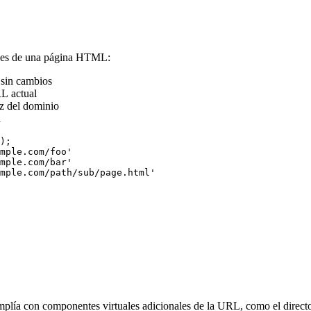
aces de una página HTML:
 sin cambios
RL actual
íz del dominio
l
);

mple.com/foo'

mple.com/bar'

mplía con componentes virtuales adicionales de la URL, como el directori