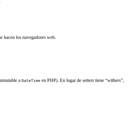
.
que hacen los navegadores web.
 inmutable a
en PHP). En lugar de setters tiene “withers”,
DateTime