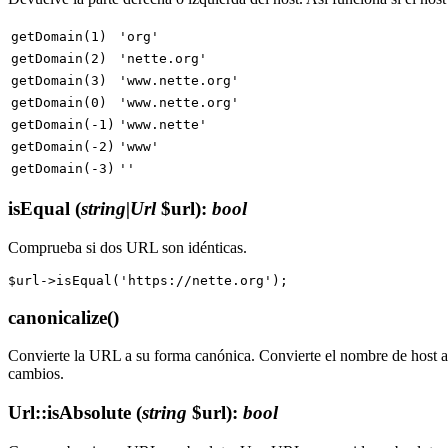
getDomain(1)
'org'
getDomain(2)
'nette.org'
getDomain(3)
'www.nette.org'
getDomain(0)
'www.nette.org'
getDomain(-1)
'www.nette'
getDomain(-2)
'www'
getDomain(-3)
''
isEqual
(
string|Url
$url)
:
bool
Comprueba si dos URL son idénticas.
canonicalize()
Convierte la URL a su forma canónica. Convierte el nombre de host a m
cambios.
Url::isAbsolute
(
string
$url)
:
bool