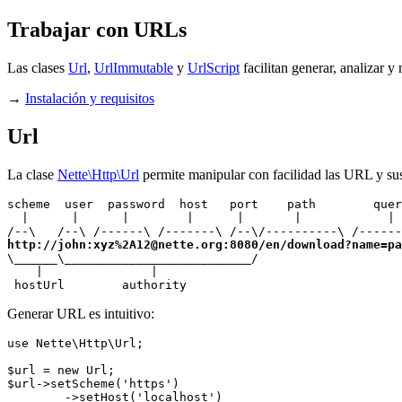
Trabajar con URLs
Las clases
Url
,
UrlImmutable
y
UrlScript
facilitan generar, analizar 
→
Instalación y requisitos
Url
La clase
Nette\Http\Url
permite manipular con facilidad las URL y sus
scheme  user  password  host   port    path        quer
  |      |      |        |      |       |            | 
http://john:xyz%2A12@nette.org:8080/en/download?name=pa
\______\__________________________/

    |               |

 hostUrl        authority
Generar URL es intuitivo:
use Nette\Http\Url;

$url = new Url;

$url->setScheme('https')

	->setHost('localhost')
