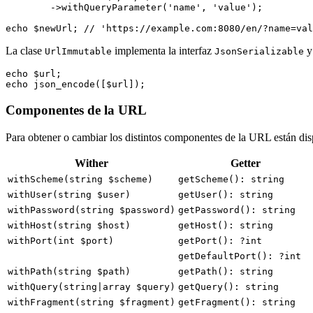
	->withQueryParameter('name', 'value');

La clase
implementa la interfaz
y
UrlImmutable
JsonSerializable
echo $url;

Componentes de la URL
Para obtener o cambiar los distintos componentes de la URL están dis
Wither
Getter
withScheme(string $scheme)
getScheme(): string
withUser(string $user)
getUser(): string
withPassword(string $password)
getPassword(): string
withHost(string $host)
getHost(): string
withPort(int $port)
getPort(): ?int
getDefaultPort(): ?int
withPath(string $path)
getPath(): string
withQuery(string|array $query)
getQuery(): string
withFragment(string $fragment)
getFragment(): string