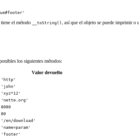
 tiene el método
, así que el objeto se puede imprimir o 
__toString()
ponibles los siguientes métodos:
Valor devuelto
'http'
'john'
'xyz*12'
'nette.org'
8080
80
'/en/download'
'name=param'
'footer'