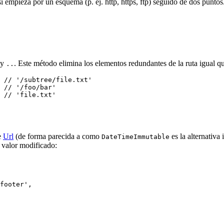
mpieza por un esquema (p. ej. http, https, ftp) seguido de dos puntos
y
. Este método elimina los elementos redundantes de la ruta igual 
..
 // '/subtree/file.txt'

 // '/foo/bar'

e
Url
(de forma parecida a como
es la alternativa
DateTimeImmutable
 valor modificado: