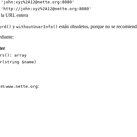
'john:xyz%2A12@nette.org:8080'
'http://john:xyz%2A12@nette.org:8080'
la URL entera
y
están obsoletos, porque no se recomienda
ord()
withoutUserInfo()
diante:
ter
rs(): array
r(string $name)
t es
:
www.nette.org