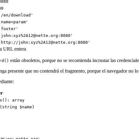
8080
80
'/en/download'
'name=param'
'footer'
'john:xyz%2A12@nette.org:8080'
'http://john:xyz%2A12@nette.org:8080'
la URL entera
están obsoletos, porque no se recomienda incrustar las credencial
rd()
enga presente que no contendrá el fragmento, porque el navegador no lo 
diante:
er
s(): array
(string $name)
t es
:
www.nette.org