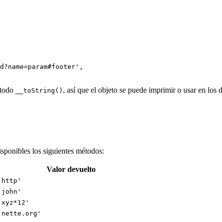
étodo
, así que el objeto se puede imprimir o usar en los
__toString()
sponibles los siguientes métodos:
Valor devuelto
'http'
'john'
'xyz*12'
'nette.org'