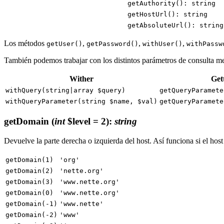
getAuthority(): string
getHostUrl(): string
getAbsoluteUrl(): string
Los métodos
,
,
,
getUser()
getPassword()
withUser()
withPassw
También podemos trabajar con los distintos parámetros de consulta me
Wither
Get
withQuery(string|array $query)
getQueryParamete
withQueryParameter(string $name, $val)
getQueryParamete
getDomain
(
int
$level = 2)
:
string
Devuelve la parte derecha o izquierda del host. Así funciona si el hos
getDomain(1)
'org'
getDomain(2)
'nette.org'
getDomain(3)
'www.nette.org'
getDomain(0)
'www.nette.org'
getDomain(-1)
'www.nette'
getDomain(-2)
'www'