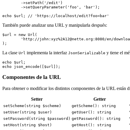
	->setPath('/edit')

	->setQueryParameter('foo', 'bar');

También puede analizar una URL y manipularla después:
$url = new Url(

	'http://john:xyz%2A12@nette.org:8080/en/download?name=param#footer',

La clase
implementa la interfaz
y tiene el m
Url
JsonSerializable
echo $url;

Componentes de la URL
Para obtener o modificar los distintos componentes de la URL están di
Setter
Getter
setScheme(string $scheme)
getScheme(): string
setUser(string $user)
getUser(): string
setPassword(string $password)
getPassword(): string
setHost(string $host)
getHost(): string