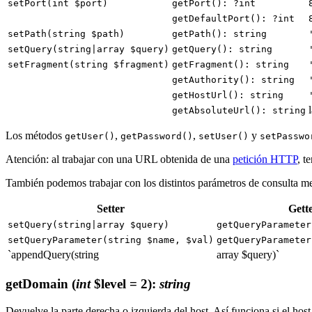
setPort(int $port)
getPort(): ?int
getDefaultPort(): ?int
setPath(string $path)
getPath(): string
setQuery(string|array $query)
getQuery(): string
setFragment(string $fragment)
getFragment(): string
getAuthority(): string
getHostUrl(): string
getAbsoluteUrl(): string
Los métodos
,
,
y
getUser()
getPassword()
setUser()
setPasswo
Atención: al trabajar con una URL obtenida de una
petición HTTP
, t
También podemos trabajar con los distintos parámetros de consulta me
Setter
Gett
setQuery(string|array $query)
getQueryParameter
setQueryParameter(string $name, $val)
getQueryParameter
`appendQuery(string
array $query)`
getDomain
(
int
$level = 2)
:
string
Devuelve la parte derecha o izquierda del host. Así funciona si el hos