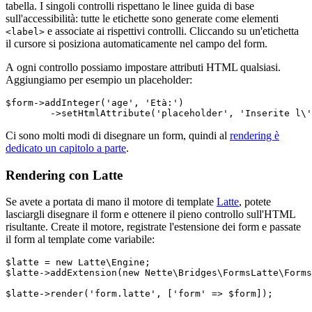
tabella. I singoli controlli rispettano le linee guida di base
sull'accessibilità: tutte le etichette sono generate come elementi
e associate ai rispettivi controlli. Cliccando su un'etichetta
<label>
il cursore si posiziona automaticamente nel campo del form.
A ogni controllo possiamo impostare attributi HTML qualsiasi.
Aggiungiamo per esempio un placeholder:
$form->addInteger('age', 'Età:')

Ci sono molti modi di disegnare un form, quindi al
rendering è
dedicato un capitolo a parte
.
Rendering con Latte
Se avete a portata di mano il motore di template
Latte
, potete
lasciargli disegnare il form e ottenere il pieno controllo sull'HTML
risultante. Create il motore, registrate l'estensione dei form e passate
il form al template come variabile:
$latte = new Latte\Engine;

$latte->addExtension(new Nette\Bridges\FormsLatte\Forms