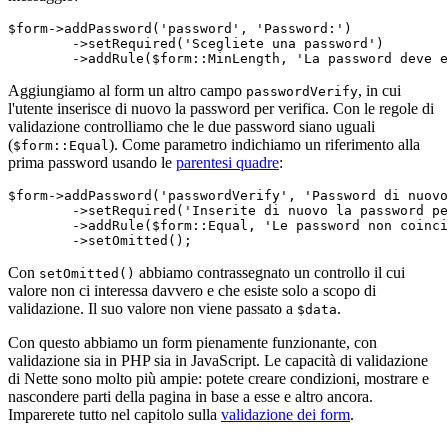
$form->addPassword('password', 'Password:')

	->setRequired('Scegliete una password')

Aggiungiamo al form un altro campo
, in cui
passwordVerify
l'utente inserisce di nuovo la password per verifica. Con le regole di
validazione controlliamo che le due password siano uguali
(
). Come parametro indichiamo un riferimento alla
$form::Equal
prima password usando le
parentesi quadre
:
$form->addPassword('passwordVerify', 'Password di nuovo
	->setRequired('Inserite di nuovo la password per verifica')

	->addRule($form::Equal, 'Le password non coincidono', $form['password'])

Con
abbiamo contrassegnato un controllo il cui
setOmitted()
valore non ci interessa davvero e che esiste solo a scopo di
validazione. Il suo valore non viene passato a
.
$data
Con questo abbiamo un form pienamente funzionante, con
validazione sia in PHP sia in JavaScript. Le capacità di validazione
di Nette sono molto più ampie: potete creare condizioni, mostrare e
nascondere parti della pagina in base a esse e altro ancora.
Imparerete tutto nel capitolo sulla
validazione dei form
.