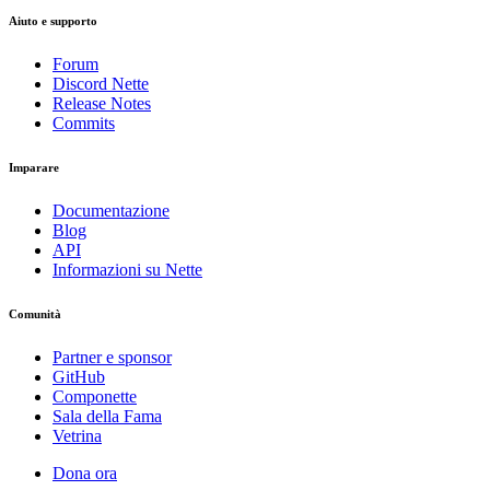
Aiuto e supporto
Forum
Discord Nette
Avete riscontrato un problema in questa pagina?
Release Notes
Commits
Mostra su GitHub
(quindi premere E per modificare)
Apri anteprima
Imparare
Segnala un problema con questa pagina su GitHub
Documentazione
Blog
API
Informazioni su Nette
Comunità
Partner e sponsor
GitHub
Componette
Sala della Fama
Vetrina
Dona ora