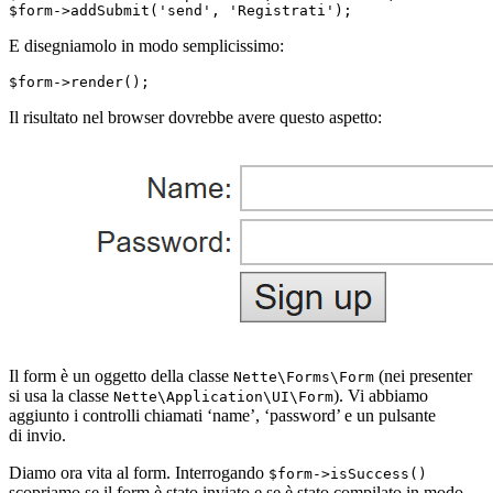
E disegniamolo in modo semplicissimo:
Il risultato nel browser dovrebbe avere questo aspetto:
Il form è un oggetto della classe
(nei presenter
Nette\Forms\Form
si usa la classe
). Vi abbiamo
Nette\Application\UI\Form
aggiunto i controlli chiamati ‘name’, ‘password’ e un pulsante
di invio.
Diamo ora vita al form. Interrogando
$form->isSuccess()
scopriamo se il form è stato inviato e se è stato compilato in modo