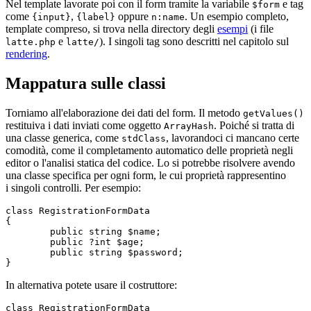
Nel template lavorate poi con il form tramite la variabile
e tag
$form
come
,
oppure
. Un esempio completo,
{input}
{label}
n:name
template compreso, si trova nella directory degli
esempi
(i file
e
). I singoli tag sono descritti nel capitolo sul
latte.php
latte/
rendering
.
Mappatura sulle classi
Torniamo all'elaborazione dei dati del form. Il metodo
getValues()
restituiva i dati inviati come oggetto
. Poiché si tratta di
ArrayHash
una classe generica, come
, lavorandoci ci mancano certe
stdClass
comodità, come il completamento automatico delle proprietà negli
editor o l'analisi statica del codice. Lo si potrebbe risolvere avendo
una classe specifica per ogni form, le cui proprietà rappresentino
i singoli controlli. Per esempio:
class RegistrationFormData

{

	public string $name;

	public ?int $age;

	public string $password;

In alternativa potete usare il costruttore:
class RegistrationFormData
