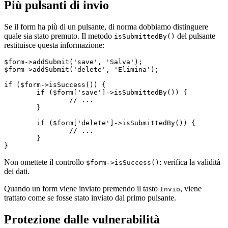
Più pulsanti di invio
Se il form ha più di un pulsante, di norma dobbiamo distinguere
quale sia stato premuto. Il metodo
del pulsante
isSubmittedBy()
restituisce questa informazione:
$form->addSubmit('save', 'Salva');

$form->addSubmit('delete', 'Elimina');

if ($form->isSuccess()) {

	if ($form['save']->isSubmittedBy()) {

		// ...

	}

	if ($form['delete']->isSubmittedBy()) {

		// ...

	}

Non omettete il controllo
: verifica la validità
$form->isSuccess()
dei dati.
Quando un form viene inviato premendo il tasto
, viene
Invio
trattato come se fosse stato inviato dal primo pulsante.
Protezione dalle vulnerabilità