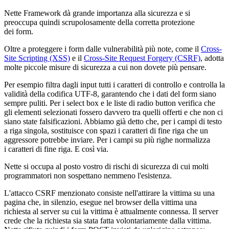
Nette Framework dà grande importanza alla sicurezza e si
preoccupa quindi scrupolosamente della corretta protezione
dei form.
Oltre a proteggere i form dalle vulnerabilità più note, come il
Cross-
Site Scripting (XSS)
e il
Cross-Site Request Forgery (CSRF)
, adotta
molte piccole misure di sicurezza a cui non dovete più pensare.
Per esempio filtra dagli input tutti i caratteri di controllo e controlla la
validità della codifica UTF-8, garantendo che i dati del form siano
sempre puliti. Per i select box e le liste di radio button verifica che
gli elementi selezionati fossero davvero tra quelli offerti e che non ci
siano state falsificazioni. Abbiamo già detto che, per i campi di testo
a riga singola, sostituisce con spazi i caratteri di fine riga che un
aggressore potrebbe inviare. Per i campi su più righe normalizza
i caratteri di fine riga. E così via.
Nette si occupa al posto vostro di rischi di sicurezza di cui molti
programmatori non sospettano nemmeno l'esistenza.
L'attacco CSRF menzionato consiste nell'attirare la vittima su una
pagina che, in silenzio, esegue nel browser della vittima una
richiesta al server su cui la vittima è attualmente connessa. Il server
crede che la richiesta sia stata fatta volontariamente dalla vittima.