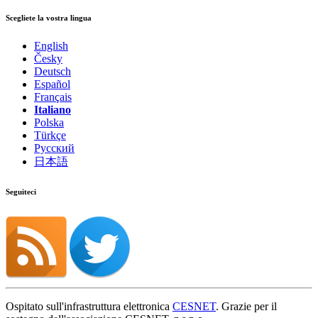
Scegliete la vostra lingua
English
Česky
Deutsch
Español
Français
Italiano
Polska
Türkçe
Русский
日本語
Seguiteci
Ospitato sull'infrastruttura elettronica
CESNET
. Grazie per il