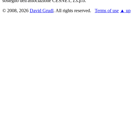
sostegno dell'associazione CESNET, z.s.p.o.
© 2008, 2026
David Grudl
. All rights reserved.
Terms of use
▲ up