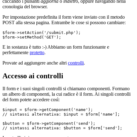
cliccando i pulsanti
aggiorna
o
indietro
, oppure navigando nella
cronologia del browser.
Per impostazione predefinita il form viene inviato con il metodo
POST alla stessa pagina. Entrambe le cose si possono cambiare:
$form->setAction('/submit.php');

E in sostanza è tutto :-) Abbiamo un form funzionante e
perfettamente
protetto
.
Provate ad aggiungere anche altri
controlli
.
Accesso ai controlli
Il form e i suoi singoli controlli si chiamano componenti. Formano
un albero di componenti, la cui radice è il form. Ai singoli controlli
del form potete accedere così:
$input = $form->getComponent('name');

// sintassi alternativa: $input = $form['name'];

$button = $form->getComponent('send');
