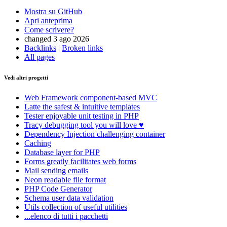
Mostra su GitHub
Apri anteprima
Come scrivere?
changed 3 ago 2026
Backlinks
|
Broken links
All pages
Vedi altri progetti
Web Framework
component-based MVC
Latte
the safest & intuitive templates
Tester
enjoyable unit testing in PHP
Tracy
debugging tool you will love ♥
Dependency Injection
challenging container
Caching
Database
layer for PHP
Forms
greatly facilitates web forms
Mail
sending emails
Neon
readable file format
PHP Code Generator
Schema
user data validation
Utils
collection of useful utilities
...elenco di tutti i pacchetti