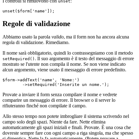
I controlli si rimuovono con
:
unset
Regole di validazione
Abbiamo usato la parola
valido
, ma il form non ha ancora alcuna
regola di validazione. Rimediamo.
Il nome sarà obbligatorio, quindi lo contrassegniamo con il metodo
. Il suo argomento è il testo del messaggio di errore
setRequired()
mostrato se l'utente non compila il nome. Se non viene indicato
alcun argomento, viene usato il messaggio di errore predefinito.
$form->addText('name', 'Nome:')

Provate a inviare il form senza compilare il nome e vedrete
comparire un messaggio di errore. Il browser o il server lo
rifiuteranno finché non compilate il campo.
Allo stesso tempo non potete imbrogliare il sistema scrivendo nel
campo solo degli spazi. Niente da fare. Nette elimina
automaticamente gli spazi iniziali e finali. Provate. È una cosa che
dovreste sempre fare con ogni campo a riga singola, ma che spesso
si dimentica. Nette la fa automaticamente. (Potete provare a