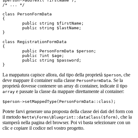
$person->addText('firstName');

/* ... */

class PersonFormData

{

	public string $firstName;

	public string $lastName;

}

class RegistrationFormData

{

	public PersonFormData $person;

	public ?int $age;

	public string $password;

La mappatura capisce allora, dal tipo della proprietà
, che
$person
deve mappare il container sulla classe
. Se la
PersonFormData
proprietà dovesse contenere un array di container, indicate il tipo
e passate la classe da mappare direttamente al container:
array
Potete farvi generare una proposta della classe dei dati del form con
il metodo
, che la
Nette\Forms\Blueprint::dataClass($form)
stamperà nella pagina del browser. Poi vi basta selezionare con un
clic e copiare il codice nel vostro progetto.