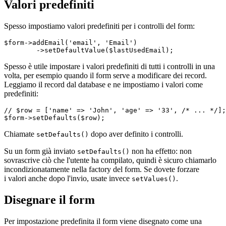
Valori predefiniti
Spesso impostiamo valori predefiniti per i controlli del form:
$form->addEmail('email', 'Email')

Spesso è utile impostare i valori predefiniti di tutti i controlli in una
volta, per esempio quando il form serve a modificare dei record.
Leggiamo il record dal database e ne impostiamo i valori come
predefiniti:
// $row = ['name' => 'John', 'age' => '33', /* ... */];

Chiamate
dopo aver definito i controlli.
setDefaults()
Su un form già inviato
non ha effetto: non
setDefaults()
sovrascrive ciò che l'utente ha compilato, quindi è sicuro chiamarlo
incondizionatamente nella factory del form. Se dovete forzare
i valori anche dopo l'invio, usate invece
.
setValues()
Disegnare il form
Per impostazione predefinita il form viene disegnato come una