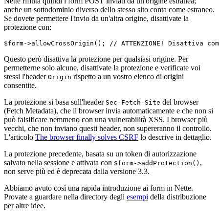
Nette rifiuta quindi i form POST inviati da un'origine estranea;
anche un sottodominio diverso dello stesso sito conta come estraneo.
Se dovete permettere l'invio da un'altra origine, disattivate la
protezione con:
Questo però disattiva la protezione per qualsiasi origine. Per
permetterne solo alcune, disattivate la protezione e verificate voi
stessi l'header
rispetto a un vostro elenco di origini
Origin
consentite.
La protezione si basa sull'header
del browser
Sec-Fetch-Site
(Fetch Metadata), che il browser invia automaticamente e che non si
può falsificare nemmeno con una vulnerabilità XSS. I browser più
vecchi, che non inviano questi header, non supereranno il controllo.
L'articolo
The browser finally solves CSRF
lo descrive in dettaglio.
La protezione precedente, basata su un token di autorizzazione
salvato nella sessione e attivata con
,
$form->addProtection()
non serve più ed è deprecata dalla versione 3.3.
Abbiamo avuto così una rapida introduzione ai form in Nette.
Provate a guardare nella directory degli
esempi
della distribuzione
per altre idee.