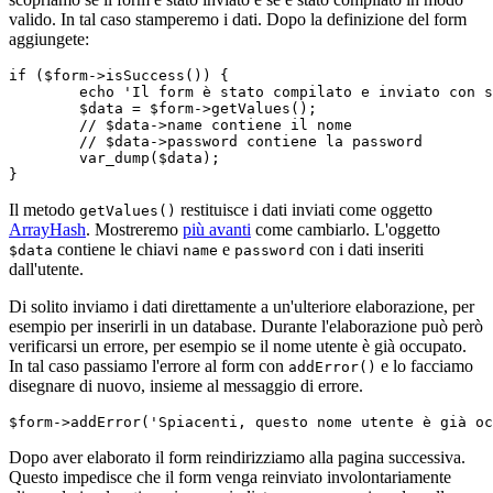
valido. In tal caso stamperemo i dati. Dopo la definizione del form
aggiungete:
if ($form->isSuccess()) {

	echo 'Il form è stato compilato e inviato con successo';

	$data = $form->getValues();

	// $data->name contiene il nome

	// $data->password contiene la password

	var_dump($data);

Il metodo
restituisce i dati inviati come oggetto
getValues()
ArrayHash
. Mostreremo
più avanti
come cambiarlo. L'oggetto
contiene le chiavi
e
con i dati inseriti
$data
name
password
dall'utente.
Di solito inviamo i dati direttamente a un'ulteriore elaborazione, per
esempio per inserirli in un database. Durante l'elaborazione può però
verificarsi un errore, per esempio se il nome utente è già occupato.
In tal caso passiamo l'errore al form con
e lo facciamo
addError()
disegnare di nuovo, insieme al messaggio di errore.
Dopo aver elaborato il form reindirizziamo alla pagina successiva.
Questo impedisce che il form venga reinviato involontariamente