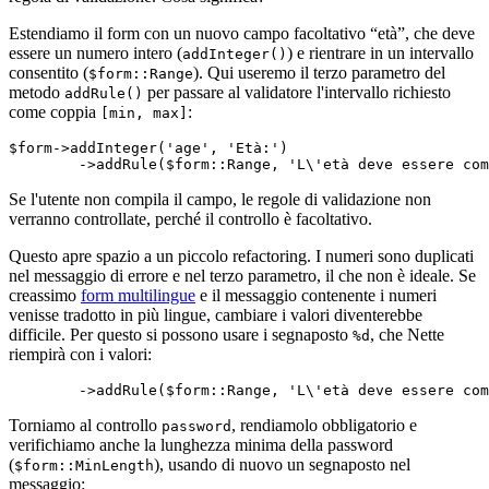
Estendiamo il form con un nuovo campo facoltativo “età”, che deve
essere un numero intero (
) e rientrare in un intervallo
addInteger()
consentito (
). Qui useremo il terzo parametro del
$form::Range
metodo
per passare al validatore l'intervallo richiesto
addRule()
come coppia
:
[min, max]
$form->addInteger('age', 'Età:')

Se l'utente non compila il campo, le regole di validazione non
verranno controllate, perché il controllo è facoltativo.
Questo apre spazio a un piccolo refactoring. I numeri sono duplicati
nel messaggio di errore e nel terzo parametro, il che non è ideale. Se
creassimo
form multilingue
e il messaggio contenente i numeri
venisse tradotto in più lingue, cambiare i valori diventerebbe
difficile. Per questo si possono usare i segnaposto
, che Nette
%d
riempirà con i valori:
Torniamo al controllo
, rendiamolo obbligatorio e
password
verifichiamo anche la lunghezza minima della password
(
), usando di nuovo un segnaposto nel
$form::MinLength
messaggio: