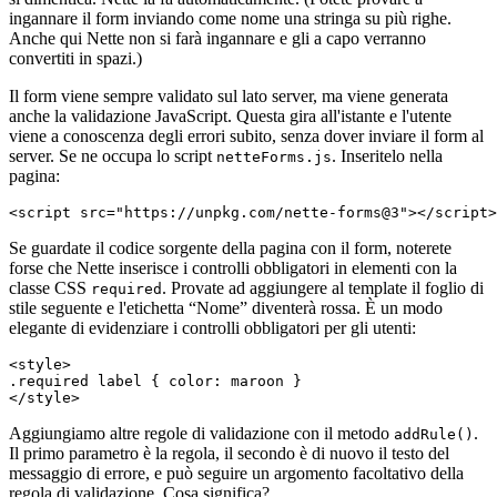
ingannare il form inviando come nome una stringa su più righe.
Anche qui Nette non si farà ingannare e gli a capo verranno
convertiti in spazi.)
Il form viene sempre validato sul lato server, ma viene generata
anche la validazione JavaScript. Questa gira all'istante e l'utente
viene a conoscenza degli errori subito, senza dover inviare il form al
server. Se ne occupa lo script
. Inseritelo nella
netteForms.js
pagina:
Se guardate il codice sorgente della pagina con il form, noterete
forse che Nette inserisce i controlli obbligatori in elementi con la
classe CSS
. Provate ad aggiungere al template il foglio di
required
stile seguente e l'etichetta “Nome” diventerà rossa. È un modo
elegante di evidenziare i controlli obbligatori per gli utenti:
<style>

.required label { color: maroon }

Aggiungiamo altre regole di validazione con il metodo
.
addRule()
Il primo parametro è la regola, il secondo è di nuovo il testo del
messaggio di errore, e può seguire un argomento facoltativo della
regola di validazione. Cosa significa?