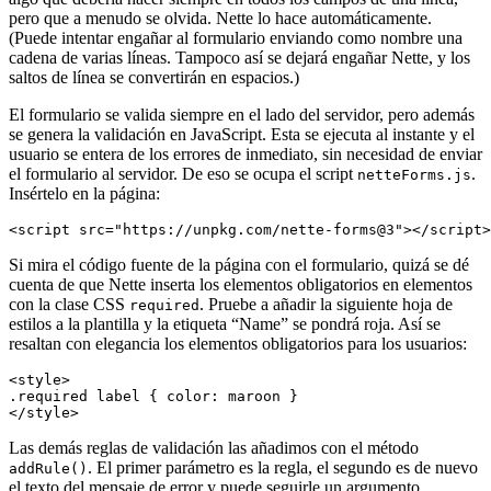
pero que a menudo se olvida. Nette lo hace automáticamente.
(Puede intentar engañar al formulario enviando como nombre una
cadena de varias líneas. Tampoco así se dejará engañar Nette, y los
saltos de línea se convertirán en espacios.)
El formulario se valida siempre en el lado del servidor, pero además
se genera la validación en JavaScript. Esta se ejecuta al instante y el
usuario se entera de los errores de inmediato, sin necesidad de enviar
el formulario al servidor. De eso se ocupa el script
.
netteForms.js
Insértelo en la página:
Si mira el código fuente de la página con el formulario, quizá se dé
cuenta de que Nette inserta los elementos obligatorios en elementos
con la clase CSS
. Pruebe a añadir la siguiente hoja de
required
estilos a la plantilla y la etiqueta “Name” se pondrá roja. Así se
resaltan con elegancia los elementos obligatorios para los usuarios:
<style>

.required label { color: maroon }

Las demás reglas de validación las añadimos con el método
. El primer parámetro es la regla, el segundo es de nuevo
addRule()
el texto del mensaje de error y puede seguirle un argumento