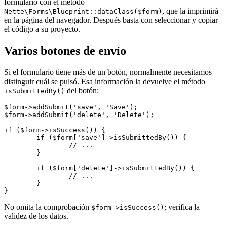
formulario con el método
, que la imprimirá
Nette\Forms\Blueprint::dataClass($form)
en la página del navegador. Después basta con seleccionar y copiar
el código a su proyecto.
Varios botones de envío
Si el formulario tiene más de un botón, normalmente necesitamos
distinguir cuál se pulsó. Esa información la devuelve el método
del botón:
isSubmittedBy()
$form->addSubmit('save', 'Save');

$form->addSubmit('delete', 'Delete');

if ($form->isSuccess()) {

	if ($form['save']->isSubmittedBy()) {

		// ...

	}

	if ($form['delete']->isSubmittedBy()) {

		// ...

	}

No omita la comprobación
; verifica la
$form->isSuccess()
validez de los datos.