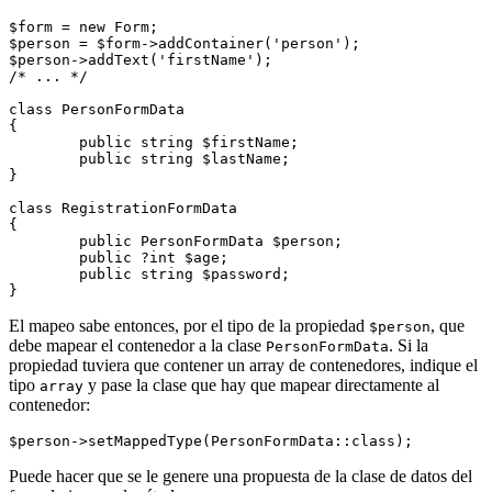
$form = new Form;

$person = $form->addContainer('person');

$person->addText('firstName');

/* ... */

class PersonFormData

{

	public string $firstName;

	public string $lastName;

}

class RegistrationFormData

{

	public PersonFormData $person;

	public ?int $age;

	public string $password;

El mapeo sabe entonces, por el tipo de la propiedad
, que
$person
debe mapear el contenedor a la clase
. Si la
PersonFormData
propiedad tuviera que contener un array de contenedores, indique el
tipo
y pase la clase que hay que mapear directamente al
array
contenedor:
Puede hacer que se le genere una propuesta de la clase de datos del