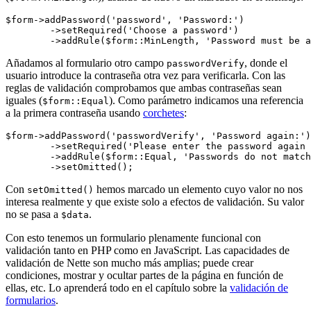
$form->addPassword('password', 'Password:')

	->setRequired('Choose a password')

Añadamos al formulario otro campo
, donde el
passwordVerify
usuario introduce la contraseña otra vez para verificarla. Con las
reglas de validación comprobamos que ambas contraseñas sean
iguales (
). Como parámetro indicamos una referencia
$form::Equal
a la primera contraseña usando
corchetes
:
$form->addPassword('passwordVerify', 'Password again:')

	->setRequired('Please enter the password again for verification')

	->addRule($form::Equal, 'Passwords do not match', $form['password'])

Con
hemos marcado un elemento cuyo valor no nos
setOmitted()
interesa realmente y que existe solo a efectos de validación. Su valor
no se pasa a
.
$data
Con esto tenemos un formulario plenamente funcional con
validación tanto en PHP como en JavaScript. Las capacidades de
validación de Nette son mucho más amplias; puede crear
condiciones, mostrar y ocultar partes de la página en función de
ellas, etc. Lo aprenderá todo en el capítulo sobre la
validación de
formularios
.