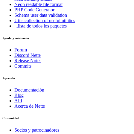
Neon
readable file format
PHP Code Generator
Schema
user data validation
Utils
collection of useful utilities
...lista de todos los paquetes
Ayuda y asistencia
Forum
Discord Nette
Release Notes
Commits
¿Ha encontrado algún problema en esta página?
Mostrar en GitHub
(luego pulse E para editar)
Aprenda
Abrir vista previa
Informar de un problema con esta página en GitHub
Documentación
Blog
API
Acerca de Nette
Comunidad
Socios y patrocinadores