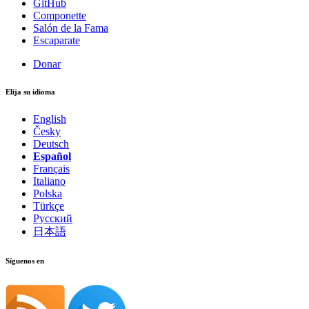
GitHub
Componette
Salón de la Fama
Escaparate
Donar
Elija su idioma
English
Česky
Deutsch
Español
Français
Italiano
Polska
Türkçe
Русский
日本語
Síguenos en