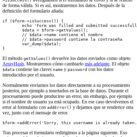
>isSuccess()
de forma válida. Si es así, mostraremos los datos. Después de la
definición del formulario añada:
if ($form->isSuccess()) {

	echo 'Form was filled and submitted successfully';

	$data = $form->getValues();

	// $data->name contiene el nombre

	// $data->password contiene la contraseña

	var_dump($data);

El método
devuelve los datos enviados como objeto
getValues()
ArrayHash
. Mostraremos cómo cambiarlo
más adelante
. El objeto
contiene las claves
y
con los datos
$data
name
password
introducidos por el usuario.
Normalmente enviamos los datos directamente a su procesamiento
posterior, por ejemplo a insertarlos en la base de datos. Durante el
procesamiento puede producirse un error, sin embargo, por ejemplo
si el nombre de usuario ya está ocupado. En ese caso devolvemos el
error al formulario con
y dejamos que se renderice otra
addError()
vez, junto con el mensaje de error.
Tras procesar el formulario redirigimos a la página siguiente. Eso