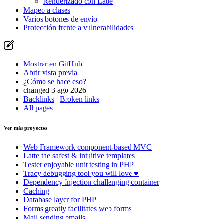
Renderizado con Latte
Mapeo a clases
Varios botones de envío
Protección frente a vulnerabilidades
Mostrar en GitHub
Abrir vista previa
¿Cómo se hace eso?
changed 3 ago 2026
Backlinks
|
Broken links
All pages
Ver más proyectos
Web Framework
component-based MVC
Latte
the safest & intuitive templates
Tester
enjoyable unit testing in PHP
Tracy
debugging tool you will love ♥
Dependency Injection
challenging container
Caching
Database
layer for PHP
Forms
greatly facilitates web forms
Mail
sending emails