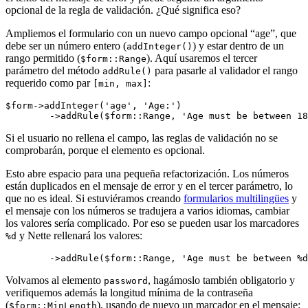
opcional de la regla de validación. ¿Qué significa eso?
Ampliemos el formulario con un nuevo campo opcional “age”, que
debe ser un número entero (
) y estar dentro de un
addInteger()
rango permitido (
). Aquí usaremos el tercer
$form::Range
parámetro del método
para pasarle al validador el rango
addRule()
requerido como par
:
[min, max]
$form->addInteger('age', 'Age:')

Si el usuario no rellena el campo, las reglas de validación no se
comprobarán, porque el elemento es opcional.
Esto abre espacio para una pequeña refactorización. Los números
están duplicados en el mensaje de error y en el tercer parámetro, lo
que no es ideal. Si estuviéramos creando
formularios multilingües
y
el mensaje con los números se tradujera a varios idiomas, cambiar
los valores sería complicado. Por eso se pueden usar los marcadores
y Nette rellenará los valores:
%d
Volvamos al elemento
, hagámoslo también obligatorio y
password
verifiquemos además la longitud mínima de la contraseña
(
), usando de nuevo un marcador en el mensaje:
$form::MinLength