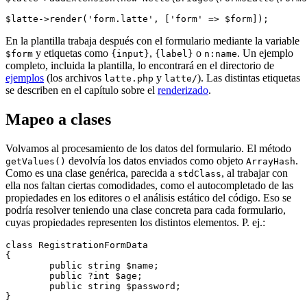
En la plantilla trabaja después con el formulario mediante la variable
y etiquetas como
,
o
. Un ejemplo
$form
{input}
{label}
n:name
completo, incluida la plantilla, lo encontrará en el directorio de
ejemplos
(los archivos
y
). Las distintas etiquetas
latte.php
latte/
se describen en el capítulo sobre el
renderizado
.
Mapeo a clases
Volvamos al procesamiento de los datos del formulario. El método
devolvía los datos enviados como objeto
.
getValues()
ArrayHash
Como es una clase genérica, parecida a
, al trabajar con
stdClass
ella nos faltan ciertas comodidades, como el autocompletado de las
propiedades en los editores o el análisis estático del código. Eso se
podría resolver teniendo una clase concreta para cada formulario,
cuyas propiedades representen los distintos elementos. P. ej.:
class RegistrationFormData

{

	public string $name;

	public ?int $age;

	public string $password;
