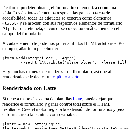
De forma predeterminada, el formulario se renderiza como una
tabla. Los distintos elementos respetan las pautas básicas de
accesibilidad: todas las etiquetas se generan como elementos
y se asocian con sus respectivos elementos de formulario.
<label>
Al pulsar una etiqueta, el cursor se coloca automáticamente en el
campo del formulario.
A cada elemento le podemos poner atributos HTML arbitrarios. Por
ejemplo, añadir un placeholder:
$form->addInteger('age', 'Age:')

Hay muchas maneras de renderizar un formulario, así que al
renderizado se le dedica un
capítulo aparte
.
Renderizado con Latte
Si tiene a mano el sistema de plantillas
Latte
, puede dejar que
renderice el formulario y ganar control total sobre el HTML
resultante. Crea el motor, registra la extensión de formularios y pasa
el formulario a la plantilla como variable:
$latte = new Latte\Engine;

$latte->addExtension(new Nette\Bridges\FormsLatte\Forms