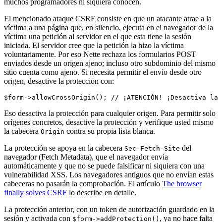
muchos programadores ni siquiera conocen.
El mencionado ataque CSRF consiste en que un atacante atrae a la
víctima a una página que, en silencio, ejecuta en el navegador de la
víctima una petición al servidor en el que esta tiene la sesión
iniciada. El servidor cree que la petición la hizo la víctima
voluntariamente. Por eso Nette rechaza los formularios POST
enviados desde un origen ajeno; incluso otro subdominio del mismo
sitio cuenta como ajeno. Si necesita permitir el envío desde otro
origen, desactive la protección con:
Eso desactiva la protección para cualquier origen. Para permitir solo
orígenes concretos, desactive la protección y verifique usted mismo
la cabecera
contra su propia lista blanca.
Origin
La protección se apoya en la cabecera
del
Sec-Fetch-Site
navegador (Fetch Metadata), que el navegador envía
automáticamente y que no se puede falsificar ni siquiera con una
vulnerabilidad XSS. Los navegadores antiguos que no envían estas
cabeceras no pasarán la comprobación. El artículo
The browser
finally solves CSRF
lo describe en detalle.
La protección anterior, con un token de autorización guardado en la
sesión y activada con
, ya no hace falta
$form->addProtection()