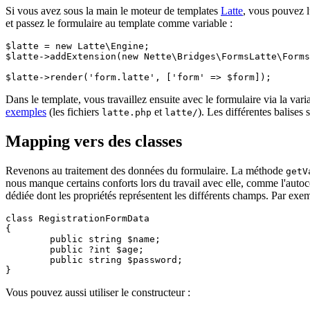
Si vous avez sous la main le moteur de templates
Latte
, vous pouvez l
et passez le formulaire au template comme variable :
$latte = new Latte\Engine;

$latte->addExtension(new Nette\Bridges\FormsLatte\Forms
Dans le template, vous travaillez ensuite avec le formulaire via la var
exemples
(les fichiers
et
). Les différentes balises 
latte.php
latte/
Mapping vers des classes
Revenons au traitement des données du formulaire. La méthode
getV
nous manque certains conforts lors du travail avec elle, comme l'autoc
dédiée dont les propriétés représentent les différents champs. Par exem
class RegistrationFormData

{

	public string $name;

	public ?int $age;

	public string $password;

Vous pouvez aussi utiliser le constructeur :