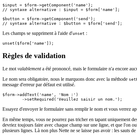
$input = $form->getComponent('name');

// syntaxe alternative : $input = $form['name'];

$button = $form->getComponent('send');

Les champs se suppriment à l'aide d'
:
unset
Règles de validation
Le mot
valablement
a été prononcé, mais le formulaire n'a encore aucu
Le nom sera obligatoire, nous le marquons donc avec la méthode
set
message d'erreur par défaut est utilisé.
$form->addText('name', 'Nom :')

Essayez d'envoyer le formulaire sans remplir le nom et vous verrez app
En même temps, vous ne pourrez pas tricher en tapant uniquement des 
devriez toujours faire avec chaque champ sur une ligne, et que l'on 
plusieurs lignes. Là non plus Nette ne se laisse pas avoir : les sauts de