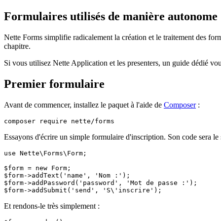
Formulaires utilisés de manière autonome
Nette Forms simplifie radicalement la création et le traitement des f
chapitre.
Si vous utilisez Nette Application et les presenters, un guide dédié vo
Premier formulaire
Avant de commencer, installez le paquet à l'aide de
Composer
:
Essayons d'écrire un simple formulaire d'inscription. Son code sera le 
use Nette\Forms\Form;

$form = new Form;

$form->addText('name', 'Nom :');

$form->addPassword('password', 'Mot de passe :');

Et rendons-le très simplement :