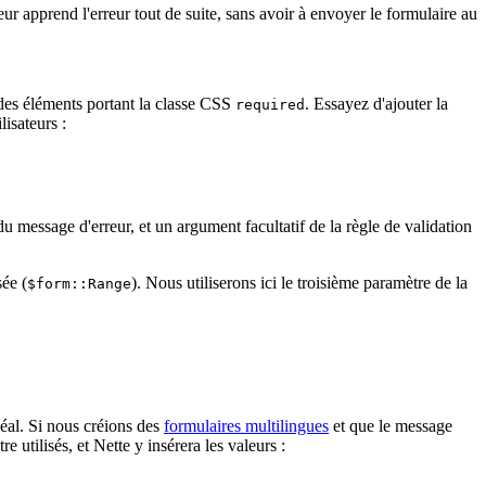
ur apprend l'erreur tout de suite, sans avoir à envoyer le formulaire au
 des éléments portant la classe CSS
. Essayez d'ajouter la
required
isateurs :
du message d'erreur, et un argument facultatif de la règle de validation
sée (
). Nous utiliserons ici le troisième paramètre de la
$form::Range
déal. Si nous créions des
formulaires multilingues
et que le message
e utilisés, et Nette y insérera les valeurs :