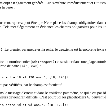
aScript est également générée. Elle s'exécute immédiatement et l'utilisate
s la page :
ous remarquerez peut-être que Nette place les champs obligatoires dans
e. Cela met élégamment en évidence les champs obligatoires pour les util
. Le premier paramètre est la règle, le deuxième est là encore le texte 
()
tre un nombre entier (
) et se situer dans une plage autori
addInteger()
forme de paire
:
[min, max]
t pas vérifiées, car le champ est facultatif.
ns le message d'erreur et dans le troisième paramètre, ce qui n'est pas i
aleurs deviendrait difficile. C'est pourquoi les placeholders
peuvent êtr
%d