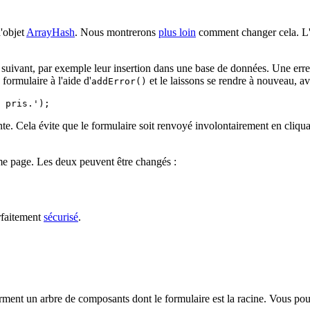
'objet
ArrayHash
. Nous montrerons
plus loin
comment changer cela. L
uivant, par exemple leur insertion dans une base de données. Une erreu
formulaire à l'aide d'
et le laissons se rendre à nouveau, av
addError()
nte. Cela évite que le formulaire soit renvoyé involontairement en cliqu
me page. Les deux peuvent être changés :
arfaitement
sécurisé
.
orment un arbre de composants dont le formulaire est la racine. Vous po