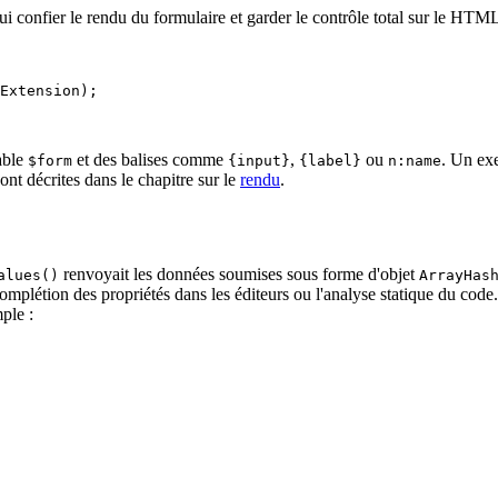
ui confier le rendu du formulaire et garder le contrôle total sur le HTM
Extension);

iable
et des balises comme
,
ou
. Un exe
$form
{input}
{label}
n:name
sont décrites dans le chapitre sur le
rendu
.
renvoyait les données soumises sous forme d'objet
alues()
ArrayHas
omplétion des propriétés dans les éditeurs ou l'analyse statique du code
ple :