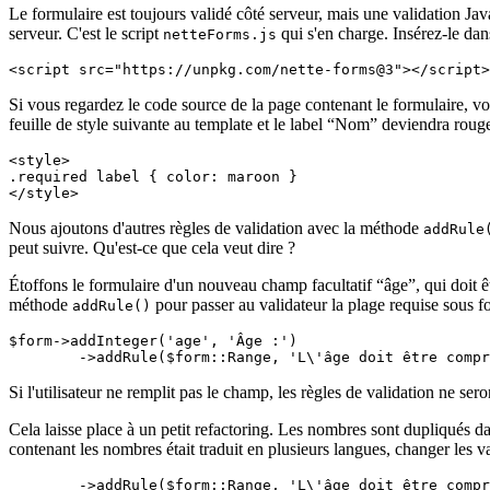
Le formulaire est toujours validé côté serveur, mais une validation Jav
serveur. C'est le script
qui s'en charge. Insérez-le dan
netteForms.js
Si vous regardez le code source de la page contenant le formulaire, v
feuille de style suivante au template et le label “Nom” deviendra roug
<style>

.required label { color: maroon }

Nous ajoutons d'autres règles de validation avec la méthode
addRule
peut suivre. Qu'est-ce que cela veut dire ?
Étoffons le formulaire d'un nouveau champ facultatif “âge”, qui doit ê
méthode
pour passer au validateur la plage requise sous 
addRule()
$form->addInteger('age', 'Âge :')

Si l'utilisateur ne remplit pas le champ, les règles de validation ne seron
Cela laisse place à un petit refactoring. Les nombres sont dupliqués da
contenant les nombres était traduit en plusieurs langues, changer les v