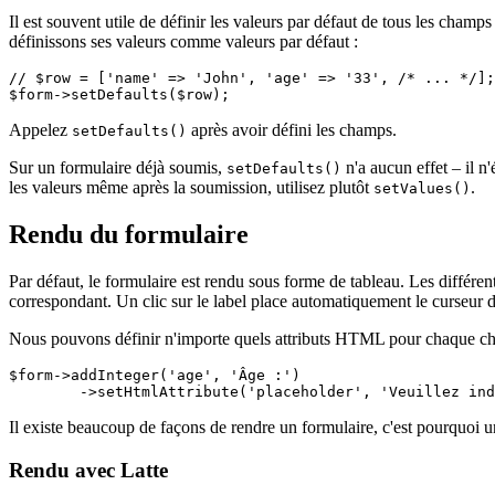
Il est souvent utile de définir les valeurs par défaut de tous les cham
définissons ses valeurs comme valeurs par défaut :
// $row = ['name' => 'John', 'age' => '33', /* ... */];

Appelez
après avoir défini les champs.
setDefaults()
Sur un formulaire déjà soumis,
n'a aucun effet – il n
setDefaults()
les valeurs même après la soumission, utilisez plutôt
.
setValues()
Rendu du formulaire
Par défaut, le formulaire est rendu sous forme de tableau. Les différen
correspondant. Un clic sur le label place automatiquement le curseur 
Nous pouvons définir n'importe quels attributs HTML pour chaque ch
$form->addInteger('age', 'Âge :')

Il existe beaucoup de façons de rendre un formulaire, c'est pourquoi 
Rendu avec Latte