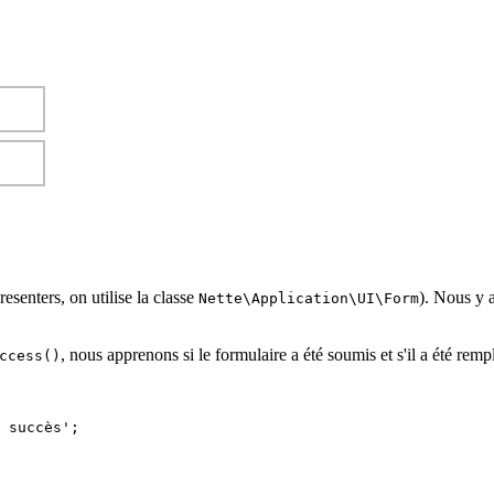
resenters, on utilise la classe
). Nous y 
Nette\Application\UI\Form
, nous apprenons si le formulaire a été soumis et s'il a été remp
ccess()