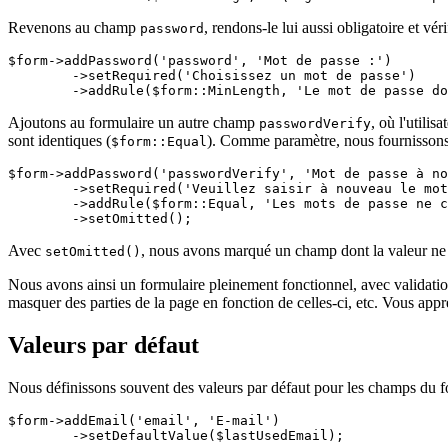
Revenons au champ
, rendons-le lui aussi obligatoire et v
password
$form->addPassword('password', 'Mot de passe :')

	->setRequired('Choisissez un mot de passe')

Ajoutons au formulaire un autre champ
, où l'utili
passwordVerify
sont identiques (
). Comme paramètre, nous fournissons 
$form::Equal
$form->addPassword('passwordVerify', 'Mot de passe à no
	->setRequired('Veuillez saisir à nouveau le mot de passe pour vérification')

	->addRule($form::Equal, 'Les mots de passe ne correspondent pas', $form['password'])

Avec
, nous avons marqué un champ dont la valeur ne no
setOmitted()
Nous avons ainsi un formulaire pleinement fonctionnel, avec validatio
masquer des parties de la page en fonction de celles-ci, etc. Vous appr
Valeurs par défaut
Nous définissons souvent des valeurs par défaut pour les champs du f
$form->addEmail('email', 'E-mail')
