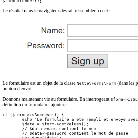
Le résultat dans le navigateur devrait ressembler à ceci :
Le formulaire est un objet de la classe
(dans les p
Nette\Forms\Form
bouton d'envoi.
Donnons maintenant vie au formulaire. En interrogeant
$form->isSu
définition du formulaire, ajoutez :
if ($form->isSuccess()) {

	echo 'Le formulaire a été rempli et envoyé avec succès';

	$data = $form->getValues();

	// $data->name contient le nom

	// $data->password contient le mot de passe

	var_dump($data);
