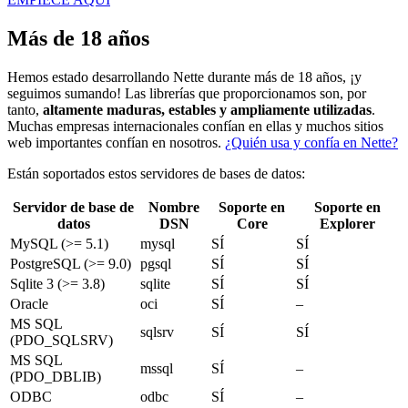
Más de 18 años
Hemos estado desarrollando Nette durante más de 18 años, ¡y
seguimos sumando! Las librerías que proporcionamos son, por
tanto,
altamente maduras, estables y ampliamente utilizadas
.
Muchas empresas internacionales confían en ellas y muchos sitios
web importantes confían en nosotros.
¿Quién usa y confía en Nette?
Están soportados estos servidores de bases de datos:
Servidor de base de
Nombre
Soporte en
Soporte en
datos
DSN
Core
Explorer
MySQL (>= 5.1)
mysql
SÍ
SÍ
PostgreSQL (>= 9.0)
pgsql
SÍ
SÍ
Sqlite 3 (>= 3.8)
sqlite
SÍ
SÍ
Oracle
oci
SÍ
–
MS SQL
sqlsrv
SÍ
SÍ
(PDO_SQLSRV)
MS SQL
mssql
SÍ
–
(PDO_DBLIB)
ODBC
odbc
SÍ
–