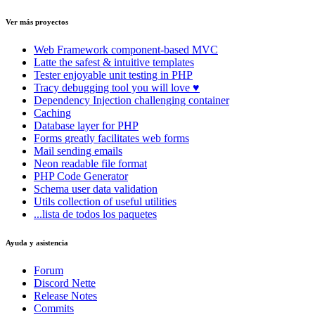
Ver más proyectos
Web Framework
component-based MVC
Latte
the safest & intuitive templates
Tester
enjoyable unit testing in PHP
Tracy
debugging tool you will love ♥
Dependency Injection
challenging container
Caching
Database
layer for PHP
Forms
greatly facilitates web forms
Mail
sending emails
Neon
readable file format
PHP Code Generator
Schema
user data validation
Utils
collection of useful utilities
...lista de todos los paquetes
Ayuda y asistencia
Forum
Discord Nette
Release Notes
Commits