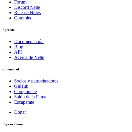
Forum
Discord Nette
Release Notes
Commits
Aprenda
Documentación
Blog
API
Acerca de Nette
Comunidad
Socios y patrocinadores
GitHub
Componette
Salón de la Fama
Escaparate
Donar
Elija su idioma