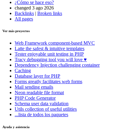
¿Cómo se hace eso?
changed 3 ago 2026
Backlinks
|
Broken links
All pages
Ver más proyectos
Web Framework
component-based MVC
Latte
the safest & intuitive templates
Tester
enjoyable unit testing in PHP
Tracy
debugging tool you will love ♥
Dependency Injection
challenging container
Caching
Database
layer for PHP
Forms
greatly facilitates web forms
Mail
sending emails
Neon
readable file format
PHP Code Generator
Schema
user data validation
Utils
collection of useful utilities
...lista de todos los paquetes
Ayuda y asistencia