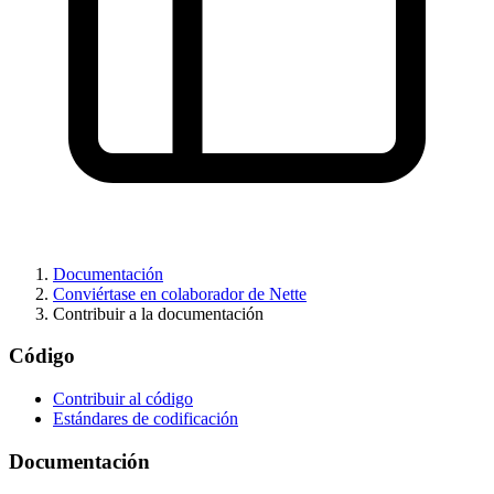
¿Ha encontrado algún problema en esta página?
Mostrar en GitHub
(luego pulse E para editar)
Documentación
Abrir vista previa
Conviértase en colaborador de Nette
Informar de un problema con esta página en GitHub
Contribuir a la documentación
Código
Contribuir al código
Estándares de codificación
Documentación