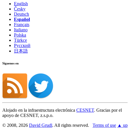
English
Česky
Deutsch
Español
Français
Italiano
Polska
Türkçe
Русский
日本語
Síguenos en
Alojado en la infraestructura electrónica
CESNET
. Gracias por el
apoyo de CESNET, z.s.p.o.
© 2008, 2026
David Grudl
. All rights reserved.
Terms of use
▲ up