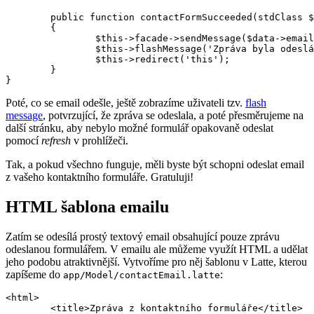
	public function contactFormSucceeded(stdClass $data): void

	{

		$this->facade->sendMessage($data->email, $data->name, $data->message);

		$this->flashMessage('Zpráva byla odeslána');

		$this->redirect('this');

	}

Poté, co se email odešle, ještě zobrazíme uživateli tzv.
flash
message
, potvrzující, že zpráva se odeslala, a poté přesměrujeme na
další stránku, aby nebylo možné formulář opakovaně odeslat
pomocí
refresh
v prohlížeči.
Tak, a pokud všechno funguje, měli byste být schopni odeslat email
z vašeho kontaktního formuláře. Gratuluji!
HTML šablona emailu
Zatím se odesílá prostý textový email obsahující pouze zprávu
odeslanou formulářem. V emailu ale můžeme využít HTML a udělat
jeho podobu atraktivnější. Vytvoříme pro něj šablonu v Latte, kterou
zapíšeme do
:
app/Model/contactEmail.latte
<html>

	<title>Zpráva z kontaktního formuláře</title>
