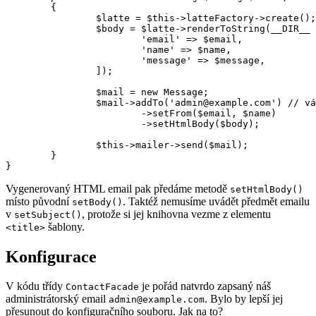
	{

		$latte = $this->latteFactory->create();

		$body = $latte->renderToString(__DIR__ . '/contactEmail.latte', [

			'email' => $email,

			'name' => $name,

			'message' => $message,

		]);

		$mail = new Message;

		$mail->addTo('admin@example.com') // váš email

			->setFrom($email, $name)

			->setHtmlBody($body);

		$this->mailer->send($mail);

	}

Vygenerovaný HTML email pak předáme metodě
setHtmlBody()
místo původní
. Taktéž nemusíme uvádět předmět emailu
setBody()
v
, protože si jej knihovna vezme z elementu
setSubject()
šablony.
<title>
Konfigurace
V kódu třídy
je pořád natvrdo zapsaný náš
ContactFacade
administrátorský email
. Bylo by lepší jej
admin@example.com
přesunout do konfiguračního souboru. Jak na to?