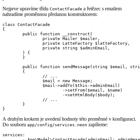
Nejprve upravíme třídu
a řetězec s emailem
ContactFacade
nahradíme proměnnou předanou konstruktorem:
class ContactFacade

{

	public function __construct(

		private Mailer $mailer,

		private LatteFactory $latteFactory,

		private string $adminEmail,

	) {

	}

	public function sendMessage(string $email, string $name, string $message): void

	{

		// ...

		$mail = new Message;

		$mail->addTo($this->adminEmail)

			->setFrom($email, $name)

			->setHtmlBody($body);

		// ...

	}

A druhým krokem je uvedení hodnoty této proměnné v konfiguraci.
Do souboru
zapíšeme:
app/config/services.neon
services:
