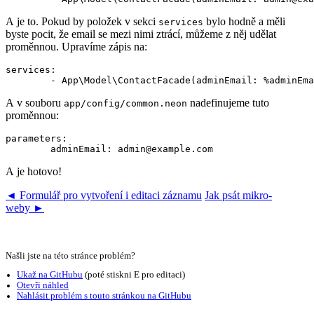
A je to. Pokud by položek v sekci
bylo hodně a měli
services
byste pocit, že email se mezi nimi ztrácí, můžeme z něj udělat
proměnnou. Upravíme zápis na:
services:

A v souboru
nadefinujeme tuto
app/config/common.neon
proměnnou:
parameters:

A je hotovo!
◄ Formulář pro vytvoření i editaci záznamu
Jak psát mikro-
weby ►