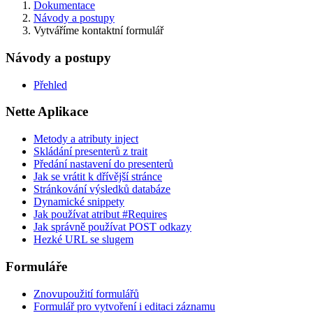
Dokumentace
Návody a postupy
Vytváříme kontaktní formulář
Návody a postupy
Přehled
Nette Aplikace
Metody a atributy inject
Skládání presenterů z trait
Předání nastavení do presenterů
Jak se vrátit k dřívější stránce
Stránkování výsledků databáze
Dynamické snippety
Jak používat atribut #Requires
Jak správně používat POST odkazy
Hezké URL se slugem
Formuláře
Znovupoužití formulářů
Formulář pro vytvoření i editaci záznamu