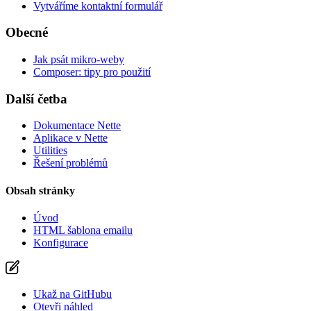
Našli jste na této stránce problém?
Vytváříme kontaktní formulář
Ukaž na GitHubu
(poté stiskni E pro editaci)
Obecné
Otevři náhled
Nahlásit problém s touto stránkou na GitHubu
Jak psát mikro-weby
Composer: tipy pro použití
Další četba
Dokumentace Nette
Aplikace v Nette
Utilities
Řešení problémů
Obsah stránky
Úvod
HTML šablona emailu
Konfigurace
Ukaž na GitHubu
Otevři náhled