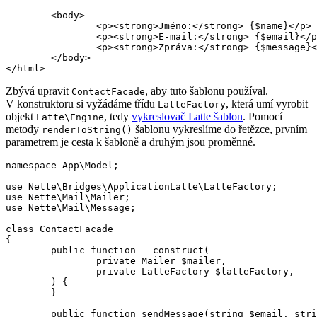
	<body>

		<p><strong>Jméno:</strong> {$name}</p>

		<p><strong>E-mail:</strong> {$email}</p>

		<p><strong>Zpráva:</strong> {$message}</p>

	</body>

Zbývá upravit
, aby tuto šablonu používal.
ContactFacade
V konstruktoru si vyžádáme třídu
, která umí vyrobit
LatteFactory
objekt
, tedy
vykreslovač Latte šablon
. Pomocí
Latte\Engine
metody
šablonu vykreslíme do řetězce, prvním
renderToString()
parametrem je cesta k šabloně a druhým jsou proměnné.
namespace App\Model;

use Nette\Bridges\ApplicationLatte\LatteFactory;

use Nette\Mail\Mailer;

use Nette\Mail\Message;

class ContactFacade

{

	public function __construct(

		private Mailer $mailer,

		private LatteFactory $latteFactory,

	) {

	}

	public function sendMessage(string $email, string $name, string $message): void
