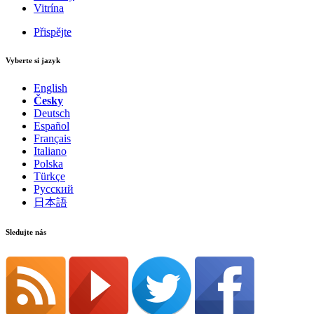
Vitrína
Přispějte
Vyberte si jazyk
English
Česky
Deutsch
Español
Français
Italiano
Polska
Türkçe
Русский
日本語
Sledujte nás