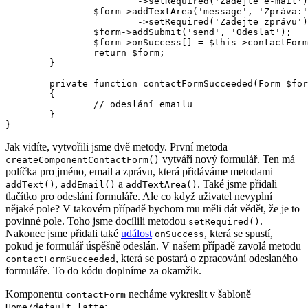
			->setRequired('Zadejte e-mail');

		$form->addTextArea('message', 'Zpráva:')

			->setRequired('Zadejte zprávu');

		$form->addSubmit('send', 'Odeslat');

		$form->onSuccess[] = $this->contactFormSucceeded(...);

		return $form;

	}

	private function contactFormSucceeded(Form $form, $data): void

	{

		// odeslání emailu

	}

Jak vidíte, vytvořili jsme dvě metody. První metoda
vytváří nový formulář. Ten má
createComponentContactForm()
políčka pro jméno, email a zprávu, která přidáváme metodami
,
a
. Také jsme přidali
addText()
addEmail()
addTextArea()
tlačítko pro odeslání formuláře. Ale co když uživatel nevyplní
nějaké pole? V takovém případě bychom mu měli dát vědět, že je to
povinné pole. Toho jsme docílili metodou
.
setRequired()
Nakonec jsme přidali také
událost
, která se spustí,
onSuccess
pokud je formulář úspěšně odeslán. V našem případě zavolá metodu
, která se postará o zpracování odeslaného
contactFormSucceeded
formuláře. To do kódu doplníme za okamžik.
Komponentu
necháme vykreslit v šabloně
contactForm
:
Home/default.latte