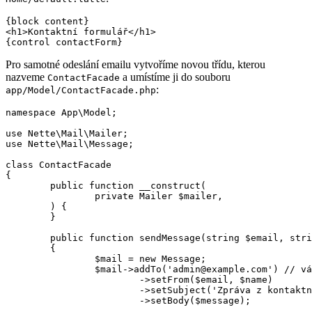
{block content}

<h1>Kontaktní formulář</h1>

Pro samotné odeslání emailu vytvoříme novou třídu, kterou
nazveme
a umístíme ji do souboru
ContactFacade
:
app/Model/ContactFacade.php
namespace App\Model;

use Nette\Mail\Mailer;

use Nette\Mail\Message;

class ContactFacade

{

	public function __construct(

		private Mailer $mailer,

	) {

	}

	public function sendMessage(string $email, string $name, string $message): void

	{

		$mail = new Message;

		$mail->addTo('admin@example.com') // váš email

			->setFrom($email, $name)

			->setSubject('Zpráva z kontaktního formuláře')

			->setBody($message);
