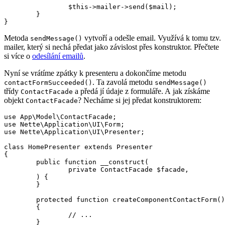
		$this->mailer->send($mail);

	}

Metoda
vytvoří a odešle email. Využívá k tomu tzv.
sendMessage()
mailer, který si nechá předat jako závislost přes konstruktor. Přečtete
si více o
odesílání emailů
.
Nyní se vrátíme zpátky k presenteru a dokončíme metodu
. Ta zavolá metodu
contactFormSucceeded()
sendMessage()
třídy
a předá jí údaje z formuláře. A jak získáme
ContactFacade
objekt
? Necháme si jej předat konstruktorem:
ContactFacade
use App\Model\ContactFacade;

use Nette\Application\UI\Form;

use Nette\Application\UI\Presenter;

class HomePresenter extends Presenter

{

	public function __construct(

		private ContactFacade $facade,

	) {

	}

	protected function createComponentContactForm(): Form

	{

		// ...

	}
