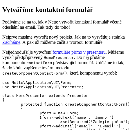
Vytváříme kontaktní formulář
Podíváme se na to, jak v Nette vytvořit kontaktní formulář včetně
odesílání na email. Tak tedy do toho!
Nejprve musíme vytvořit nový projekt. Jak na to vysvětluje stránka
Začínáme
. A pak už můžeme začít s tvorbou formuláře.
Nejjednodušší je vytvoření
formuláře přímo v presenteru
. Můžeme
využít předpřipravený
. Do něj přidáme
HomePresenter
komponentu
představující formulář. Uděláme to tak,
contactForm
že do kódu zapíšeme tovární metodu
, která komponentu vyrobí:
createComponentContactForm()
use Nette\Application\UI\Form;

use Nette\Application\UI\Presenter;

class HomePresenter extends Presenter

{

	protected function createComponentContactForm(): Form

	{

		$form = new Form;

		$form->addText('name', 'Jméno:')

			->setRequired('Zadejte jméno');

		$form->addEmail('email', 'E-mail:')
