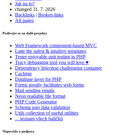
Jak na to?
changed 31. 7. 2026
Backlinks
|
Broken links
All pages
Podívejte se na další projekty
Web Framework
component-based MVC
Latte
the safest & intuitive templates
Tester
enjoyable unit testing in PHP
Tracy
debugging tool you will love ♥
Dependency Injection
challenging container
Caching
Database
layer for PHP
Forms
greatly facilitates web forms
Mail
sending emails
Neon
readable file format
PHP Code Generator
Schema
user data validation
Utils
collection of useful utilities
…seznam všech balíčků
Nápověda a podpora