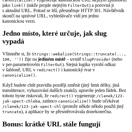
canonicalize()
jako
(takže projde stejným
) a porovná ji
link()
FilterOut
s aktuální URL. Pokud se liší, přesměruje HTTP 301. Návštěvník
skončí na správné URL, vyhledávače vidí jen jednu
kanonickou verzi.
Jedno místo, které určuje, jak slug
vypadá
Všimněte si, že
Strings::webalize(Strings::truncate(...,
žije na
jediném místě
– uvnitř
(nebo
100, ''))
SlugProvider
v per-parametrovém
). Stejná logika vyrobí odkaz
FilterOut
v šabloně, URL v
i kanonický tvar v
redirect()
.
canonicalize()
Když budete chtít pravidla později změnit (jiný limit délky, jiná
transliterace, vyhazování dalších znaků), upravíte jeden řádek. Bez
tohoto byste riskovali, že
vygeneruje
redirect()
/clanek/123-
, zatímco
bude očekávat
jak-upect-chleba
canonicalize()
(protože někde někdo použil jiný
/clanek/123-jak-upect-chl
), a aplikace by se přesměrovávala donekonečna.
truncate
Bonus: krátké URL stále fungují