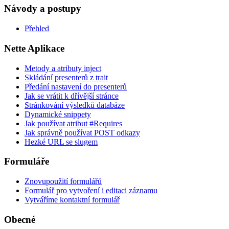
Návody a postupy
Přehled
Nette Aplikace
Metody a atributy inject
Skládání presenterů z trait
Předání nastavení do presenterů
Jak se vrátit k dřívější stránce
Stránkování výsledků databáze
Dynamické snippety
Jak používat atribut #Requires
Jak správně používat POST odkazy
Hezké URL se slugem
Formuláře
Znovupoužití formulářů
Formulář pro vytvoření i editaci záznamu
Vytváříme kontaktní formulář
Obecné