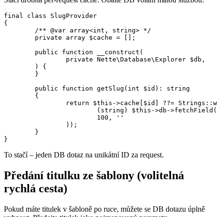
final class SlugProvider

{

	/** @var array<int, string> */

	private array $cache = [];

	public function __construct(

		private Nette\Database\Explorer $db,

	) {

	}

	public function getSlug(int $id): string

	{

		return $this->cache[$id] ??= Strings::webalize(Strings::truncate(

			(string) $this->db->fetchField('SELECT title FROM article WHERE id = ?', $id),

			100, ''

		));

	}

To stačí – jeden DB dotaz na unikátní ID za request.
Předání titulku ze šablony (volitelná
rychlá cesta)
Pokud máte titulek v šabloně po ruce, můžete se DB dotazu úplně