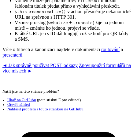
Volitelně může per-parametrový
umožnit
FilterOut
šablonám titulek předat přímo a vyhledávání přeskočit.
v action přesměruje nekanonické
$this->canonicalize()
URL na správnou s HTTP 301.
Vzorec pro slug (
+
) žije na jednom
webalize
truncate
místě – změníte ho jednou, projeví se všude.
Krátké URL jen s ID dál fungují, což se hodí pro QR kódy
a SMS.
Více o filtrech a kanonizaci najdete v dokumentaci
routování
a
presenterů
.
◄ Jak správně používat POST odkazy
Znovupoužití formulářů na
více místech ►