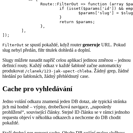
		Route::FilterOut => function (array $params) use ($slugProvider): array {

			if (isset($params['id']) && empty($params['slug'])) {

				$params['slug'] = $slugProvider->getSlug((int) $params['id']);

			}

			return $params;

		},

	],

se spustí pokaždé, když router
generuje
URL. Pokud
FilterOut
slug nebyl předán, filtr titulek dohledá a doplní.
Slugy můžete nasadit napříč celou aplikací jedinou změnou – jednou
definicí routy. Každý odkaz v každé šabloně začne automaticky
produkovat
. Žádný grep, žádné
/clanek/123-jak-upect-chleba
hledání po šablonách, žádný přehlédnutý case.
Cache pro vyhledávání
Jedno volání odkazu znamená jeden DB dotaz, ale typická stránka
jich má hodně – výpisy, drobečková navigace, „naposledy
prohlížené“, související články. Stejné ID článku se v rámci jednoho
requestu objeví v několika odkazech a nechceme do DB chodit
pokaždé.
Stačí drobná per-request cache. Obalte DB volání malou službou: