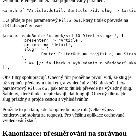
vyhnout. Předejte titulek jako pojmenovaný parametr:
…a přidejte per-parametrový
, který titulek převede na
FilterOut
URL-bezpečný tvar:
$router->addRoute('clanek/<id [0-9]+>[-<slug>]', [

	'presenter' => 'Article',

	'action' => 'detail',

	'slug' => [

		Route::FilterOut => fn($title) => Strings::webalize(Strings::truncate($title, 100, '')),

	],

	'' => [/* fallback s vyhledáním z předchozí ukázky */],

Oba filtry spolupracují. Obecný filtr proběhne první; vidí, že slug je
už vyplněn předaným titulkem, a vyhledání v DB přeskočí. Per-
parametrový
pak tento titulek převede na výsledný slug.
FilterOut
Šablony, které titulek nepředávají, dál fungují. Obecný filtr najde
slug prázdný a projde cestou s vyhledáváním.
Použijte to jen tam, kde to opravdu hraje roli (velké výpisy
renderované stokrát za request). Pro většinu aplikace cachované
vyhledávání stačí.
Kanonizace: přesměrování na správnou