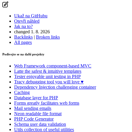
Ukaž na GitHubu
Otevři náhled
Jak na to?
changed 1. 8. 2026
Backlinks
|
Broken links
All pages
Podívejte se na další projekty
Web Framework
component-based MVC
Latte
the safest & intuitive templates
Tester
enjoyable unit testing in PHP
Tracy
debugging tool you will love ♥
Dependency Injection
challenging container
Caching
Database
layer for PHP
Forms
greatly facilitates web forms
Mail
sending emails
Neon
readable file format
PHP Code Generator
Schema
user data validation
Utils
collection of useful utilities