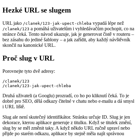
Hezké URL se slugem
URL jako
vypadá lépe než
/clanek/123-jak-upect-chleba
a pomáhá uživatelům i vyhledávačům pochopit, co na
/clanek/123
stránce čeká. Tento návod ukazuje, jak je generovat čistě v routeru –
bez zásahu do jediné šablony – a jak zařídit, aby každý návštěvník
skončil na kanonické URL.
Proč slug v URL
Porovnejte tyto dvě adresy:
/clanek/123

Druhá uživateli (a Googlu) prozradí, co ho po kliknutí čeká. To je
dobré pro SEO, dělá odkazy čitelné v chatu nebo e-mailu a dá smysl
i URL liště.
Slug ale není skutečný identifikátor. Stránku určuje ID. Slug je jen
dekorace, kterou aplikace generuje z titulku. Když se titulek změní,
slug by se měl změnit taky. A když někdo URL ručně upraví nebo
přijde po starém odkazu, aplikace by stejně měla najít správnou