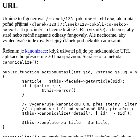
URL
Umíme teď generovat
, ale routa
/clanek/123-jak-upect-chleba
pořád přijímá
i
/clanek/123
/clanek/123-cokoli-co-nekdo-
. To je záměr – chceme krátké URL (viz níže) a chceme, aby
napsal
staré nebo ručně napsané odkazy fungovaly. Ale nechceme, aby
vyhledávače indexovaly stejný článek pod několika adresami.
Řešením je
kanonizace
: když uživatel přijde po nekanonické URL,
aplikace ho přesměruje 301 na správnou. Stará se o to metoda
:
canonicalize()
public function actionDetail(int $id, ?string $slug = n
{

	$article = $this->facade->getArticle($id);

	if (!$article) {

		$this->error();

	}

	// vygeneruje kanonickou URL přes stejný FilterOut

	// a pokud se liší od současné URL, přesměruje HTTP 301

	$this->canonicalize('detail', ['id' => $id]);

	$this->template->article = $article;

vygeneruje kanonickou URL stejným způsobem