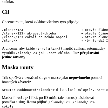
stránku.
Cíl
Chceme routu, která zvládne všechny tyto případy:
/clanek/123                              → otevře článe
/clanek/123-jak-upect-chleba             → otevře článe
/clanek/123-cokoli-co-nekdo-napsal       → otevře článe
A chceme, aby každé
a
napříč aplikací automaticky
n:href
link()
vyrobilo
–
bez přepisování
/clanek/123-jak-upect-chleba
jediné šablony
.
Maska routy
Trik spočívá v označení slugu v masce jako
nepovinného
pomocí
hranatých závorek:
Maska
říká: po ID může (ale nemusí) následovat
[-<slug>]
pomlčka a slug. Routa přijímá
i
/clanek/123
/clanek/123-
.
cokoli