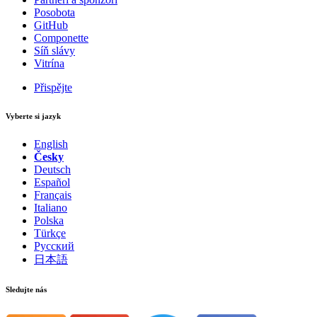
Posobota
GitHub
Componette
Síň slávy
Vitrína
Přispějte
Vyberte si jazyk
English
Česky
Deutsch
Español
Français
Italiano
Polska
Türkçe
Русский
日本語
Sledujte nás