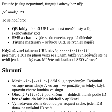
Protože je slug nepovinný, fungují i adresy bez něj:
To se hodí pro:
QR kódy
– kratší URL znamená méně hustý a lépe
skenovatelný kód
SMS a chat
– vejde se do tweetu, vypadá úhledně
Tištěné materiály
– krátkou URL se rychleji napíše
Když uživatel takovou URL otevře,
ho
canonicalize()
přesměruje 301 na plnou verzi se slugem, takže vyhledávače stejně
uvidí jen kanonický tvar. Můžete mít krátkost i SEO zároveň.
Shrnutí
Maska
dělá slug nepovinným. Defaultní
<id>[-<slug>]
nematchuje
;
použijte jen tehdy, když
<slug>
/
<slug .+>
opravdu chcete lomítka ve slugu.
Obecný
pod klíčem
dohledá titulek podle ID –
FilterOut
''
bez zásahu do šablon kdekoli v aplikaci
.
Vyhledávání obalte drobnou per-request cache; jeden DB
dotaz na unikátní ID stačí.