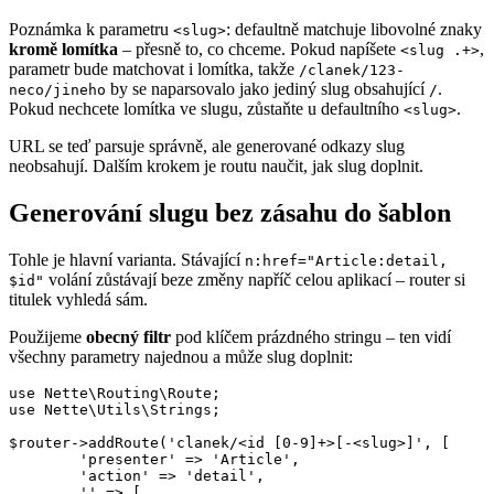
Poznámka k parametru
: defaultně matchuje libovolné znaky
<slug>
kromě lomítka
– přesně to, co chceme. Pokud napíšete
,
<slug .+>
parametr bude matchovat i lomítka, takže
/clanek/123-
by se naparsovalo jako jediný slug obsahující
.
neco/jineho
/
Pokud nechcete lomítka ve slugu, zůstaňte u defaultního
.
<slug>
URL se teď parsuje správně, ale generované odkazy slug
neobsahují. Dalším krokem je routu naučit, jak slug doplnit.
Generování slugu bez zásahu do šablon
Tohle je hlavní varianta. Stávající
n:href="Article:detail,
volání zůstávají beze změny napříč celou aplikací – router si
$id"
titulek vyhledá sám.
Použijeme
obecný filtr
pod klíčem prázdného stringu – ten vidí
všechny parametry najednou a může slug doplnit:
use Nette\Routing\Route;

use Nette\Utils\Strings;

$router->addRoute('clanek/<id [0-9]+>[-<slug>]', [

	'presenter' => 'Article',

	'action' => 'detail',

	'' => [
