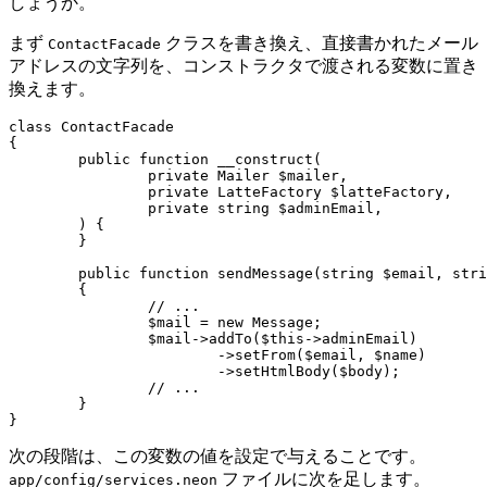
しょうか。
まず
クラスを書き換え、直接書かれたメール
ContactFacade
アドレスの文字列を、コンストラクタで渡される変数に置き
換えます。
class ContactFacade

{

	public function __construct(

		private Mailer $mailer,

		private LatteFactory $latteFactory,

		private string $adminEmail,

	) {

	}

	public function sendMessage(string $email, string $name, string $message): void

	{

		// ...

		$mail = new Message;

		$mail->addTo($this->adminEmail)

			->setFrom($email, $name)

			->setHtmlBody($body);

		// ...

	}

次の段階は、この変数の値を設定で与えることです。
ファイルに次を足します。
app/config/services.neon