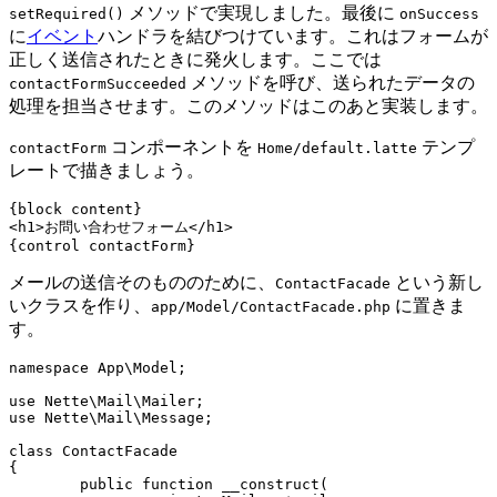
メソッドで実現しました。最後に
setRequired()
onSuccess
に
イベント
ハンドラを結びつけています。これはフォームが
正しく送信されたときに発火します。ここでは
メソッドを呼び、送られたデータの
contactFormSucceeded
処理を担当させます。このメソッドはこのあと実装します。
コンポーネントを
テンプ
contactForm
Home/default.latte
レートで描きましょう。
{block content}

<h1>お問い合わせフォーム</h1>

メールの送信そのもののために、
という新し
ContactFacade
いクラスを作り、
に置きま
app/Model/ContactFacade.php
す。
namespace App\Model;

use Nette\Mail\Mailer;

use Nette\Mail\Message;

class ContactFacade

{

	public function __construct(
