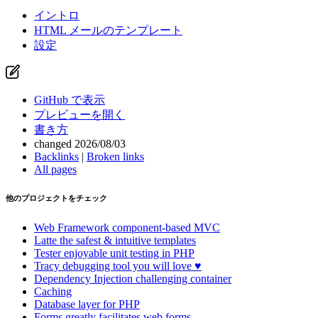
イントロ
HTML メールのテンプレート
設定
GitHub で表示
プレビューを開く
書き方
changed 2026/08/03
Backlinks
|
Broken links
All pages
他のプロジェクトをチェック
Web Framework
component-based MVC
Latte
the safest & intuitive templates
Tester
enjoyable unit testing in PHP
Tracy
debugging tool you will love ♥
Dependency Injection
challenging container
Caching
Database
layer for PHP
Forms
greatly facilitates web forms