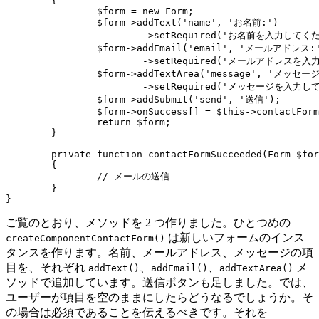
	{

		$form = new Form;

		$form->addText('name', 'お名前:')

			->setRequired('お名前を入力してください');

		$form->addEmail('email', 'メールアドレス:')

			->setRequired('メールアドレスを入力してください');

		$form->addTextArea('message', 'メッセージ:')

			->setRequired('メッセージを入力してください');

		$form->addSubmit('send', '送信');

		$form->onSuccess[] = $this->contactFormSucceeded(...);

		return $form;

	}

	private function contactFormSucceeded(Form $form, $data): void

	{

		// メールの送信

	}

ご覧のとおり、メソッドを 2 つ作りました。ひとつめの
は新しいフォームのインス
createComponentContactForm()
タンスを作ります。名前、メールアドレス、メッセージの項
目を、それぞれ
、
、
メ
addText()
addEmail()
addTextArea()
ソッドで追加しています。送信ボタンも足しました。では、
ユーザーが項目を空のままにしたらどうなるでしょうか。そ
の場合は必須であることを伝えるべきです。それを