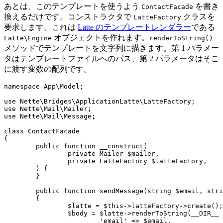
あとは、このテンプレートを使うよう
を書き
ContactFacade
換えるだけです。コンストラクタで
クラスを
LatteFactory
要求します。これは
Latte のテンプレートレンダラー
である
オブジェクトを作れます。
Latte\Engine
renderToString()
メソッドでテンプレートを文字列に描きます。第 1 パラメー
タはテンプレートファイルへのパス、第 2 パラメータはそこ
に渡す変数の配列です。
namespace App\Model;

use Nette\Bridges\ApplicationLatte\LatteFactory;

use Nette\Mail\Mailer;

use Nette\Mail\Message;

class ContactFacade

{

	public function __construct(

		private Mailer $mailer,

		private LatteFactory $latteFactory,

	) {

	}

	public function sendMessage(string $email, string $name, string $message): void

	{

		$latte = $this->latteFactory->create();

		$body = $latte->renderToString(__DIR__ . '/contactEmail.latte', [

			'email' => $email,
