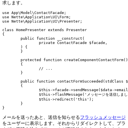
求します。
use App\Model\ContactFacade;

use Nette\Application\UI\Form;

use Nette\Application\UI\Presenter;

class HomePresenter extends Presenter

{

	public function __construct(

		private ContactFacade $facade,

	) {

	}

	protected function createComponentContactForm(): Form

	{

		// ...

	}

	public function contactFormSucceeded(stdClass $data): void

	{

		$this->facade->sendMessage($data->email, $data->name, $data->message);

		$this->flashMessage('メッセージを送信しました');

		$this->redirect('this');

	}

メールを送ったあと、送信を知らせる
フラッシュメッセージ
をユーザーに表示します。それからリダイレクトして、ブラ