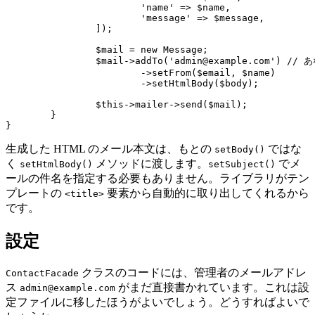
			'name' => $name,

			'message' => $message,

		]);

		$mail = new Message;

		$mail->addTo('admin@example.com') // あなたのメールアドレス

			->setFrom($email, $name)

			->setHtmlBody($body);

		$this->mailer->send($mail);

	}

生成した HTML のメール本文は、もとの
ではな
setBody()
く
メソッドに渡します。
でメ
setHtmlBody()
setSubject()
ールの件名を指定する必要もありません。ライブラリがテン
プレートの
要素から自動的に取り出してくれるから
<title>
です。
設定
クラスのコードには、管理者のメールアドレ
ContactFacade
ス
がまだ直接書かれています。これは設
admin@example.com
定ファイルに移したほうがよいでしょう。どうすればよいで