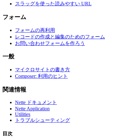
スラッグを使った読みやすい URL
フォーム
フォームの再利用
レコードの作成と編集のためのフォーム
お問い合わせフォームを作ろう
一般
このページで問題を見つけましたか？
マイクロサイトの書き方
GitHub で表示
(次に E を押して編集)
Composer: 利用のヒント
プレビューを開く
関連情報
GitHub でこのページの問題を報告する
Nette ドキュメント
Nette Application
Utilities
トラブルシューティング
目次