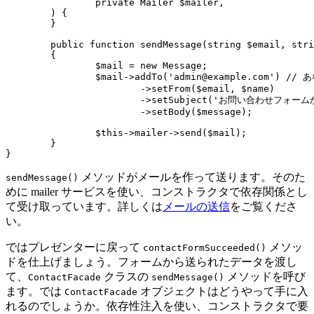
		private Mailer $mailer,

	) {

	}

	public function sendMessage(string $email, string $name, string $message): void

	{

		$mail = new Message;

		$mail->addTo('admin@example.com') // あなたのメールアドレス

			->setFrom($email, $name)

			->setSubject('お問い合わせフォームからのメッセージ')

			->setBody($message);

		$this->mailer->send($mail);

	}

メソッドがメールを作って送ります。そのた
sendMessage()
めに mailer サービスを使い、コンストラクタで依存関係とし
て受け取っています。詳しくは
メールの送信
をご覧くださ
い。
ではプレゼンターに戻って
メソッ
contactFormSucceeded()
ドを仕上げましょう。フォームから送られたデータを渡し
て、
クラスの
メソッドを呼び
ContactFacade
sendMessage()
ます。では
オブジェクトはどうやって手に入
ContactFacade
れるのでしょうか。依存性注入を使い、コンストラクタで要