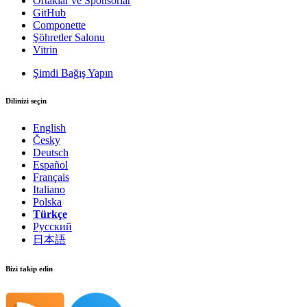
Ortaklar ve Sponsorlar
GitHub
Componette
Şöhretler Salonu
Vitrin
Şimdi Bağış Yapın
Dilinizi seçin
English
Česky
Deutsch
Bu sayfada bir sorun mu buldunuz?
Español
GitHub'da göster
(ardından düzenlemek için E tuşuna basın)
Français
Önizlemeyi Aç
Italiano
Polska
GitHub'da bu sayfayla ilgili bir sorun bildirin
Türkçe
Русский
日本語
Bizi takip edin