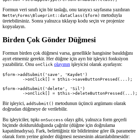
Formun veri sınıfı için bir taslağı, onu tarayıcı sayfasına yazdıran
metoduyla
Nette\Forms\Blueprint::dataClass($form)
üretebilirsiniz. Sonra yalnızca tıklayıp kodu seçin ve projenize
kopyalayın.
Birden Çok Gönder Düğmesi
Formun birden çok düğmesi varsa, genellikle hangisine basıldığını
ayırt etmemiz gerekir. Her düğme için ayrı bir işleyici fonksiyon
yazabiliriz. Onu
olayının
işleyicisi olarak ayarlayın:
onClick
$form->addSubmit('save', 'Kaydet')

	->onClick[] = $this->saveButtonPressed(...);

$form->addSubmit('delete', 'Sil')

Bir işleyici,
metodunun üçüncü argümanı olarak
addSubmit()
doğrudan düğmeye de verilebilir.
Bu işleyiciler, tıpkı
olayı gibi, yalnızca form geçerli
onSuccess
biçimde doldurulduğunda çağrılır (düğme için doğrulama
kapatılmadıysa). Fark, belirttiğiniz tür bildirimine göre ilk parametre
olarak form yerine gönder düğmesi nesnesinin aktarılabilmesidir: