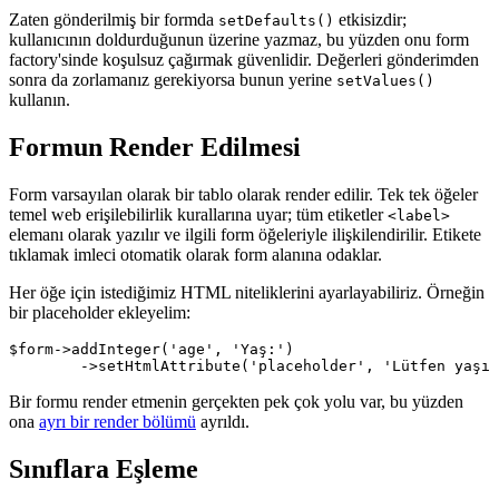
Zaten gönderilmiş bir formda
etkisizdir;
setDefaults()
kullanıcının doldurduğunun üzerine yazmaz, bu yüzden onu form
factory'sinde koşulsuz çağırmak güvenlidir. Değerleri gönderimden
sonra da zorlamanız gerekiyorsa bunun yerine
setValues()
kullanın.
Formun Render Edilmesi
Form varsayılan olarak bir tablo olarak render edilir. Tek tek öğeler
temel web erişilebilirlik kurallarına uyar; tüm etiketler
<label>
elemanı olarak yazılır ve ilgili form öğeleriyle ilişkilendirilir. Etikete
tıklamak imleci otomatik olarak form alanına odaklar.
Her öğe için istediğimiz HTML niteliklerini ayarlayabiliriz. Örneğin
bir placeholder ekleyelim:
$form->addInteger('age', 'Yaş:')

Bir formu render etmenin gerçekten pek çok yolu var, bu yüzden
ona
ayrı bir render bölümü
ayrıldı.
Sınıflara Eşleme