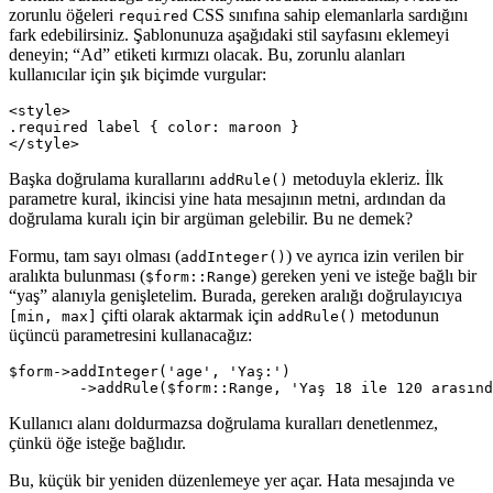
zorunlu öğeleri
CSS sınıfına sahip elemanlarla sardığını
required
fark edebilirsiniz. Şablonunuza aşağıdaki stil sayfasını eklemeyi
deneyin; “Ad” etiketi kırmızı olacak. Bu, zorunlu alanları
kullanıcılar için şık biçimde vurgular:
<style>

.required label { color: maroon }

Başka doğrulama kurallarını
metoduyla ekleriz. İlk
addRule()
parametre kural, ikincisi yine hata mesajının metni, ardından da
doğrulama kuralı için bir argüman gelebilir. Bu ne demek?
Formu, tam sayı olması (
) ve ayrıca izin verilen bir
addInteger()
aralıkta bulunması (
) gereken yeni ve isteğe bağlı bir
$form::Range
“yaş” alanıyla genişletelim. Burada, gereken aralığı doğrulayıcıya
çifti olarak aktarmak için
metodunun
[min, max]
addRule()
üçüncü parametresini kullanacağız:
$form->addInteger('age', 'Yaş:')

Kullanıcı alanı doldurmazsa doğrulama kuralları denetlenmez,
çünkü öğe isteğe bağlıdır.
Bu, küçük bir yeniden düzenlemeye yer açar. Hata mesajında ve