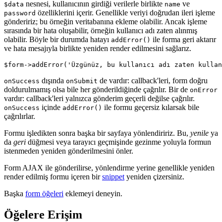
nesnesi, kullanıcının girdiği verilerle birlikte
ve
$data
name
özelliklerini içerir. Genellikle veriyi doğrudan ileri işleme
password
göndeririz; bu örneğin veritabanına ekleme olabilir. Ancak işleme
sırasında bir hata oluşabilir, örneğin kullanıcı adı zaten alınmış
olabilir. Böyle bir durumda hatayı
ile forma geri aktarır
addError()
ve hata mesajıyla birlikte yeniden render edilmesini sağlarız.
dışında
de vardır: callback'leri, form doğru
onSuccess
onSubmit
doldurulmamış olsa bile her gönderildiğinde çağrılır. Bir de
onError
vardır: callback'leri yalnızca gönderim geçerli değilse çağrılır.
içinde
ile formu geçersiz kılarsak bile
onSuccess
addError()
çağrılırlar.
Formu işledikten sonra başka bir sayfaya yönlendiririz. Bu,
yenile
ya
da
geri
düğmesi veya tarayıcı geçmişinde gezinme yoluyla formun
istenmeden yeniden gönderilmesini önler.
Form AJAX ile gönderilirse, yönlendirme yerine genellikle yeniden
render edilmiş formu içeren bir
snippet
yeniden çizersiniz.
Başka
form öğeleri
eklemeyi deneyin.
Öğelere Erişim