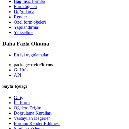
Bağımsız formlar
Form öğeleri
Doğrulama
Render
Özel form öğeleri
Yapılandırma
Yükseltme
Daha Fazla Okuma
En iyi uygulamalar
package:
nette/forms
GitHub
API
Sayfa İçeriği
Giriş
İlk Form
Öğelere Erişim
Doğrulama Kuralları
Varsayılan Değerler
Formun Render Edilmesi
Sınıflara Eşleme