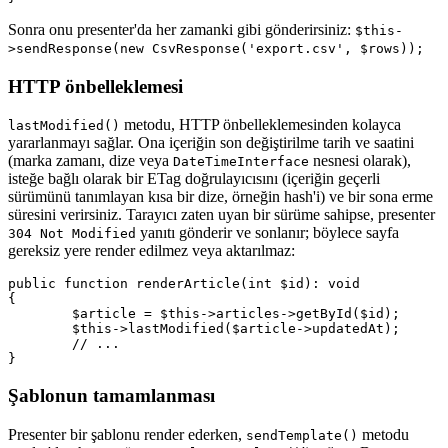
Sonra onu presenter'da her zamanki gibi gönderirsiniz:
$this-
>sendResponse(new CsvResponse('export.csv', $rows));
HTTP önbelleklemesi
metodu, HTTP önbelleklemesinden kolayca
lastModified()
yararlanmayı sağlar. Ona içeriğin son değiştirilme tarih ve saatini
(marka zamanı, dize veya
nesnesi olarak),
DateTimeInterface
isteğe bağlı olarak bir ETag doğrulayıcısını (içeriğin geçerli
sürümünü tanımlayan kısa bir dize, örneğin hash'i) ve bir sona erme
süresini verirsiniz. Tarayıcı zaten uyan bir sürüme sahipse, presenter
yanıtı gönderir ve sonlanır; böylece sayfa
304 Not Modified
gereksiz yere render edilmez veya aktarılmaz:
public function renderArticle(int $id): void

{

	$article = $this->articles->getById($id);

	$this->lastModified($article->updatedAt);

	// ...

Şablonun tamamlanması
Presenter bir şablonu render ederken,
metodu
sendTemplate()