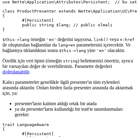
use Nette\Application\Attributes\Persistent;  // bu sat
class ProductPresenter extends Nette\Application\UI\Pre
{

	#[Persistent]

	public string $lang; // public olmalı

örneğin
değerini taşıyorsa,
veya
$this->lang
'en'
link()
n:href
ile oluşturulan bağlantılar da
parametresini içerecektir. Ve
lang=en
bağlantıya tıklandıktan sonra
yine
olacaktır.
$this->lang
'en'
Özellik için veri tipini (örneğin
) belirtmenizi öneririz, ayrıca
string
bir varsayılan değer de verebilirsiniz. Parametre değerleri
doğrulanabilir
.
Kalıcı parametreler genellikle ilgili presenter'ın tüm eylemleri
arasında aktarılır. Onları birden fazla presenter arasında da aktarmak
için, ya:
presenter'ların kalıtım aldığı ortak bir atada
ya da presenter'ların kullandığı bir trait'te tanımlanmaları
gerekir:
trait LanguageAware

{

	#[Persistent]
