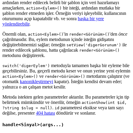
ardından render edilecek belirli bir şablon için veri hazırlamayı
amaçlarken,
bir isteği, ardından mutlaka bir
action<Eylem>()
şablon render etmeden işler. Örneğin veriyi işleyebilir, kullanıcının
oturumunu açıp kapatabilir vb. ve sonra
başka bir yere
yönlendirebilir
.
Önemli olan,
'in
'den
önce
action<Eylem>()
render<Görünüm>()
çağrılmasıdır. Bu, eylem metodunun içinde isteğin gidişatını
değiştirebilmemizi sağlar; örneğin
ile
setView('digerGorunum')
render edilecek şablonu, hatta çağrılacak
render<Görünüm>()
metodunu değiştirerek.
metoduyla tamamen başka bir eyleme bile
switch('digerEylem')
geçebilirsiniz. Bu, geçerli metodu keser ve onun yerine yeni eylemin
ve
metotlarını çalıştırır (ve
action<Eylem>()
render<Görünüm>()
otomatik
kanonikleştirmeyi
kapatır). İsteğin kendisi devam eder;
yalnızca o an çalışan metot kesilir.
Metoda istekten gelen parametreler aktarılır. Bu parametreler için tip
belirtmek mümkündür ve önerilir, örneğin
actionShow(int $id,
.
parametresi eksikse veya tam sayı
?string $slug = null)
id
değilse, presenter
404 hatası
döndürür ve sonlanır.
handle<Sinyal>(args...)