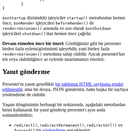
	}

dizisindeki işleyiciler
metodundan hemen
$onStartup
startup()
önce,
işleyicileri
ile
$onRender
beforeRender()
arasında ve son olarak
render<Görünüm>()
$onShutdown
işleyicileri
'dan hemen önce çağrılır.
shutdown()
Devam etmeden önce bir öneri:
Gördüğünüz gibi bir presenter
birden fazla eylemi/görünümü işleyebilir, yani birden fazla
metoduna sahip olabilir. Ancak presenter'ları
render<Görünüm>()
tek veya olabildiğince az eylemle tasarlamanızı öneririz.
Yanıt gönderme
Presenter'ın yanıtı genellikle
bir şablonun HTML sayfasına render
edilmesidir
, ama bir dosya, JSON gönderimi, hatta başka bir sayfaya
yönlendirme de olabilir.
Yaşam döngüsünün herhangi bir noktasında, aşağıdaki metotlardan
birini kullanarak bir yanıt gönderip presenter'ı aynı anda
sonlandırabiliriz:
,
,
ve
redirect()
redirectPermanent()
redirectUrl()
bir
yönlendirme
gerçekleştirir
forward()