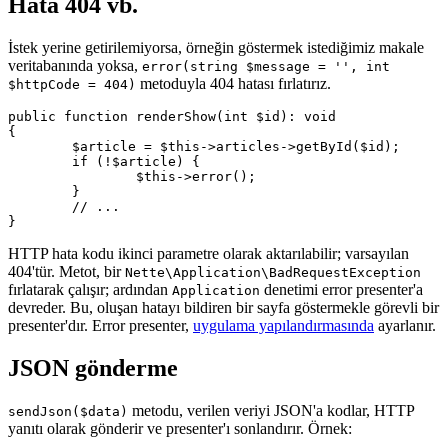
Hata 404 vb.
İstek yerine getirilemiyorsa, örneğin göstermek istediğimiz makale
veritabanında yoksa,
error(string $message = '', int
metoduyla 404 hatası fırlatırız.
$httpCode = 404)
public function renderShow(int $id): void

{

	$article = $this->articles->getById($id);

	if (!$article) {

		$this->error();

	}

	// ...

HTTP hata kodu ikinci parametre olarak aktarılabilir; varsayılan
404'tür. Metot, bir
Nette\Application\BadRequestException
fırlatarak çalışır; ardından
denetimi error presenter'a
Application
devreder. Bu, oluşan hatayı bildiren bir sayfa göstermekle görevli bir
presenter'dır. Error presenter,
uygulama yapılandırmasında
ayarlanır.
JSON gönderme
metodu, verilen veriyi JSON'a kodlar, HTTP
sendJson($data)
yanıtı olarak gönderir ve presenter'ı sonlandırır. Örnek: