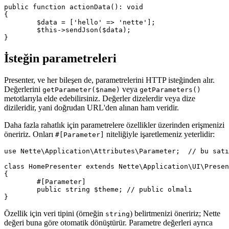
public function actionData(): void

{

	$data = ['hello' => 'nette'];

	$this->sendJson($data);

İsteğin parametreleri
Presenter, ve her bileşen de, parametrelerini HTTP isteğinden alır.
Değerlerini
veya
getParameter($name)
getParameters()
metotlarıyla elde edebilirsiniz. Değerler dizelerdir veya dize
dizileridir, yani doğrudan URL'den alınan ham veridir.
Daha fazla rahatlık için parametrelere özellikler üzerinden erişmenizi
öneririz. Onları
niteliğiyle işaretlemeniz yeterlidir:
#[Parameter]
use Nette\Application\Attributes\Parameter;  // bu satı
class HomePresenter extends Nette\Application\UI\Presen
{

	#[Parameter]

	public string $theme; // public olmalı

Özellik için veri tipini (örneğin
) belirtmenizi öneririz; Nette
string
değeri buna göre otomatik dönüştürür. Parametre değerleri ayrıca