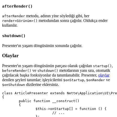
afterRender()
metodu, adının yine söylediği gibi, her
afterRender
metodundan sonra çağrılır. Oldukça ender
render<Görünüm>()
kullanılır.
shutdown()
Presenter'ın yaşam döngüsünün sonunda çağrılır.
Olaylar
Presenter'ın yaşam döngüsünün parçası olarak çağrılan
,
startup()
ve
metotlarının yanı sıra, otomatik
beforeRender()
shutdown()
çağrılacak başka fonksiyonlar da tanımlanabilir. Presenter,
olaylar
denilen şeyleri tanımlar; işleyicilerini
,
ve
$onStartup
$onRender
dizilerine eklersiniz.
$onShutdown
class ArticlePresenter extends Nette\Application\UI\Pre
{

	public function __construct()

	{

		$this->onStartup[] = function () {

			// ...

		};
