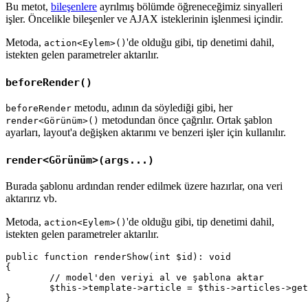
Bu metot,
bileşenlere
ayrılmış bölümde öğreneceğimiz sinyalleri
işler. Öncelikle bileşenler ve AJAX isteklerinin işlenmesi içindir.
Metoda,
'de olduğu gibi, tip denetimi dahil,
action<Eylem>()
istekten gelen parametreler aktarılır.
beforeRender()
metodu, adının da söylediği gibi, her
beforeRender
metodundan önce çağrılır. Ortak şablon
render<Görünüm>()
ayarları, layout'a değişken aktarımı ve benzeri işler için kullanılır.
render<Görünüm>(args...)
Burada şablonu ardından render edilmek üzere hazırlar, ona veri
aktarırız vb.
Metoda,
'de olduğu gibi, tip denetimi dahil,
action<Eylem>()
istekten gelen parametreler aktarılır.
public function renderShow(int $id): void

{

	// model'den veriyi al ve şablona aktar

	$this->template->article = $this->articles->getById($id);
