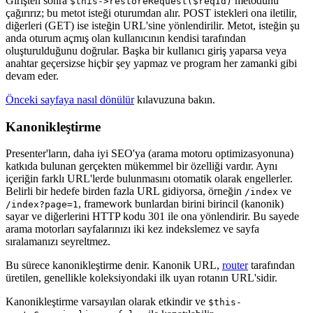
Girişten sonra
metodunu
$this->restoreRequest($reqId)
çağırırız; bu metot isteği oturumdan alır. POST istekleri ona iletilir,
diğerleri (GET) ise isteğin URL'sine yönlendirilir. Metot, isteğin şu
anda oturum açmış olan kullanıcının kendisi tarafından
oluşturulduğunu doğrular. Başka bir kullanıcı giriş yaparsa veya
anahtar geçersizse hiçbir şey yapmaz ve program her zamanki gibi
devam eder.
Önceki sayfaya nasıl dönülür
kılavuzuna bakın.
Kanonikleştirme
Presenter'ların, daha iyi SEO'ya (arama motoru optimizasyonuna)
katkıda bulunan gerçekten mükemmel bir özelliği vardır. Aynı
içeriğin farklı URL'lerde bulunmasını otomatik olarak engellerler.
Belirli bir hedefe birden fazla URL gidiyorsa, örneğin
ve
/index
, framework bunlardan birini birincil (kanonik)
/index?page=1
sayar ve diğerlerini HTTP kodu 301 ile ona yönlendirir. Bu sayede
arama motorları sayfalarınızı iki kez indekslemez ve sayfa
sıralamanızı seyreltmez.
Bu sürece kanonikleştirme denir. Kanonik URL,
router
tarafından
üretilen, genellikle koleksiyondaki ilk uyan rotanın URL'sidir.
Kanonikleştirme varsayılan olarak etkindir ve
$this-