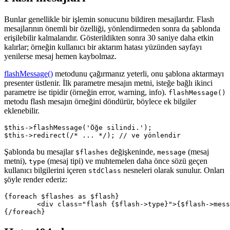
Bunlar genellikle bir işlemin sonucunu bildiren mesajlardır. Flash
mesajlarının önemli bir özelliği, yönlendirmeden sonra da şablonda
erişilebilir kalmalarıdır. Gösterildikten sonra 30 saniye daha etkin
kalırlar; örneğin kullanıcı bir aktarım hatası yüzünden sayfayı
yenilerse mesaj hemen kaybolmaz.
flashMessage()
metodunu çağırmanız yeterli, onu şablona aktarmayı
presenter üstlenir. İlk parametre mesajın metni, isteğe bağlı ikinci
parametre ise tipidir (örneğin error, warning, info).
flashMessage()
metodu flash mesajın örneğini döndürür, böylece ek bilgiler
eklenebilir.
$this->flashMessage('Öğe silindi.');

Şablonda bu mesajlar
değişkeninde,
(mesaj
$flashes
message
metni),
(mesaj tipi) ve muhtemelen daha önce sözü geçen
type
kullanıcı bilgilerini içeren
nesneleri olarak sunulur. Onları
stdClass
şöyle render ederiz:
{foreach $flashes as $flash}

	<div class="flash {$flash->type}">{$flash->message}</div>
