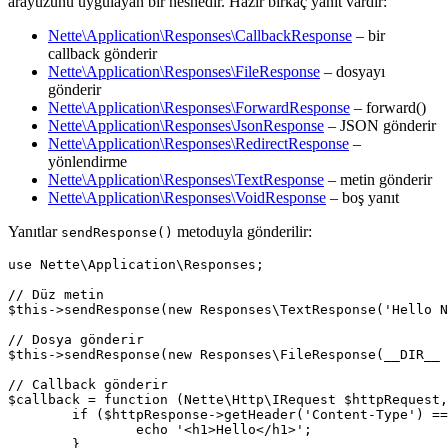
arayüzünü uygulayan bir nesnedir. Hazır birkaç yanıt vardır:
Nette\Application\Responses\CallbackResponse
– bir
callback gönderir
Nette\Application\Responses\FileResponse
– dosyayı
gönderir
Nette\Application\Responses\ForwardResponse
– forward()
Nette\Application\Responses\JsonResponse
– JSON gönderir
Nette\Application\Responses\RedirectResponse
–
yönlendirme
Nette\Application\Responses\TextResponse
– metin gönderir
Nette\Application\Responses\VoidResponse
– boş yanıt
Yanıtlar
metoduyla gönderilir:
sendResponse()
use Nette\Application\Responses;

// Düz metin

$this->sendResponse(new Responses\TextResponse('Hello N
// Dosya gönderir

$this->sendResponse(new Responses\FileResponse(__DIR__ 
// Callback gönderir

$callback = function (Nette\Http\IRequest $httpRequest,
	if ($httpResponse->getHeader('Content-Type') === 'text/html') {

		echo '<h1>Hello</h1>';

	}
