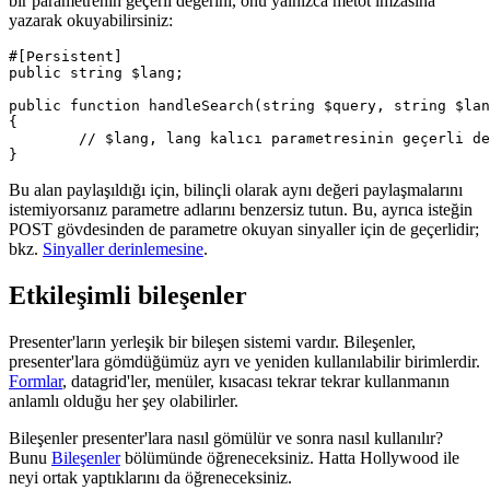
bir parametrenin geçerli değerini, onu yalnızca metot imzasına
yazarak okuyabilirsiniz:
#[Persistent]

public string $lang;

public function handleSearch(string $query, string $lan
{

	// $lang, lang kalıcı parametresinin geçerli değerini taşır

Bu alan paylaşıldığı için, bilinçli olarak aynı değeri paylaşmalarını
istemiyorsanız parametre adlarını benzersiz tutun. Bu, ayrıca isteğin
POST gövdesinden de parametre okuyan sinyaller için de geçerlidir;
bkz.
Sinyaller derinlemesine
.
Etkileşimli bileşenler
Presenter'ların yerleşik bir bileşen sistemi vardır. Bileşenler,
presenter'lara gömdüğümüz ayrı ve yeniden kullanılabilir birimlerdir.
Formlar
, datagrid'ler, menüler, kısacası tekrar tekrar kullanmanın
anlamlı olduğu her şey olabilirler.
Bileşenler presenter'lara nasıl gömülür ve sonra nasıl kullanılır?
Bunu
Bileşenler
bölümünde öğreneceksiniz. Hatta Hollywood ile
neyi ortak yaptıklarını da öğreneceksiniz.