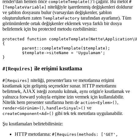
render'dan hemen önce
'i çağırır. Bu metot
completeTemplate()
#
niteliğiyle işaretlenmiş değişkenleri doldurur
[TemplateVariable]
ve şablon dosyasını bulur (varsayılan değişkenler, şablon
oluşturulurken zaten
tarafından ayarlanır). Tüm
TemplateFactory
görünümlerde ortak değişkenler eklemek veya farklı bir dosya
belirlemek için bu protected metodu ezebilirsiniz:
protected function completeTemplate(Nette\Application\U
{

	parent::completeTemplate($template);

	$template->siteName = 'Uygulamam';

ile erişimi kısıtlama
#[Requires]
niteliği, presenter'lara ve metotlarına erişimi
#[Requires]
kısıtlamak için gelişmiş seçenekler sunar. HTTP metotlarını
belirtmek, AJAX isteği zorunlu kılmak, aynı origin'e kısıtlamak ve
yalnızca forward yoluyla erişime izin vermek için kullanılabilir.
Nitelik hem presenter sınıflarına hem de
,
action<Eylem>()
,
ve
render<Görünüm>()
handle<Sinyal>()
gibi tek tek metotlara uygulanabilir.
createComponent<Ad>()
Şu kısıtlamaları belirtebilirsiniz:
HTTP metotlarına:
#[Requires(methods: ['GET',