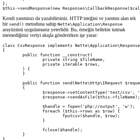
};

Kendi yanıtınızı da yazabilirsiniz. HTTP isteğini ve yanıtını alan tek
bir
metoduna sahip
send()
Nette\Application\Response
arayüzünü uygulamanız yeterlidir. Bu, örneğin bellekte tutmak
istemediğiniz veriyi akışla gönderirken işe yarar:
class CsvResponse implements Nette\Application\Response

{

	public function __construct(

		private string $fileName,

		private iterable $rows,

	) {

	}

	public function send(Nette\Http\IRequest $request, Nette\Http\IResponse $response): void

	{

		$response->setContentType('text/csv', 'utf-8');

		$response->sendAsFile($this->fileName);

		$handle = fopen('php://output', 'w');

		foreach ($this->rows as $row) {

			fputcsv($handle, $row);

		}

		fclose($handle);

	}
