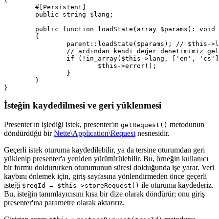
	#[Persistent]

	public string $lang;

	public function loadState(array $params): void

	{

		parent::loadState($params); // $this->lang burada ayarlanır

		// ardından kendi değer denetimimiz gelir:

		if (!in_array($this->lang, ['en', 'cs'])) {

			$this->error();

		}

	}

İsteğin kaydedilmesi ve geri yüklenmesi
Presenter'ın işlediği istek, presenter'ın
metodunun
getRequest()
döndürdüğü bir
Nette\Application\Request
nesnesidir.
Geçerli istek oturuma kaydedilebilir, ya da tersine oturumdan geri
yüklenip presenter'a yeniden yürüttürülebilir. Bu, örneğin kullanıcı
bir formu doldururken oturumunun süresi dolduğunda işe yarar. Veri
kaybını önlemek için, giriş sayfasına yönlendirmeden önce geçerli
isteği
ile oturuma kaydederiz.
$reqId = $this->storeRequest()
Bu, isteğin tanımlayıcısını kısa bir dize olarak döndürür; onu giriş
presenter'ına parametre olarak aktarırız.