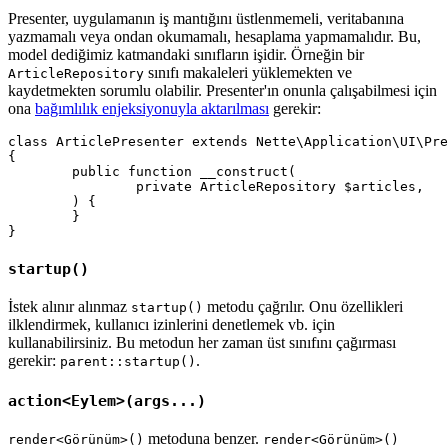
Presenter, uygulamanın iş mantığını üstlenmemeli, veritabanına
yazmamalı veya ondan okumamalı, hesaplama yapmamalıdır. Bu,
model dediğimiz katmandaki sınıfların işidir. Örneğin bir
sınıfı makaleleri yüklemekten ve
ArticleRepository
kaydetmekten sorumlu olabilir. Presenter'ın onunla çalışabilmesi için
ona
bağımlılık enjeksiyonuyla aktarılması
gerekir:
class ArticlePresenter extends Nette\Application\UI\Pre
{

	public function __construct(

		private ArticleRepository $articles,

	) {

	}

startup()
İstek alınır alınmaz
metodu çağrılır. Onu özellikleri
startup()
ilklendirmek, kullanıcı izinlerini denetlemek vb. için
kullanabilirsiniz. Bu metodun her zaman üst sınıfını çağırması
gerekir:
.
parent::startup()
action<Eylem>(args...)
metoduna benzer.
render<Görünüm>()
render<Görünüm>()