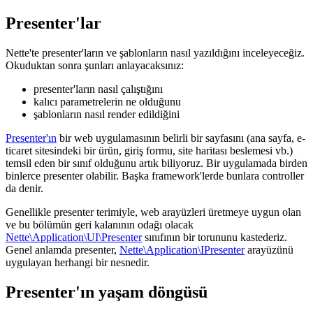
Presenter'lar
Nette'te presenter'ların ve şablonların nasıl yazıldığını inceleyeceğiz.
Okuduktan sonra şunları anlayacaksınız:
presenter'ların nasıl çalıştığını
kalıcı parametrelerin ne olduğunu
şablonların nasıl render edildiğini
Presenter'ın
bir web uygulamasının belirli bir sayfasını (ana sayfa, e-
ticaret sitesindeki bir ürün, giriş formu, site haritası beslemesi vb.)
temsil eden bir sınıf olduğunu artık biliyoruz. Bir uygulamada birden
binlerce presenter olabilir. Başka framework'lerde bunlara controller
da denir.
Genellikle presenter terimiyle, web arayüzleri üretmeye uygun olan
ve bu bölümün geri kalanının odağı olacak
Nette\Application\UI\Presenter
sınıfının bir torununu kastederiz.
Genel anlamda presenter,
Nette\Application\IPresenter
arayüzünü
uygulayan herhangi bir nesnedir.
Presenter'ın yaşam döngüsü