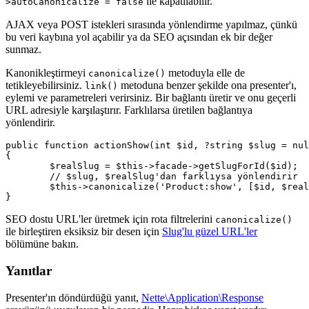
ile kapatılabilir.
>autoCanonicalize = false
AJAX veya POST istekleri sırasında yönlendirme yapılmaz, çünkü
bu veri kaybına yol açabilir ya da SEO açısından ek bir değer
sunmaz.
Kanonikleştirmeyi
metoduyla elle de
canonicalize()
tetikleyebilirsiniz.
metoduna benzer şekilde ona presenter'ı,
link()
eylemi ve parametreleri verirsiniz. Bir bağlantı üretir ve onu geçerli
URL adresiyle karşılaştırır. Farklılarsa üretilen bağlantıya
yönlendirir.
public function actionShow(int $id, ?string $slug = nul
{

	$realSlug = $this->facade->getSlugForId($id);

	// $slug, $realSlug'dan farklıysa yönlendirir

	$this->canonicalize('Product:show', [$id, $realSlug]);

SEO dostu URL'ler üretmek için rota filtrelerini
canonicalize()
ile birleştiren eksiksiz bir desen için
Slug'lu güzel URL'ler
bölümüne bakın.
Yanıtlar
Presenter'ın döndürdüğü yanıt,
Nette\Application\Response