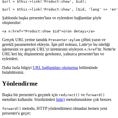
$url = $this->link('Product:show', $id);

Şablonda başka presenter'lara ve eylemlere bağlantılar şöyle
oluşturulur:
Gerçek URL yerine tanıdık
çiftini yazın ve
Presenter:eylem
gerekli parametreleri ekleyin. İşin püf noktası, Latte'ye bu niteliği
işlemesini ve gerçek URL'yi üretmesini söyleyen
'tir. Nette'te
n:href
URL'leri hiç düşünmeniz gerekmez, yalnızca presenter'ları ve
eylemleri.
Daha fazla bilgiyi
URL bağlantıları oluşturma
bölümünde
bulabilirsiniz.
Yönlendirme
Başka bir presenter'a geçmek için
ve
redirect()
forward()
metotları kullanılır. Sözdizimleri
link()
metodununkine çok benzer.
metodu, HTTP yönlendirmesi olmadan hemen yeni
forward()
presenter'a geçer: