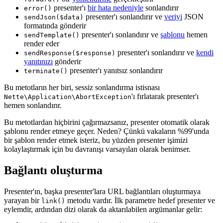
presenter'ı
bir hata nedeniyle
sonlandırır
error()
presenter'ı sonlandırır ve
veriyi
JSON
sendJson($data)
formatında gönderir
presenter'ı sonlandırır ve
şablonu
hemen
sendTemplate()
render eder
presenter'ı sonlandırır ve
kendi
sendResponse($response)
yanıtınızı
gönderir
presenter'ı yanıtsız sonlandırır
terminate()
Bu metotların her biri, sessiz sonlandırma istisnası
'ı fırlatarak presenter'ı
Nette\Application\AbortException
hemen sonlandırır.
Bu metotlardan hiçbirini çağırmazsanız, presenter otomatik olarak
şablonu render etmeye geçer. Neden? Çünkü vakaların %99'unda
bir şablon render etmek isteriz, bu yüzden presenter işimizi
kolaylaştırmak için bu davranışı varsayılan olarak benimser.
Bağlantı oluşturma
Presenter'ın, başka presenter'lara URL bağlantıları oluşturmaya
yarayan bir
metodu vardır. İlk parametre hedef presenter ve
link()
eylemdir, ardından dizi olarak da aktarılabilen argümanlar gelir: