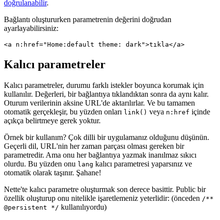
doğrulanabilir
.
Bağlantı oluştururken parametrenin değerini doğrudan
ayarlayabilirsiniz:
Kalıcı parametreler
Kalıcı parametreler, durumu farklı istekler boyunca korumak için
kullanılır. Değerleri, bir bağlantıya tıklandıktan sonra da aynı kalır.
Oturum verilerinin aksine URL'de aktarılırlar. Ve bu tamamen
otomatik gerçekleşir, bu yüzden onları
veya
içinde
link()
n:href
açıkça belirtmeye gerek yoktur.
Örnek bir kullanım? Çok dilli bir uygulamanız olduğunu düşünün.
Geçerli dil, URL'nin her zaman parçası olması gereken bir
parametredir. Ama onu her bağlantıya yazmak inanılmaz sıkıcı
olurdu. Bu yüzden onu
kalıcı parametresi yaparsınız ve
lang
otomatik olarak taşınır. Şahane!
Nette'te kalıcı parametre oluşturmak son derece basittir. Public bir
özellik oluşturup onu nitelikle işaretlemeniz yeterlidir: (önceden
/**
kullanılıyordu)
@persistent */