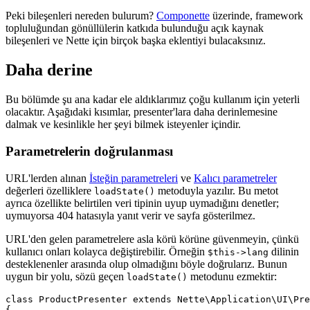
Peki bileşenleri nereden bulurum?
Componette
üzerinde, framework
topluluğundan gönüllülerin katkıda bulunduğu açık kaynak
bileşenleri ve Nette için birçok başka eklentiyi bulacaksınız.
Daha derine
Bu bölümde şu ana kadar ele aldıklarımız çoğu kullanım için yeterli
olacaktır. Aşağıdaki kısımlar, presenter'lara daha derinlemesine
dalmak ve kesinlikle her şeyi bilmek isteyenler içindir.
Parametrelerin doğrulanması
URL'lerden alınan
İsteğin parametreleri
ve
Kalıcı parametreler
değerleri özelliklere
metoduyla yazılır. Bu metot
loadState()
ayrıca özellikte belirtilen veri tipinin uyup uymadığını denetler;
uymuyorsa 404 hatasıyla yanıt verir ve sayfa gösterilmez.
URL'den gelen parametrelere asla körü körüne güvenmeyin, çünkü
kullanıcı onları kolayca değiştirebilir. Örneğin
dilinin
$this->lang
desteklenenler arasında olup olmadığını böyle doğrularız. Bunun
uygun bir yolu, sözü geçen
metodunu ezmektir:
loadState()
class ProductPresenter extends Nette\Application\UI\Pre
{
