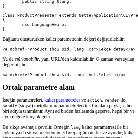
	public string $lang;

}

class ProductPresenter extends Nette\Application\UI\Pre
{

	use LanguageAware;

Bağlantı oluştururken kalıcı parametrenin değeri değiştirilebilir:
Ya da
sıfırlanabilir
, yani URL'den kaldırılabilir. O zaman varsayılan
değerini alır:
Ortak parametre alanı
İsteğin parametreleri,
kalıcı parametreler
ve
,
ile
action
render
(sinyal) metotlarının parametreleri tek bir alanı paylaşır; her
handle
biri adıyla tanımlanır. Aynı ad birden fazlasında geçerse, hepsi bir ve
aynı değere karşılık gelir.
Bu sıkça avantaja çevrilir. Örneğin
kalıcı parametresi ile bir
lang
eylem ya da sinyal metodunun
argümanı bir ve aynıdır; kalıcı
$lang