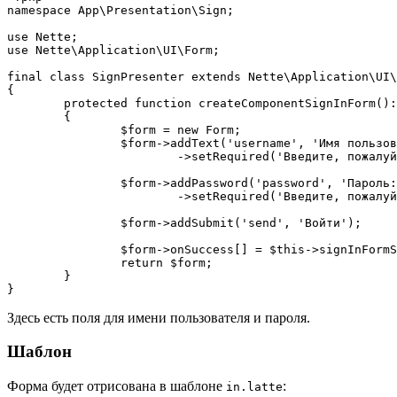
namespace App\Presentation\Sign;

use Nette;

use Nette\Application\UI\Form;

final class SignPresenter extends Nette\Application\UI\
{

	protected function createComponentSignInForm(): Form

	{

		$form = new Form;

		$form->addText('username', 'Имя пользователя:')

			->setRequired('Введите, пожалуйста, имя пользователя.');

		$form->addPassword('password', 'Пароль:')

			->setRequired('Введите, пожалуйста, пароль.');

		$form->addSubmit('send', 'Войти');

		$form->onSuccess[] = $this->signInFormSucceeded(...);

		return $form;

	}

Здесь есть поля для имени пользователя и пароля.
Шаблон
Форма будет отрисована в шаблоне
:
in.latte