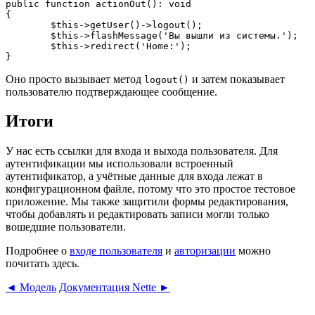
public function actionOut(): void

{

	$this->getUser()->logout();

	$this->flashMessage('Вы вышли из системы.');

	$this->redirect('Home:');

Оно просто вызывает метод
и затем показывает
logout()
пользователю подтверждающее сообщение.
Итоги
У нас есть ссылки для входа и выхода пользователя. Для
аутентификации мы использовали встроенный
аутентификатор, а учётные данные для входа лежат в
конфигурационном файле, потому что это простое тестовое
приложение. Мы также защитили формы редактирования,
чтобы добавлять и редактировать записи могли только
вошедшие пользователи.
Подробнее о
входе пользователя
и
авторизации
можно
почитать здесь.
◄ Модель
Документация Nette ►