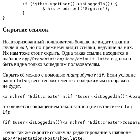
	if (!$this->getUser()->isLoggedIn()) {

		$this->redirect('Sign:in');

	}

Скрытие ссылок
Неавторизованный пользователь больше не видит страниц
create
и
edit
, но по-прежнему видит ссылки, ведущие на них.
Их нам тоже стоит скрыть. Одна такая ссылка находится в
шаблоне
и должна
app/Presentation/Home/default.latte
быть видна только вошедшим пользователям.
Скрыть её можно с помощью
n:атрибута
. Если условие
n:if
равно
, весь тег
вместе с содержимым отображён
false
<a>
не будет.
что является сокращением такой записи (не путайте её с
tag-
):
if
Точно так же скройте ссылку на редактирование в шаблоне
.
app/Presentation/Post/show.latte