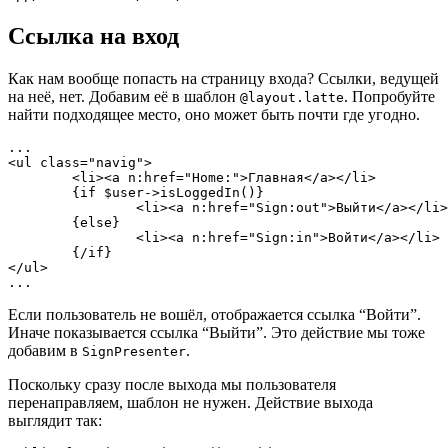
Ссылка на вход
Как нам вообще попасть на страницу входа? Ссылки, ведущей
на неё, нет. Добавим её в шаблон
. Попробуйте
@layout.latte
найти подходящее место, оно может быть почти где угодно.
...

<ul class="navig">

	<li><a n:href="Home:">Главная</a></li>

	{if $user->isLoggedIn()}

		<li><a n:href="Sign:out">Выйти</a></li>

	{else}

		<li><a n:href="Sign:in">Войти</a></li>

	{/if}

</ul>

Если пользователь не вошёл, отображается ссылка “Войти”.
Иначе показывается ссылка “Выйти”. Это действие мы тоже
добавим в
.
SignPresenter
Поскольку сразу после выхода мы пользователя
перенаправляем, шаблон не нужен. Действие выхода
выглядит так: