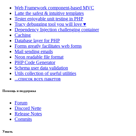
Web Framework
component-based MVC
Latte
the safest & intuitive templates
Tester
enjoyable unit testing in PHP
Tracy
debugging tool you will love ♥
Dependency Injection
challenging container
Caching
Database
layer for PHP
Forms
greatly facilitates web forms
Mail
sending emails
Neon
readable file format
PHP Code Generator
Schema
user data validation
Utils
collection of useful utilities
...список всех пакетов
Помощь и поддержка
Forum
Discord Nette
Release Notes
Commits
Узнать