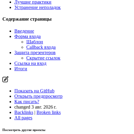
Лучшие практики
Устранение неполадок
Вы нашли проблему на этой странице?
Содержание страницы
Показать на GitHub
(затем нажмите E для редактирования)
Открыть предпросмотр
Введение
Сообщить о проблеме с этой страницей на GitHub
Форма входа
Шаблон
Callback входа
Защита презентеров
Скрытие ссылок
Ссылка на вход
Итоги
Показать на GitHub
Открыть предпросмотр
Как писать?
changed 3 авг. 2026 г.
Backlinks
|
Broken links
All pages
Посмотреть другие проекты