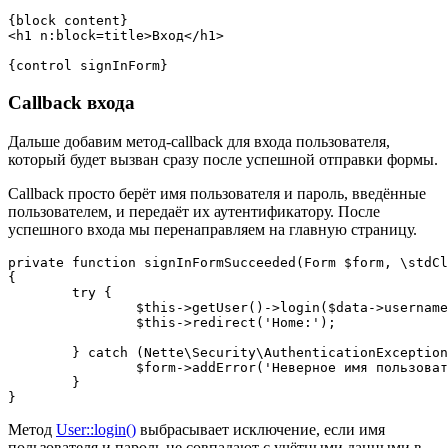
{block content}

<h1 n:block=title>Вход</h1>

Callback входа
Дальше добавим метод-callback для входа пользователя,
который будет вызван сразу после успешной отправки формы.
Callback просто берёт имя пользователя и пароль, введённые
пользователем, и передаёт их аутентификатору. После
успешного входа мы перенаправляем на главную страницу.
private function signInFormSucceeded(Form $form, \stdCl
{

	try {

		$this->getUser()->login($data->username, $data->password);

		$this->redirect('Home:');

	} catch (Nette\Security\AuthenticationException $e) {

		$form->addError('Неверное имя пользователя или пароль.');

	}

Метод
User::login()
выбрасывает исключение, если имя
пользователя и пароль не совпадают с учётными данными в