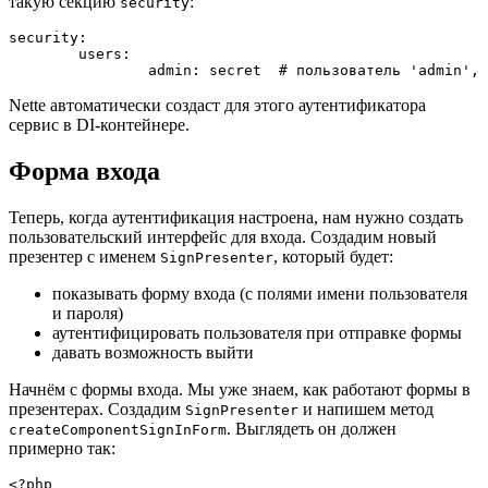
такую секцию
:
security
security:

	users:

Nette автоматически создаст для этого аутентификатора
сервис в DI-контейнере.
Форма входа
Теперь, когда аутентификация настроена, нам нужно создать
пользовательский интерфейс для входа. Создадим новый
презентер с именем
, который будет:
SignPresenter
показывать форму входа (с полями имени пользователя
и пароля)
аутентифицировать пользователя при отправке формы
давать возможность выйти
Начнём с формы входа. Мы уже знаем, как работают формы в
презентерах. Создадим
и напишем метод
SignPresenter
. Выглядеть он должен
createComponentSignInForm
примерно так:
<?php
