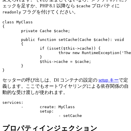
ェックを足すか、PHP 8.1 以降なら
プロパティに
$cache
フラグを付けてください。
readonly
class MyClass

{

	private Cache $cache;

	public function setCache(Cache $cache): void

	{

		if (isset($this->cache)) {

			throw new RuntimeException('The dependency has already been set');

		}

		$this->cache = $cache;

	}

セッターの呼び出しは、DI コンテナの設定の
setup キー
で定
義します。ここでもオートワイヤリングによる依存関係の自
動的な受け渡しが使われます。
services:

	-	create: MyClass

		setup:

プロパティインジェクション