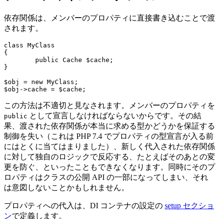
依存関係は、メンバーのプロパティに直接書き込むことで渡
されます。
class MyClass

{

	public Cache $cache;

}

$obj = new MyClass;

この方法は不適切と見なされます。メンバーのプロパティを
として宣言しなければならないからです。その結
public
果、渡された依存関係が本当に求める型かどうかを保証する
制御を失い（これは PHP 7.4 でプロパティの型宣言が入る前
にはとくに当てはまりました）、新しく代入された依存関係
に対して独自のロジックで反応する、たとえばそのあとの変
更を防ぐ、といったこともできなくなります。同時にそのプ
ロパティはクラスの公開 API の一部になってしまい、それ
は意図しないことかもしれません。
プロパティへの代入は、DI コンテナの設定の
setup セクショ
ン
で定義します。