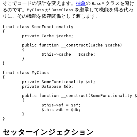
そこでコードの設計を変えます。
抽象
の
クラスを避け
Base*
るのです。
が
を継承して機能を得る代わ
MyClass
BaseClass
りに、その機能を依存関係として渡します。
final class SomeFunctionality

{

	private Cache $cache;

	public function __construct(Cache $cache)

	{

		$this->cache = $cache;

	}

}

final class MyClass

{

	private SomeFunctionality $sf;

	private Database $db;

	public function __construct(SomeFunctionality $sf, Database $db) // ✅

	{

		$this->sf = $sf;

		$this->db = $db;

	}

セッターインジェクション