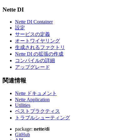
Nette DI
Nette DI Container
設定
サービスの定義
オートワイヤリング
生成されるファクトリ
Nette DI の拡張の作成
コンパイルの詳細
アップグレード
このページで問題を見つけましたか？
関連情報
GitHub で表示
(次に E を押して編集)
プレビューを開く
Nette ドキュメント
GitHub でこのページの問題を報告する
Nette Application
Utilities
ベストプラクティス
トラブルシューティング
package:
nette/di
GitHub