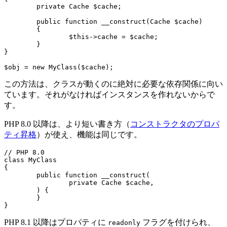
	private Cache $cache;

	public function __construct(Cache $cache)

	{

		$this->cache = $cache;

	}

}

この方法は、クラスが動くのに絶対に必要な依存関係に向い
ています。それがなければインスタンスを作れないからで
す。
PHP 8.0 以降は、より短い書き方（
コンストラクタのプロパ
ティ昇格
）が使え、機能は同じです。
// PHP 8.0

class MyClass

{

	public function __construct(

		private Cache $cache,

	) {

	}

PHP 8.1 以降はプロパティに
フラグを付けられ、
readonly