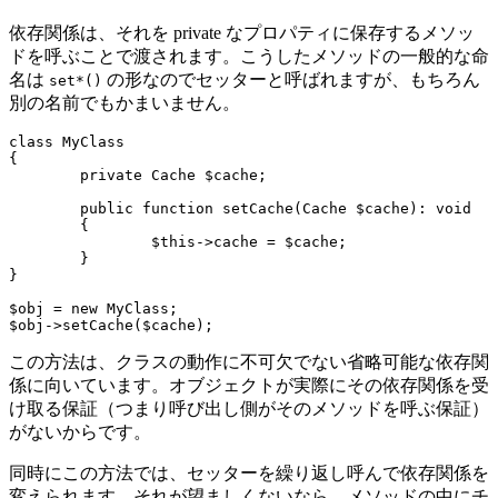
依存関係は、それを private なプロパティに保存するメソッ
ドを呼ぶことで渡されます。こうしたメソッドの一般的な命
名は
の形なのでセッターと呼ばれますが、もちろん
set*()
別の名前でもかまいません。
class MyClass

{

	private Cache $cache;

	public function setCache(Cache $cache): void

	{

		$this->cache = $cache;

	}

}

$obj = new MyClass;

この方法は、クラスの動作に不可欠でない省略可能な依存関
係に向いています。オブジェクトが実際にその依存関係を受
け取る保証（つまり呼び出し側がそのメソッドを呼ぶ保証）
がないからです。
同時にこの方法では、セッターを繰り返し呼んで依存関係を
変えられます。それが望ましくないなら、メソッドの中にチ