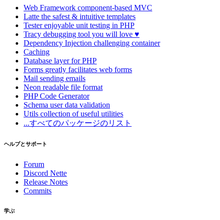
Web Framework
component-based MVC
Latte
the safest & intuitive templates
Tester
enjoyable unit testing in PHP
Tracy
debugging tool you will love ♥
Dependency Injection
challenging container
Caching
Database
layer for PHP
Forms
greatly facilitates web forms
Mail
sending emails
Neon
readable file format
PHP Code Generator
Schema
user data validation
Utils
collection of useful utilities
...すべてのパッケージのリスト
ヘルプとサポート
Forum
Discord Nette
Release Notes
Commits
学ぶ