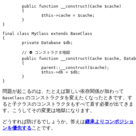
	public function __construct(Cache $cache)

	{

		$this->cache = $cache;

	}

}

final class MyClass extends BaseClass

{

	private Database $db;

	// ⛔ コンストラクタ地獄

	public function __construct(Cache $cache, Database $db)

	{

		parent::__construct($cache);

		$this->db = $db;

	}

問題が起こるのは、たとえば新しい依存関係が加わって
のコンストラクタを変えたくなったときです。す
BaseClass
ると子クラスのコンストラクタもすべて直す必要が出てきま
す。こうしてその変更は地獄になります。
どうすれば防げるでしょうか。答えは
継承よりコンポジショ
ンを優先する
ことです。