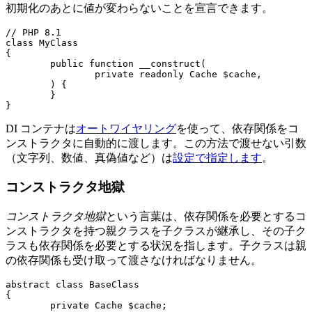
初期化のあとに値が変わらないことを宣言できます。
// PHP 8.1

class MyClass

{

	public function __construct(

		private readonly Cache $cache,

	) {

	}

DI コンテナは
オートワイヤリング
を使って、依存関係をコ
ンストラクタに自動的に渡します。この方法で渡せない引数
（文字列、数値、真偽値など）は
設定で指定します
。
コンストラクタ地獄
コンストラクタ地獄
という言葉は、依存関係を必要とするコ
ンストラクタを持つ親クラスを子クラスが継承し、その子ク
ラスも依存関係を必要とする状況を指します。子クラスは親
の依存関係も受け取って渡さなければなりません。
abstract class BaseClass

{

	private Cache $cache;
