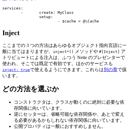
services:

	-	create: MyClass

		setup:

Inject
ここまでの 3 つの方法はあらゆるオブジェクト指向言語に一
般に当てはまりますが、
メソッドや
ア
inject*()
#[Inject]
トリビュートによる注入は、ふつう Nette のプレゼンターで
使われ、そこでは既定で有効です。ほかのサービスも
で使えるようにできます。これらは
別の章
で扱
inject: true
います。
どの方法を選ぶか
コンストラクタは、クラスが動くのに絶対に必要な依
存関係に向いています。
逆にセッターは、省略可能な依存関係や、あとで変え
る必要があるかもしれない依存関係に向いています。
公開プロパティは一般におすすめしません。