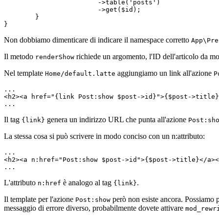
			->table('posts')

			->get($id);

	}

Non dobbiamo dimenticare di indicare il namespace corretto
App\Pre
Il metodo
richiede un argomento, l'ID dell'articolo da mos
renderShow
Nel template
aggiungiamo un link all'azione
Home/default.latte
P
...

<h2><a href="{link Post:show $post->id}">{$post->title}
Il tag
genera un indirizzo URL che punta all'azione
{link}
Post:sh
La stessa cosa si può scrivere in modo conciso con un n:attributo:
...

<h2><a n:href="Post:show $post->id">{$post->title}</a><
L'attributo
è analogo al tag
.
n:href
{link}
Il template per l'azione
però non esiste ancora. Possiamo pr
Post:show
messaggio di errore diverso, probabilmente dovete attivare
mod_rewr