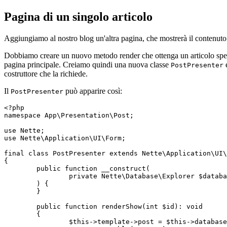
Pagina di un singolo articolo
Aggiungiamo al nostro blog un'altra pagina, che mostrerà il contenuto 
Dobbiamo creare un nuovo metodo render che ottenga un articolo speci
pagina principale. Creiamo quindi una nuova classe
e
PostPresenter
costruttore che la richiede.
Il
può apparire così:
PostPresenter
<?php

namespace App\Presentation\Post;

use Nette;

use Nette\Application\UI\Form;

final class PostPresenter extends Nette\Application\UI\
{

	public function __construct(

		private Nette\Database\Explorer $database,

	) {

	}

	public function renderShow(int $id): void

	{

		$this->template->post = $this->database
