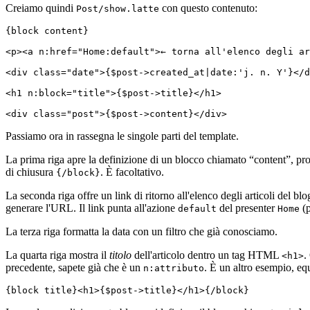
Creiamo quindi
con questo contenuto:
Post/show.latte
{block content}

<p><a n:href="Home:default">← torna all'elenco degli ar
<div class="date">{$post->created_at|date:'j. n. Y'}</d
<h1 n:block="title">{$post->title}</h1>

Passiamo ora in rassegna le singole parti del template.
La prima riga apre la definizione di un blocco chiamato “content”, pr
di chiusura
. È facoltativo.
{/block}
La seconda riga offre un link di ritorno all'elenco degli articoli del b
generare l'URL. Il link punta all'azione
del presenter
(p
default
Home
La terza riga formatta la data con un filtro che già conosciamo.
La quarta riga mostra il
titolo
dell'articolo dentro un tag HTML
.
<h1>
precedente, sapete già che è un
. È un altro esempio, eq
n:attributo