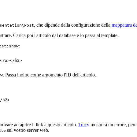
, che dipende dalla configurazione della
mappatura de
sentation\Post
trare. Carica poi l'articolo dal database e lo passa al template.
:
ost:show
</a></h2>

. Passa inoltre come argomento l'ID dell'articolo.
ow
/h2>

ovare ad aprire il link a questo articolo.
Tracy
mostrerà un errore, perc
sul vostro server web.
ite