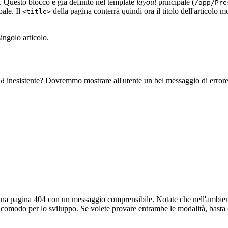
. Questo blocco è già definito nel template
layout
principale (
/app/Pre
ale. Il
della pagina conterrà quindi ora il titolo dell'articolo m
<title>
ingolo articolo.
inesistente? Dovremmo mostrare all'utente un bel messaggio di error
id
na pagina 404 con un messaggio comprensibile. Notate che nell'ambiente 
lto comodo per lo sviluppo. Se volete provare entrambe le modalità, bas