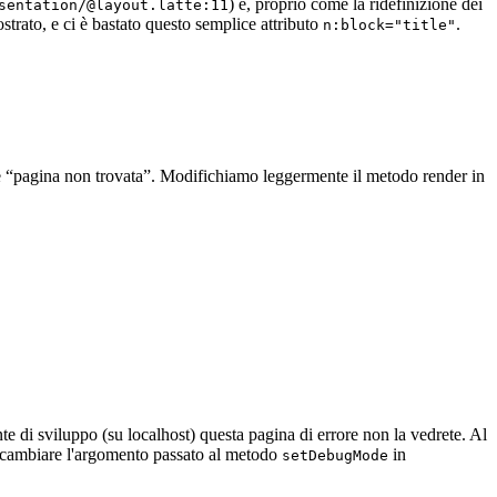
) e, proprio come la ridefinizione dei
sentation/@layout.latte:11
ostrato, e ci è bastato questo semplice attributo
.
n:block="title"
e “pagina non trovata”. Modifichiamo leggermente il metodo render in
di sviluppo (su localhost) questa pagina di errore non la vedrete. Al
ta cambiare l'argomento passato al metodo
in
setDebugMode