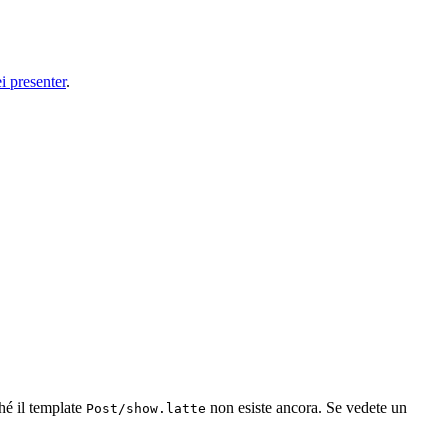
i presenter
.
hé il template
non esiste ancora. Se vedete un
Post/show.latte