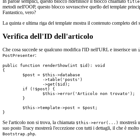
In parole semplici, questo blocco ridefinisce il blocco chiamato
title
metodi nell'OOP, questo blocco sovrascrive quello del template princip
Fantastico, vero?
La quinta e ultima riga del template mostra il contenuto completo del s
Verifica dell'ID dell'articolo
Che cosa succede se qualcuno modifica l'ID nell'URL e inserisce un
:
PostPresenter
public function renderShow(int $id): void

{

	$post = $this->database

		->table('posts')

		->get($id);

	if (!$post) {

		$this->error('Articolo non trovato');

	}

	$this->template->post = $post;

Se l'articolo non si trova, la chiamata
mostrerà u
$this->error(...)
suo posto Tracy mostrerà l'eccezione con tutti i dettagli, il che è mo
.
Bootstrap.php