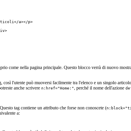
ticoli</a></p>

iv>

oprio come nella pagina principale. Questo blocco verrà di nuovo mostrat
log, così l'utente può muoversi facilmente tra l'elenco e un singolo artico
otreste anche scrivere
, perché il nome dell'azione
n:href="Home:"
de
 Questo tag contiene un attributo che forse non conoscete (
n:block="t
uivalente a: