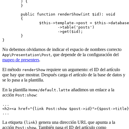
	) {

	}

	public function renderShow(int $id): void

	{

		$this->template->post = $this->database

			->table('posts')

			->get($id);

	}

No debemos olvidarnos de indicar el espacio de nombres correcto
, que depende de la configuración del
App\Presentation\Post
mapeo de presenters
.
El método
requiere un argumento: el ID del artículo
renderShow
que hay que mostrar. Después carga el artículo de la base de datos y
se lo pasa a la plantilla.
En la plantilla
añadimos un enlace a la
Home/default.latte
acción
:
Post:show
...

<h2><a href="{link Post:show $post->id}">{$post->title}
La etiqueta
genera una dirección URL que apunta a la
{link}
acción
. También pasa el ID del artículo como
Post:show