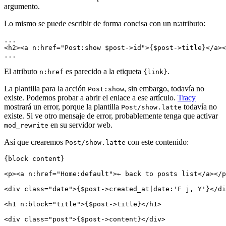
argumento.
Lo mismo se puede escribir de forma concisa con un n:atributo:
...

<h2><a n:href="Post:show $post->id">{$post->title}</a><
El atributo
es parecido a la etiqueta
.
n:href
{link}
La plantilla para la acción
, sin embargo, todavía no
Post:show
existe. Podemos probar a abrir el enlace a ese artículo.
Tracy
mostrará un error, porque la plantilla
todavía no
Post/show.latte
existe. Si ve otro mensaje de error, probablemente tenga que activar
en su servidor web.
mod_rewrite
Así que crearemos
con este contenido:
Post/show.latte
{block content}

<p><a n:href="Home:default">← back to posts list</a></p
<div class="date">{$post->created_at|date:'F j, Y'}</di
<h1 n:block="title">{$post->title}</h1>
