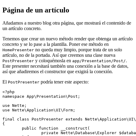
Página de un artículo
Añadamos a nuestro blog otra página, que mostrará el contenido de
un artículo concreto.
Tenemos que crear un nuevo método render que obtenga un artículo
concreto y se lo pase a la plantilla. Poner ese método en
no queda muy limpio, porque trata de un solo
HomePresenter
artículo, no de la portada. Así que creemos una clase nueva
y coloquémosla en
.
PostPresenter
app/Presentation/Post/
Este presenter necesitará también una conexión a la base de datos,
así que añadiremos el constructor que exigirá la conexión.
El
podría tener este aspecto:
PostPresenter
<?php

namespace App\Presentation\Post;

use Nette;

use Nette\Application\UI\Form;

final class PostPresenter extends Nette\Application\UI\
{

	public function __construct(

		private Nette\Database\Explorer $database,
