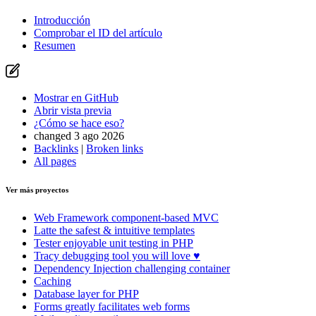
Introducción
Comprobar el ID del artículo
Resumen
Mostrar en GitHub
Abrir vista previa
¿Cómo se hace eso?
changed 3 ago 2026
Backlinks
|
Broken links
All pages
Ver más proyectos
Web Framework
component-based MVC
Latte
the safest & intuitive templates
Tester
enjoyable unit testing in PHP
Tracy
debugging tool you will love ♥
Dependency Injection
challenging container
Caching
Database
layer for PHP
Forms
greatly facilitates web forms