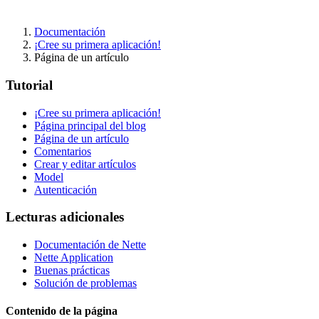
Documentación
¡Cree su primera aplicación!
Página de un artículo
Tutorial
¡Cree su primera aplicación!
¿Ha encontrado algún problema en esta página?
Página principal del blog
Página de un artículo
Mostrar en GitHub
(luego pulse E para editar)
Comentarios
Abrir vista previa
Crear y editar artículos
Informar de un problema con esta página en GitHub
Model
Autenticación
Lecturas adicionales
Documentación de Nette
Nette Application
Buenas prácticas
Solución de problemas
Contenido de la página