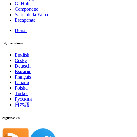
GitHub
Componette
Salón de la Fama
Escaparate
Donar
Elija su idioma
English
Česky
Deutsch
Español
Français
Italiano
Polska
Türkçe
Русский
日本語
Síguenos en