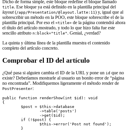
Dicho de forma simple, este bloque redefine el bloque llamado
. Ese bloque ya está definido en la plantilla principal del
title
layout
(
) y, igual que al
/app/Presentation/@layout.latte:11
sobrescribir un método en la POO, este bloque sobrescribe el de la
plantilla principal. Por eso el
de la página contendrá ahora
<title>
el título del artículo mostrado, y todo lo que hizo falta fue este
sencillo atributo
. Genial, ¿verdad?
n:block="title"
La quinta y última línea de la plantilla muestra el contenido
completo del artículo concreto.
Comprobar el ID del artículo
¿Qué pasa si alguien cambia el ID de la URL y pone un
que no
id
existe? Deberíamos mostrarle al usuario un bonito error de “página
no encontrada”. Modifiquemos ligeramente el método render de
:
PostPresenter
public function renderShow(int $id): void

{

	$post = $this->database

		->table('posts')

		->get($id);

	if (!$post) {

		$this->error('Post not found');

	}
