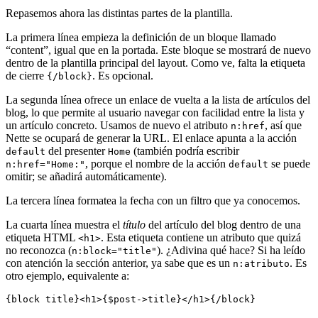
Repasemos ahora las distintas partes de la plantilla.
La primera línea empieza la definición de un bloque llamado
“content”, igual que en la portada. Este bloque se mostrará de nuevo
dentro de la plantilla principal del layout. Como ve, falta la etiqueta
de cierre
. Es opcional.
{/block}
La segunda línea ofrece un enlace de vuelta a la lista de artículos del
blog, lo que permite al usuario navegar con facilidad entre la lista y
un artículo concreto. Usamos de nuevo el atributo
, así que
n:href
Nette se ocupará de generar la URL. El enlace apunta a la acción
del presenter
(también podría escribir
default
Home
, porque el nombre de la acción
se puede
n:href="Home:"
default
omitir; se añadirá automáticamente).
La tercera línea formatea la fecha con un filtro que ya conocemos.
La cuarta línea muestra el
título
del artículo del blog dentro de una
etiqueta HTML
. Esta etiqueta contiene un atributo que quizá
<h1>
no reconozca (
). ¿Adivina qué hace? Si ha leído
n:block="title"
con atención la sección anterior, ya sabe que es un
. Es
n:atributo
otro ejemplo, equivalente a: